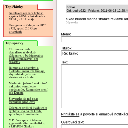
Top články
bravo
Od: pedro222 | Pridané: 2011-06-13 12:28:4
Na Slovensku sa v tichosti
vypína ADSL v lokalitách s
a ked budem mat na stranke reklamu odka
VDSL, už 31. mája
Odpovedať
Orange sa doťahuje na UPC
a O2, spustí 2.5 Gbps
pripojenie
Meno:
Top správy
Titulok:
Chrome sa bude
aktualizovať dvakrát
týždenne, v budúcnosti sa
bude aktualizovať bez
reštartov
Text:
Rumunsko odstrelmi a
blokádou mení tok Dunaja,
aby udržalo jadrovú
elektráreň v chode
Maďarsko jadrovú elektráreň
nakoniec kompletne
neodstavilo, Rumunsko mení
tok Dunaja
Slovensko.sk má opäť
technické problémy
Železnice znižujú kvôli teplu
rýchlosť iba na 50 km/h,
Prihláste sa
a povoľte si emailové notifiká
spôsobuje to meškanie
V Poľsku spustili takmer
Overovací text:
gigawatthodinové úložisko,
z LiFePO4 článkov