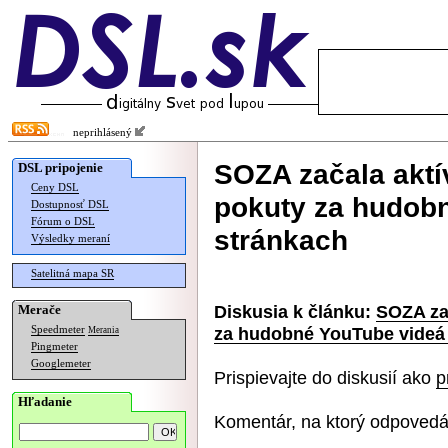
neprihlásený
SOZA začala aktí
DSL pripojenie
Ceny DSL
pokuty za hudob
Dostupnosť DSL
Fórum o DSL
stránkach
Výsledky meraní
Satelitná mapa SR
Diskusia k článku:
SOZA zač
Merače
za hudobné YouTube videá
Speedmeter
Merania
Pingmeter
Googlemeter
Prispievajte do diskusií ako
p
Hľadanie
Komentár, na ktorý odpovedá