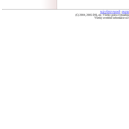
NÁVŠTEVNOSŤ
|
INZE
(C) 2004, 2005 DSL.sk | Všetky práva vyhradené
Všetky uvedené informácie sú b