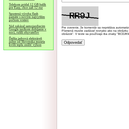
Telekom pridal 12 GB balík
pre Easy, chce zaň 12 eur
Spustená výroba flash
pamäte s novým najvyšším
počtom vrstiev
Súd zakázal samojazdiacim
Pre overenie, že komentár sa nepridáva automatizov
Google taxíkom dobíjanie v
Písmená musíte zadávať rovnako ako na obrázku veľk
noci, rušili obyvateľov
obrázok". V texte sa používajú iba znaky "BC
Ďalšia jadrová elektráreň
južne od Slovenska musela
kvôli teplu znížiť výkon