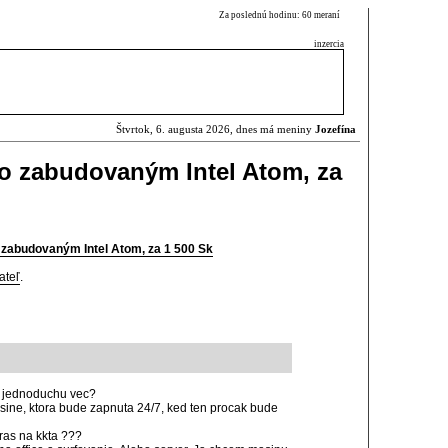
Za poslednú hodinu: 60 meraní
inzercia
Štvrtok, 6. augusta 2026, dnes má meniny
Jozefína
o zabudovaným Intel Atom, za
zabudovaným Intel Atom, za 1 500 Sk
ateľ
.
s jednoduchu vec?
ine, ktora bude zapnuta 24/7, ked ten procak bude
hras na kkta ???