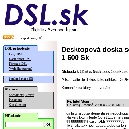
neprihlásený
Desktopová doska s
DSL pripojenie
Ceny DSL
1 500 Sk
Dostupnosť DSL
Fórum o DSL
Výsledky meraní
Diskusia k článku:
Desktopová doska so 
Satelitná mapa SR
Prispievajte do diskusií ako
prihlásený užív
Komentár, na ktorý odpovedáte:
Merače
Speedmeter
Merania
Pingmeter
Re: Intel Atom
Googlemeter
Od: 0mfg | Pridané: 2008-05-23 00:58:54
omfg ty si co za dementa ze nepochopi
Hľadanie
Na kery kkt mi bude Core2Extreme v mas
99,9999999% casu IDLE ?????????
To si fakt taky nechapavy, alebo sa len 