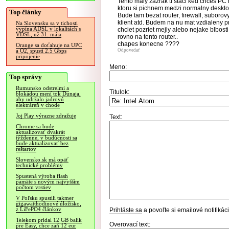
Tento maly zazrak ti staci ked chces PC 
ktoru si pichnem medzi normalny deskt
Top články
Bude tam bezat router, firewall, suborov
klient atd. Budem na nu mat vzdialeny p
Na Slovensku sa v tichosti
vypína ADSL v lokalitách s
chciet pozriet mejly alebo nejake blbos
VDSL, už 31. mája
rovno na tento router..
chapes konecne ????
Orange sa doťahuje na UPC
Odpovedať
a O2, spustí 2.5 Gbps
pripojenie
Meno:
Top správy
Rumunsko odstrelmi a
Titulok:
blokádou mení tok Dunaja,
aby udržalo jadrovú
elektráreň v chode
Joj Play výrazne zdražuje
Text:
Chrome sa bude
aktualizovať dvakrát
týždenne, v budúcnosti sa
bude aktualizovať bez
reštartov
Slovensko.sk má opäť
technické problémy
Spustená výroba flash
pamäte s novým najvyšším
počtom vrstiev
V Poľsku spustili takmer
gigawatthodinové úložisko,
z LiFePO4 článkov
Prihláste sa
a povoľte si emailové notifiká
Telekom pridal 12 GB balík
Overovací text:
pre Easy, chce zaň 12 eur