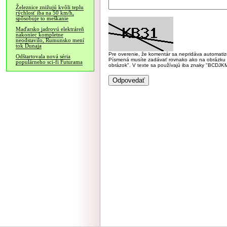
Železnice znižujú kvôli teplu
rýchlosť iba na 50 km/h,
spôsobuje to meškanie
Maďarsko jadrovú elektráreň
nakoniec kompletne
neodstavilo, Rumunsko mení
tok Dunaja
Pre overenie, že komentár sa nepridáva automatizov
Odštartovala nová séria
Písmená musíte zadávať rovnako ako na obrázku veľk
populárneho sci-fi Futurama
obrázok". V texte sa používajú iba znaky "BC