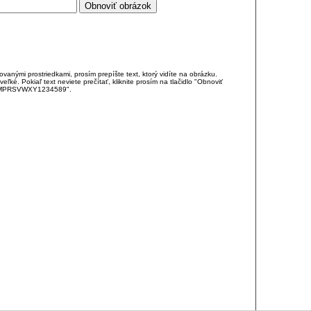
anými prostriedkami, prosím prepíšte text, ktorý vidíte na obrázku.
é. Pokiaľ text neviete prečítať, kliknite prosím na tlačidlo "Obnoviť
DJKMPRSVWXY1234589".