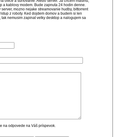
na office a surfovanie. Alebo server. Ja chcem masinu,
op a kablovy modem. Bude zapnuta 24 hodin denne.
y server, mozno nejake streamovanie hudby, bittorrent
ristup z roboty. Ked dojdem domov a budem si len
ti, tak nemusim zapinat velky desktop a nalogujem sa
cie na odpovede na Váš príspevok.