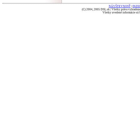
NÁVŠTEVNOSŤ
|
INZE
(C) 2004, 2005 DSL.sk | Všetky práva vyhradené
Všetky uvedené informácie sú b