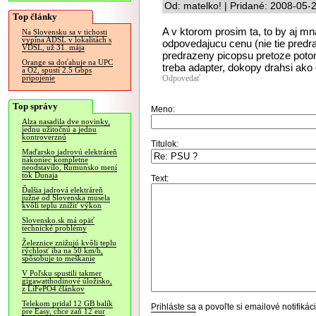
Od: matelko! | Pridané: 2008-05-
Top články
A v ktorom prosim ta, to by aj mn
Na Slovensku sa v tichosti
vypína ADSL v lokalitách s
odpovedajucu cenu (nie tie predraz
VDSL, už 31. mája
predrazeny picopsu pretoze potom
Orange sa doťahuje na UPC
treba adapter, dokopy drahsi ako 
a O2, spustí 2.5 Gbps
Odpovedať
pripojenie
Top správy
Meno:
Alza nasadila dve novinky,
jednu užitočnú a jednu
kontroverznú
Titulok:
Maďarsko jadrovú elektráreň
nakoniec kompletne
neodstavilo, Rumunsko mení
tok Dunaja
Text:
Ďalšia jadrová elektráreň
južne od Slovenska musela
kvôli teplu znížiť výkon
Slovensko.sk má opäť
technické problémy
Železnice znižujú kvôli teplu
rýchlosť iba na 50 km/h,
spôsobuje to meškanie
V Poľsku spustili takmer
gigawatthodinové úložisko,
z LiFePO4 článkov
Telekom pridal 12 GB balík
Prihláste sa
a povoľte si emailové notifiká
pre Easy, chce zaň 12 eur