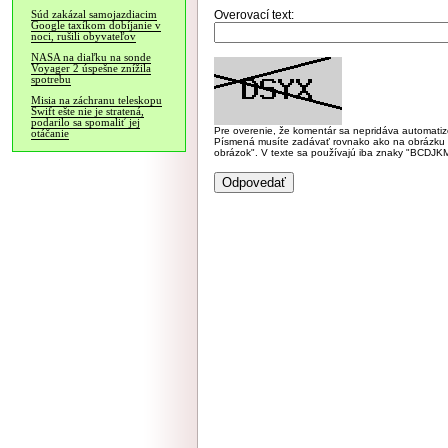
Overovací text:
Súd zakázal samojazdiacim
Google taxíkom dobíjanie v
noci, rušili obyvateľov
NASA na diaľku na sonde
Voyager 2 úspešne znížila
spotrebu
Misia na záchranu teleskopu
Swift ešte nie je stratená,
podarilo sa spomaliť jej
Pre overenie, že komentár sa nepridáva automatizov
otáčanie
Písmená musíte zadávať rovnako ako na obrázku veľk
obrázok". V texte sa používajú iba znaky "BC