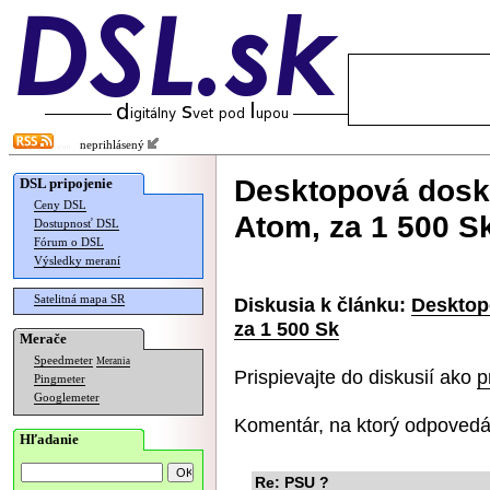
neprihlásený
Desktopová dosk
DSL pripojenie
Ceny DSL
Atom, za 1 500 S
Dostupnosť DSL
Fórum o DSL
Výsledky meraní
Satelitná mapa SR
Diskusia k článku:
Desktop
za 1 500 Sk
Merače
Speedmeter
Merania
Prispievajte do diskusií ako
p
Pingmeter
Googlemeter
Komentár, na ktorý odpovedá
Hľadanie
Re: PSU ?