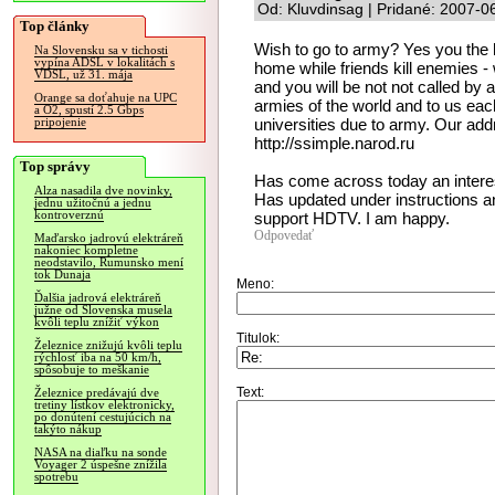
Od: Kluvdinsag | Pridané: 2007-0
Top články
Wish to go to army? Yes you the h
Na Slovensku sa v tichosti
vypína ADSL v lokalitách s
home while friends kill enemies - w
VDSL, už 31. mája
and you will be not not called b
Orange sa doťahuje na UPC
armies of the world and to us each
a O2, spustí 2.5 Gbps
universities due to army. Our addr
pripojenie
http://ssimple.narod.ru
Top správy
Has come across today an interes
Alza nasadila dve novinky,
Has updated under instructions an
jednu užitočnú a jednu
kontroverznú
support HDTV. I am happy.
Odpovedať
Maďarsko jadrovú elektráreň
nakoniec kompletne
neodstavilo, Rumunsko mení
tok Dunaja
Meno:
Ďalšia jadrová elektráreň
južne od Slovenska musela
kvôli teplu znížiť výkon
Titulok:
Železnice znižujú kvôli teplu
rýchlosť iba na 50 km/h,
spôsobuje to meškanie
Text:
Železnice predávajú dve
tretiny lístkov elektronicky,
po donútení cestujúcich na
takýto nákup
NASA na diaľku na sonde
Voyager 2 úspešne znížila
spotrebu