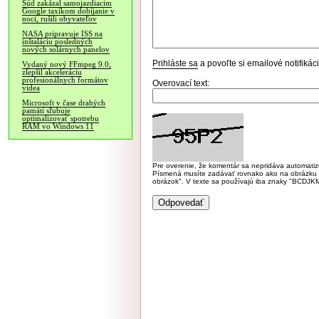
Súd zakázal samojazdiacim
Google taxíkom dobíjanie v
noci, rušili obyvateľov
NASA pripravuje ISS na
inštaláciu posledných
nových solárnych panelov
Prihláste sa
a povoľte si emailové notifiká
Vydaný nový FFmpeg 9.0,
zlepšil akceleráciu
profesionálnych formátov
Overovací text:
videa
Microsoft v čase drahých
pamätí sľubuje
optimalizovať spotrebu
RAM vo Windows 11
Pre overenie, že komentár sa nepridáva automatizov
Písmená musíte zadávať rovnako ako na obrázku veľk
obrázok". V texte sa používajú iba znaky "BC