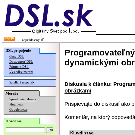
neprihlásený
Programovateľný 
DSL pripojenie
Ceny DSL
dynamickými ob
Dostupnosť DSL
Fórum o DSL
Výsledky meraní
Satelitná mapa SR
Diskusia k článku:
Program
obrázkami
Merače
Speedmeter
Merania
Prispievajte do diskusií ako
p
Pingmeter
Googlemeter
Komentár, na ktorý odpovedá
Hľadanie
Kluvdinsag