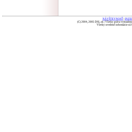
NÁVŠTEVNOSŤ
|
INZE
(C) 2004, 2005 DSL.sk | Všetky práva vyhradené
Všetky uvedené informácie sú b