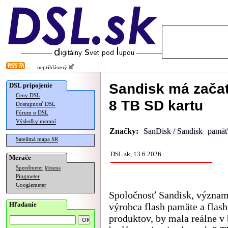
neprihlásený
Sandisk má zača
DSL pripojenie
Ceny DSL
8 TB SD kartu
Dostupnosť DSL
Fórum o DSL
Výsledky meraní
Značky:
SanDisk / Sandisk
pamäť
Satelitná mapa SR
DSL.sk, 13.6.2026
Merače
Speedmeter
Merania
Pingmeter
Googlemeter
Spoločnosť Sandisk, význa
Hľadanie
výrobca flash pamäte a flas
produktov, by mala reálne v 