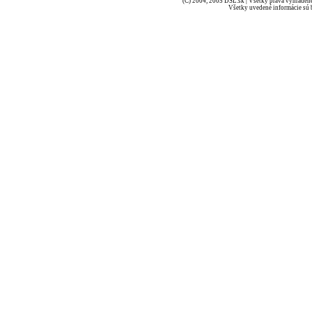
(C) 2004, 2005 DSL.sk | Všetky práva vyhradené
Všetky uvedené informácie sú b