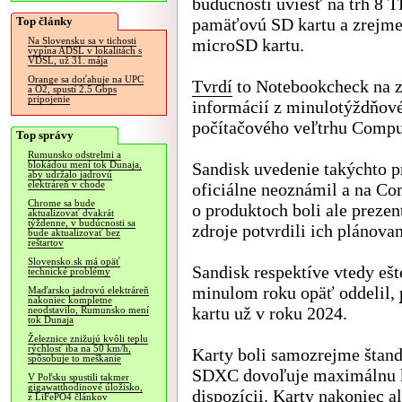
budúcnosti uviesť na trh 8 
Top články
pamäťovú SD kartu a zrejm
microSD kartu.
Na Slovensku sa v tichosti
vypína ADSL v lokalitách s
VDSL, už 31. mája
Orange sa doťahuje na UPC
Tvrdí
to Notebookcheck na z
a O2, spustí 2.5 Gbps
pripojenie
informácií z minulotýždňov
počítačového veľtrhu Compu
Top správy
Rumunsko odstrelmi a
Sandisk uvedenie takýchto 
blokádou mení tok Dunaja,
aby udržalo jadrovú
elektráreň v chode
oficiálne neoznámil a na Co
Chrome sa bude
o produktoch boli ale preze
aktualizovať dvakrát
týždenne, v budúcnosti sa
zdroje potvrdili ich plánova
bude aktualizovať bez
reštartov
Slovensko.sk má opäť
Sandisk respektíve vtedy ešt
technické problémy
minulom roku opäť oddelil,
Maďarsko jadrovú elektráreň
nakoniec kompletne
kartu už v roku 2024.
neodstavilo, Rumunsko mení
tok Dunaja
Železnice znižujú kvôli teplu
rýchlosť iba na 50 km/h,
Karty boli samozrejme štan
spôsobuje to meškanie
SDXC dovoľuje maximálnu ka
V Poľsku spustili takmer
gigawatthodinové úložisko,
dispozícii. Karty nakoniec al
z LiFePO4 článkov