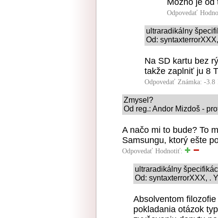
Mozno je od 
Odpovedať
Hodno
ultraradikálny špeci
Od: syntaxterrorXXX,
Na SD kartu bez rý
takže zaplniť ju 8
Odpovedať
Známka: -3.8
Zmysel?
Od reg.: Andor Mizdoš - pro
A načo mi to bude? To m
Samsungu, ktorý ešte p
Odpovedať
Hodnotiť:
ultraradikálny špecifiká
Od: syntaxterrorXXX, . Y
Absolventom filozofi
pokladania otázok typ