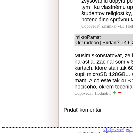
zvyšovaniu dopytu po
tým i ku vlastnému up
študentov religiostiky
potenciálne správnu 
Odpovedať
Známka: -4.3
Hod
mikroPamat
Od: rudooo | Pridané: 14.6
Musim skonstatovat, ze 
narastla. Zacinal som
kartach, ktore stali tak
kupil microSD 128GB... a
mam. A co este tak 4TB 
hocicoho, okrem tocenia
Odpovedať
Hodnotiť:
Pridať komentár
NÁVŠTEVNOSŤ
|
INZE