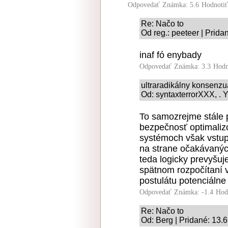
Odpovedať
Známka: 5.6
Hodnoti
Re: Načo to
Od reg.: peeteer | Prida
inaf fó enybady
Odpovedať
Známka: 3.3
Hodn
ultraradikálny konsenz
Od: syntaxterrorXXX, . Y
To samozrejme stále p
bezpečnosť optimaliz
systémoch však vstupu
na strane očakávanýc
teda logicky prevyšuj
spätnom rozpočítaní v
postulátu potenciáln
Odpovedať
Známka: -1.4
Hod
Re: Načo to
Od: Berg | Pridané: 13.