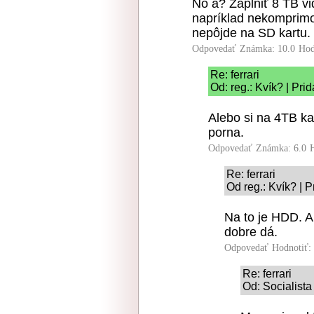
No a? Zaplniť 8 TB vi
napríklad nekomprimov
nepôjde na SD kartu.
Odpovedať
Známka: 10.0
Hod
Re: ferrari
Od: reg.: Kvík? | Pri
Alebo si na 4TB ka
porna.
Odpovedať
Známka: 6.0
Re: ferrari
Od reg.: Kvík? | 
Na to je HDD. A
dobre dá.
Odpovedať
Hodnotiť:
Re: ferrari
Od: Socialista