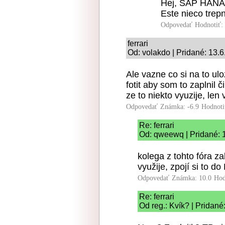
Hej, SAP HANA 
Este nieco trepn
Odpovedať
Hodnotiť:
ferrari
Od: volakdo | Pridané: 13.
Ale vazne co si na to u
fotit aby som to zaplnil 
ze to niekto vyuzije, len
Odpovedať
Známka: -6.9
Hodnoti
Re: ferrari
Od: qweewq | Pridané: 
kolega z tohto fóra za
využije, zpojí si to d
Odpovedať
Známka: 10.0
Hod
Re: ferrari
Od reg.: Kvík? | Pridané