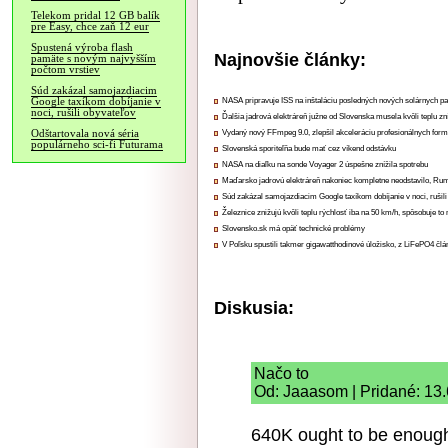
Telekom pridal 12 GB balík
pre Easy, chce zaň 12 eur
Spustená výroba flash
Najnovšie články:
pamäte s novým najvyšším
počtom vrstiev
Súd zakázal samojazdiacim
Google taxíkom dobíjanie v
NASA pripravuje ISS na inštaláciu posledných nových solárnych p
noci, rušili obyvateľov
Ďalšia jadrová elektráreň južne od Slovenska musela kvôli teplu zn
Odštartovala nová séria
Vydaný nový FFmpeg 9.0, zlepšil akceleráciu profesionálnych form
populárneho sci-fi Futurama
Slovenská sporiteľňa bude mať cez víkend odstávku
NASA na diaľku na sonde Voyager 2 úspešne znížila spotrebu
Maďarsko jadrovú elektráreň nakoniec kompletne neodstavilo, Ru
Súd zakázal samojazdiacim Google taxíkom dobíjanie v noci, rušili
Železnice znižujú kvôli teplu rýchlosť iba na 50 km/h, spôsobuje t
Slovensko.sk má opäť technické problémy
V Poľsku spustili takmer gigawatthodinové úložisko, z LiFePO4 čl
Diskusia:
Načo to
Od: Jaaasom | Pridané: 13
640K ought to be enoug