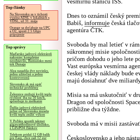
vesmírnu stanicu ISS.
Top články
Dnes to oznámil český prem
Na Slovensku sa v tichosti
vypína ADSL v lokalitách s
VDSL, už 31. mája
Babiš,
informuje
česká tlačo
Orange sa doťahuje na UPC
agentúra ČTK.
a O2, spustí 2.5 Gbps
pripojenie
Svoboda by mal letieť v rám
Top správy
súkromnej misie spoločnosti
Maďarsko jadrovú elektráreň
pričom dohodu o jeho lete po
nakoniec kompletne
neodstavilo, Rumunsko mení
tok Dunaja
Vast európska vesmírna agen
Alza nasadila dve novinky,
českej vlády náklady bude e
jednu užitočnú a jednu
kontroverznú
majú dosiahnuť dve miliardy 
Slovensko.sk má opäť
technické problémy
Misia sa má uskutočniť v dr
Železnice znižujú kvôli teplu
rýchlosť iba na 50 km/h,
Dragon od spoločnosti Space
spôsobuje to meškanie
približne dva týždne.
Ďalšia jadrová elektráreň
južne od Slovenska musela
kvôli teplu znížiť výkon
V Poľsku spustili takmer
Svoboda má v misii zastávať
gigawatthodinové úložisko,
z LiFePO4 článkov
Telekom pridal 12 GB balík
Československo a jeho nástu
pre Easy, chce zaň 12 eur