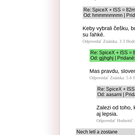
Re: SpiceX + ISS = 82m
Od: hmmmnmnmn | Prida
Keby vybrali češku, bo
su ľahké.
Odpovedať
Známka: 3.3
Hodn
Re: SpiceX + ISS = 
Od: gjjhghj | Pridané
Mas pravdu, slove
Odpovedať
Známka: 5.6
Re: SpiceX + ISS
Od: aasami | Prid
Zalezi od toho,
aj lepsia.
Odpovedať
Hodnotiť:
Nech letí a zostane