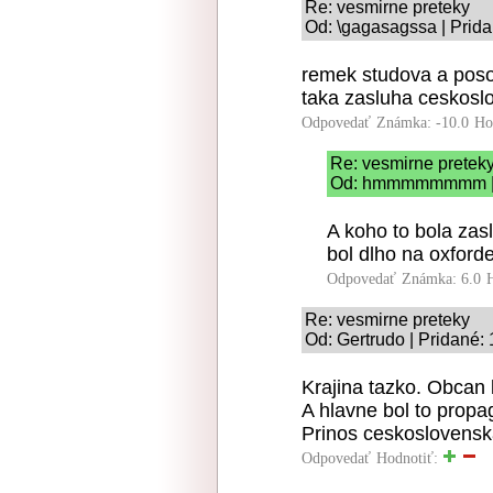
Re: vesmirne preteky
Od: \gagasagssa | Prida
remek studova a posob
taka zasluha ceskosl
Odpovedať
Známka: -10.0
Ho
Re: vesmirne pretek
Od: hmmmmmmmm | P
A koho to bola za
bol dlho na oxford
Odpovedať
Známka: 6.0
Re: vesmirne preteky
Od: Gertrudo | Pridané:
Krajina tazko. Obcan k
A hlavne bol to propag
Prinos ceskoslovensk
Odpovedať
Hodnotiť: