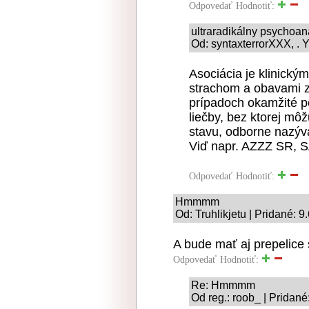
Odpovedať
Hodnotiť:
ultraradikálny psychoan
Od: syntaxterrorXXX, . Y
Asociácia je klinick
strachom a obavami z
prípadoch okamžité p
liečby, bez ktorej m
stavu, odborne nazýv
Viď napr. AZZZ SR, SA
Odpovedať
Hodnotiť:
Hmmmm
Od: Truhlikjetu | Pridané: 9
A bude mať aj prepelice
Odpovedať
Hodnotiť:
Re: Hmmmm
Od reg.: roob_ | Pridané