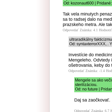
Od: kozonaut600 | Pridané:
Tak vela minutych penazi
sa to radsej dalo na me
prazskeho metra. Ale ta
Odpovedať
Známka: 4.1
Hodnoti
ultraradikálny fakticizm
Od: syntaxterrorXXX, . Y
Investície do medici
Mengeleho. Odvtedy 
ošetrovania, keby do 
Odpovedať
Známka: -1.4
Hod
Mengele sa ako veči
sterilizáciou.
Od: no future | Prida
Daj sa zaočkovať.
Odpovedať
Známka: 6.7