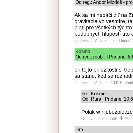
Od reg.: Andor Mizdoš - pro
Ak sa mi nepáči žiť na 
gravitácie vo vesmíre, t
platí pre všetkých týcht
podobných hlúpostí títo a
Odpovedať
Známka: -7.8
Hodnoti
Kosmo
Od reg.: roob_ | Pridané: 8
pri tejto prilezitosti si 
sa stane, ked sa rozhodn
Odpovedať
Známka: 10.0
Hodnot
Re: Kosmo
Od: Rura | Pridané: 10.
Polak w niebezpiecze
Odpovedať
Hodnotiť:
Hm...