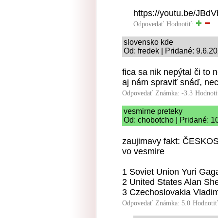
https://youtu.be/JB
Odpovedať
Hodnotiť:
slovensko kde
Od: fredek | Pridané: 9.6.2
fica sa nik nepýtal či t
aj nám spraviť snáď, ne
Odpovedať
Známka: -3.3
Hodnoti
vesmirne preteky
Od: chobotcho | Pridané: 1
zaujimavy fakt: ČESKOSL
vo vesmire
1 Soviet Union Yuri Gaga
2 United States Alan Sh
3 Czechoslovakia Vladi
Odpovedať
Známka: 5.0
Hodnoti