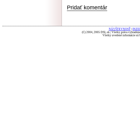
Pridať komentár
NÁVŠTEVNOSŤ
|
INZE
(C) 2004, 2005 DSL.sk | Všetky práva vyhradené
Všetky uvedené informácie sú b