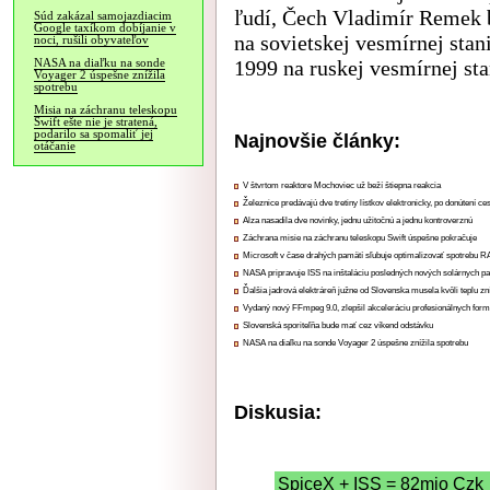
ľudí, Čech Vladimír Remek 
Súd zakázal samojazdiacim
Google taxíkom dobíjanie v
na sovietskej vesmírnej stani
noci, rušili obyvateľov
1999 na ruskej vesmírnej sta
NASA na diaľku na sonde
Voyager 2 úspešne znížila
spotrebu
Misia na záchranu teleskopu
Swift ešte nie je stratená,
podarilo sa spomaliť jej
Najnovšie články:
otáčanie
V štvrtom reaktore Mochoviec už beží štiepna reakcia
Železnice predávajú dve tretiny lístkov elektronicky, po donútení ce
Alza nasadila dve novinky, jednu užitočnú a jednu kontroverznú
Záchrana misie na záchranu teleskopu Swift úspešne pokračuje
Microsoft v čase drahých pamätí sľubuje optimalizovať spotrebu
NASA pripravuje ISS na inštaláciu posledných nových solárnych p
Ďalšia jadrová elektráreň južne od Slovenska musela kvôli teplu zn
Vydaný nový FFmpeg 9.0, zlepšil akceleráciu profesionálnych form
Slovenská sporiteľňa bude mať cez víkend odstávku
NASA na diaľku na sonde Voyager 2 úspešne znížila spotrebu
Diskusia:
SpiceX + ISS = 82mio Czk