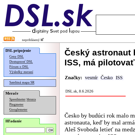
neprihlásený
Český astronaut b
DSL pripojenie
Ceny DSL
ISS, má pilotova
Dostupnosť DSL
Fórum o DSL
Výsledky meraní
Značky:
vesmír
Česko
ISS
Satelitná mapa SR
DSL.sk, 8.6.2026
Merače
Speedmeter
Merania
Pingmeter
Googlemeter
Česko by budúci rok malo m
Hľadanie
astronauta, keď by mal armá
Aleš Svoboda letieť na med