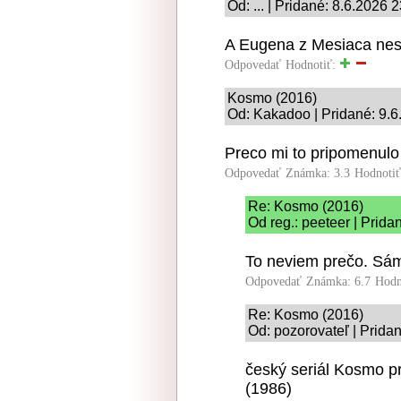
Od: ... | Pridané: 8.6.2026 
A Eugena z Mesiaca ne
Odpovedať
Hodnotiť:
Kosmo (2016)
Od: Kakadoo | Pridané: 9.6
Preco mi to pripomenulo
Odpovedať
Známka: 3.3
Hodnoti
Re: Kosmo (2016)
Od reg.: peeteer | Prida
To neviem prečo. Sám
Odpovedať
Známka: 6.7
Hodn
Re: Kosmo (2016)
Od: pozorovateľ | Prida
český seriál Kosmo p
(1986)