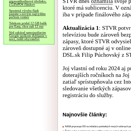
STVR dnes
oznámila
svoje p
gigawatthodinové úložisko,
z LiFePO4 článkov
ktoré má sublicenciu. V ozn
Spustená výroba flash
iba v prípade finálového záp
pamäte s novým najvyšším
počtom vrstiev
Telekom pridal 12 GB balík
Aktualizácia 1
: STVR potvr
pre Easy, chce zaň 12 eur
Súd zakázal samojazdiacim
televíziou bude zároveň bez
Google taxíkom dobíjanie v
noci, rušili obyvateľov
zápasy, ktoré STVR odvysiel
zároveň dostupné aj v online
DSL.sk Filip Púchovský z 
Joj vlastní od roku 2024 aj 
doterajších ročníkoch na Joj
zatiaľ sprístupňovala cez In
sledovanie všetkých zápasov 
registráciu do služby.
Najnovšie články:
NASA pripravuje ISS na inštaláciu posledných nových solárnych p