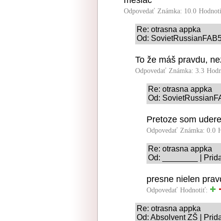
mesiac
Odpovedať
Známka: 10.0
Hodnot
Re: otrasna appka
Od: SovietRussianFAB5
To že máš pravdu, ne
Odpovedať
Známka: 3.3
Hodn
Re: otrasna appka
Od: SovietRussianF
Pretoze som udere
Odpovedať
Známka: 0.0
Re: otrasna appka
Od: ________ | Prid
presne nielen pravdu
Odpovedať
Hodnotiť:
Re: otrasna appka
Od: Absolvent ZŠ | Prid