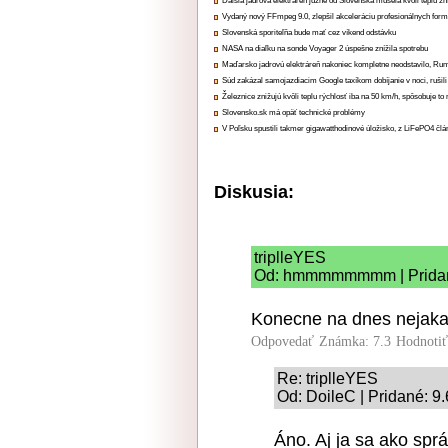
Ďalšia jadrová elektráreň južne od Slovenska musela kvôli teplu zn
Vydaný nový FFmpeg 9.0, zlepšil akceleráciu profesionálnych form
Slovenská sporiteľňa bude mať cez víkend odstávku
NASA na diaľku na sonde Voyager 2 úspešne znížila spotrebu
Maďarsko jadrovú elektráreň nakoniec kompletne neodstavilo, Ru
Súd zakázal samojazdiacim Google taxíkom dobíjanie v noci, rušili
Železnice znižujú kvôli teplu rýchlosť iba na 50 km/h, spôsobuje t
Slovensko.sk má opäť technické problémy
V Poľsku spustili takmer gigawatthodinové úložisko, z LiFePO4 čl
Diskusia:
triplleYES
Od: hmmmmmmmm | Pridané
Konecne na dnes nejaka 
Odpovedať
Známka: 7.3
Hodnoti
Re: triplleYES
Od: DoileC | Pridané: 9
Áno. Aj ja sa ako spr