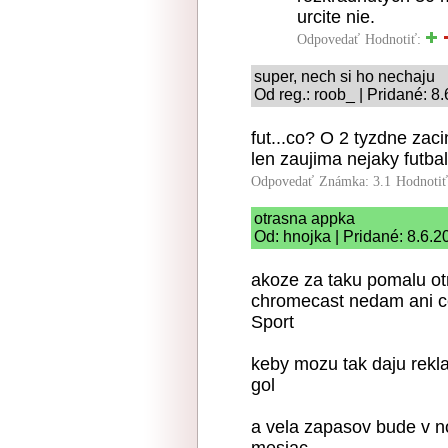
urcite nie.
Odpovedať
Hodnotiť:
super, nech si ho nechaju
Od reg.: roob_ | Pridané: 8
fut...co? O 2 tyzdne zac
len zaujima nejaky futba
Odpovedať
Známka: 3.1
Hodnoti
otrasna appka
Od: hnojka | Pridané: 8.6.
akoze za taku pomalu o
chromecast nedam ani ce
Sport
keby mozu tak daju rekl
gol
a vela zapasov bude v no