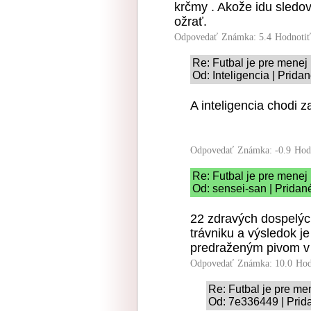
krčmy . Akože idu sledova
ožrať.
Odpovedať
Známka: 5.4
Hodnoti
Re: Futbal je pre menej 
Od: Inteligencia | Prida
A inteligencia chodi z
Odpovedať
Známka: -0.9
Hod
Re: Futbal je pre menej 
Od: sensei-san | Pridan
22 zdravých dospelýc
trávniku a výsledok je
predraženým pivom v 
Odpovedať
Známka: 10.0
Hod
Re: Futbal je pre me
Od: 7e336449 | Prid