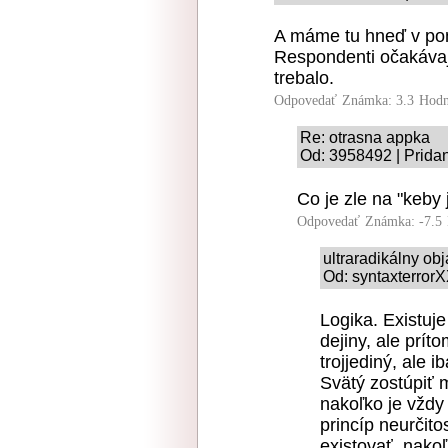
A máme tu hneď v pon
Respondenti očakávaj
trebalo.
Odpovedať
Známka: 3.3
Hodn
Re: otrasna appka
Od: 3958492 | Prida
Co je zle na "keby 
Odpovedať
Známka: -7.5
ultraradikálny o
Od: syntaxterrorX
Logika. Existuje
dejiny, ale prít
trojjediný, ale 
Svätý zostúpiť 
nakoľko je vždy
princíp neurčit
existovať, nako