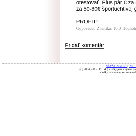
otestovať. Plus pár € z
za 50-80€ športuchtivej ge
PROFIT!
Odpovedať
Známka: 10.0
Hodnot
Pridať komentár
NÁVŠTEVNOSŤ
|
INZE
(C) 2004, 2005 DSL.sk | Všetky práva vyhradené
Všetky uvedené informácie sú b