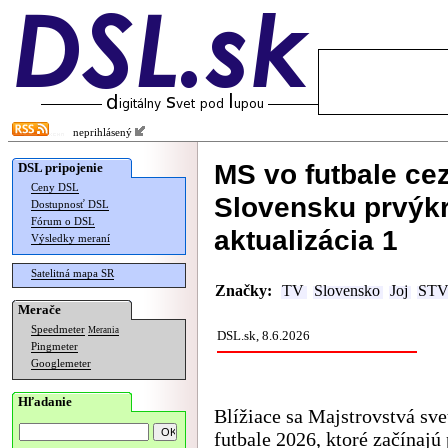
neprihlásený
MS vo futbale cez
DSL pripojenie
Ceny DSL
Slovensku prvýkr
Dostupnosť DSL
Fórum o DSL
aktualizácia 1
Výsledky meraní
Satelitná mapa SR
Značky:
TV
Slovensko
Joj
STV
Merače
Speedmeter
Merania
DSL.sk, 8.6.2026
Pingmeter
Googlemeter
Hľadanie
Blížiace sa Majstrovstvá sve
futbale 2026, ktoré začínaj