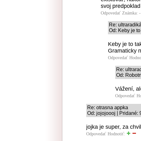
svoj predpoklad
Odpovedať
Známka: -
Re: ultraradi
Od: Keby je to
Keby je to ta
Gramaticky na
Odpovedať
Hodno
Re: ultrar
Od: Robotní
Vážení, al
Odpovedať
Ho
Re: otrasna appka
Od: jojojoooj | Pridané:
jojka je super, za ch
Odpovedať
Hodnotiť: