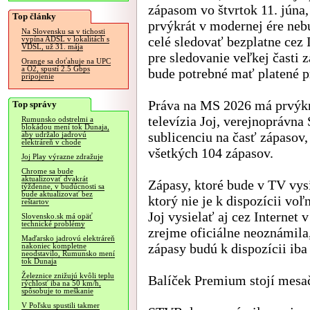
zápasom vo štvrtok 11. júna,
Top články
prvýkrát v modernej ére neb
Na Slovensku sa v tichosti
celé sledovať bezplatne cez 
vypína ADSL v lokalitách s
VDSL, už 31. mája
pre sledovanie veľkej časti 
Orange sa doťahuje na UPC
a O2, spustí 2.5 Gbps
bude potrebné mať platené p
pripojenie
Práva na MS 2026 má prvýk
Top správy
televízia Joj, verejnoprávn
Rumunsko odstrelmi a
blokádou mení tok Dunaja,
sublicenciu na časť zápasov,
aby udržalo jadrovú
elektráreň v chode
všetkých 104 zápasov.
Joj Play výrazne zdražuje
Chrome sa bude
aktualizovať dvakrát
Zápasy, ktoré bude v TV vysi
týždenne, v budúcnosti sa
bude aktualizovať bez
ktorý nie je k dispozícii vo
reštartov
Joj vysielať aj cez Internet v
Slovensko.sk má opäť
technické problémy
zrejme oficiálne neoznámila,
Maďarsko jadrovú elektráreň
zápasy budú k dispozícii ib
nakoniec kompletne
neodstavilo, Rumunsko mení
tok Dunaja
Železnice znižujú kvôli teplu
Balíček Premium stojí mesač
rýchlosť iba na 50 km/h,
spôsobuje to meškanie
V Poľsku spustili takmer