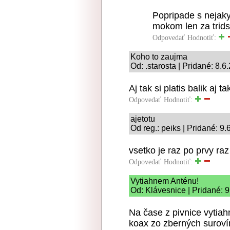
Popripade s nejak
mokom len za trid
Odpovedať
Hodnotiť:
Koho to zaujma
Od: .starosta | Pridané: 8.
Aj tak si platis balik aj ta
Odpovedať
Hodnotiť:
ajetotu
Od reg.: peiks | Pridané: 9
vsetko je raz po prvy raz 
Odpovedať
Hodnotiť:
Vytiahnem Anténu!
Od: Klávesnice | Pridané: 
Na čase z pivnice vytia
koax zo zberných suroví