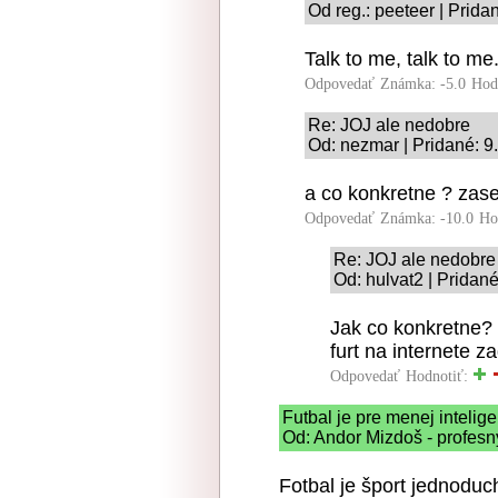
Od reg.: peeteer | Prida
Talk to me, talk to me
Odpovedať
Známka: -5.0
Hod
Re: JOJ ale nedobre
Od: nezmar | Pridané: 9
a co konkretne ? zas
Odpovedať
Známka: -10.0
Ho
Re: JOJ ale nedobre
Od: hulvat2 | Pridan
Jak co konkretne? V
furt na internete 
Odpovedať
Hodnotiť:
Futbal je pre menej intelig
Od: Andor Mizdoš - profesný
Fotbal je šport jednoduc