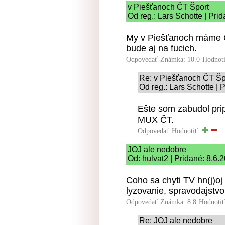
v Piešťanoch ČT Šport
Od reg.: Lars Schotte | Pri
My v Piešťanoch máme ČT 
bude aj na fucich.
Odpovedať
Známka: 10.0
Hodnot
Re: v Piešťanoch ČT Šp
Od reg.: Lars Schotte | 
Ešte som zabudol pri
MUX ČT.
Odpovedať
Hodnotiť:
JOJ ale nedobre
Od: hulvat2 | Pridané: 8.6.
Coho sa chyti TV hn(j)oj 
lyzovanie, spravodajstvo
Odpovedať
Známka: 8.8
Hodnoti
Re: JOJ ale nedobre