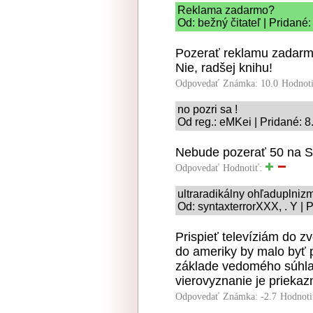
Reklama zadarmo?
Od: bežný čitateľ | Pridané
Pozerať reklamu zadar
Nie, radšej knihu!
Odpovedať
Známka: 10.0
Hodnot
no pozri sa !
Od reg.: eMKei | Pridané: 
Nebude pozerať 50 na ST
Odpovedať
Hodnotiť:
ultraradikálny ohľaduplniz
Od: syntaxterrorXXX, . Y | 
Prispieť televíziám do zv
do ameriky by malo byť
základe vedomého súhla
vierovyznanie je priekaz
Odpovedať
Známka: -2.7
Hodnoti