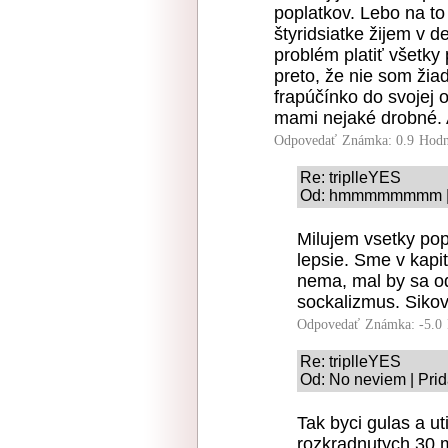
poplatkov. Lebo na t
štyridsiatke žijem v 
problém platiť všetky 
preto, že nie som ži
frapúčínko do svojej 
mami nejaké drobné.
Odpovedať
Známka: 0.9
Hodn
Re: triplleYES
Od: hmmmmmmmm | P
Milujem vsetky pop
lepsie. Sme v kapit
nema, mal by sa od
sockalizmus. Sikov
Odpovedať
Známka: -5.0
Re: triplleYES
Od: No neviem | Prid
Tak byci gulas a u
rozkradnutych 30 m