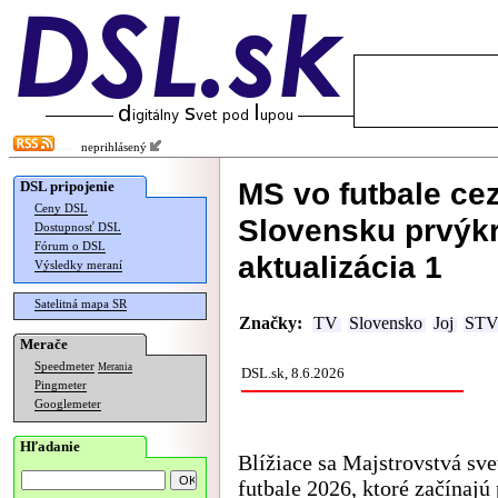
neprihlásený
MS vo futbale cez
DSL pripojenie
Ceny DSL
Slovensku prvýkr
Dostupnosť DSL
Fórum o DSL
aktualizácia 1
Výsledky meraní
Satelitná mapa SR
Značky:
TV
Slovensko
Joj
STV
Merače
Speedmeter
Merania
DSL.sk, 8.6.2026
Pingmeter
Googlemeter
Hľadanie
Blížiace sa Majstrovstvá sve
futbale 2026, ktoré začínaj