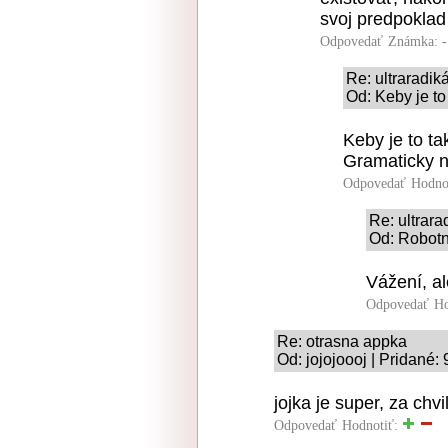
svoj predpoklad
Odpovedať
Známka: -
Re: ultraradi
Od: Keby je to
Keby je to ta
Gramaticky na
Odpovedať
Hodno
Re: ultrar
Od: Robotní
Vážení, al
Odpovedať
Ho
Re: otrasna appka
Od: jojojoooj | Pridané:
jojka je super, za ch
Odpovedať
Hodnotiť: