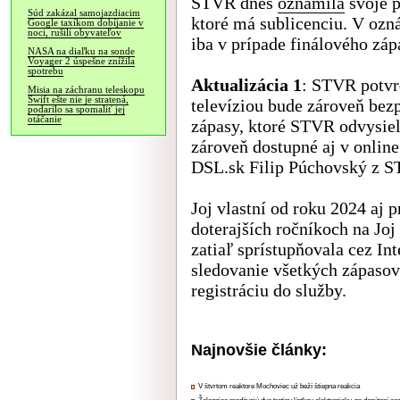
STVR dnes
oznámila
svoje p
Súd zakázal samojazdiacim
ktoré má sublicenciu. V ozn
Google taxíkom dobíjanie v
noci, rušili obyvateľov
iba v prípade finálového záp
NASA na diaľku na sonde
Voyager 2 úspešne znížila
spotrebu
Aktualizácia 1
: STVR potvr
Misia na záchranu teleskopu
Swift ešte nie je stratená,
televíziou bude zároveň bez
podarilo sa spomaliť jej
otáčanie
zápasy, ktoré STVR odvysiel
zároveň dostupné aj v online
DSL.sk Filip Púchovský z 
Joj vlastní od roku 2024 aj 
doterajších ročníkoch na Joj
zatiaľ sprístupňovala cez In
sledovanie všetkých zápasov 
registráciu do služby.
Najnovšie články:
V štvrtom reaktore Mochoviec už beží štiepna reakcia