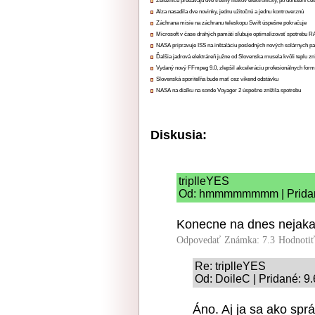
Železnice predávajú dve tretiny lístkov elektronicky, po donútení ce
Alza nasadila dve novinky, jednu užitočnú a jednu kontroverznú
Záchrana misie na záchranu teleskopu Swift úspešne pokračuje
Microsoft v čase drahých pamätí sľubuje optimalizovať spotrebu
NASA pripravuje ISS na inštaláciu posledných nových solárnych p
Ďalšia jadrová elektráreň južne od Slovenska musela kvôli teplu zn
Vydaný nový FFmpeg 9.0, zlepšil akceleráciu profesionálnych form
Slovenská sporiteľňa bude mať cez víkend odstávku
NASA na diaľku na sonde Voyager 2 úspešne znížila spotrebu
Diskusia:
triplleYES
Od: hmmmmmmmm | Pridané
Konecne na dnes nejaka 
Odpovedať
Známka: 7.3
Hodnoti
Re: triplleYES
Od: DoileC | Pridané: 9
Áno. Aj ja sa ako spr