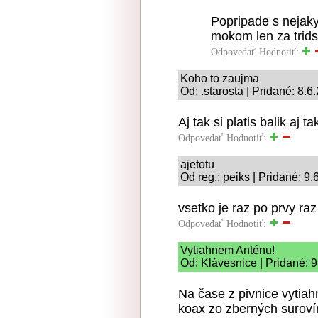
Popripade s nejak
mokom len za trid
Odpovedať
Hodnotiť:
Koho to zaujma
Od: .starosta | Pridané: 8.
Aj tak si platis balik aj ta
Odpovedať
Hodnotiť:
ajetotu
Od reg.: peiks | Pridané: 9
vsetko je raz po prvy raz 
Odpovedať
Hodnotiť:
Vytiahnem Anténu!
Od: Klávesnice | Pridané: 
Na čase z pivnice vytia
koax zo zberných suroví