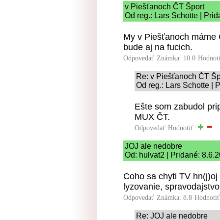
v Piešťanoch ČT Šport
Od reg.: Lars Schotte | Pri
My v Piešťanoch máme ČT 
bude aj na fucich.
Odpovedať
Známka: 10.0
Hodnot
Re: v Piešťanoch ČT Šp
Od reg.: Lars Schotte | 
Ešte som zabudol pri
MUX ČT.
Odpovedať
Hodnotiť:
JOJ ale nedobre
Od: hulvat2 | Pridané: 8.6.
Coho sa chyti TV hn(j)oj 
lyzovanie, spravodajstvo
Odpovedať
Známka: 8.8
Hodnoti
Re: JOJ ale nedobre