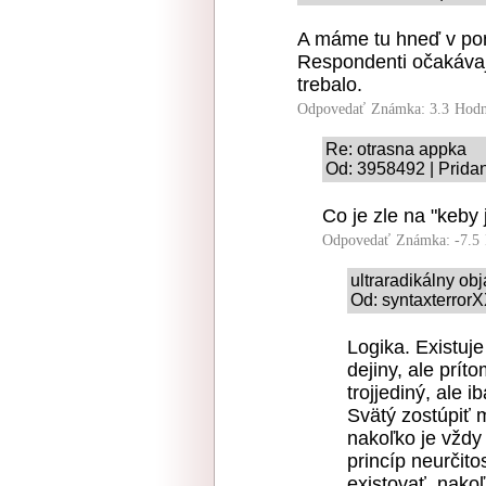
A máme tu hneď v pon
Respondenti očakávaj
trebalo.
Odpovedať
Známka: 3.3
Hodn
Re: otrasna appka
Od: 3958492 | Prida
Co je zle na "keby 
Odpovedať
Známka: -7.5
ultraradikálny o
Od: syntaxterrorX
Logika. Existuje
dejiny, ale prít
trojjediný, ale 
Svätý zostúpiť 
nakoľko je vždy
princíp neurčit
existovať, nako