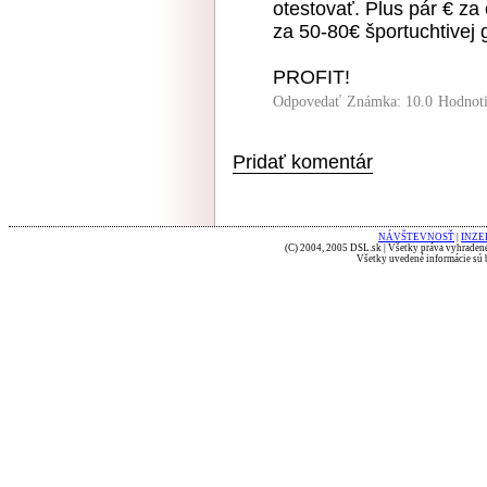
otestovať. Plus pár € z
za 50-80€ športuchtivej ge
PROFIT!
Odpovedať
Známka: 10.0
Hodnot
Pridať komentár
NÁVŠTEVNOSŤ
|
INZE
(C) 2004, 2005 DSL.sk | Všetky práva vyhradené
Všetky uvedené informácie sú b