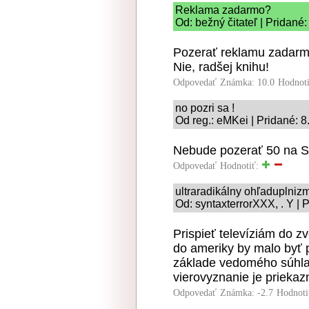
Reklama zadarmo?
Od: bežný čitateľ | Pridané
Pozerať reklamu zadar
Nie, radšej knihu!
Odpovedať
Známka: 10.0
Hodnot
no pozri sa !
Od reg.: eMKei | Pridané: 
Nebude pozerať 50 na ST
Odpovedať
Hodnotiť:
ultraradikálny ohľaduplniz
Od: syntaxterrorXXX, . Y | 
Prispieť televíziám do zv
do ameriky by malo byť
základe vedomého súhla
vierovyznanie je priekaz
Odpovedať
Známka: -2.7
Hodnoti