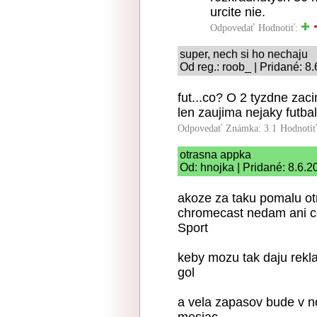
urcite nie.
Odpovedať
Hodnotiť:
super, nech si ho nechaju
Od reg.: roob_ | Pridané: 8
fut...co? O 2 tyzdne zac
len zaujima nejaky futba
Odpovedať
Známka: 3.1
Hodnoti
otrasna appka
Od: hnojka | Pridané: 8.6.
akoze za taku pomalu o
chromecast nedam ani ce
Sport
keby mozu tak daju rekl
gol
a vela zapasov bude v no