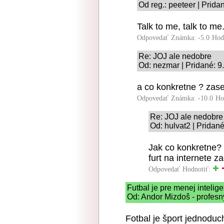
Od reg.: peeteer | Prida
Talk to me, talk to me
Odpovedať
Známka: -5.0
Hod
Re: JOJ ale nedobre
Od: nezmar | Pridané: 9
a co konkretne ? zas
Odpovedať
Známka: -10.0
Ho
Re: JOJ ale nedobre
Od: hulvat2 | Pridan
Jak co konkretne? V
furt na internete 
Odpovedať
Hodnotiť:
Futbal je pre menej intelig
Od: Andor Mizdoš - profesný
Fotbal je šport jednoduc