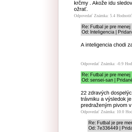
krčmy . Akože idu sledova
ožrať.
Odpovedať
Známka: 5.4
Hodnoti
Re: Futbal je pre menej 
Od: Inteligencia | Prida
A inteligencia chodi z
Odpovedať
Známka: -0.9
Hod
Re: Futbal je pre menej 
Od: sensei-san | Pridan
22 zdravých dospelýc
trávniku a výsledok je
predraženým pivom v 
Odpovedať
Známka: 10.0
Hod
Re: Futbal je pre me
Od: 7e336449 | Prid