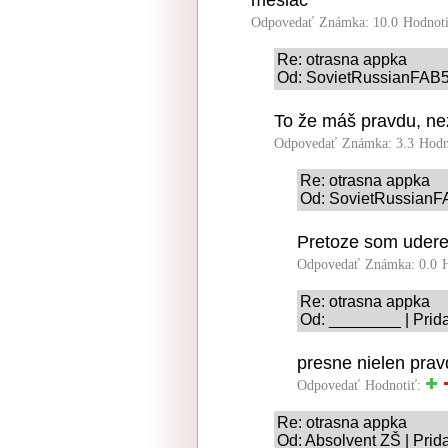
mesiac
Odpovedať
Známka: 10.0
Hodnot
Re: otrasna appka
Od: SovietRussianFAB5
To že máš pravdu, ne
Odpovedať
Známka: 3.3
Hodn
Re: otrasna appka
Od: SovietRussianF
Pretoze som udere
Odpovedať
Známka: 0.0
Re: otrasna appka
Od: ________ | Prid
presne nielen pravdu
Odpovedať
Hodnotiť:
Re: otrasna appka
Od: Absolvent ZŠ | Prid