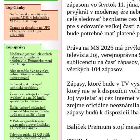
zápasom vo štvrtok 11. júna,
Top články
prvýkrát v modernej ére neb
Na Slovensku sa v tichosti
celé sledovať bezplatne cez 
vypína ADSL v lokalitách s
VDSL, už 31. mája
pre sledovanie veľkej časti 
Orange sa doťahuje na UPC
a O2, spustí 2.5 Gbps
bude potrebné mať platené p
pripojenie
Práva na MS 2026 má prvýk
Top správy
televízia Joj, verejnoprávn
Maďarsko jadrovú elektráreň
nakoniec kompletne
sublicenciu na časť zápasov,
neodstavilo, Rumunsko mení
tok Dunaja
všetkých 104 zápasov.
Alza nasadila dve novinky,
jednu užitočnú a jednu
kontroverznú
Zápasy, ktoré bude v TV vysi
Slovensko.sk má opäť
technické problémy
ktorý nie je k dispozícii vo
Železnice znižujú kvôli teplu
Joj vysielať aj cez Internet v
rýchlosť iba na 50 km/h,
spôsobuje to meškanie
zrejme oficiálne neoznámila,
Ďalšia jadrová elektráreň
zápasy budú k dispozícii ib
južne od Slovenska musela
kvôli teplu znížiť výkon
V Poľsku spustili takmer
gigawatthodinové úložisko,
Balíček Premium stojí mesač
z LiFePO4 článkov
Telekom pridal 12 GB balík
pre Easy, chce zaň 12 eur