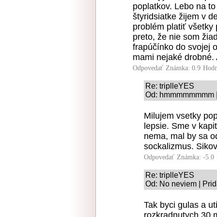
poplatkov. Lebo na t
štyridsiatke žijem v 
problém platiť všetky 
preto, že nie som ži
frapúčínko do svojej 
mami nejaké drobné.
Odpovedať
Známka: 0.9
Hodn
Re: triplleYES
Od: hmmmmmmmm | P
Milujem vsetky pop
lepsie. Sme v kapit
nema, mal by sa od
sockalizmus. Sikov
Odpovedať
Známka: -5.0
Re: triplleYES
Od: No neviem | Prid
Tak byci gulas a u
rozkradnutych 30 m