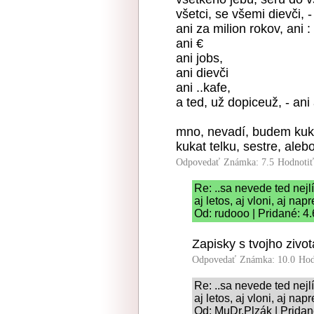
všetci, se všemi dievči, 
ani za milion rokov, ani :
ani €
ani jobs,
ani dievči
ani ..kafe,
a ted, už dopiceuž, - an
mno, nevadí, budem kuk
kukat telku, sestre, aleb
Odpovedať
Známka: 7.5
Hodnoti
Re: ..sa nevede ted nejlí
aj letos, aj vloni, aj napr
Od: rudooo | Pridané: 4
Zapisky s tvojho zivo
Odpovedať
Známka: 10.0
Hod
Re: ..sa nevede ted nejlí
aj letos, aj vloni, aj napr
Od: MuDr.Plzák | Pridan