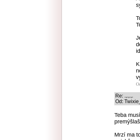
s
T
T
J
d
i
K
n
v
O
Re: .,.,.,.
Od: Twixie
Teba musí
premýšlaš 
Mrzí ma to