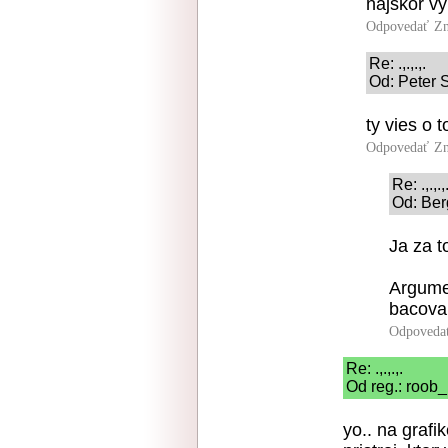
najskôr vy
Odpovedať
Zn
Re: .,.,.,.
Od: Peter S
ty vies o 
Odpovedať
Zn
Re: .,.,.,
Od: Ber
Ja za 
Argumen
bacova 
Odpoveda
Re: .,.,.,.
Od reg.: roob_
yo.. na grafi