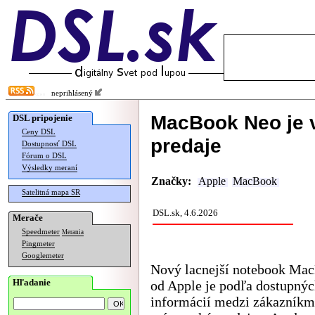
neprihlásený
MacBook Neo je 
DSL pripojenie
Ceny DSL
predaje
Dostupnosť DSL
Fórum o DSL
Výsledky meraní
Značky:
Apple
MacBook
Satelitná mapa SR
DSL.sk, 4.6.2026
Merače
Speedmeter
Merania
Pingmeter
Googlemeter
Nový lacnejší notebook Ma
Hľadanie
od Apple je podľa dostupný
informácií medzi zákazníkm