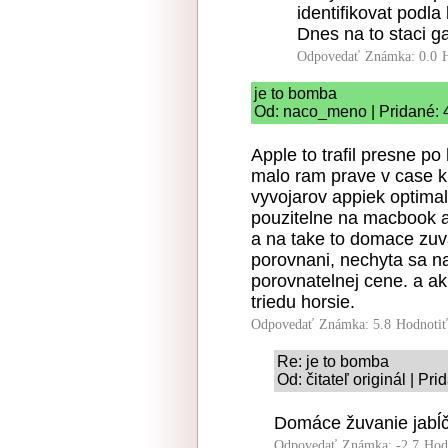
identifikovat podla
Dnes na to staci g
Odpovedať
Známka: 0.0
je to bomba
Od: naco_meno | Pridané: 
Apple to trafil presne p
malo ram prave v case kr
vyvojarov appiek optimal
pouzitelne na macbook a
a na take to domace zuva
porovnani, nechyta sa n
porovnatelnej cene. a ak
triedu horsie.
Odpovedať
Známka: 5.8
Hodnoti
Re: je to bomba
Od: čitateľ originál | Pr
Domáce žuvanie jabĺčo
Odpovedať
Známka: -2.7
Hod