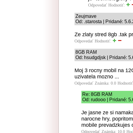
Odpovedať
Hodnotiť:
Zeujmave
Od: .starosta | Pridané: 5.6
Ze zlaty stred 8gb .tak
Odpovedať
Hodnotiť:
8GB RAM
Od: hsudgdjsk | Pridané: 5
Moj 3 rocny mobil na 1
uzivatela mozno ...
Odpovedať
Známka: 0.0
Hodnoti
Re: 8GB RAM
Od: rudooo | Pridané: 5
Je jasne ze si namaka
narocne hry, popritom
mobile prevadzkujes o
Odpovedať
Známka: 10.0
Hod