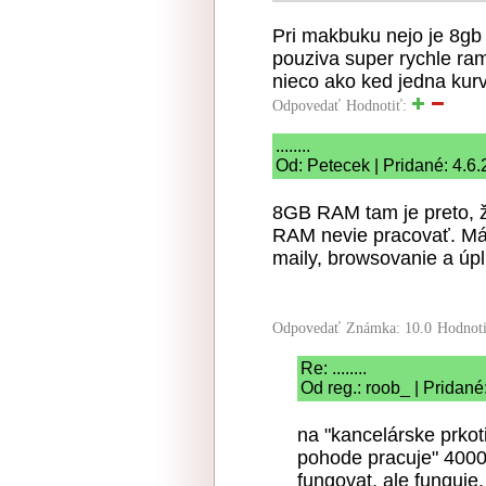
Pri makbuku nejo je 8gb
pouziva super rychle ram
nieco ako ked jedna kur
Odpovedať
Hodnotiť:
........
Od: Petecek | Pridané: 4.6
8GB RAM tam je preto, ž
RAM nevie pracovať. Má
maily, browsovanie a úp
Odpovedať
Známka: 10.0
Hodnot
Re: ........
Od reg.: roob_ | Pridané
na "kancelárske prkot
pohode pracuje" 4000k
fungovat, ale funguje