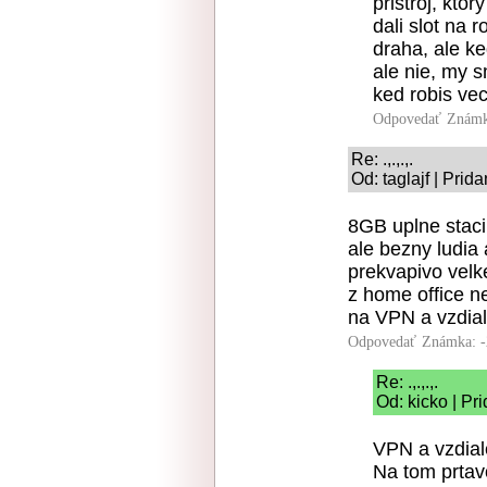
pristroj, kt
dali slot na r
draha, ale ke
ale nie, my s
ked robis vec
Odpovedať
Známk
Re: .,.,.,.
Od: taglajf | Prid
8GB uplne staci,
ale bezny ludia 
prekvapivo velke
z home office 
na VPN a vzdial
Odpovedať
Známka: -
Re: .,.,.,.
Od: kicko | Pr
VPN a vzdiale
Na tom prtavo