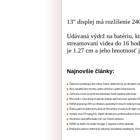
13" displej má rozlíšenie 24
Udávaná výdrž na batériu, kt
streamovaní videa do 16 hod
je 1.27 cm a jeho hmotnosť j
Najnovšie články:
Železnice predávajú dve tretiny lístkov elektronicky, po donútení ce
Alza nasadila dve novinky, jednu užitočnú a jednu kontroverznú
Záchrana misie na záchranu teleskopu Swift úspešne pokračuje
Microsoft v čase drahých pamätí sľubuje optimalizovať spotrebu
NASA pripravuje ISS na inštaláciu posledných nových solárnych p
Ďalšia jadrová elektráreň južne od Slovenska musela kvôli teplu zn
Vydaný nový FFmpeg 9.0, zlepšil akceleráciu profesionálnych form
Slovenská sporiteľňa bude mať cez víkend odstávku
NASA na diaľku na sonde Voyager 2 úspešne znížila spotrebu
Maďarsko jadrovú elektráreň nakoniec kompletne neodstavilo, Ru