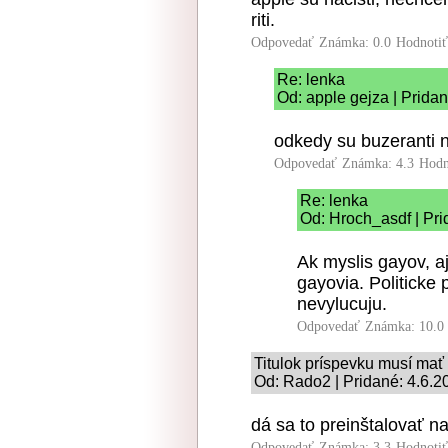
riti.
Odpovedať
Známka: 0.0
Hodnoti
Re: lenka
Od: apple gejza | Prida
odkedy su buzeranti n
Odpovedať
Známka: 4.3
Hodn
Re: lenka
Od: Hroch_asdf | Pri
Ak myslis gayov, a
gayovia. Politicke
nevylucuju.
Odpovedať
Známka: 10.0
Titulok príspevku musí mať
Od: Rado2 | Pridané: 4.6.2
dá sa to preinštalovať 
Odpovedať
Známka: 3.3
Hodnoti