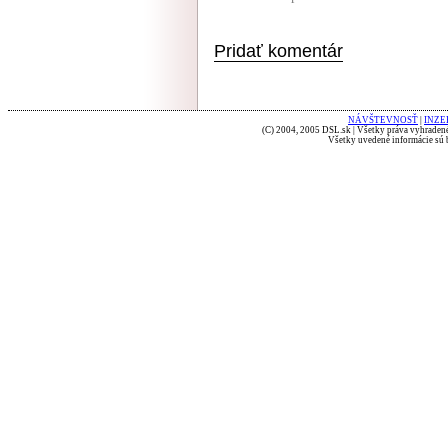
Pridať komentár
NÁVŠTEVNOSŤ
|
INZE
(C) 2004, 2005 DSL.sk | Všetky práva vyhradené
Všetky uvedené informácie sú b