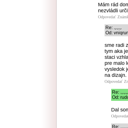
Mám rád domn
nezvládli urč
Odpovedať
Známk
Re: .,.,.,.
Od: vniqru
sme radi z
tym aka je
staci vzhl
pre malo l
vysledok j
na dizajn.
Odpovedať
Zn
Re: .,.,.,
Od: rud
Dal som
Odpoveda
Re: .,.,.,