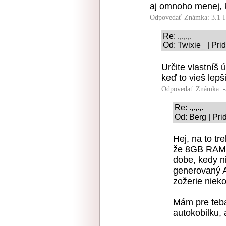
aj omnoho menej, k
Odpovedať
Známka: 3.1
Re: .,.,.,.
Od: Twixie_ | Pri
Určite vlastníš 
keď to vieš lepš
Odpovedať
Známka: -
Re: .,.,.,.
Od: Berg | Pri
Hej, na to tr
že 8GB RAM, 
dobe, kedy ni
generovaný A
zožerie niek
Mám pre teba
autokobilku,