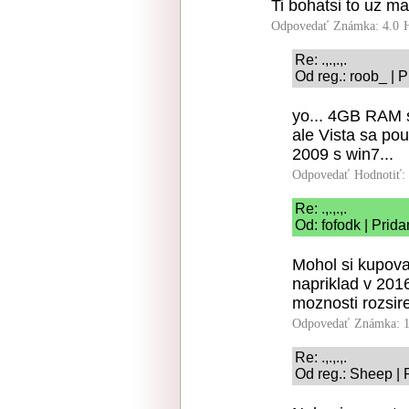
Ti bohatsi to uz ma
Odpovedať
Známka: 4.0
Re: .,.,.,.
Od reg.: roob_ | 
yo... 4GB RAM s
ale Vista sa pou
2009 s win7...
Odpovedať
Hodnotiť:
Re: .,.,.,.
Od: fofodk | Prid
Mohol si kupova
napriklad v 201
moznosti rozsire
Odpovedať
Známka: 1
Re: .,.,.,.
Od reg.: Sheep | 