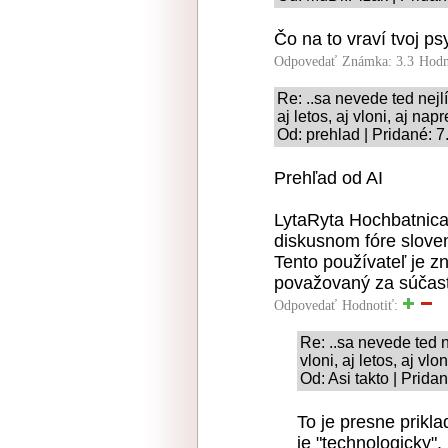
Čo na to vraví tvoj ps
Odpovedať
Známka: 3.3
Hodn
Re: ..sa nevede ted nejlí
aj letos, aj vloni, aj napr
Od: prehlad | Pridané: 
Prehľad od AI
LytaRyta Hochbatnica
diskusnom fóre slove
Tento používateľ je z
považovaný za súčasť 
Odpovedať
Hodnotiť:
Re: ..sa nevede ted n
vloni, aj letos, aj vlo
Od: Asi takto | Prida
To je presne prikla
je "technologicky".