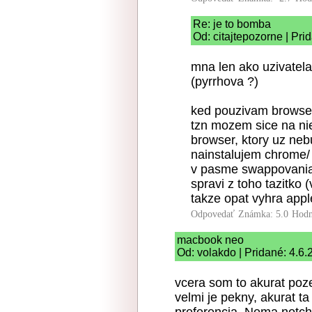
Re: je to bomba
Od: citajtepozorne | Pri
mna len ako uzivatela
(pyrrhova ?)
ked pouzivam browser
tzn mozem sice na nie
browser, ktory uz neb
nainstalujem chrome/ 
v pasme swappovania.
spravi z toho tazitko 
takze opat vyhra apple
Odpovedať
Známka: 5.0
Hodn
macbook neo
Od: volakdo | Pridané: 4.6
vcera som to akurat poze
velmi je pekny, akurat ta
preferencia. Nema notch 