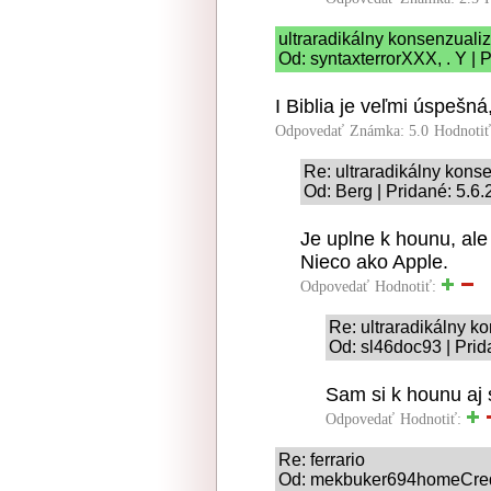
ultraradikálny konsenzual
Od: syntaxterrorXXX, . Y | 
I Biblia je veľmi úspešn
Odpovedať
Známka: 5.0
Hodnoti
Re: ultraradikálny kon
Od: Berg | Pridané: 5.6
Je uplne k hounu, al
Nieco ako Apple.
Odpovedať
Hodnotiť:
Re: ultraradikálny 
Od: sl46doc93 | Prid
Sam si k hounu aj 
Odpovedať
Hodnotiť:
Re: ferrario
Od: mekbuker694homeCredit