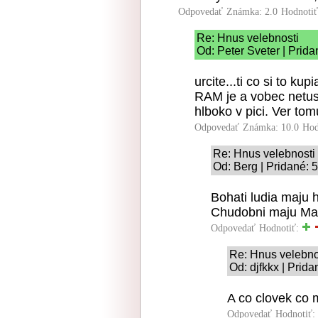
Odpovedať
Známka: 2.0
Hodnoti
Re: Hnus velebnosti
Od: Peter Sveter | Prida
urcite...ti co si to ku
RAM je a vobec netus
hlboko v pici. Ver tomu
Odpovedať
Známka: 10.0
Hod
Re: Hnus velebnosti
Od: Berg | Pridané: 
Bohati ludia maju
Chudobni maju Ma
Odpovedať
Hodnotiť:
Re: Hnus velebno
Od: djfkkx | Prid
A co clovek co
Odpovedať
Hodnotiť: