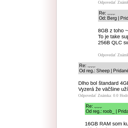
Odpovedať
Známk
Re: .,.,.,.
Od: Berg | Pri
8GB z toho 
To je take su
256B QLC s
Odpovedať
Známk
Re: .,.,.,.
Od reg.: Sheep | Pridan
Dlho bol štandard 4G
Vyzerá že väčšine uží
Odpovedať
Známka: 0.0
Hodn
Re: .,.,.,.
Od reg.: roob_ | Pri
16GB RAM som kupov