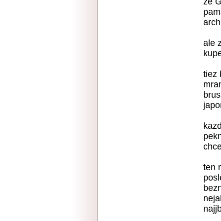
ze G
pama
arch
ale 
kupe
tiez
mram
brus
japo
kazd
pekn
chce
ten 
posl
bezn
neja
najj