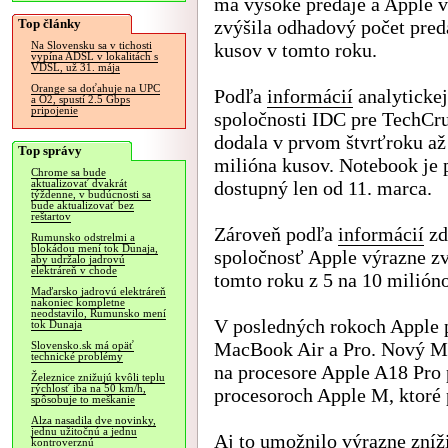
má vysoké predaje a Apple 
Top články
zvýšila odhadový počet pre
kusov v tomto roku.
Na Slovensku sa v tichosti
vypína ADSL v lokalitách s
VDSL, už 31. mája
Orange sa doťahuje na UPC
Podľa
informácií
analytickej
a O2, spustí 2.5 Gbps
pripojenie
spoločnosti IDC pre TechCr
dodala v prvom štvrťroku až
Top správy
milióna kusov. Notebook je 
Chrome sa bude
dostupný len od 11. marca.
aktualizovať dvakrát
týždenne, v budúcnosti sa
bude aktualizovať bez
reštartov
Zároveň podľa
informácií
zd
Rumunsko odstrelmi a
blokádou mení tok Dunaja,
spoločnosť Apple výrazne z
aby udržalo jadrovú
elektráreň v chode
tomto roku z 5 na 10 milión
Maďarsko jadrovú elektráreň
nakoniec kompletne
neodstavilo, Rumunsko mení
V posledných rokoch Apple 
tok Dunaja
MacBook Air a Pro. Nový 
Slovensko.sk má opäť
technické problémy
na procesore Apple A18 Pro 
Železnice znižujú kvôli teplu
rýchlosť iba na 50 km/h,
procesoroch Apple M, ktoré 
spôsobuje to meškanie
Alza nasadila dve novinky,
jednu užitočnú a jednu
Aj to umožnilo výrazne zníž
kontroverznú