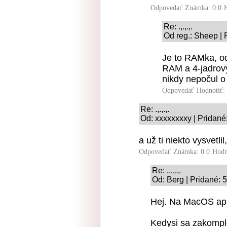
Odpovedať
Známka: 0.0
Re: .,.,.,.
Od reg.: Sheep | 
Je to RAMka, odk
RAM a 4-jadrový
nikdy nepočul 
Odpovedať
Hodnotiť:
Re: .,.,.,.
Od: xxxxxxxxy | Pridané
a už ti niekto vysvetl
Odpovedať
Známka: 0.0
Hodn
Re: .,.,.,.
Od: Berg | Pridané: 
Hej. Na MacOS apl
Kedysi sa zakompl