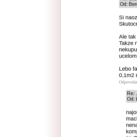
Od: Ber
Si naoz
Skutoc
Ale tak
Takze 
nekupu
ucelom
Lebo fa
0,1m2 
Odpoveda
Re: .,
Od: 
najo
macb
nena
komp