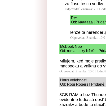
za flasu tesco vodky..
Odpovedať
Známka: 7.1
Hodn
Re: ........
Od: 6aaaaaa | Prida
lenze ta nerenderu
Odpovedať
Známka: 10.0
McBook Neo
Od: romanticky h4x0r | Pri
Milujem, ked moje prstik
macbooku a vniknu do v
Odpovedať
Známka: 10.0
Hodnot
Hnus velebnosti
Od: Rogi Rogers | Pridané:
8GB RAM a bez Thunderbo
evidentne ľudia sú dosť b
zázraky a bude to stačiť,