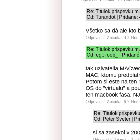
Re: Titulok príspevku m
Od: Turandot | Pridané:
Všetko sa dá ale kto 
Odpovedať
Známka: 3.3
Hodn
Re: Titulok príspevku m
Od reg.: roob_ | Pridané
tak uzivatelia MACvec
MAC, ktomu predplatne
Potom si este na ten 
OS do "virtualu" a po
ten macbook fasa. NJ
Odpovedať
Známka: 6.7
Hodn
Re: Titulok príspevk
Od: Peter Sveter | P
si sa zasekol v 20
Odpovedať
Známka: 2.5