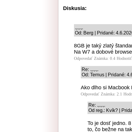
Diskusia:
.,.,.,.
Od: Berg | Pridané: 4.6.202
8GB je taký zlatý štanda
Na W7 a dobové browsery
Odpovedať
Známka: 0.4
Hodnoti
Re: .,.,.,.
Od: Ternus | Pridané: 4
Ako dlho si Macbook 
Odpovedať
Známka: 2.1
Hodn
Re: .,.,.,.
Od reg.: Kvík? | Prid
To je dosť jedno. 8
to, čo bežne na tak