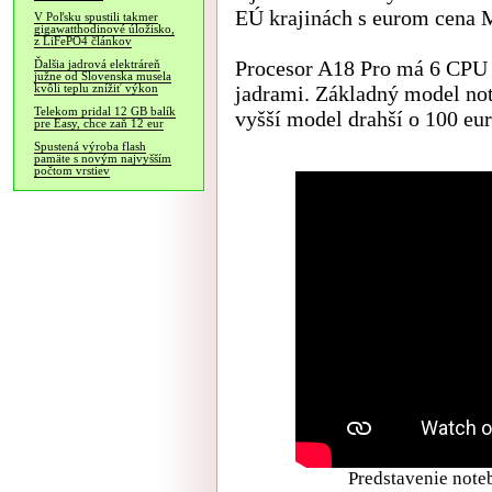
EÚ krajinách s eurom cena 
V Poľsku spustili takmer
gigawatthodinové úložisko,
z LiFePO4 článkov
Procesor A18 Pro má 6 CPU j
Ďalšia jadrová elektráreň
južne od Slovenska musela
jadrami. Základný model n
kvôli teplu znížiť výkon
Telekom pridal 12 GB balík
vyšší model drahší o 100 e
pre Easy, chce zaň 12 eur
Spustená výroba flash
pamäte s novým najvyšším
počtom vrstiev
Predstavenie not