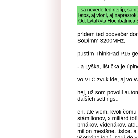
..sa nevede ted nejlíp, sa ne
letos, aj vloni, aj napresrok.
Od: LytaRyta Hochbatnica 3
prídem ted podvečer do
SoDimm 3200MHz,
pustím ThinkPad P15 ge
- a Lyška, lištička je úp
vo VLC zvuk ide, aj vo 
hej, už som povolil autom
dalších settings..
eh, ale viem, kvoli čomu j
stámilionov, x miliárd to
brnákov, vídenákov, atd..
milion mesíšne, tisíce, a t
všetkého jebú, serú do v