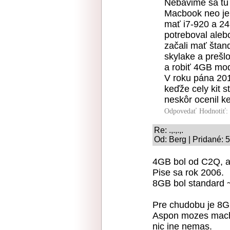
Nebavime sa tu 
Macbook neo je 
mať i7-920 a 24
potreboval aleb
začali mať štan
skylake a prešl
a robiť 4GB mo
V roku pána 201
keďže cely kit s
neskôr ocenil k
Odpovedať
Hodnotiť:
Re: .,.,.,.
Od: Berg | Pridané: 
4GB bol od C2Q, a
Pise sa rok 2006.
8GB bol standard 
Pre chudobu je 8G
Aspon mozes machr
nic ine nemas.