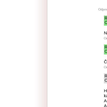
Odpov
R
O
N
O
R
O
Č
O
R
O
H
k
A
A