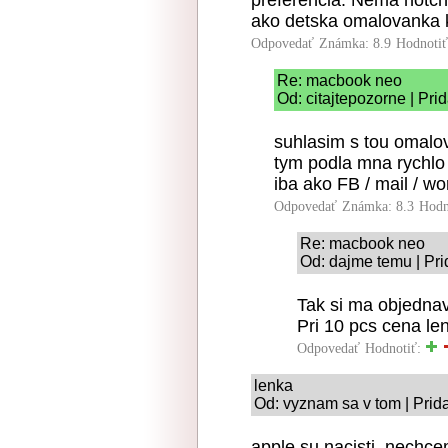
ako detska omalovanka k
Odpovedať
Známka: 8.9
Hodnoti
Re: macbook neo
Od: citajtepozorne | Pri
suhlasim s tou omalo
tym podla mna rychlo 
iba ako FB / mail / wo
Odpovedať
Známka: 8.3
Hodn
Re: macbook neo
Od: dajme temu | Pri
Tak si ma objednav
Pri 10 pcs cena le
Odpovedať
Hodnotiť:
lenka
Od: vyznam sa v tom | Prid
apple su nacisti, nechcem