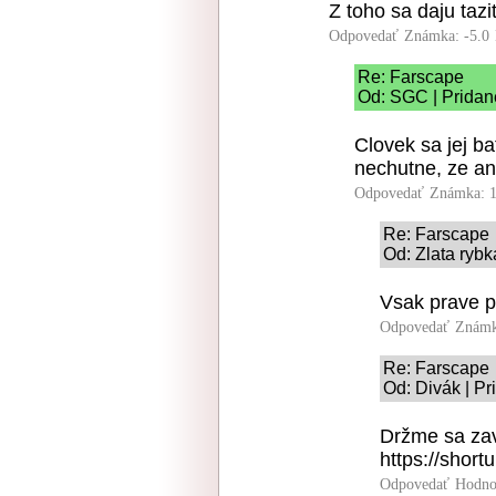
Z toho sa daju taz
Odpovedať
Známka: -5.0
Re: Farscape
Od: SGC | Pridan
Clovek sa jej b
nechutne, ze ano
Odpovedať
Známka: 1
Re: Farscape
Od: Zlata rybk
Vsak prave pr
Odpovedať
Známk
Re: Farscape
Od: Divák | Pr
Držme sa zav
https://short
Odpovedať
Hodno