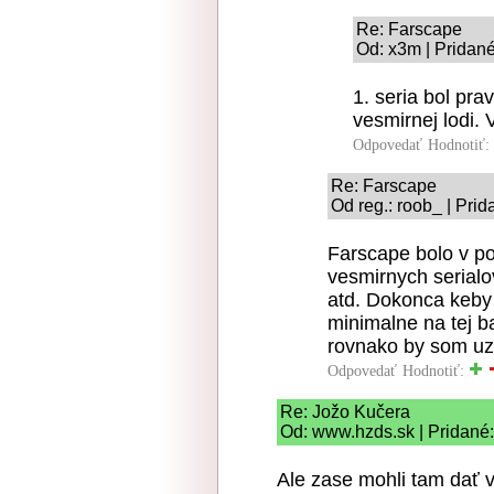
Re: Farscape
Od: x3m | Pridané
1. seria bol pr
vesmirnej lodi. 
Odpovedať
Hodnotiť:
Re: Farscape
Od reg.: roob_ | Pri
Farscape bolo v po
vesmirnych serialov
atd. Dokonca keby 
minimalne na tej ba
rovnako by som uz 
Odpovedať
Hodnotiť:
Re: Jožo Kučera
Od: www.hzds.sk | Pridané:
Ale zase mohli tam dať v