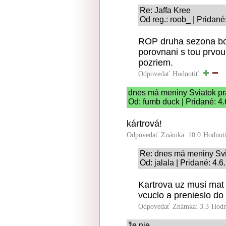
Re: Jaffa Kree
Od reg.: roob_ | Pridané
ROP druha sezona bo
porovnani s tou prvou
pozriem.
Odpovedať
Hodnotiť:
dnes má meniny Sviatok p
Od: fumb duck | Pridané: 4
kártrová!
Odpovedať
Známka: 10.0
Hodnot
Re: dnes má meniny Svi
Od: jalala | Pridané: 4.
Kartrova uz musi mat 
vcuclo a prenieslo do 
Odpovedať
Známka: 3.3
Hodn
že nie