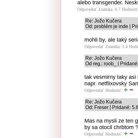
alebo transgender. Neskú
Odpovedať
Známka: 6.7
Hodnoti
Re: Jožo Kučera
Od: problém je inde | P
mohli by, ale taký seri
Odpovedať
Známka: 1.4
Hodn
Re: Jožo Kučera
Od reg.: roob_ | Pridané
tak vesmirny taky asi 
napr. netflixovsky S
Odpovedať
Hodnotiť:
Re: Jožo Kučera
Od: Freser | Pridané: 5
Mas na mysli ze ten 
by sa otocil chrbtom 
Odpovedať
Hodnotiť: