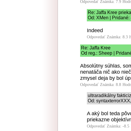
Odpovedať
Známka: 7.9
Hodn
Re: Jaffa Kree priek
Od: XMen | Pridané:
Indeed
Odpovedať
Známka: 8.3
Re: Jaffa Kree
Od reg.: Sheep | Pridan
Absolútny súhlas, som
nenatáča nič ako nie
zmysel deja by bol úp
Odpovedať
Známka: 8.8
Hodn
ultraradikálny faktic
Od: syntaxterrorXXX,
A aký bol teda pô
priekazne objektívn
Odpovedať
Známka: -8.5