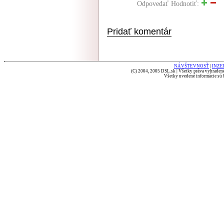
Odpovedať
Hodnotiť:
Pridať komentár
NÁVŠTEVNOSŤ
|
INZE
(C) 2004, 2005 DSL.sk | Všetky práva vyhradené
Všetky uvedené informácie sú b