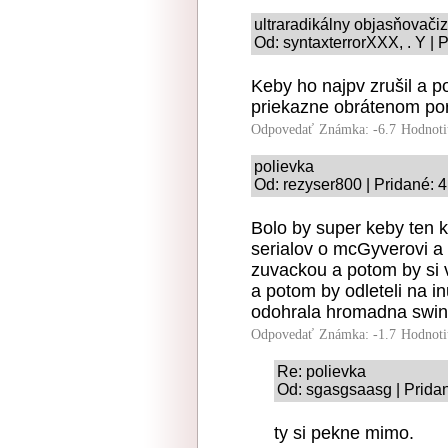
ultraradikálny objasňovač
Od: syntaxterrorXXX, . Y | 
Keby ho najpv zrušil a p
priekazne obrátenom por
Odpovedať
Známka: -6.7
Hodnoti
polievka
Od: rezyser800 | Pridané: 
Bolo by super keby ten 
serialov o mcGyverovi a 
zuvackou a potom by si vs
a potom by odleteli na in
odohrala hromadna swing
Odpovedať
Známka: -1.7
Hodnoti
Re: polievka
Od: sgasgsaasg | Pridan
ty si pekne mimo.