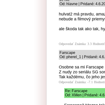
Od: hlavne | Pridané: 4.6.2
hulvat2 má pravdu, amaz
nebude a filmový priemys
ale škoda tak ako tak, 
Odpovedať
Známka: 3.3
Hodnoti
Farscape
Od: pherel_1 | Pridané: 4.
Osobne sa mi Farscape 
Z nudy zo seriálu SG som
Tak každému, čo jeho jes
Odpovedať
Známka: -7.1
Hodnoti
Re: Farscape
Od: XMen | Pridané: 4.