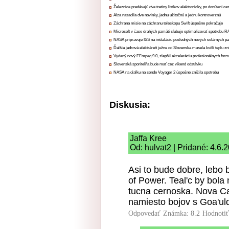
Železnice predávajú dve tretiny lístkov elektronicky, po donútení ce
Alza nasadila dve novinky, jednu užitočnú a jednu kontroverznú
Záchrana misie na záchranu teleskopu Swift úspešne pokračuje
Microsoft v čase drahých pamätí sľubuje optimalizovať spotrebu
NASA pripravuje ISS na inštaláciu posledných nových solárnych p
Ďalšia jadrová elektráreň južne od Slovenska musela kvôli teplu zn
Vydaný nový FFmpeg 9.0, zlepšil akceleráciu profesionálnych form
Slovenská sporiteľňa bude mať cez víkend odstávku
NASA na diaľku na sonde Voyager 2 úspešne znížila spotrebu
Diskusia:
Jaffa Kree
Od: hulvat2 | Pridané: 4.6.
Asi to bude dobre, lebo 
of Power. Teal'c by bola
tucna cernoska. Nova Ca
namiesto bojov s Goa'uld
Odpovedať
Známka: 8.2
Hodnoti