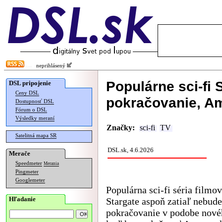
neprihlásený
Populárne sci-fi
DSL pripojenie
Ceny DSL
pokračovanie, Am
Dostupnosť DSL
Fórum o DSL
Výsledky meraní
Značky:
sci-fi
TV
Satelitná mapa SR
DSL.sk, 4.6.2026
Merače
Speedmeter
Merania
Pingmeter
Googlemeter
Populárna sci-fi séria filmov
Hľadanie
Stargate aspoň zatiaľ nebud
pokračovanie v podobe novéh