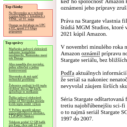
keď ho spoločnosť Amazon k
Top články
oznámení jeho prípravy zruši
Na Slovensku sa v tichosti
vypína ADSL v lokalitách s
VDSL, už 31. mája
Práva na Stargate vlastnia f
Orange sa doťahuje na UPC
štúdiá MGM Studios, ktoré 
a O2, spustí 2.5 Gbps
pripojenie
2021 kúpil Amazon.
Top správy
V novembri minulého roka n
Maďarsko jadrovú elektráreň
Amazon
oznámil
prípravu n
nakoniec kompletne
neodstavilo, Rumunsko mení
tok Dunaja
Stargate seriálu, bez bližšíc
Alza nasadila dve novinky,
jednu užitočnú a jednu
kontroverznú
Podľa
aktuálnych informácií
Slovensko.sk má opäť
že seriál sa nakoniec nenato
technické problémy
nevyvolal záujem širších sk
Železnice znižujú kvôli teplu
rýchlosť iba na 50 km/h,
spôsobuje to meškanie
Séria Stargate odštartovaná
Ďalšia jadrová elektráreň
južne od Slovenska musela
kvôli teplu znížiť výkon
tretiu najobľúbenejšiu sci-fi
V Poľsku spustili takmer
o to najmä seriál Stargate S
gigawatthodinové úložisko,
z LiFePO4 článkov
1997 do 2007.
Telekom pridal 12 GB balík
pre Easy, chce zaň 12 eur