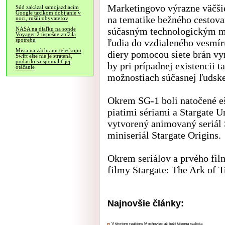
Marketingovo výrazne väčšie
Súd zakázal samojazdiacim
Google taxíkom dobíjanie v
na tematike bežného cestova
noci, rušili obyvateľov
súčasným technologickým mo
NASA na diaľku na sonde
Voyager 2 úspešne znížila
spotrebu
ľudia do vzdialeného vesmír
Misia na záchranu teleskopu
diery pomocou siete brán vy
Swift ešte nie je stratená,
podarilo sa spomaliť jej
by pri prípadnej existencii 
otáčanie
možnostiach súčasnej ľudskej
Okrem SG-1 boli natočené ešt
piatimi sériami a Stargate 
vytvorený animovaný seriál 
miniseriál Stargate Origins.
Okrem seriálov a prvého fil
filmy Stargate: The Ark of T
Najnovšie články:
V štvrtom reaktore Mochoviec už beží štiepna reakcia