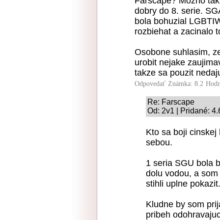
Farscape? Mozno tak p
dobry do 8. serie. SG
bola bohuzial LGBTIW
rozbiehat a zacinalo t
Osobone suhlasim, ze 
urobit nejake zaujimav
takze sa pouzit nedaj
Odpovedať
Známka: 8.2
Hodn
Re: Farscape
Od: 2v1 | Pridané: 4
Kto sa boji cinske
sebou.
1 seria SGU bola b
dolu vodou, a som r
stihli uplne pokazit
Kludne by som prija
pribeh odohravajuc