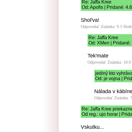
Re: Jaffa Kree
Od: Apofis | Pridané: 4.
Shol'va!
Odpovedať
Známka: 9.3
Hodn
Re: Jaffa Kree
Od: XMen | Pridané:
Tek'mate
Odpovedať
Známka: 10.0
jediný kto vyhráv
Od: je vojna | Pr
Nálada v kábíne
Odpovedať
Známka: 7
Re: Jaffa Kree priekazn
Od reg.: ujo horar | Pri
Vskutku...