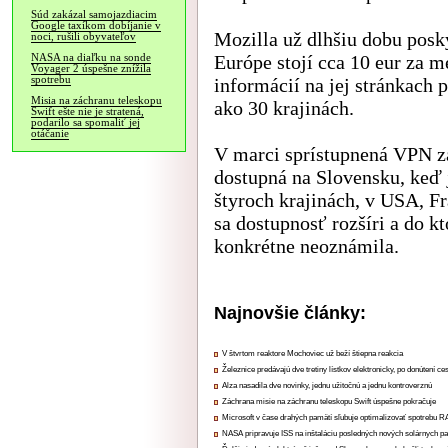
Súd zakázal samojazdiacim
Google taxíkom dobíjanie v
Mozilla už dlhšiu dobu posk
noci, rušili obyvateľov
Európe stojí cca 10 eur za m
NASA na diaľku na sonde
Voyager 2 úspešne znížila
spotrebu
informácií na jej stránkach 
Misia na záchranu teleskopu
ako 30 krajinách.
Swift ešte nie je stratená,
podarilo sa spomaliť jej
otáčanie
V marci sprístupnená VPN za
dostupná na Slovensku, keď j
štyroch krajinách, v USA, F
sa dostupnosť rozšíri a do kt
konkrétne neoznámila.
Najnovšie články:
V štvrtom reaktore Mochoviec už beží štiepna reakcia
Železnice predávajú dve tretiny lístkov elektronicky, po donútení ce
Alza nasadila dve novinky, jednu užitočnú a jednu kontroverznú
Záchrana misie na záchranu teleskopu Swift úspešne pokračuje
Microsoft v čase drahých pamätí sľubuje optimalizovať spotrebu
NASA pripravuje ISS na inštaláciu posledných nových solárnych p