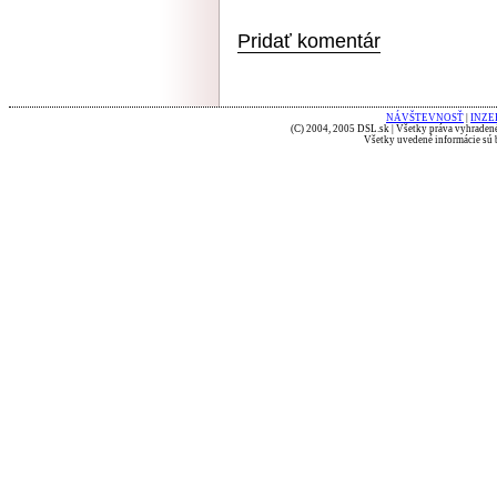
Pridať komentár
NÁVŠTEVNOSŤ
|
INZE
(C) 2004, 2005 DSL.sk | Všetky práva vyhradené
Všetky uvedené informácie sú b