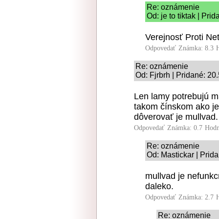
Re: oznámenie
Od: je to tiktak | Pri
Verejnosť Proti Ne
Odpovedať
Známka: 8.3
Re: oznámenie
Od: Fjrbrh | Pridané: 20
Len lamy potrebujú m
takom čínskom ako je
dôverovať je mullvad.
Odpovedať
Známka: 0.7
Hodn
Re: oznámenie
Od: Mastickar | Prid
mullvad je nefunkc
daleko.
Odpovedať
Známka: 2.7
Re: oznámenie