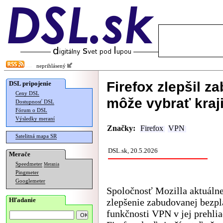
neprihlásený
Firefox zlepšil z
DSL pripojenie
Ceny DSL
môže vybrať kraj
Dostupnosť DSL
Fórum o DSL
Výsledky meraní
Značky:
Firefox
VPN
Satelitná mapa SR
DSL.sk, 20.5.2026
Merače
Speedmeter
Merania
Pingmeter
Googlemeter
Spoločnosť Mozilla aktuáln
Hľadanie
zlepšenie zabudovanej bezpl
funkčnosti VPN v jej prehlia