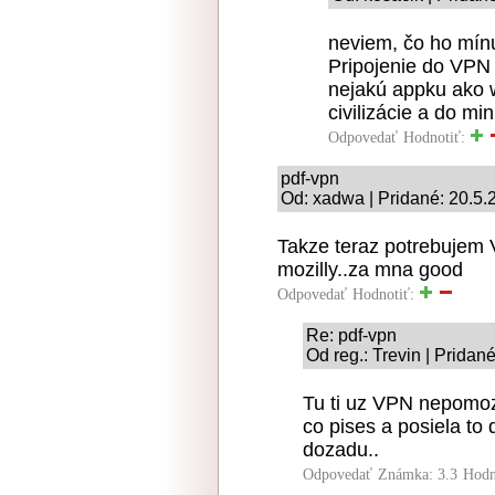
neviem, čo ho mín
Pripojenie do VPN 
nejakú appku ako w
civilizácie a do minú
Odpovedať
Hodnotiť:
pdf-vpn
Od: xadwa | Pridané: 20.5.
Takze teraz potrebujem
mozilly..za mna good
Odpovedať
Hodnotiť:
Re: pdf-vpn
Od reg.: Trevin | Pridan
Tu ti uz VPN nepomo
co pises a posiela to
dozadu..
Odpovedať
Známka: 3.3
Hodn