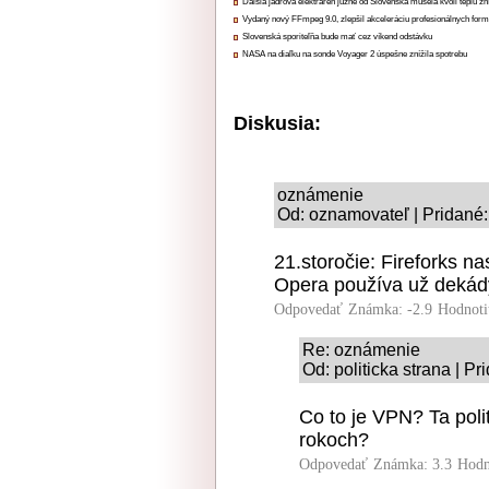
Ďalšia jadrová elektráreň južne od Slovenska musela kvôli teplu zn
Vydaný nový FFmpeg 9.0, zlepšil akceleráciu profesionálnych form
Slovenská sporiteľňa bude mať cez víkend odstávku
NASA na diaľku na sonde Voyager 2 úspešne znížila spotrebu
Diskusia:
oznámenie
Od: oznamovateľ | Pridané:
21.storočie: Fireforks n
Opera používa už dekád
Odpovedať
Známka: -2.9
Hodnoti
Re: oznámenie
Od: politicka strana | P
Co to je VPN? Ta polit
rokoch?
Odpovedať
Známka: 3.3
Hodn