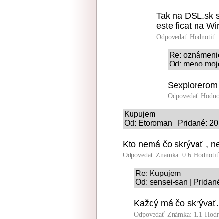
Tak na DSL.sk s
este ficat na W
Odpovedať
Hodnotiť:
Re: oznámeni
Od: meno moje
Sexplorerom
Odpovedať
Hodno
Kupujem
Od: Etoroman | Pridané: 20
Kto nemá čo skrývať , n
Odpovedať
Známka: 0.6
Hodnoti
Re: Kupujem
Od: sensei-san | Pridan
Každý má čo skrývať.
Odpovedať
Známka: 1.1
Hodn