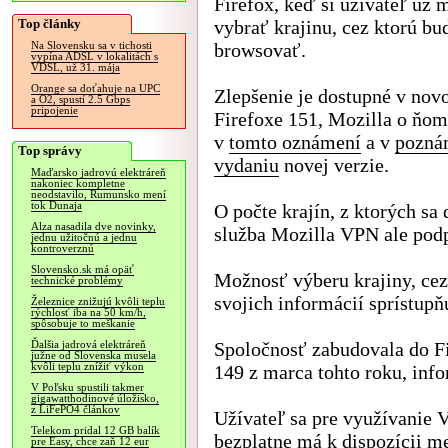
Firefox, keď si užívateľ už 
Top články
vybrať krajinu, cez ktorú bu
browsovať.
Na Slovensku sa v tichosti
vypína ADSL v lokalitách s
VDSL, už 31. mája
Orange sa doťahuje na UPC
Zlepšenie je dostupné v no
a O2, spustí 2.5 Gbps
pripojenie
Firefoxe 151, Mozilla o ňom
v
tomto oznámení
a v
pozná
Top správy
vydaniu
novej verzie.
Maďarsko jadrovú elektráreň
nakoniec kompletne
neodstavilo, Rumunsko mení
tok Dunaja
O počte krajín, z ktorých sa
Alza nasadila dve novinky,
služba Mozilla VPN ale podp
jednu užitočnú a jednu
kontroverznú
Slovensko.sk má opäť
Možnosť výberu krajiny, cez
technické problémy
svojich informácií sprístup
Železnice znižujú kvôli teplu
rýchlosť iba na 50 km/h,
spôsobuje to meškanie
Spoločnosť zabudovala do Fi
Ďalšia jadrová elektráreň
južne od Slovenska musela
kvôli teplu znížiť výkon
149 z marca tohto roku, inf
V Poľsku spustili takmer
gigawatthodinové úložisko,
z LiFePO4 článkov
Užívateľ sa pre využívanie 
Telekom pridal 12 GB balík
bezplatne má k dispozícii m
pre Easy, chce zaň 12 eur