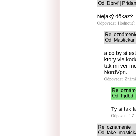
Od: Dbrvf | Prida
Nejaký dôkaz?
Odpovedať
Hodnotiť:
Re: oznámeni
Od: Mastickar 
a co by si es
ktory vie ko
tak mi ver m
NordVpn.
Odpovedať
Známk
Re: oznám
Od: Fjdbd 
Ty si tak 
Odpovedať
Zn
Re: oznámenie
Od: fake_masticka