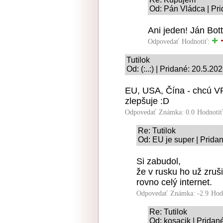
Od: Pán Vládca | Pri
Ani jeden! Ján Botto
Odpovedať
Hodnotiť:
Tutilok
Od: (:..:) | Pridané: 20.5.20
EU, USA, Čína - chcú VPN
zlepšuje :D
Odpovedať
Známka: 0.0
Hodnoti
Re: Tutilok
Od: EU je super | Prida
Si zabudol,
že v rusku ho už zrušil
rovno celý internet.
Odpovedať
Známka: -2.9
Hod
Re: Tutilok
Od: kosacik | Pridan