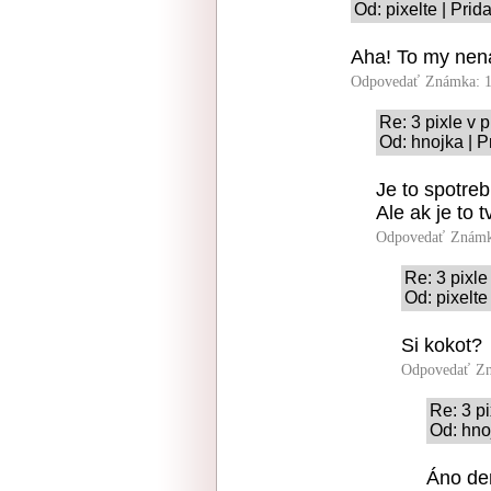
Od: pixelte | Pri
Aha! To my nena
Odpovedať
Známka: 1
Re: 3 pixle v p
Od: hnojka | P
Je to spotreb
Ale ak je to t
Odpovedať
Známk
Re: 3 pixle
Od: pixelte
Si kokot?
Odpovedať
Zn
Re: 3 pi
Od: hno
Áno de