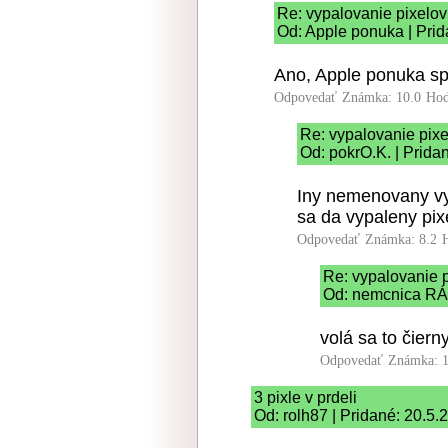
Re: vypalovanie pixelov
Od: Apple ponuka | Prid
Ano, Apple ponuka spe
Odpovedať
Známka: 10.0
Hod
Re: vypalovanie pixe
Od: pokrO.K. | Prida
Iny nemenovany vyr
sa da vypaleny pixe
Odpovedať
Známka: 8.2
Re: vypalovanie 
Od: nemcnica RÁ
volá sa to čiern
Odpovedať
Známka: 1
3 pixle v prdeli
Od: rolh87 | Pridané: 20.5.