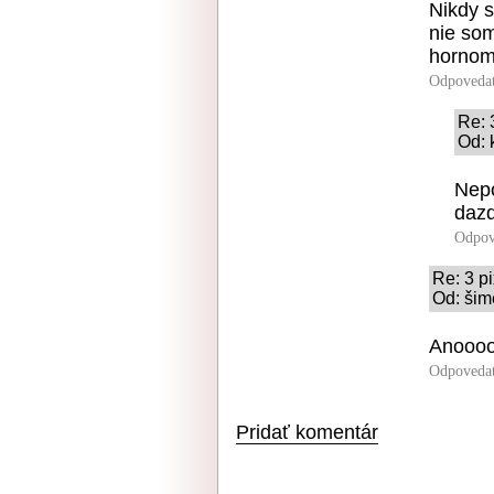
Nikdy s
nie so
hornom
Odpoveda
Re: 3
Od: 
Nepo
dazd
Odpov
Re: 3 pi
Od: šim
Anooo
Odpoveda
Pridať komentár