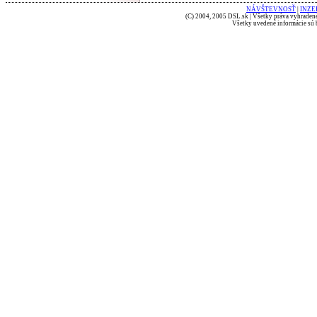
NÁVŠTEVNOSŤ
|
INZE
(C) 2004, 2005 DSL.sk | Všetky práva vyhradené
Všetky uvedené informácie sú b