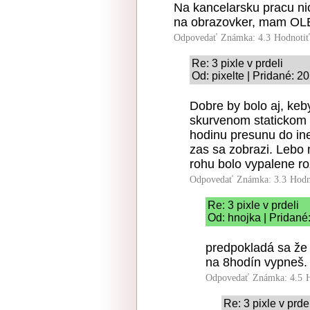
Na kancelarsku pracu nic
na obrazovker, mam OLED 
Odpovedať
Známka: 4.3
Hodnoti
Re: 3 pixle v prdeli
Od: pixelte | Pridané: 2
Dobre by bolo aj, keby
skurvenom statickom l
hodinu presunu do in
zas sa zobrazi. Lebo
rohu bolo vypalene r
Odpovedať
Známka: 3.3
Hodn
Re: 3 pixle v prdeli
Od: hnojka | Pridané
predpokladá sa že 
na 8hodín vypneš.
Odpovedať
Známka: 4.5
Re: 3 pixle v prde