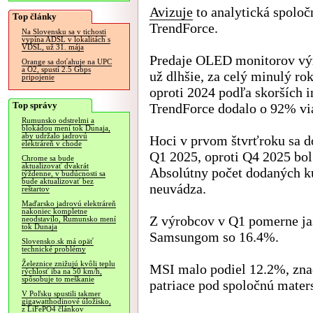
Avizuje
to analytická spoloč
Top články
TrendForce.
Na Slovensku sa v tichosti
vypína ADSL v lokalitách s
VDSL, už 31. mája
Predaje OLED monitorov výr
Orange sa doťahuje na UPC
a O2, spustí 2.5 Gbps
už dlhšie, za celý minulý rok
pripojenie
oproti 2024 podľa skorších 
Top správy
TrendForce dodalo o 92% vi
Rumunsko odstrelmi a
blokádou mení tok Dunaja,
aby udržalo jadrovú
Hoci v prvom štvrťroku sa 
elektráreň v chode
Q1 2025, oproti Q4 2025 bol
Chrome sa bude
aktualizovať dvakrát
Absolútny počet dodaných k
týždenne, v budúcnosti sa
bude aktualizovať bez
neuvádza.
reštartov
Maďarsko jadrovú elektráreň
nakoniec kompletne
Z výrobcov v Q1 pomerne ja
neodstavilo, Rumunsko mení
tok Dunaja
Samsungom so 16.4%.
Slovensko.sk má opäť
technické problémy
Železnice znižujú kvôli teplu
MSI malo podiel 12.2%, zna
rýchlosť iba na 50 km/h,
spôsobuje to meškanie
patriace pod spoločnú mate
V Poľsku spustili takmer
gigawatthodinové úložisko,
z LiFePO4 článkov