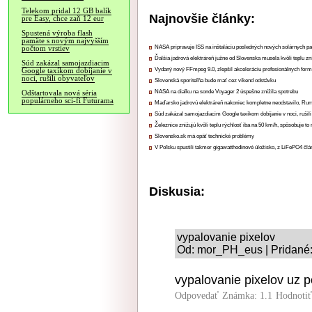
Telekom pridal 12 GB balík
Najnovšie články:
pre Easy, chce zaň 12 eur
Spustená výroba flash
pamäte s novým najvyšším
NASA pripravuje ISS na inštaláciu posledných nových solárnych p
počtom vrstiev
Ďalšia jadrová elektráreň južne od Slovenska musela kvôli teplu zn
Súd zakázal samojazdiacim
Vydaný nový FFmpeg 9.0, zlepšil akceleráciu profesionálnych form
Google taxíkom dobíjanie v
noci, rušili obyvateľov
Slovenská sporiteľňa bude mať cez víkend odstávku
NASA na diaľku na sonde Voyager 2 úspešne znížila spotrebu
Odštartovala nová séria
populárneho sci-fi Futurama
Maďarsko jadrovú elektráreň nakoniec kompletne neodstavilo, Ru
Súd zakázal samojazdiacim Google taxíkom dobíjanie v noci, rušili
Železnice znižujú kvôli teplu rýchlosť iba na 50 km/h, spôsobuje t
Slovensko.sk má opäť technické problémy
V Poľsku spustili takmer gigawatthodinové úložisko, z LiFePO4 čl
Diskusia:
vypalovanie pixelov
Od: mor_PH_eus | Pridané:
vypalovanie pixelov uz po
Odpovedať
Známka: 1.1
Hodnoti