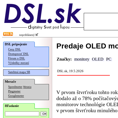
neprihlásený
Predaje OLED mon
DSL pripojenie
Ceny DSL
Dostupnosť DSL
Fórum o DSL
Značky:
monitory
OLED
PC
Výsledky meraní
DSL.sk, 19.5.2026
Satelitná mapa SR
Merače
Speedmeter
Merania
V prvom štvrťroku tohto rok
Pingmeter
Googlemeter
dodalo až o 78% počítačový
monitorov technológie OLED
Hľadanie
v prvom štvrťroku minulého