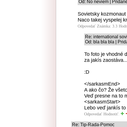
Od: No neviem | Pridané
Sovietsky kozmonaut fo
Naco takej vyspelej kr
Odpovedať
Známka: 3.3
Hodn
Re: international sovi
Od: bla bla bla | Pri
To foto je vhodné 
za jakís zaostáva..
:D
</sarkasmEnd>
A ako čo? Že všetci
Veď presne na to m
<sarkasmStart>
Lebo veď jankís to
Odpovedať
Hodnotiť:
Re: Tip-Rada-Pomoc