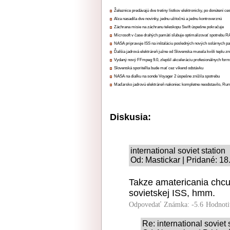
Železnice predávajú dve tretiny lístkov elektronicky, po donútení ce
Alza nasadila dve novinky, jednu užitočnú a jednu kontroverznú
Záchrana misie na záchranu teleskopu Swift úspešne pokračuje
Microsoft v čase drahých pamätí sľubuje optimalizovať spotrebu
NASA pripravuje ISS na inštaláciu posledných nových solárnych p
Ďalšia jadrová elektráreň južne od Slovenska musela kvôli teplu zn
Vydaný nový FFmpeg 9.0, zlepšil akceleráciu profesionálnych form
Slovenská sporiteľňa bude mať cez víkend odstávku
NASA na diaľku na sonde Voyager 2 úspešne znížila spotrebu
Maďarsko jadrovú elektráreň nakoniec kompletne neodstavilo, Ru
Diskusia:
international soviet station
Od: Mastickar | Pridané: 1
Takze amatericania chcu 
sovietskej ISS, hmm.
Odpovedať
Známka: -5.6
Hodnoti
Re: international soviet 