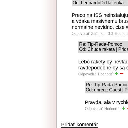
Od: LeonardoDiTlacenka_ |
Preco na ISS neinstaluju
a vdaka masivnemu brus
normalne nevidno, cize 
Odpovedať
Známka: -3.3
Hodnoti
Re: Tip-Rada-Pomoc
Od: Chuda raketa | Prid
Lebo rakety by nevlada
ravdepodobne by sa do
Odpovedať
Hodnotiť:
Re: Tip-Rada-Pomo
Od: unreg.: Guest | 
Pravda, ala v rychl
Odpovedať
Hodnotiť:
Pridať komentár