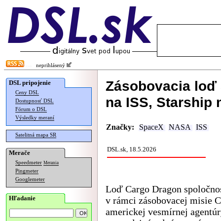
neprihlásený
Zásobovacia loď
DSL pripojenie
Ceny DSL
na ISS, Starship 
Dostupnosť DSL
Fórum o DSL
Výsledky meraní
Značky:
SpaceX
NASA
ISS
Satelitná mapa SR
DSL.sk, 18.5.2026
Merače
Speedmeter
Merania
Pingmeter
Googlemeter
Loď Cargo Dragon spoločno
Hľadanie
v rámci zásobovacej misie 
americkej vesmírnej agent