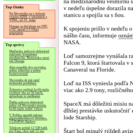
na medzinárodnú vesmírnu s
Top články
v nedeľu úspešne dorazila n
stanicu a spojila sa s ňou.
Na Slovensku sa v tichosti
vypína ADSL v lokalitách s
VDSL, už 31. mája
Orange sa doťahuje na UPC
K spojeniu prišlo v nedeľu o
a O2, spustí 2.5 Gbps
pripojenie
nášho času, informuje
oznám
NASA.
Top správy
Maďarsko jadrovú elektráreň
Loď samozrejme vynášala ra
nakoniec kompletne
neodstavilo, Rumunsko mení
tok Dunaja
Falcon 9, ktorá štartovala v
Alza nasadila dve novinky,
Canaveral na Floride.
jednu užitočnú a jednu
kontroverznú
Slovensko.sk má opäť
Loď na ISS vyniesla podľa N
technické problémy
viac ako 2.9 tony, rozličnéh
Železnice znižujú kvôli teplu
rýchlosť iba na 50 km/h,
spôsobuje to meškanie
SpaceX má dôležitú misiu na
Ďalšia jadrová elektráreň
južne od Slovenska musela
kvôli teplu znížiť výkon
dlhšej prestávke uskutočniť ď
V Poľsku spustili takmer
lode Starship.
gigawatthodinové úložisko,
z LiFePO4 článkov
Telekom pridal 12 GB balík
Štart bol minulý týždeň aviz
pre Easy, chce zaň 12 eur