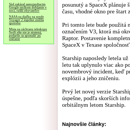
posunutý a SpaceX plánuje št
Súd zakázal samojazdiacim
Google taxíkom dobíjanie v
času, vhodné okno pre štart 
noci, rušili obyvateľov
NASA na diaľku na sonde
Voyager 2 úspešne znížila
spotrebu
Pri tomto lete bude použitá n
Misia na záchranu teleskopu
označením V3, ktorá má okr
Swift ešte nie je stratená,
podarilo sa spomaliť jej
Raptor. Postavenie kompletne
otáčanie
SpaceX v Texase spoločnosť 
Starship naposledy letela už
letu tak uplynulo viac ako po
novembrový incident, keď pri
explózii a jeho zničeniu.
Prvý let novej verzie Starsh
úspešne, podľa skorších inf
orbitálnym letom Starship.
Najnovšie články: