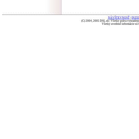
NÁVŠTEVNOSŤ
|
INZE
(C) 2004, 2005 DSL.sk | Všetky práva vyhradené
Všetky uvedené informácie sú b