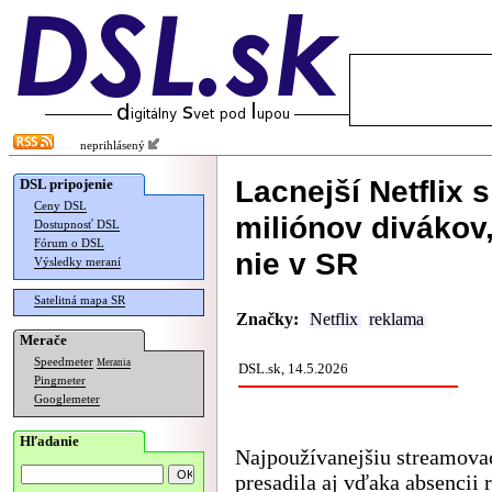
neprihlásený
Lacnejší Netflix 
DSL pripojenie
Ceny DSL
miliónov divákov
Dostupnosť DSL
Fórum o DSL
nie v SR
Výsledky meraní
Satelitná mapa SR
Značky:
Netflix
reklama
Merače
Speedmeter
Merania
DSL.sk, 14.5.2026
Pingmeter
Googlemeter
Hľadanie
Najpoužívanejšiu streamovaci
presadila aj vďaka absencii 