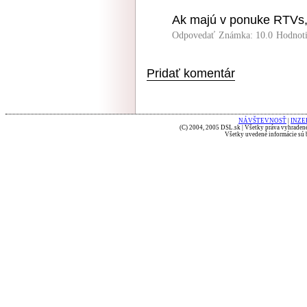
Ak majú v ponuke RTVs, 
Odpovedať
Známka: 10.0
Hodnot
Pridať komentár
NÁVŠTEVNOSŤ
|
INZE
(C) 2004, 2005 DSL.sk | Všetky práva vyhradené
Všetky uvedené informácie sú b