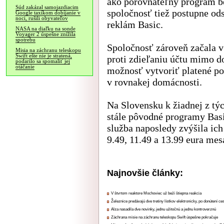
ako porovnateľný program b
Súd zakázal samojazdiacim
spoločnosť tiež postupne od
Google taxíkom dobíjanie v
noci, rušili obyvateľov
reklám Basic.
NASA na diaľku na sonde
Voyager 2 úspešne znížila
spotrebu
Spoločnosť zároveň začala v
Misia na záchranu teleskopu
Swift ešte nie je stratená,
proti zdieľaniu účtu mimo d
podarilo sa spomaliť jej
otáčanie
možnosť vytvoriť platené po
v rovnakej domácnosti.
Na Slovensku k žiadnej z týc
stále pôvodné programy Bas
služba naposledy zvýšila ich
9.49, 11.49 a 13.99 eura mesa
Najnovšie články:
V štvrtom reaktore Mochoviec už beží štiepna reakcia
Železnice predávajú dve tretiny lístkov elektronicky, po donútení ce
Alza nasadila dve novinky, jednu užitočnú a jednu kontroverznú
Záchrana misie na záchranu teleskopu Swift úspešne pokračuje