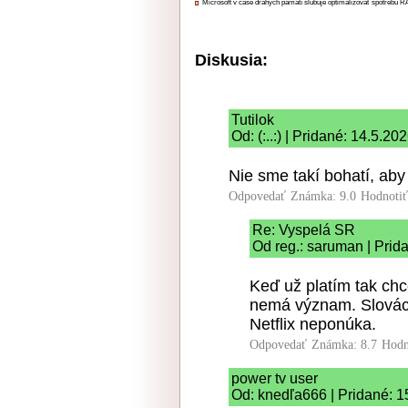
Microsoft v čase drahých pamätí sľubuje optimalizovať spotrebu
Diskusia:
Tutilok
Od: (:..:) | Pridané: 14.5.20
Nie sme takí bohatí, aby 
Odpovedať
Známka: 9.0
Hodnoti
Re: Vyspelá SR
Od reg.: saruman | Prid
Keď už platím tak chc
nemá význam. Slováci
Netflix neponúka.
Odpovedať
Známka: 8.7
Hodn
power tv user
Od: knedľa666 | Pridané: 1