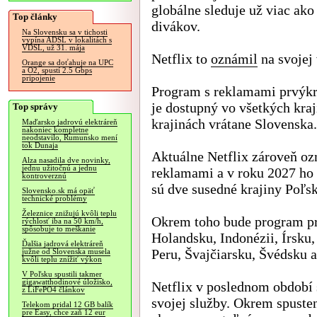
globálne sleduje už viac ak
Top články
divákov.
Na Slovensku sa v tichosti
vypína ADSL v lokalitách s
VDSL, už 31. mája
Netflix to
oznámil
na svojej 
Orange sa doťahuje na UPC
a O2, spustí 2.5 Gbps
pripojenie
Program s reklamami prvýkrá
je dostupný vo všetkých kraj
Top správy
krajinách vrátane Slovenska.
Maďarsko jadrovú elektráreň
nakoniec kompletne
neodstavilo, Rumunsko mení
tok Dunaja
Aktuálne Netflix zároveň oz
Alza nasadila dve novinky,
jednu užitočnú a jednu
reklamami a v roku 2027 ho 
kontroverznú
sú dve susedné krajiny Poľsk
Slovensko.sk má opäť
technické problémy
Železnice znižujú kvôli teplu
Okrem toho bude program pri
rýchlosť iba na 50 km/h,
spôsobuje to meškanie
Holandsku, Indonézii, Írsku
Ďalšia jadrová elektráreň
Peru, Švajčiarsku, Švédsku a
južne od Slovenska musela
kvôli teplu znížiť výkon
V Poľsku spustili takmer
gigawatthodinové úložisko,
Netflix v poslednom období
z LiFePO4 článkov
svojej služby. Okrem spusten
Telekom pridal 12 GB balík
pre Easy, chce zaň 12 eur