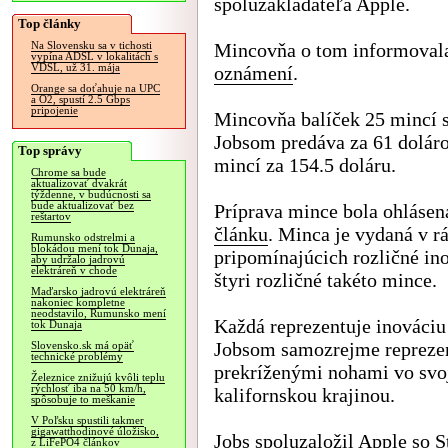
spoluzakladateľa Apple.
Top články
Mincovňa o tom informoval
Na Slovensku sa v tichosti
vypína ADSL v lokalitách s
VDSL, už 31. mája
oznámení
.
Orange sa doťahuje na UPC
a O2, spustí 2.5 Gbps
pripojenie
Mincovňa balíček 25 mincí 
Jobsom predáva za 61 dolár
Top správy
mincí za 154.5 doláru.
Chrome sa bude
aktualizovať dvakrát
týždenne, v budúcnosti sa
bude aktualizovať bez
Príprava mince bola ohlásen
reštartov
článku
. Minca je vydaná v r
Rumunsko odstrelmi a
blokádou mení tok Dunaja,
pripomínajúcich rozličné ino
aby udržalo jadrovú
elektráreň v chode
štyri rozličné takéto mince.
Maďarsko jadrovú elektráreň
nakoniec kompletne
neodstavilo, Rumunsko mení
Každá reprezentuje inováciu
tok Dunaja
Jobsom samozrejme reprezent
Slovensko.sk má opäť
technické problémy
prekríženými nohami vo svo
Železnice znižujú kvôli teplu
rýchlosť iba na 50 km/h,
kalifornskou krajinou.
spôsobuje to meškanie
V Poľsku spustili takmer
gigawatthodinové úložisko,
Jobs spoluzaložil Apple so
z LiFePO4 článkov