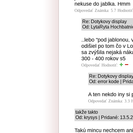
nekuse do jablka. Hmm
Odpovedať
Známka: 5.7
Hodnoti
Re: Dotykovy display
Od: LytaRyta Hochbatnic
..lebo "pod jablonou,
odišiel po tom čo v L
sa zvýšila nejaká náka
300 - 400 rokov s5
Odpovedať
Hodnotiť:
Re: Dotykovy displa
Od: error kode | Pri
A ten nekdo iny si
Odpovedať
Známka: 3.3
takže takto
Od: krysys | Pridané: 13.5.
Takú mincu nechcem ani 