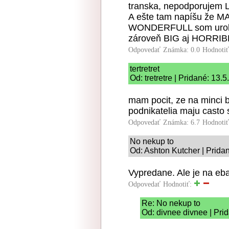
transka, nepodporujem
A ešte tam napíšu ž
WONDERFULL som urobil,
zároveň BIG aj HORRIB
Odpovedať
Známka: 0.0
Hodnoti
tertretret
Od: tretretre | Pridané: 13.
mam pocit, ze na minci 
podnikatelia maju casto
Odpovedať
Známka: 6.7
Hodnoti
No nekup to
Od: Ashton Kutcher | Prida
Vypredane. Ale je na eb
Odpovedať
Hodnotiť:
Re: No nekup to
Od: divnee divnee | Pri