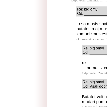
Odpovedať
Známka: 1.4
Re: big omyl
Od: ____________
to sa musis spyt
butatoti a aj mus
komunizmus est
Odpovedať
Známka: 3
Re: big omyl
Od: ________ 
re
... nemali z c
Odpovedať
Známk
Re: big omyl
Od: Vsak dobr
Butatot voli
madari pomoc