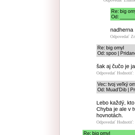
Odpovedať
Známk
Re: big om
Od: ______
nadherna
Odpovedať
Zn
Re: big omyl
Od: spoo | Pridan
šak aj čučo je j
Odpovedať
Hodnotiť:
Vec: tvoj veľký o
Od: Muad'Dib | P
Lebo každý, kto
Chyba je ale v t
hovnotách.
Odpovedať
Hodnotiť:
Re: big omyl