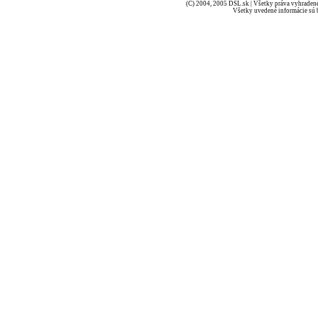
(C) 2004, 2005 DSL.sk | Všetky práva vyhradené
Všetky uvedené informácie sú b