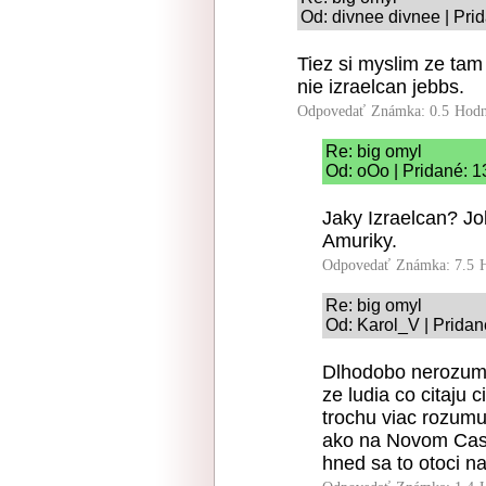
Od: divnee divnee | Pri
Tiez si myslim ze tam
nie izraelcan jebbs.
Odpovedať
Známka: 0.5
Hodn
Re: big omyl
Od: oOo | Pridané: 1
Jaky Izraelcan? Jo
Amuriky.
Odpovedať
Známka: 7.5
Re: big omyl
Od: Karol_V | Pridan
Dlhodobo nerozumi
ze ludia co citaju 
trochu viac rozumu.
ako na Novom Case
hned sa to otoci na