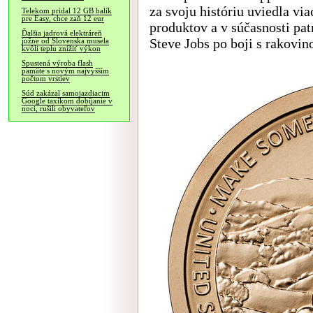
za svoju históriu uviedla v
Telekom pridal 12 GB balík
pre Easy, chce zaň 12 eur
produktov a v súčasnosti pat
Ďalšia jadrová elektráreň
Steve Jobs po boji s rakovin
južne od Slovenska musela
kvôli teplu znížiť výkon
Spustená výroba flash
pamäte s novým najvyšším
počtom vrstiev
Súd zakázal samojazdiacim
Google taxíkom dobíjanie v
noci, rušili obyvateľov