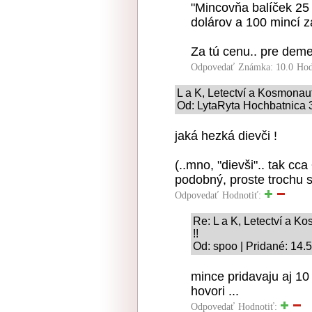
"Mincovňa balíček 25
dolárov a 100 mincí z
Za tú cenu.. pre deme
Odpovedať
Známka: 10.0
Hod
L a K, Letectví a Kosmonauti
Od: LytaRyta Hochbatnica 3
jaká hezká dievči !
(..mno, "dievši".. tak cca
podobný, proste trochu si
Odpovedať
Hodnotiť:
Re: L a K, Letectví a Ko
!!
Od: spoo | Pridané: 14.
mince pridavaju aj 10 
hovori ...
Odpovedať
Hodnotiť: