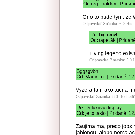
Od reg.: holden | Prida
Ono to bude tym, ze W
Odpovedať
Známka: 6.0
Hodn
Re: big omyl
Od: tapeťák | Pridan
Living legend exist
Odpovedať
Známka: 5.0
Sggzgvbh
Od: Martinccc | Pridané: 1
Vyzera tam ako tucna m
Odpovedať
Známka: 8.0
Hodnoti
Re: Dotykovy display
Od: je to takto | Pridané: 1
Zaujima ma, preco jobs 
jablonou, alebo nema as