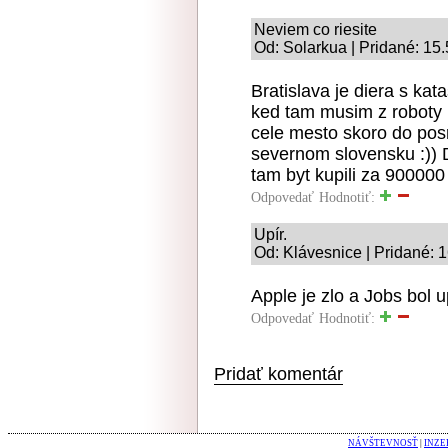
Neviem co riesite
Od: Solarkua | Pridané: 15
Bratislava je diera s k
ked tam musim z roboty 
cele mesto skoro do pos
severnom slovensku :)) 
tam byt kupili za 900000
Odpovedať
Hodnotiť:
Upír.
Od: Klávesnice | Pridané: 
Apple je zlo a Jobs bol up
Odpovedať
Hodnotiť:
Pridať komentár
NÁVŠTEVNOSŤ
|
INZE