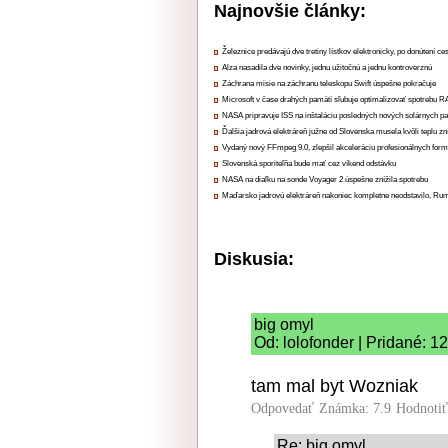
Najnovšie články:
Železnice predávajú dve tretiny lístkov elektronicky, po donútení ce
Alza nasadila dve novinky, jednu užitočnú a jednu kontroverznú
Záchrana misie na záchranu teleskopu Swift úspešne pokračuje
Microsoft v čase drahých pamätí sľubuje optimalizovať spotrebu
NASA pripravuje ISS na inštaláciu posledných nových solárnych p
Ďalšia jadrová elektráreň južne od Slovenska musela kvôli teplu zn
Vydaný nový FFmpeg 9.0, zlepšil akceleráciu profesionálnych form
Slovenská sporiteľňa bude mať cez víkend odstávku
NASA na diaľku na sonde Voyager 2 úspešne znížila spotrebu
Maďarsko jadrovú elektráreň nakoniec kompletne neodstavilo, Ru
Diskusia:
big omyl
Od: lolofonder | Pridané: 1
tam mal byt Wozniak
Odpovedať
Známka: 7.9
Hodnoti
Re: big omyl