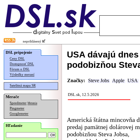
neprihlásený
USA dávajú dnes 
DSL pripojenie
Ceny DSL
podobizňou Stev
Dostupnosť DSL
Fórum o DSL
Výsledky meraní
Značky:
Steve Jobs
Apple
USA
Satelitná mapa SR
DSL.sk, 12.5.2026
Merače
Speedmeter
Merania
Pingmeter
Googlemeter
Americká štátna mincovňa d
Hľadanie
predaj pamätnej dolárovej m
podobizňou Steva Jobsa,