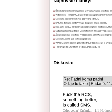
Najnovšie články:
Ďalšia jadrová elektráreň južne od Slovenska musela kvôli teplu zn
Vydaný nový FFmpeg 9.0, zlepšil akceleráciu profesionálnych form
Slovenská sporiteľňa bude mať cez víkend odstávku
NASA na diaľku na sonde Voyager 2 úspešne znížila spotrebu
Maďarsko jadrovú elektráreň nakoniec kompletne neodstavilo, Ru
Súd zakázal samojazdiacim Google taxíkom dobíjanie v noci, rušili
Železnice znižujú kvôli teplu rýchlosť iba na 50 km/h, spôsobuje t
Slovensko.sk má opäť technické problémy
V Poľsku spustili takmer gigawatthodinové úložisko, z LiFePO4 čl
Telekom pridal 12 GB balík pre Easy, chce zaň 12 eur
Diskusia:
Re: Padni komu padni
Od: je to takto | Pridané: 1
Fuck the RCS,
something better,
is called SMS.
Odpovedať
Známka: -1.1
Hodnoti