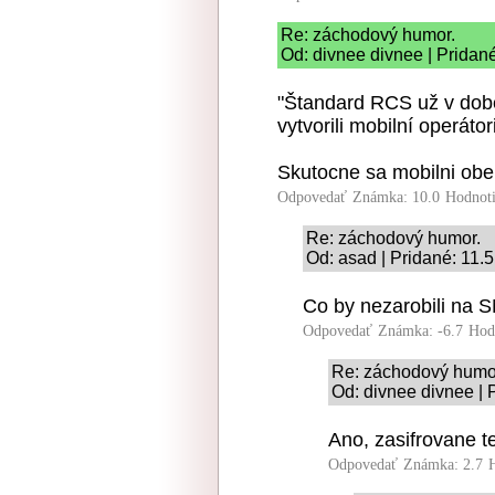
Re: záchodový humor.
Od: divnee divnee | Pridan
"Štandard RCS už v dob
vytvorili mobilní operá
Skutocne sa mobilni obe
Odpovedať
Známka: 10.0
Hodnot
Re: záchodový humor.
Od: asad | Pridané: 11.
Co by nezarobili na S
Odpovedať
Známka: -6.7
Hod
Re: záchodový humo
Od: divnee divnee | 
Ano, zasifrovane te
Odpovedať
Známka: 2.7