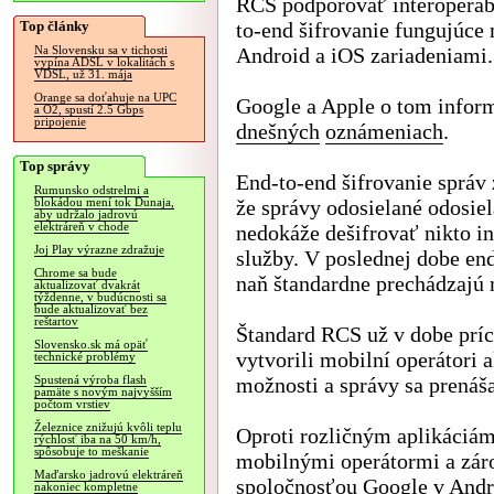
RCS podporovať interoperab
Top články
to-end šifrovanie fungujúce
Android a iOS zariadeniami.
Na Slovensku sa v tichosti
vypína ADSL v lokalitách s
VDSL, už 31. mája
Orange sa doťahuje na UPC
Google a Apple o tom infor
a O2, spustí 2.5 Gbps
pripojenie
dnešných
oznámeniach
.
Top správy
End-to-end šifrovanie správ
Rumunsko odstrelmi a
že správy odosielané odosie
blokádou mení tok Dunaja,
aby udržalo jadrovú
elektráreň v chode
nedokáže dešifrovať nikto i
Joj Play výrazne zdražuje
služby. V poslednej dobe en
Chrome sa bude
naň štandardne prechádzajú
aktualizovať dvakrát
týždenne, v budúcnosti sa
bude aktualizovať bez
reštartov
Štandard RCS už v dobe prí
Slovensko.sk má opäť
vytvorili mobilní operátori
technické problémy
možnosti a správy sa prenáš
Spustená výroba flash
pamäte s novým najvyšším
počtom vrstiev
Železnice znižujú kvôli teplu
Oproti rozličným aplikáciá
rýchlosť iba na 50 km/h,
spôsobuje to meškanie
mobilnými operátormi a zár
Maďarsko jadrovú elektráreň
spoločnosťou Google v Andr
nakoniec kompletne