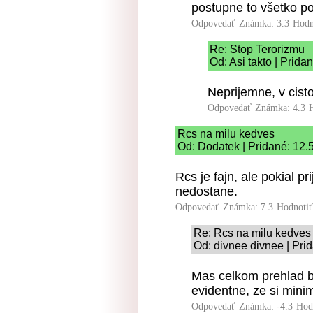
postupne to všetko p
Odpovedať
Známka: 3.3
Hodn
Re: Stop Terorizmu
Od: Asi takto | Prida
Neprijemne, v cist
Odpovedať
Známka: 4.3
Rcs na milu kedves
Od: Dodatek | Pridané: 12.
Rcs je fajn, ale pokial p
nedostane.
Odpovedať
Známka: 7.3
Hodnoti
Re: Rcs na milu kedves
Od: divnee divnee | Pri
Mas celkom prehlad b
evidentne, ze si minim
Odpovedať
Známka: -4.3
Hod