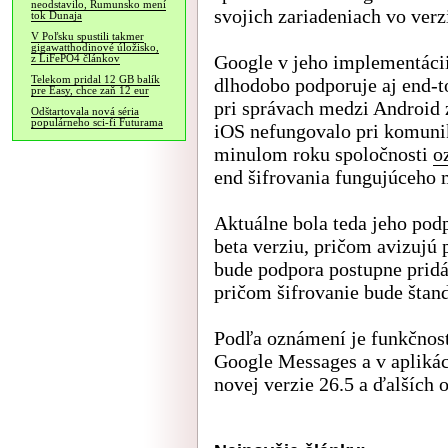
neodstavilo, Rumunsko mení
svojich zariadeniach vo verz
tok Dunaja
V Poľsku spustili takmer
gigawatthodinové úložisko,
Google v jeho implementáci
z LiFePO4 článkov
Telekom pridal 12 GB balík
dlhodobo podporuje aj end-to
pre Easy, chce zaň 12 eur
pri správach medzi Android 
Odštartovala nová séria
populárneho sci-fi Futurama
iOS nefungovalo pri komunik
minulom roku spoločnosti
o
end šifrovania fungujúceho
Aktuálne bola teda jeho podp
beta verziu, pričom avizujú
bude podpora postupne pridá
pričom šifrovanie bude štan
Podľa oznámení je funkčnosť
Google Messages a v aplikác
novej verzie 26.5 a ďalších