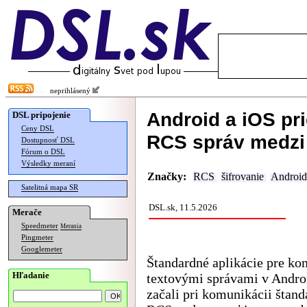
neprihlásený
Android a iOS pri
DSL pripojenie
Ceny DSL
RCS správ medzi
Dostupnosť DSL
Fórum o DSL
Výsledky meraní
Značky:
RCS
šifrovanie
Android
Satelitná mapa SR
DSL.sk, 11.5.2026
Merače
Speedmeter
Merania
Pingmeter
Googlemeter
Štandardné aplikácie pre ko
Hľadanie
textovými správami v Andro
začali pri komunikácii štan