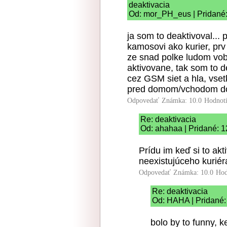
deaktivacia
Od: mor_PH_eus | Pridané:
ja som to deaktivoval..
kamosovi ako kurier, prv
ze snad polke ludom vobe
aktivovane, tak som to d
cez GSM siet a hla, vset
pred domom/vchodom do 
Odpovedať
Známka: 10.0
Hodnot
Re: deaktivacia
Od: ahahaa | Pridané: 1
Prídu im keď si to ak
neexistujúceho kuriér
Odpovedať
Známka: 10.0
Hod
Re: deaktivacia
Od: HAHA | Pridané:
bolo by to funny, k