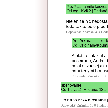
Re: Rcs na milu kedves
Od reg.: Kvík? | Pridané
Nielen že nič nedostan
teda tak to bolo pred 
Odpovedať
Známka: 4.3
Hodn
Re: Rcs na milu ked
Od: OriginalnyKouma
A plati to tak zial
postarane, Androi
nejakej vacsej aktu
nanutenymi bonus
Odpovedať
Známka: 10.0
spehovanie
Od: hulvat2 | Pridané: 12.5
Co na to NSA a ostatne
Odpovedať
Známka: 10.0
Hodnot