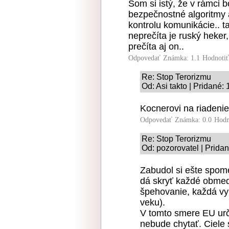
Som si istý, že v rámci 
bezpečnostné algoritmy a
kontrolu komunikácie.. t
neprečíta je ruský heker, 
prečíta aj on..
Odpovedať
Známka: 1.1
Hodnoti
Re: Stop Terorizmu
Od: Asi takto | Pridané:
Kocnerovi na riadenie 
Odpovedať
Známka: 0.0
Hodn
Re: Stop Terorizmu
Od: pozorovatel | Prida
Zabudol si ešte spom
dá skryť každé obmed
špehovanie, každá vynú
veku).
V tomto smere EU urč
nebude chytať. Ciele 