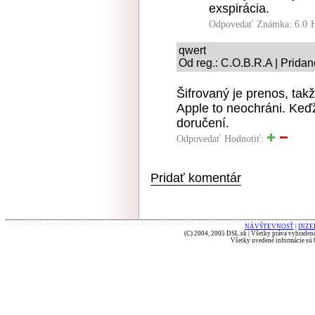
exspirácia.
Odpovedať
Známka: 6.0
qwert
Od reg.: C.O.B.R.A | Pridan
Šifrovaný je prenos, tak
Apple to neochráni. Keďž
doručení.
Odpovedať
Hodnotiť:
Pridať komentár
NÁVŠTEVNOSŤ
|
INZE
(C) 2004, 2005 DSL.sk | Všetky práva vyhradené
Všetky uvedené informácie sú b