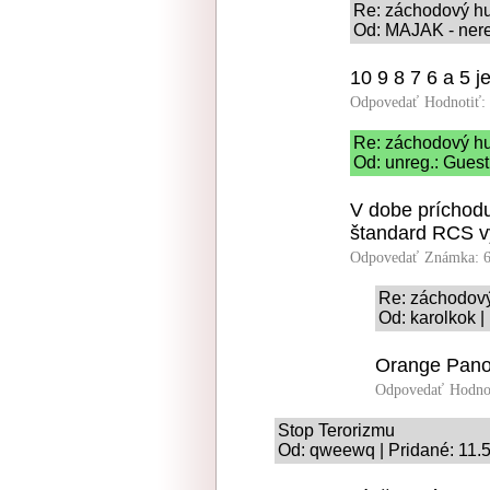
Re: záchodový h
Od: MAJAK - nereg
10 9 8 7 6 a 5 je
Odpovedať
Hodnotiť:
Re: záchodový h
Od: unreg.: Guest
V dobe príchod
štandard RCS vy
Odpovedať
Známka: 6
Re: záchodov
Od: karolkok |
Orange Pano
Odpovedať
Hodno
Stop Terorizmu
Od: qweewq | Pridané: 11.