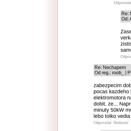
Odpoveda
Re:
Od: 
Zase
verk
zist
sam
Odpov
Re: Nechapem
Od reg.: roob_ | 
zabezpecim dobit
pocas kazdeho k
elektromotora n
dobit, ze... Nap
minuty 50kW mot
lebo tolko vedia
Odpovedať
Hodnotiť: