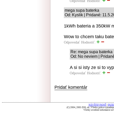
Odpovedať
Hodnotiť:
mega supa baterka
Od: Kyslik | Pridané: 11.5.
1kWh bateria a 350kW 
Wow to chcem taku bate
Odpovedať
Hodnotiť:
Re: mega supa baterka
Od: No neviem | Pridané
A si si isty ze si to v
Odpovedať
Hodnotiť:
Pridať komentár
NÁVŠTEVNOSŤ
|
INZE
(C) 2004, 2005 DSL.sk | Všetky práva vyhradené
Všetky uvedené informácie sú b