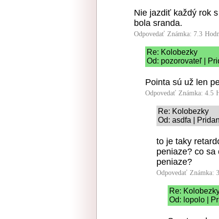
Nie jazdiť každý rok 
bola sranda.
Odpovedať
Známka: 7.3
Hodn
Re: Kolobezky
Od: pozorovateľ | Pr
Pointa sú už len p
Odpovedať
Známka: 4.5
Re: Kolobezky
Od: asdfa | Prida
to je taky reta
peniaze? co sa 
peniaze?
Odpovedať
Známka: 3
Re: Kolobezk
Od: lopolo | P