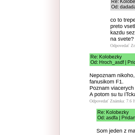
Re: Kolob
Od: dadada
co to trep
preto vse
kazdu sez
na svete?
Odpovedať
Zn
Re: Kolobezky
Od: Hroch_asdf | Pri
Nepoznam nikoho, k
fanusikom F1.
Poznam viacerych s
A potom su tu ITcka
Odpovedať
Známka: 7.6
Re: Kolobezky
Od: asdfa | Prida
Som jeden z mal