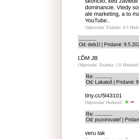
skončilo, keď zaviedli 
dominancie. Vtedy som
ale marketing, a to m
YouTube..
Odpovedať
Známka: 4.3
Hodn
..............
Od: deb1l | Pridané: 9.5.20
ĽĎM JB
Odpovedať
Známka: 2.0
Hodnoti
Re: ..............
Od: Lakatoš | Pridané: 
tiny.cc/5l43101
Odpovedať
Hodnotiť:
Re: ..............
Od: pozorovateľ | Prida
veru tak