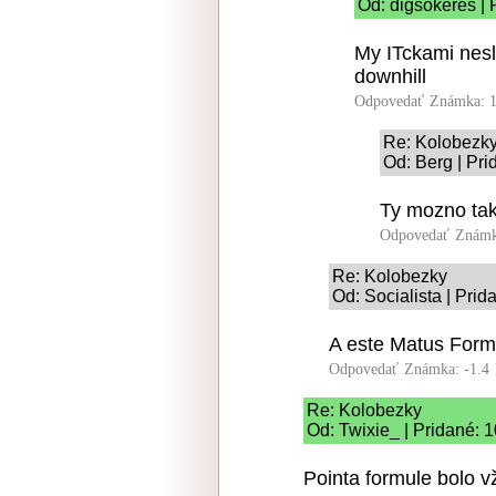
Od: digsokeres | 
My ITckami nes
downhill
Odpovedať
Známka: 1
Re: Kolobezk
Od: Berg | Pri
Ty mozno tak
Odpovedať
Známk
Re: Kolobezky
Od: Socialista | Prid
A este Matus Form
Odpovedať
Známka: -1.4
Re: Kolobezky
Od: Twixie_ | Pridané: 
Pointa formule bolo v