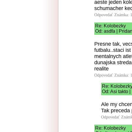
aeste jeden kole
schumacher kedy
Odpovedať
Známka: 1
Re: Kolobezky
Od: asdfa | Prida
Presne tak, vecs
futbalu..staci i
mentalnych atle
dunajska streda,
realite
Odpovedať
Známka: 1
Re: Kolobezk
Od: Asi takto 
Ale my chceme
Tak preceda 
Odpovedať
Známk
Re: Kolobezky