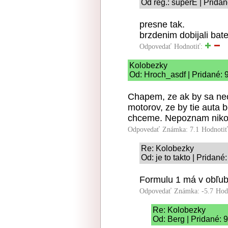
Od reg.: superE | Prida
presne tak.
brzdenim dobijali bate
Odpovedať
Hodnotiť:
Kolobezky
Od: Hroch_asdf | Pridané: 
Chapem, ze ak by sa neo
motorov, ze by tie auta bo
chceme. Nepoznam nikoh
Odpovedať
Známka: 7.1
Hodnoti
Re: Kolobezky
Od: je to takto | Pridané
Formulu 1 má v obľub
Odpovedať
Známka: -5.7
Hod
Re: Kolobezky
Od: Berg | Pridané: 