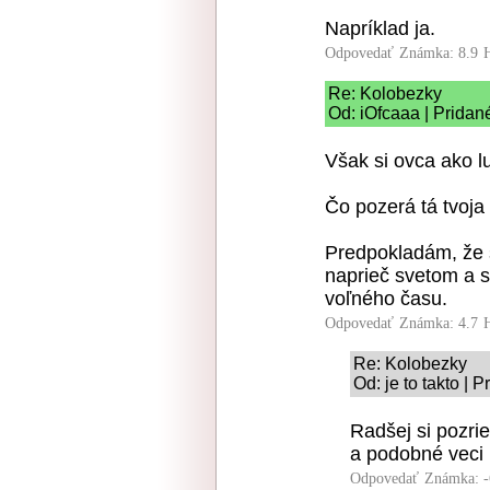
Napríklad ja.
Odpovedať
Známka: 8.9
Re: Kolobezky
Od: iOfcaaa | Pridan
Však si ovca ako l
Čo pozerá tá tvoja
Predpokladám, že s
naprieč svetom a s
voľného času.
Odpovedať
Známka: 4.7
Re: Kolobezky
Od: je to takto | 
Radšej si pozrie
a podobné veci
Odpovedať
Známka: -