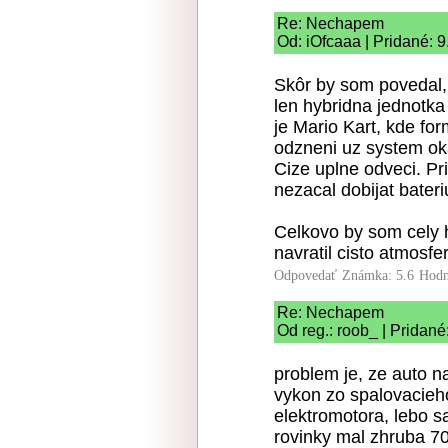
Re: Nechapem
Od: iOfcaaa | Pridané: 
Skôr by som povedal, 
len hybridna jednotka
je Mario Kart, kde for
odzneni uz system oka
Cize uplne odveci. Pr
nezacal dobijat bateriu
Celkovo by som cely h
navratil cisto atmosfe
Odpovedať
Známka: 5.6
Hodn
Re: Nechapem
Od reg.: roob_ | Pridané
problem je, ze auto na
vykon zo spalovacieh
elektromotora, lebo sa
rovinky mal zhruba 7