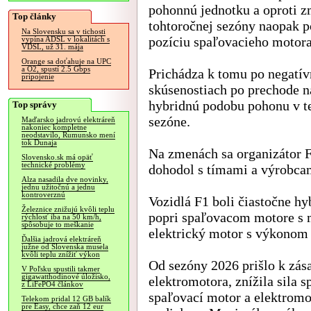
pohonnú jednotku a oproti 
Top články
tohtoročnej sezóny naopak p
Na Slovensku sa v tichosti
pozíciu spaľovacieho motora
vypína ADSL v lokalitách s
VDSL, už 31. mája
Orange sa doťahuje na UPC
a O2, spustí 2.5 Gbps
Prichádza k tomu po negatí
pripojenie
skúsenostiach po prechode n
hybridnú podobu pohonu v te
Top správy
sezóne.
Maďarsko jadrovú elektráreň
nakoniec kompletne
neodstavilo, Rumunsko mení
tok Dunaja
Na zmenách sa organizátor 
Slovensko.sk má opäť
technické problémy
dohodol s tímami a výrobca
Alza nasadila dve novinky,
jednu užitočnú a jednu
kontroverznú
Vozidlá F1 boli čiastočne hy
Železnice znižujú kvôli teplu
popri spaľovacom motore 
rýchlosť iba na 50 km/h,
spôsobuje to meškanie
elektrický motor s výkonom
Ďalšia jadrová elektráreň
južne od Slovenska musela
kvôli teplu znížiť výkon
Od sezóny 2026 prišlo k zása
V Poľsku spustili takmer
gigawatthodinové úložisko,
elektromotora, znížila sila 
z LiFePO4 článkov
spaľovací motor a elektromo
Telekom pridal 12 GB balík
pre Easy, chce zaň 12 eur