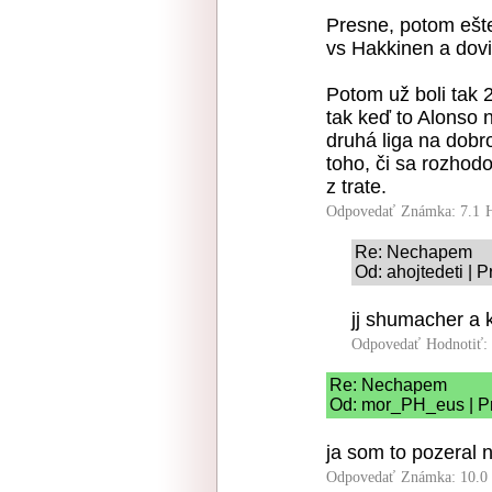
Presne, potom ešt
vs Hakkinen a dovi
Potom už boli tak 
tak keď to Alonso n
druhá liga na dobr
toho, či sa rozhodo
z trate.
Odpovedať
Známka: 7.1
Re: Nechapem
Od: ahojtedeti | 
jj shumacher a k
Odpovedať
Hodnotiť:
Re: Nechapem
Od: mor_PH_eus | Pr
ja som to pozeral 
Odpovedať
Známka: 10.0