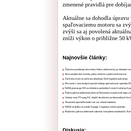
zmenené pravidlá pre dobíjan
Aktuálne sa dohodla úpravu
spaľovaciemu motoru sa zvý
zvýši sa aj povolená aktuáln
zníži výkon o približne 50 k
Najnovšie články:
Železnice predávajú dve tretiny lístkov elektronicky, po donútení ce
Alza nasadila dve novinky, jednu užitočnú a jednu kontroverznú
Záchrana misie na záchranu teleskopu Swift úspešne pokračuje
Microsoft v čase drahých pamätí sľubuje optimalizovať spotrebu
NASA pripravuje ISS na inštaláciu posledných nových solárnych p
Ďalšia jadrová elektráreň južne od Slovenska musela kvôli teplu zn
Vydaný nový FFmpeg 9.0, zlepšil akceleráciu profesionálnych form
Slovenská sporiteľňa bude mať cez víkend odstávku
NASA na diaľku na sonde Voyager 2 úspešne znížila spotrebu
Maďarsko jadrovú elektráreň nakoniec kompletne neodstavilo, Ru
Diskusia: