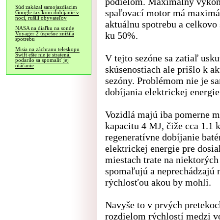
podielom. Maximálny výkon 
Súd zakázal samojazdiacim
spaľovací motor má maximál
Google taxíkom dobíjanie v
noci, rušili obyvateľov
aktuálnu spotrebu a celkovo
NASA na diaľku na sonde
ku 50%.
Voyager 2 úspešne znížila
spotrebu
Misia na záchranu teleskopu
Swift ešte nie je stratená,
V tejto sezóne sa zatiaľ usku
podarilo sa spomaliť jej
otáčanie
skúsenostiach ale prišlo k 
sezóny. Problémom nie je sa
dobíjania elektrickej energie
Vozidlá majú iba pomerne ma
kapacitu 4 MJ, čiže cca 1.1
regeneratívne dobíjanie baté
elektrickej energie pre dos
miestach trate na niektorýc
spomaľujú a neprechádzajú n
rýchlosťou akou by mohli.
Navyše to v prvých preteko
rozdielom rýchlostí medzi vo