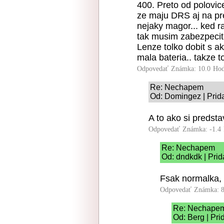
400. Preto od polovic
ze maju DRS aj na pre
nejaky magor... ked 
tak musim zabezpecit
Lenze tolko dobit s a
mala bateria.. takze 
Odpovedať
Známka: 10.0
Hod
Re: Nechapem
Od: Domingez | Prid
A to ako si predst
Odpovedať
Známka: -1.4
Re: Nechapem
Od: dndkdk | Prid
Fsak normalka, 
Odpovedať
Známka: 8
Re: Nechape
Od: Berg | Pri