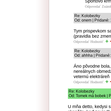
Sportovo krm
Odpovedať
Známk
Re: Kolobezky
Od: onem | Pridané: 
Tym prispevkom sa 
(pravidla bez zme
Odpovedať
Hodnotiť:
Re: Kolobezky
Od: ahhha | Pridané:
Áno pôvodne bola, 
nereálnych obmedz
veternú elektráreň 
Odpovedať
Hodnotiť:
Re: Kolobezky
Od: Tomek má bobek | P
U mňa detto, kedysi 