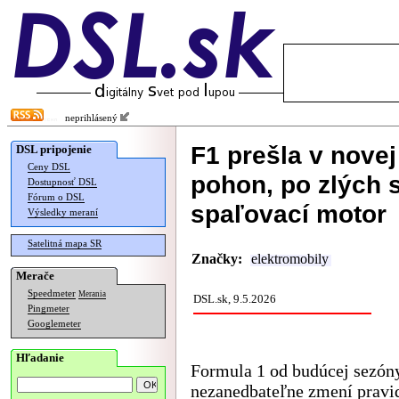
neprihlásený
F1 prešla v nove
DSL pripojenie
Ceny DSL
pohon, po zlých 
Dostupnosť DSL
Fórum o DSL
spaľovací motor
Výsledky meraní
Satelitná mapa SR
Značky:
elektromobily
Merače
Speedmeter
Merania
DSL.sk, 9.5.2026
Pingmeter
Googlemeter
Hľadanie
Formula 1 od budúcej sezón
nezanedbateľne zmení pravid