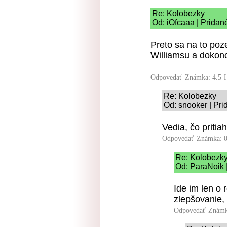
Re: Kolobezky
Od: iOfcaaa | Pridan
Preto sa na to poz
Williamsu a dokonca
Odpovedať
Známka: 4.5
Re: Kolobezky
Od: snooker | Pri
Vedia, čo pritia
Odpovedať
Známka: 0
Re: Kolobezk
Od: ParaNoik 
Ide im len o 
zlepšovanie, 
Odpovedať
Známk