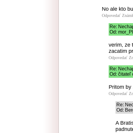
No ale kto b
Odpovedať
Známk
Re: Nech
Od: mor_PH
verim, ze
zacatim p
Odpovedať
Zn
Re: Nech
Od: čitateľ
Pritom by 
Odpovedať
Zn
Re: Ne
Od: Ber
A Brati
padnuté