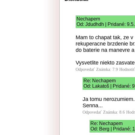
Nechapem
Od: Jdudhdh | Pridané: 9.5
Mam to chapat tak, ze v 
rekuperacne brzdenie brz
do baterie na manevre a
Vysvetlite niekto zasvat
Odpovedať
Známka: 7.9
Hodnoti
Re: Nechapem
Od: Lakatoš | Pridané: 
Ja tomu nerozumiem. 
Senna...
Odpovedať
Známka: 8.6
Hodn
Re: Nechapem
Od: Berg | Pridané: 