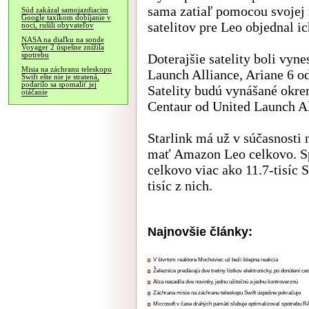
sama zatiaľ pomocou svojej 
Súd zakázal samojazdiacim
Google taxíkom dobíjanie v
satelitov pre Leo objednal i
noci, rušili obyvateľov
NASA na diaľku na sonde
Voyager 2 úspešne znížila
spotrebu
Doterajšie satelity boli vyn
Misia na záchranu teleskopu
Launch Alliance, Ariane 6 o
Swift ešte nie je stratená,
podarilo sa spomaliť jej
Satelity budú vynášané okrem
otáčanie
Centaur od United Launch Al
Starlink má už v súčasnosti 
mať Amazon Leo celkovo. Sp
celkovo viac ako 11.7-tisíc St
tisíc z nich.
Najnovšie články:
V štvrtom reaktore Mochoviec už beží štiepna reakcia
Železnice predávajú dve tretiny lístkov elektronicky, po donútení ce
Alza nasadila dve novinky, jednu užitočnú a jednu kontroverznú
Záchrana misie na záchranu teleskopu Swift úspešne pokračuje
Microsoft v čase drahých pamätí sľubuje optimalizovať spotrebu