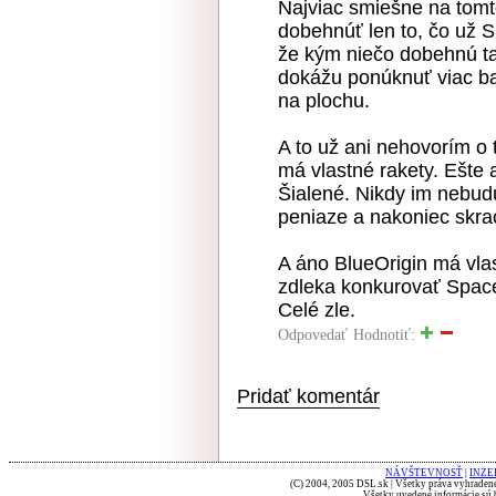
Najviac smiešne na tomto
dobehnúť len to, čo už 
že kým niečo dobehnú tak
dokážu ponúknuť viac ban
na plochu.
A to už ani nehovorím o
má vlastné rakety. Ešte 
Šialené. Nikdy im nebudú
peniaze a nakoniec skra
A áno BlueOrigin má vla
zdleka konkurovať SpaceX
Celé zle.
Odpovedať
Hodnotiť:
Pridať komentár
NÁVŠTEVNOSŤ
|
INZE
(C) 2004, 2005 DSL.sk | Všetky práva vyhradené
Všetky uvedené informácie sú b