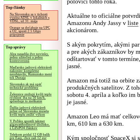
polovici tohto roka.
Top články
Aktuálne to oficiálne potvr
Na Slovensku sa v tichosti
vypína ADSL v lokalitách s
VDSL, už 31. mája
Amazonu Andy Jassy v
liste
Orange sa doťahuje na UPC
akcionárom.
a O2, spustí 2.5 Gbps
pripojenie
S akým pokrytím, akými pa
Top správy
a pre akých zákazníkov by m
Alza nasadila dve novinky,
odštartovať v tomto termíne, 
jednu užitočnú a jednu
kontroverznú
jasné.
Maďarsko jadrovú elektráreň
nakoniec kompletne
neodstavilo, Rumunsko mení
tok Dunaja
Amazon má totiž na orbite za
Slovensko.sk má opäť
produkčných satelitov. Z to
technické problémy
sobotu 4. apríla a koľko im b
Železnice znižujú kvôli teplu
rýchlosť iba na 50 km/h,
je jasné.
spôsobuje to meškanie
Ďalšia jadrová elektráreň
južne od Slovenska musela
kvôli teplu znížiť výkon
Amazon Leo má mať celkovo 
V Poľsku spustili takmer
km, 610 km a 630 km.
gigawatthodinové úložisko,
z LiFePO4 článkov
Telekom pridal 12 GB balík
Kým spoločnosť SpaceX si sa
pre Easy, chce zaň 12 eur