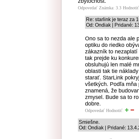
zbytocnost.
Odpovedať
Známka: 3.3
Hodnoti
Re: starlink je teraz za 
Od: Ondiak | Pridané: 1
Ono sa to nezda ale 
optiku do riedko obýv
zákazník to nezaplatí
tak prejde ku konkuren
obsluhujú len malé m
oblasti tak tie náklad
starať. StarLink pokr
všetkých. Podľa mňa 
znamená, že budovani
zmysel. Bude sa to ro
dobre.
Odpovedať
Hodnotiť:
Smiešne.
Od: Ondiak | Pridané: 13.4