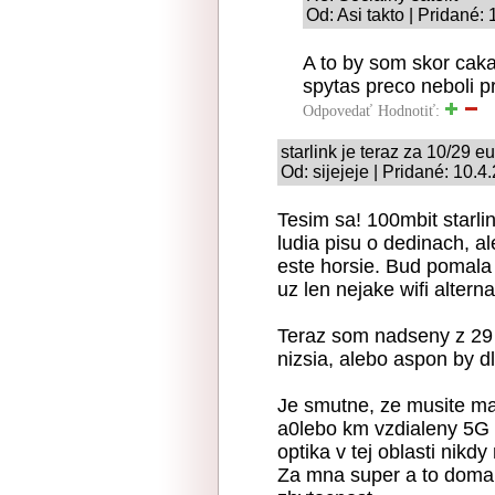
Od: Asi takto | Pridané:
A to by som skor caka
spytas preco neboli p
Odpovedať
Hodnotiť:
starlink je teraz za 10/29 eu
Od: sijejeje | Pridané: 10.
Tesim sa! 100mbit starli
ludia pisu o dedinach, 
este horsie. Bud pomala 
uz len nejake wifi alter
Teraz som nadseny z 29 
nizsia, alebo aspon by 
Je smutne, ze musite mat
a0lebo km vzdialeny 5G 
optika v tej oblasti nik
Za mna super a to doma 