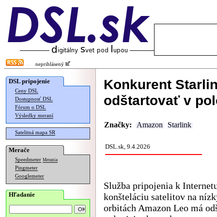
neprihlásený
Konkurent Starl
DSL pripojenie
Ceny DSL
odštartovať v pol
Dostupnosť DSL
Fórum o DSL
Výsledky meraní
Značky:
Amazon
Starlink
Satelitná mapa SR
DSL.sk, 9.4.2026
Merače
Speedmeter
Merania
Pingmeter
Googlemeter
Služba pripojenia k Internet
Hľadanie
konšteláciu satelitov na níz
orbitách Amazon Leo má odš