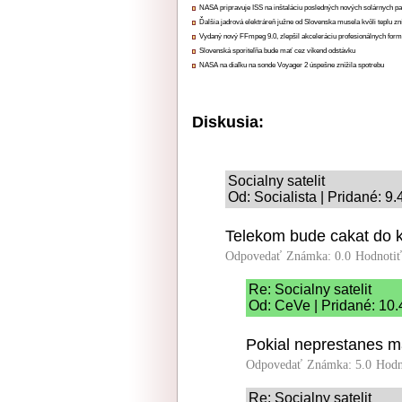
NASA pripravuje ISS na inštaláciu posledných nových solárnych p
Ďalšia jadrová elektráreň južne od Slovenska musela kvôli teplu zn
Vydaný nový FFmpeg 9.0, zlepšil akceleráciu profesionálnych form
Slovenská sporiteľňa bude mať cez víkend odstávku
NASA na diaľku na sonde Voyager 2 úspešne znížila spotrebu
Diskusia:
Socialny satelit
Od: Socialista | Pridané: 9
Telekom bude cakat do 
Odpovedať
Známka: 0.0
Hodnoti
Re: Socialny satelit
Od: CeVe | Pridané: 10.
Pokial neprestanes m
Odpovedať
Známka: 5.0
Hodn
Re: Socialny satelit