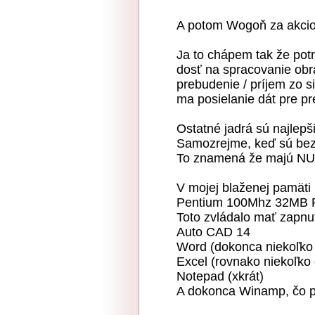
A potom Wogoň za akciov
Ja to chápem tak že potr
dosť na spracovanie obr
prebudenie / príjem zo 
ma posielanie dát pre p
Ostatné jadrá sú najlepš
Samozrejme, keď sú bez 
To znamená že majú NU
V mojej blaženej pamät
Pentium 100Mhz 32MB
Toto zvládalo mať zapnu
Auto CAD 14
Word (dokonca niekoľko
Excel (rovnako niekoľk
Notepad (xkrát)
A dokonca Winamp, čo p