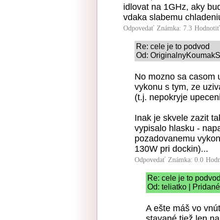
idlovat na 1GHz, aky bud
vdaka slabemu chladeniu
Odpovedať
Známka: 7.3
Hodnoti
Re: cele je to podvod
Od: OriginalnyKoumakSK
No mozno sa casom u
vykonu s tym, ze uziv
(t.j. nepokryje upece
Inak je skvele zazit 
vypisalo hlasku - nap
pozadovanemu vykonu 
130W pri dockin)...
Odpovedať
Známka: 0.0
Hodn
Re: cele je to podvo
Od: teliatko | Pridan
A ešte máš vo vnú
stavané tiež len n