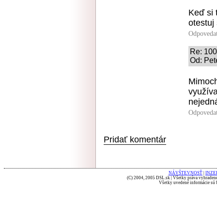
Keď si 
otestuj
Odpoveda
Re: 100
Od: Pet
Mimoch
využíva
nejedná
Odpoveda
Pridať komentár
NÁVŠTEVNOSŤ
|
INZE
(C) 2004, 2005 DSL.sk | Všetky práva vyhradené
Všetky uvedené informácie sú b