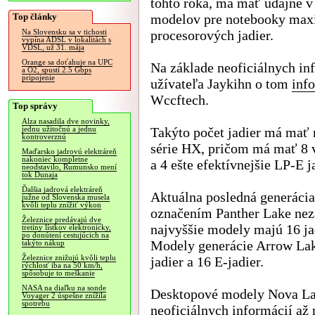
tohto roka, má mať údajne v
Top články
modelov pre notebooky max
procesorových jadier.
Na Slovensku sa v tichosti
vypína ADSL v lokalitách s
VDSL, už 31. mája
Orange sa doťahuje na UPC
Na základe neoficiálnych in
a O2, spustí 2.5 Gbps
pripojenie
užívateľa Jaykihn o tom
inf
Wccftech.
Top správy
Alza nasadila dve novinky,
Takýto počet jadier má mať
jednu užitočnú a jednu
kontroverznú
série HX, pričom má mať 8 v
Maďarsko jadrovú elektráreň
nakoniec kompletne
a 4 ešte efektívnejšie LP-E j
neodstavilo, Rumunsko mení
tok Dunaja
Ďalšia jadrová elektráreň
Aktuálna posledná generáci
južne od Slovenska musela
kvôli teplu znížiť výkon
označením Panther Lake nez
Železnice predávajú dve
najvyššie modely majú 16 jad
tretiny lístkov elektronicky,
po donútení cestujúcich na
Modely generácie Arrow Lak
takýto nákup
Železnice znižujú kvôli teplu
jadier a 16 E-jadier.
rýchlosť iba na 50 km/h,
spôsobuje to meškanie
NASA na diaľku na sonde
Desktopové modely Nova La
Voyager 2 úspešne znížila
spotrebu
neoficiálnych informácií až 