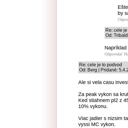
Ešte
by s
Odpov
Re: cele je
Od: Tribald
Napríklad 
Odpovedať
Ho
Re: cele je to podvod
Od: Berg | Pridané: 5.4
Ale si vela casu inve
Za peak vykon sa krut
Ked stiahnem pl2 z 4
10% vykonu.
Viac jadier s nizsim 
vyssi MC vykon.