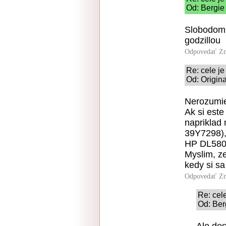
Od: Bergie 
Slobodomu
godzillou
Odpovedať
Zn
Re: cele je
Od: Origin
Nerozumie
Ak si est
napriklad
39Y7298)
HP DL580G
Myslim, z
kedy si sa
Odpovedať
Zn
Re: cel
Od: Ber