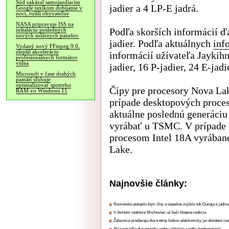
Súd zakázal samojazdiacim
jadier a 4 LP-E jadrá.
Google taxíkom dobíjanie v
noci, rušili obyvateľov
NASA pripravuje ISS na
Podľa skorších informácií ď
inštaláciu posledných
nových solárnych panelov
jadier. Podľa aktuálnych
inf
Vydaný nový FFmpeg 9.0,
zlepšil akceleráciu
informácií užívateľa Jaykihn
profesionálnych formátov
videa
jadier, 16 P-jadier, 24 E-jadi
Microsoft v čase drahých
pamätí sľubuje
optimalizovať spotrebu
Čipy pre procesory Nova La
RAM vo Windows 11
prípade desktopových proces
aktuálne poslednú generáciu
vyrábať u TSMC. V prípade 
procesom Intel 18A vyrábané
Lake.
Najnovšie články:
Rumunsko potopilo štyri člny a úspešne zvýšilo tok Dunaja k jadrov
V štvrtom reaktore Mochoviec už beží štiepna reakcia
Železnice predávajú dve tretiny lístkov elektronicky, po donútení ce
Alza nasadila dve novinky, jednu užitočnú a jednu kontroverznú