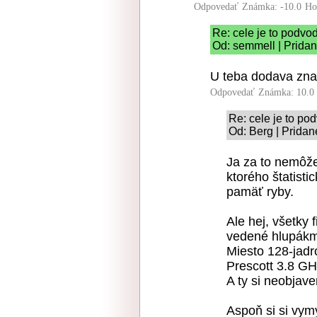
Odpovedať
Známka: -10.0
Ho
Re: cele je to podvo
Od: semmell | Pridan
U teba dodava zna
Odpovedať
Známka: 10.0
Re: cele je to po
Od: Berg | Pridan
Ja za to nemôže
ktorého štatisti
pamäť ryby.
Ale hej, všetky 
vedené hlupákm
Miesto 128-jadr
Prescott 3.8 GH
A ty si neobjave
Aspoň si si vymy