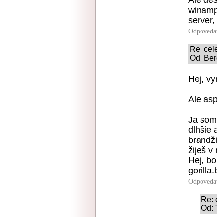
Ale des
winamp 
server,
Odpoveda
Re: cel
Od: Ber
Hej, v
Ale asp
Ja som 
dlhšie 
brandži
žiješ v 
Hej, bo
gorilla.
Odpoveda
Re: 
Od: 