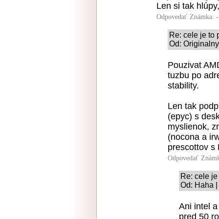
Len si tak hlúpy
Odpovedať
Známka: -
Re: cele je to
Od: Originaln
Pouzivat AMD
tuzbu po adre
stability.
Len tak podp
(epyc) s des
myslienok, zr
(nocona a ir
prescottov s
Odpovedať
Známk
Re: cele je
Od: Haha |
Ani intel 
pred 50 r