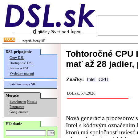
neprihlásený
Tohtoročné CPU I
DSL pripojenie
Ceny DSL
mať až 28 jadier,
Dostupnosť DSL
Fórum o DSL
Výsledky meraní
Značky:
Intel
CPU
Satelitná mapa SR
DSL.sk, 5.4.2026
Merače
Speedmeter
Merania
Pingmeter
Googlemeter
Nová generácia procesorov s
Hľadanie
Intel s kódovým označením 
ktorú má spoločnosť uviesť 