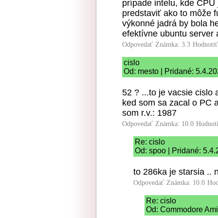
prípade intelu, kde CPU 
predstaviť ako to môže f
výkonné jadrá by bola he
efektívne ubuntu server a
Odpovedať
Známka: 3.3
Hodnoti
cislo
Od: mesto | Pridané: 5.4.2
52 ? ...to je vacsie cisl
ked som sa zacal o PC ak
som r.v.: 1987
Odpovedať
Známka: 10.0
Hodnot
Re: cislo
Od: spoo | Pridané: 5.4
to 286ka je starsia ..
Odpovedať
Známka: 10.0
Hod
Re: cislo
Od: Commodore Amiga