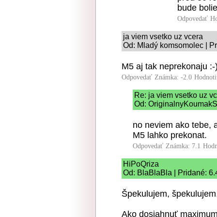
bude bolie
Odpovedať
Ho
ja viem vsetko uz vcera
Od: Mladý komsomolec | Pr
M5 aj tak neprekonaju :-
Odpovedať
Známka: -2.0
Hodnoti
Re: ja viem vsetko uz v
Od: OriginalnyKoumakSK
no neviem ako tebe, 
M5 lahko prekonat.
Odpovedať
Známka: 7.1
Hodn
HiPoQriza
Od: BlaBlaBla | Pridané: 6
Špekulujem, špekulujem,
Ako dosiahnuť maximum. 