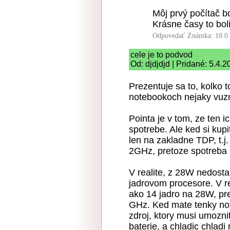
Môj prvý počítač b
Krásne časy to boli
Odpovedať
Známka: 10.0
cele je to podvod
Od: djdjdjd | Pridané: 5.4.
Prezentuje sa to, kolko 
notebookoch nejaky vu
Pointa je v tom, ze ten i
spotrebe. Ale ked si kup
len na zakladne TDP, t.j.
2GHz, pretoze spotreba
V realite, z 28W nedostan
jadrovom procesore. V r
ako 14 jadro na 28W, pr
GHz. Ked mate tenky no
zdroj, ktory musi umozn
baterie, a chladic chlad