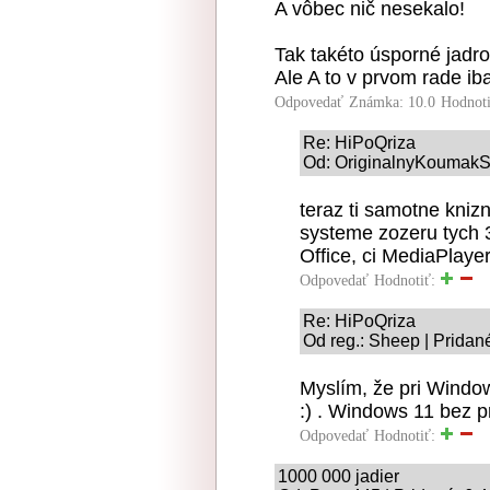
A vôbec nič nesekalo!
Tak takéto úsporné jadro
Ale A to v prvom rade i
Odpovedať
Známka: 10.0
Hodnot
Re: HiPoQriza
Od: OriginalnyKoumakSK
teraz ti samotne kniz
systeme zozeru tych 
Office, ci MediaPlayer
Odpovedať
Hodnotiť:
Re: HiPoQriza
Od reg.: Sheep | Pridan
Myslím, že pri Windo
:) . Windows 11 bez p
Odpovedať
Hodnotiť:
1000 000 jadier