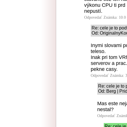
výkonu CPU ti prd
nepustí.
Odpovedať
Známka: 10.0
Re: cele je to po
Od: OriginalnyKo
Inymi slovami p
teleso.
Inak pri tom V
serverov a prac. 
pekne casy.
Odpovedať
Známka: 3
Re: cele je to
Od: Berg | Pri
Mas este neja
nestal?
Odpovedať
Známk
Re: cele je