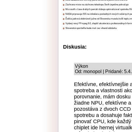
Záchrana misie na záchranu teleskopu Swift úspešne pokračuje
Microsoft v čase drahých pamätí sľubuje optimalizovať spotrebu
NASA pripravuje ISS na inštaláciu posledných nových solárnych p
Ďalšia jadrová elektráreň južne od Slovenska musela kvôli teplu zn
Vydaný nový FFmpeg 9.0, zlepšil akceleráciu profesionálnych form
Slovenská sporiteľňa bude mať cez víkend odstávku
Diskusia:
Výkon
Od: monopol | Pridané: 5.4
Efektívne, efektívnejšie 
spotreba a vlastnosti ak
porovnanie, mám dosku 
žiadne NPU, efektívne a
pozostáva z dvoch CCD c
spotrebu a dosahuje fak
pinovať CPU, kde každý
chiplet ide hernej virtu