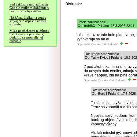
Diskusia:
Súd zakázal samojazdiacim
Google taxíkom dobíjanie v
noci, rušili obyvateľov
NASA na diaľku na sonde
Voyager 2 úspešne znížila
umele zdrazocanie
spotrebu
Od: truhlik3 | Pridané: 16.3.2026 22:11
Misia na záchranu teleskopu
Swift ešte nie je stratená,
takze zdrazovanie bolo planovane, a
podarilo sa spomaliť jej
vyhovaraju sa na ai.
otáčanie
Odpovedať
Známka: 5.0
Hodnotiť:
Re: umele zdrazocanie
Od: Tajny Kvido | Pridané: 16.3.20
Z pod akeho kamena si teraz vys
do novych data centier, minaju 
Prave naopak, idu na plne obrat
Odpovedať
Známka: -5.4
Hodnotiť:
Re: umele zdrazocanie
Od: Berg | Pridané: 17.3.2026
To sú miestni pyžamoví odbo
Teraz sa zobudili a vidia sp
Nepyžamovým odborníkom b
backlog objednávok, a bud
kapacity výroby.
Ale tak miestni pyžamoví od