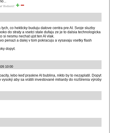
o...
ať
Hodnotiť:
tych, co hekticky buduju datove centra pre AI. Svoje sluzby
ko do straty a vsetci stale dufaju ze je to dalsia technologicka
o si nesmu nechat ujst ten AI vlak.
o penazi a dalej v tom pokracuju a vysavaju vsetky flash
oky dopyt.
026 10:00
acity, lebo keď praskne AI bublina, nikto by to nezaplatil. Dopyt
 vysoký aby sa vrátili investované miliardy do rozšírenia výroby