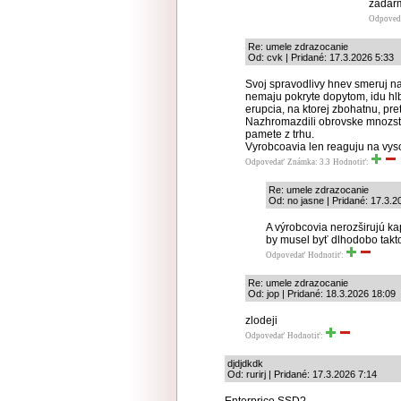
zadarm
Odpoved
Re: umele zdrazocanie
Od: cvk | Pridané: 17.3.2026 5:33
Svoj spravodlivy hnev smeruj na 
nemaju pokryte dopytom, idu hlbo
erupcia, na ktorej zbohatnu, pret
Nazhromazdili obrovske mnozstv
pamete z trhu.
Vyrobcoavia len reaguju na vys
Odpovedať
Známka: 3.3
Hodnotiť:
Re: umele zdrazocanie
Od: no jasne | Pridané: 17.3.2
A výrobcovia nerozširujú kap
by musel byť dlhodobo takto
Odpovedať
Hodnotiť:
Re: umele zdrazocanie
Od: jop | Pridané: 18.3.2026 18:09
zlodeji
Odpovedať
Hodnotiť:
djdjdkdk
Od: rurirj | Pridané: 17.3.2026 7:14