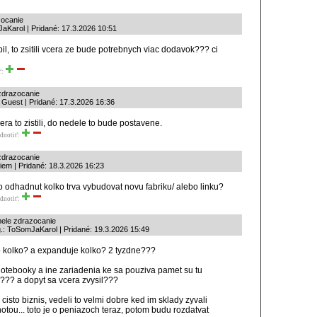
zocanie
aKarol | Pridané: 17.3.2026 10:51
il, to zsitili vcera ze bude potrebnych viac dodavok??? ci
ť:
zdrazocanie
 Guest | Pridané: 17.3.2026 16:36
ra to zistili, do nedele to bude postavene.
dnotiť:
zdrazocanie
em | Pridané: 18.3.2026 16:23
 odhadnut kolko trva vybudovat novu fabriku/ alebo linku?
dnotiť:
ele zdrazocanie
.: ToSomJaKarol | Pridané: 19.3.2026 15:49
to kolko? a expanduje kolko? 2 tyzdne???
otebooky a ine zariadenia ke sa pouziva pamet su tu
??? a dopyt sa vcera zvysil???
 cisto biznis, vedeli to velmi dobre ked im sklady zyvali
otou... toto je o peniazoch teraz, potom budu rozdatvat