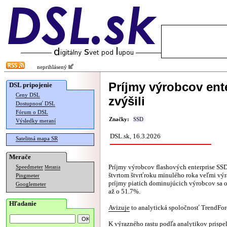
neprihlásený
Príjmy výrobcov ent
DSL pripojenie
Ceny DSL
zvýšili
Dostupnosť DSL
Fórum o DSL
Značky:
SSD
Výsledky meraní
DSL.sk, 16.3.2026
Satelitná mapa SR
Merače
Príjmy výrobcov flashových enterprise SSD
Speedmeter
Merania
štvrtom štvrťroku minulého roka veľmi výr
Pingmeter
príjmy piatich dominujúcich výrobcov sa o
Googlemeter
až o 51.7%.
Hľadanie
Avizuje
to analytická spoločnosť TrendFor
K výrazného rastu podľa analytikov prispe