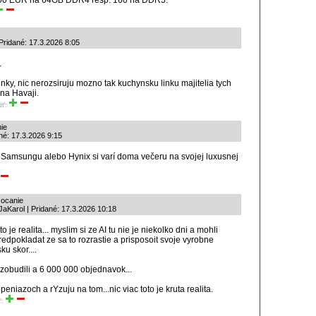
100 EUR na 64GB DDR4 resp. 160 na DDR5.
Pridané: 17.3.2026 8:05
.
inky, nic nerozsiruju mozno tak kuchynsku linku majitelia tych
 na Havaji.
iť:
ie
né: 17.3.2026 9:15
y Samsungu alebo Hynix si varí doma večeru na svojej luxusnej
zocanie
aKarol | Pridané: 17.3.2026 10:18
to je realita... myslim si ze AI tu nie je niekolko dni a mohli
edpokladat ze sa to rozrastie a prisposoit svoje vyrobne
ku skor....
 zobudili a 6 000 000 objednavok...
peniazoch a rYzuju na tom...nic viac toto je kruta realita.
ť: