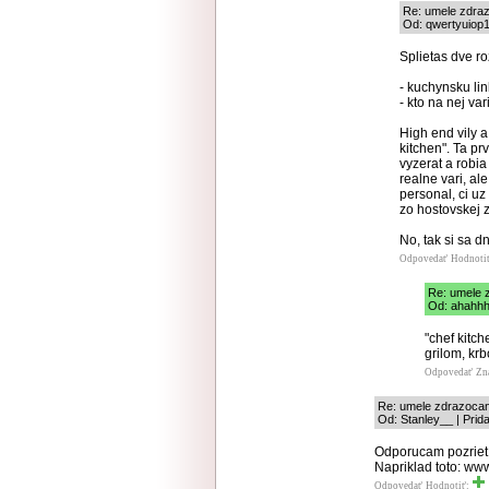
Re: umele zdra
Od: qwertyuiop1
Splietas dve ro
- kuchynsku li
- kto na nej var
High end vily 
kitchen". Ta pr
vyzerat a robia
realne vari, al
personal, ci uz
zo hostovskej z
No, tak si sa d
Odpovedať
Hodnoti
Re: umele 
Od: ahahhh
"chef kitch
grilom, kr
Odpovedať
Zn
Re: umele zdrazocan
Od: Stanley__ | Prid
Odporucam pozriet s
Napriklad toto: w
Odpovedať
Hodnotiť: