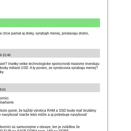
i chce pamat aj disky, vyrabajh menej, predavaju draho,
26 22:40
iel? Vsetky velke technologicke spolocnosti masivne investuju
stovky miliard USD. A ty povies, ze vyrobcovia vyrabaju menej?
ky.
 8:01
rníci.
risahanie.
olo jasné, že každý výrobca RAM a SSD bude mať brutálny
e navyšovať marže lebo môže a aj potrebuje navyšovať
borníci sú samozrejme v obraze, len je zvláštne že