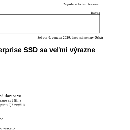
Za poslednú hodinu: 14 meraní
inzercia
Sobota, 8. augusta 2026, dnes má meniny
Oskár
erprise SSD sa veľmi výrazne
 diskov sa vo
azne zvýšili a
proti Q3 zvýšili
ce.
lo viacero