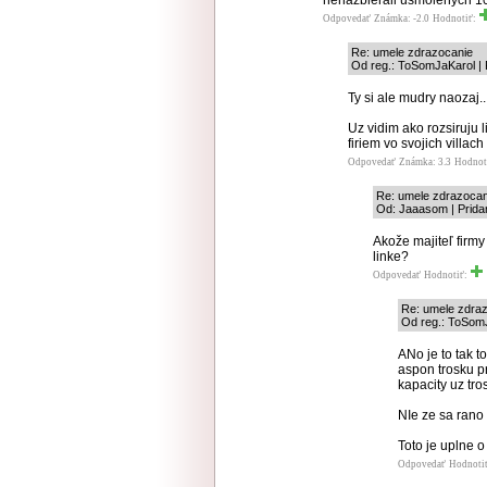
nenazbierali usmolených 
Odpovedať
Známka: -2.0
Hodnotiť:
Re: umele zdrazocanie
Od reg.: ToSomJaKarol | 
Ty si ale mudry naozaj..
Uz vidim ako rozsiruju l
firiem vo svojich villach
Odpovedať
Známka: 3.3
Hodnot
Re: umele zdrazocan
Od: Jaaasom | Prida
Akože majiteľ firm
linke?
Odpovedať
Hodnotiť:
Re: umele zdra
Od reg.: ToSomJ
ANo je to tak to
aspon trosku pr
kapacity uz tros
NIe ze sa rano
Toto je uplne o 
Odpovedať
Hodnoti