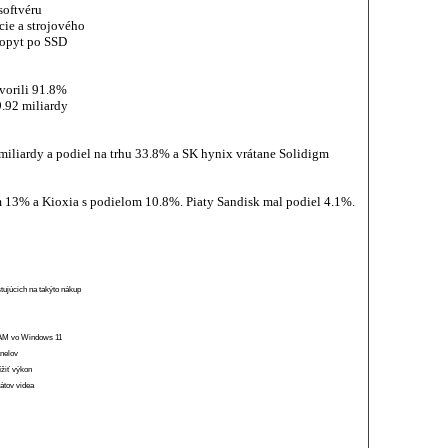
softvéru
ie a strojového
 dopyt po SSD
tvorili 91.8%
9.92 miliardy
miliardy a podiel na trhu 33.8% a SK hynix vrátane Solidigm
 13% a Kioxia s podielom 10.8%. Piaty Sandisk mal podiel 4.1%.
stujúcich na takýto nákup
 RAM vo Windows 11
anelov
ížiť výkon
átov videa