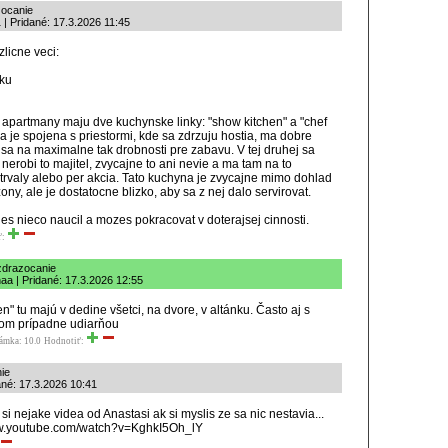
zocanie
 | Pridané: 17.3.2026 11:45
zlicne veci:
nku
i
a apartmany maju dve kuchynske linky: "show kitchen" a "chef
va je spojena s priestormi, kde sa zdrzuju hostia, ma dobre
 sa na maximalne tak drobnosti pre zabavu. V tej druhej sa
e nerobi to majitel, zvycajne to ani nevie a ma tam na to
 trvaly alebo per akcia. Tato kuchyna je zvycajne mimo dohlad
ony, ale je dostatocne blizko, aby sa z nej dalo servirovat.
nes nieco naucil a mozes pokracovat v doterajsej cinnosti.
ť:
zdrazocanie
aa | Pridané: 17.3.2026 12:55
en" tu majú v dedine všetci, na dvore, v altánku. Často aj s
bom prípadne udiarňou
ámka: 10.0
Hodnotiť:
ie
ané: 17.3.2026 10:41
i nejake videa od Anastasi ak si myslis ze sa nic nestavia...
ww.youtube.com/watch?v=KghkI5Oh_lY