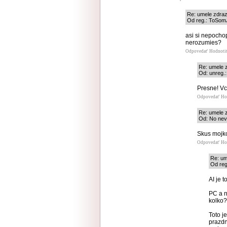
Re: umele zdra
Od reg.: ToSomJ
asi si nepochop
nerozumies?
Odpovedať
Hodnoti
Re: umele 
Od: unreg.:
Presne! Vce
Odpovedať
Ho
Re: umele 
Od: No nevi
Skus mojko
Odpovedať
Ho
Re: um
Od reg
AI je 
PC a n
kolko?
Toto je
prazdn