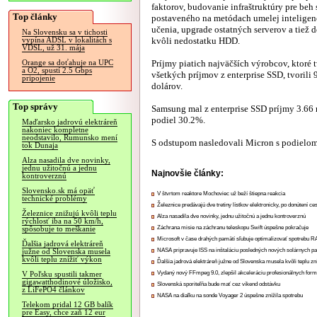
faktorov, budovanie infraštruktúry pre beh 
Top články
postaveného na metódach umelej inteligenc
učenia, upgrade ostatných serverov a tiež
Na Slovensku sa v tichosti
kvôli nedostatku HDD.
vypína ADSL v lokalitách s
VDSL, už 31. mája
Príjmy piatich najväčších výrobcov, ktoré 
Orange sa doťahuje na UPC
a O2, spustí 2.5 Gbps
všetkých príjmov z enterprise SSD, tvorili 
pripojenie
dolárov.
Top správy
Samsung mal z enterprise SSD príjmy 3.66 
podiel 30.2%.
Maďarsko jadrovú elektráreň
nakoniec kompletne
neodstavilo, Rumunsko mení
S odstupom nasledovali Micron s podielom
tok Dunaja
Alza nasadila dve novinky,
jednu užitočnú a jednu
Najnovšie články:
kontroverznú
Slovensko.sk má opäť
V štvrtom reaktore Mochoviec už beží štiepna reakcia
technické problémy
Železnice predávajú dve tretiny lístkov elektronicky, po donútení ce
Železnice znižujú kvôli teplu
Alza nasadila dve novinky, jednu užitočnú a jednu kontroverznú
rýchlosť iba na 50 km/h,
Záchrana misie na záchranu teleskopu Swift úspešne pokračuje
spôsobuje to meškanie
Microsoft v čase drahých pamätí sľubuje optimalizovať spotrebu
Ďalšia jadrová elektráreň
NASA pripravuje ISS na inštaláciu posledných nových solárnych p
južne od Slovenska musela
kvôli teplu znížiť výkon
Ďalšia jadrová elektráreň južne od Slovenska musela kvôli teplu zn
Vydaný nový FFmpeg 9.0, zlepšil akceleráciu profesionálnych form
V Poľsku spustili takmer
gigawatthodinové úložisko,
Slovenská sporiteľňa bude mať cez víkend odstávku
z LiFePO4 článkov
NASA na diaľku na sonde Voyager 2 úspešne znížila spotrebu
Telekom pridal 12 GB balík
pre Easy, chce zaň 12 eur