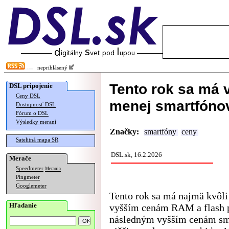
neprihlásený
Tento rok sa má 
DSL pripojenie
Ceny DSL
menej smartfónov
Dostupnosť DSL
Fórum o DSL
Výsledky meraní
Značky:
smartfóny
ceny
Satelitná mapa SR
DSL.sk, 16.2.2026
Merače
Speedmeter
Merania
Pingmeter
Googlemeter
Tento rok sa má najmä kvôli
Hľadanie
vyšším cenám RAM a flash 
následným vyšším cenám sm