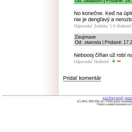
Od: Jaaasom | Pridané: 16
No konečne. Keď na úplne
nie je dengľavý a nerozbi
Odpovedať
Známka: 5.0
Hodnoti
Zeujmave
Od: .starosta | Pridané: 17
Neboooj číňan už robí na
Odpovedať
Hodnotiť:
Pridať komentár
NÁVŠTEVNOSŤ
|
INZE
(C) 2004, 2005 DSL.sk | Všetky práva vyhradené
Všetky uvedené informácie sú b