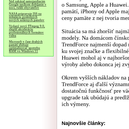
Súd zakázal samojazdiacim
o Samsung, Apple a Huawei.
Google taxíkom dobíjanie v
noci, rušili obyvateľov
pamätí, iPhony od Apple maj
NASA pripravuje ISS na
ceny pamäte z nej tvoria men
inštaláciu posledných
nových solárnych panelov
Vydaný nový FFmpeg 9.0,
zlepšil akceleráciu
Situácia sa má zhoršiť najmä
profesionálnych formátov
videa
modely. Na domácom čínsko
Microsoft v čase drahých
TrendForce najmenší dopad n
pamätí sľubuje
optimalizovať spotrebu
ku svojej značke a flexibiln
RAM vo Windows 11
Huawei mohol aj v najhoršo
výroby alebo dokonca jej zv
Okrem vyšších nákladov na p
TrendForce aj ďalší význam
dostatočnú funkčnosť pre vä
upgrade tak ubúdajú a predl
ich výmeny.
Najnovšie články: