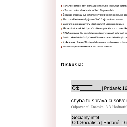
Rumunsko potopilo štyri člny a úspešne zvýšilo tok Dunaja k jadrov
V štvrtom reaktore Mochoviec už beží štiepna reakcia
Železnice predávajú dve tretiny lístkov elektronicky, po donútení ce
Alza nasadila dve novinky, jednu užitočnú a jednu kontroverznú
Záchrana misie na záchranu teleskopu Swift úspešne pokračuje
Microsoft v čase drahých pamätí sľubuje optimalizovať spotrebu
NASA pripravuje ISS na inštaláciu posledných nových solárnych p
Ďalšia jadrová elektráreň južne od Slovenska musela kvôli teplu zn
Vydaný nový FFmpeg 9.0, zlepšil akceleráciu profesionálnych form
Slovenská sporiteľňa bude mať cez víkend odstávku
Diskusia:
________
Od: ________ | Pridané: 1
chyba tu sprava ci solve
Odpovedať
Známka: 3.3
Hodnoti
Socialny intel
Od: Socialista | Pridané: 1