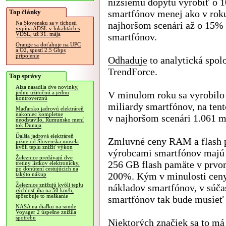
nižšiemu dopytu vyrobiť o 
Top články
smartfónov menej ako v rok
najhoršom scenári až o 15%
Na Slovensku sa v tichosti
vypína ADSL v lokalitách s
VDSL, už 31. mája
smartfónov.
Orange sa doťahuje na UPC
a O2, spustí 2.5 Gbps
pripojenie
Odhaduje
to analytická spol
TrendForce.
Top správy
Alza nasadila dve novinky,
V minulom roku sa vyrobilo
jednu užitočnú a jednu
kontroverznú
miliardy smartfónov, na ten
Maďarsko jadrovú elektráreň
nakoniec kompletne
v najhoršom scenári 1.061 m
neodstavilo, Rumunsko mení
tok Dunaja
Ďalšia jadrová elektráreň
Zmluvné ceny RAM a flash 
južne od Slovenska musela
kvôli teplu znížiť výkon
výrobcami smartfónov majú 
Železnice predávajú dve
256 GB flash pamäte v prvom
tretiny lístkov elektronicky,
po donútení cestujúcich na
200%. Kým v minulosti ceny
takýto nákup
Železnice znižujú kvôli teplu
nákladov smartfónov, v súča
rýchlosť iba na 50 km/h,
spôsobuje to meškanie
smartfónov tak bude musieť
NASA na diaľku na sonde
Voyager 2 úspešne znížila
spotrebu
Niektorých značiek sa to má