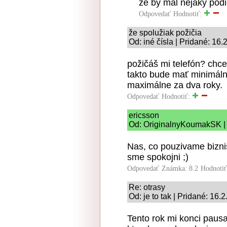
ze by mal nejaky podi
Odpovedať
Hodnotiť:
že spolužiak požičia
Od: iné čísla | Pridané: 16
požičáš mi telefón? chce
takto bude mať minimálne
maximálne za dva roky.
Odpovedať
Hodnotiť:
ericsson
Od: OriginalnyKoumakSK | 
Nas, co pouzivame bizni
sme spokojni ;)
Odpovedať
Známka: 8.2
Hodnoti
Re: otrasy
Od: je to tak | Pridané: 16.
Tento rok mi konci pausa