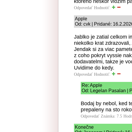
ktoreho neskor vlozim p
Odpovedať
Hodnotiť:
Apple
Od: cvk | Pridané: 16.2.202
Jablko je zatial celkom i
niekolko krat zdrazovali, 
Jendak si za viac pamete
z coho pokryt vyssie nak
dodavatelmi, takze je vo
Uvidime do kedy.
Odpovedať
Hodnotiť:
Re: Apple
Od: Legelan Pasalan | P
Bodaj by nebol, ked 
prepaleny na sto rok
Odpovedať
Známka: 7.5
Hodn
Konečne