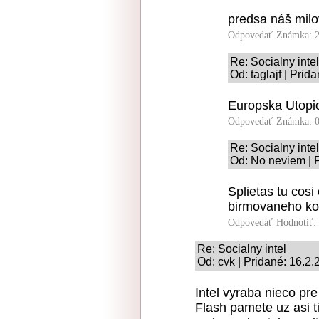
predsa náš mil
Odpovedať
Známka: 2
Re: Socialny intel
Od: taglajf | Prid
Europska Utopic
Odpovedať
Známka: 0
Re: Socialny intel
Od: No neviem | 
Splietas tu cosi 
birmovaneho komu
Odpovedať
Hodnotiť:
Re: Socialny intel
Od: cvk | Pridané: 16.2
Intel vyraba nieco pr
Flash pamete uz asi t