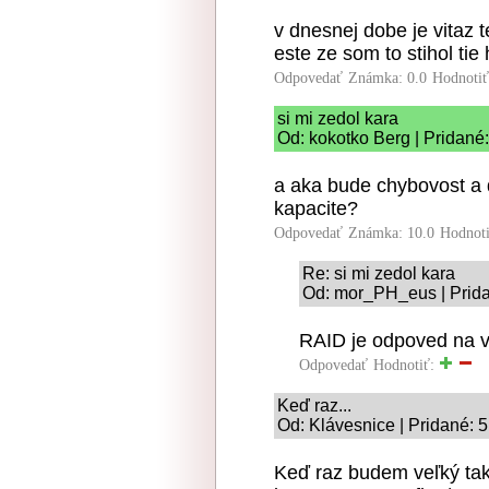
v dnesnej dobe je vitaz
este ze som to stihol tie
Odpovedať
Známka: 0.0
Hodnoti
si mi zedol kara
Od: kokotko Berg | Pridané
a aka bude chybovost a d
kapacite?
Odpovedať
Známka: 10.0
Hodnot
Re: si mi zedol kara
Od: mor_PH_eus | Prida
RAID je odpoved na vs
Odpovedať
Hodnotiť:
Keď raz...
Od: Klávesnice | Pridané: 
Keď raz budem veľký ta