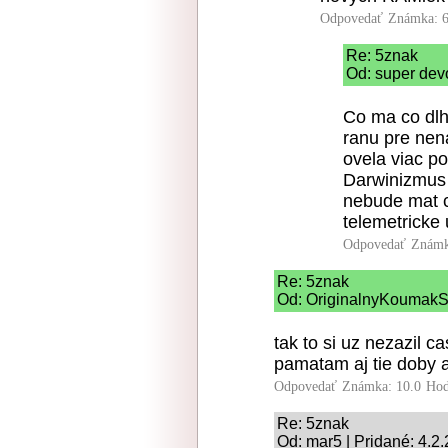
Odpovedať
Známka: 6
Re: 5znak
Od: super dev
Co ma co dlh
ranu pre nen
ovela viac po
Darwinizmus 
nebude mat c
telemetricke 
Odpovedať
Známk
Re: 5znak
Od: OriginalnyKoumakSK
tak to si uz nezazil 
pamatam aj tie doby a
Odpovedať
Známka: 10.0
Hod
Re: 5znak
Od: mar5 | Pridané: 4.2