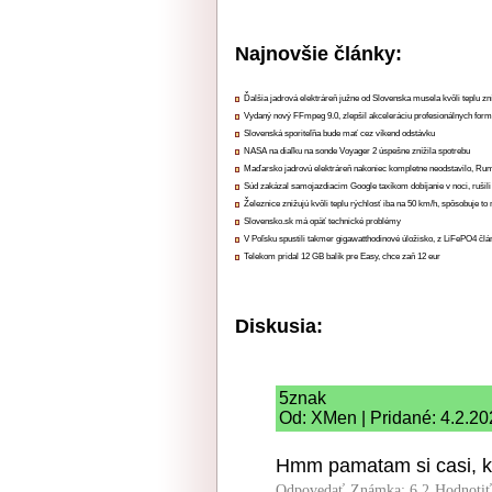
Najnovšie články:
Ďalšia jadrová elektráreň južne od Slovenska musela kvôli teplu zn
Vydaný nový FFmpeg 9.0, zlepšil akceleráciu profesionálnych form
Slovenská sporiteľňa bude mať cez víkend odstávku
NASA na diaľku na sonde Voyager 2 úspešne znížila spotrebu
Maďarsko jadrovú elektráreň nakoniec kompletne neodstavilo, Ru
Súd zakázal samojazdiacim Google taxíkom dobíjanie v noci, rušili
Železnice znižujú kvôli teplu rýchlosť iba na 50 km/h, spôsobuje t
Slovensko.sk má opäť technické problémy
V Poľsku spustili takmer gigawatthodinové úložisko, z LiFePO4 čl
Telekom pridal 12 GB balík pre Easy, chce zaň 12 eur
Diskusia:
5znak
Od: XMen | Pridané: 4.2.20
Hmm pamatam si casi, 
Odpovedať
Známka: 6.2
Hodnoti