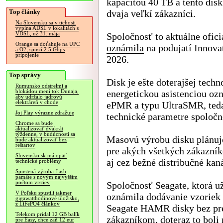
kapacitou 40 TB a tento disk
Top články
dvaja veľkí zákazníci.
Na Slovensku sa v tichosti
vypína ADSL v lokalitách s
VDSL, už 31. mája
Spoločnosť to aktuálne ofici
Orange sa doťahuje na UPC
oznámila
na podujatí Innova
a O2, spustí 2.5 Gbps
pripojenie
2026.
Top správy
Disk je ešte doterajšej techn
Rumunsko odstrelmi a
energetickou asistenciou oz
blokádou mení tok Dunaja,
aby udržalo jadrovú
elektráreň v chode
ePMR a typu UltraSMR, teda 
Joj Play výrazne zdražuje
technické parametre spoločn
Chrome sa bude
aktualizovať dvakrát
týždenne, v budúcnosti sa
Masovú výrobu disku plánuje
bude aktualizovať bez
reštartov
pre akých všetkých zákazník
Slovensko.sk má opäť
aj cez bežné distribučné kaná
technické problémy
Spustená výroba flash
pamäte s novým najvyšším
počtom vrstiev
Spoločnosť Seagate, ktorá 
V Poľsku spustili takmer
oznámila dodávanie vzoriek 
gigawatthodinové úložisko,
z LiFePO4 článkov
Seagate HAMR disky bez pre
Telekom pridal 12 GB balík
zákazníkom, doteraz to boli
pre Easy, chce zaň 12 eur