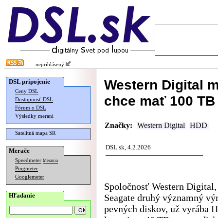
neprihlásený
Western Digital 
DSL pripojenie
Ceny DSL
chce mať 100 TB
Dostupnosť DSL
Fórum o DSL
Výsledky meraní
Značky:
Western Digital
HDD
Satelitná mapa SR
DSL.sk, 4.2.2026
Merače
Speedmeter
Merania
Pingmeter
Googlemeter
Spoločnosť Western Digital,
Hľadanie
Seagate druhý významný vý
pevných diskov, už vyrába 