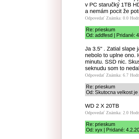
v PC staručký 1TB 
a nemám pocit že pot
Odpovedať
Známka: 0.0
Hodn
Re: prieskum
Od: addfesd | Pridané: 
Ja 3.5" . Zatial slape 
nebolo to uplne ono.
minutu. SSD nic. Skus
seknudu som to nedal.
Odpovedať
Známka: 6.7
Hodn
Re: prieskum
Od: Skutocna velkost je 
WD 2 X 20TB
Odpovedať
Známka: 2.0
Hodn
Re: prieskum
Od: xyx | Pridané: 4.2.2