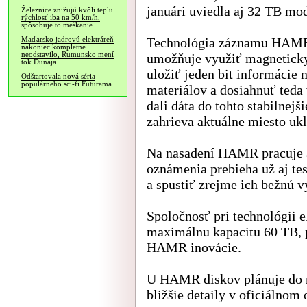
januári
uviedla
aj 32 TB mod
Železnice znižujú kvôli teplu
rýchlosť iba na 50 km/h,
spôsobuje to meškanie
Technológia záznamu HAMR,
Maďarsko jadrovú elektráreň
nakoniec kompletne
neodstavilo, Rumunsko mení
umožňuje využiť magneticky 
tok Dunaja
uložiť jeden bit informácie 
Odštartovala nová séria
populárneho sci-fi Futurama
materiálov a dosiahnuť teda 
dali dáta do tohto stabilnej
zahrieva aktuálne miesto uk
Na nasadení HAMR pracuje a
oznámenia prebieha už aj t
a spustiť zrejme ich bežnú 
Spoločnosť pri technológii
maximálnu kapacitu 60 TB, p
HAMR inovácie.
U HAMR diskov plánuje do r
bližšie detaily v oficiálnom