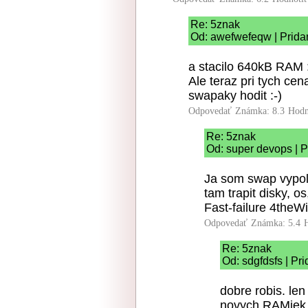
Re: 5znak
Od: awefwefeqw | Prida
a stacilo 640kB RAM :
Ale teraz pri tych ce
swapaky hodit :-)
Odpovedať
Známka: 8.3
Hodn
Re: 5znak
Od: super devops | P
Ja som swap vypol
tam trapit disky, o
Fast-failure 4theW
Odpovedať
Známka: 5.4
Re: 5znak
Od: sdgfdsfs | Pr
dobre robis. len
novych RAMiek