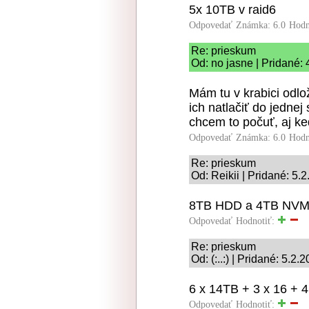
5x 10TB v raid6
Odpovedať
Známka: 6.0
Hodn
Re: prieskum
Od: no jasne | Pridané:
Mám tu v krabici od
ich natlačiť do jednej
chcem to počuť, aj k
Odpovedať
Známka: 6.0
Hodn
Re: prieskum
Od: Reikii | Pridané: 5.
8TB HDD a 4TB NV
Odpovedať
Hodnotiť:
Re: prieskum
Od: (:..:) | Pridané: 5.2
6 x 14TB + 3 x 16 + 4
Odpovedať
Hodnotiť: