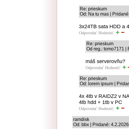
Re: prieskum
Od: Na tu mas | Pridané
3x24TB sata HDD a 4
Odpovedať
Hodnotiť:
Re: prieskum
Od reg.: tomo7171 | 
máš serverovňu?
Odpovedať
Hodnotiť:
Re: prieskum
Od: lorem ipsum | Prida
4x 4tb v RAIDZ2 v N
4tb hdd + 1tb v PC
Odpovedať
Hodnotiť:
ramdisk
Od: bbx | Pridané: 4.2.2026