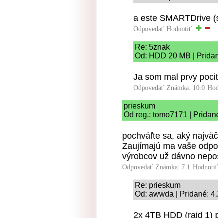
a este SMARTDrive (s
Odpovedať
Hodnotiť:
Re: 5znak
Od: HDD 20 MB | Pridan
Ja som mal prvy poci
Odpovedať
Známka: 10.0
Hod
prieskum
Od reg.: tomo7171 | Pridan
pochváľte sa, aký najvä
Zaujímajú ma vaše odpov
výrobcov už dávno nepos
Odpovedať
Známka: 7.1
Hodnoti
Re: prieskum
Od: awwda | Pridané: 4
2x 4TB HDD (raid 1)