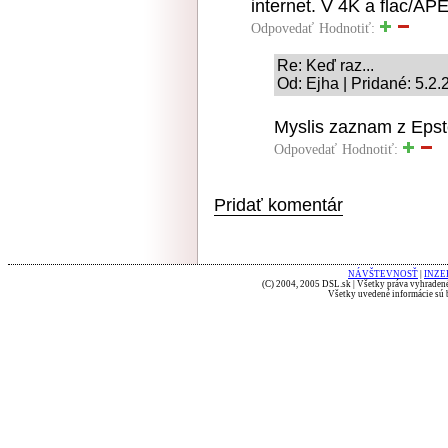
internet. V 4K a flac/AP
Odpovedať
Hodnotiť:
Re: Keď raz...
Od: Ejha | Pridané: 5.2
Myslis zaznam z Epste
Odpovedať
Hodnotiť:
Pridať komentár
NÁVŠTEVNOSŤ
|
INZE
(C) 2004, 2005 DSL.sk | Všetky práva vyhradené
Všetky uvedené informácie sú b