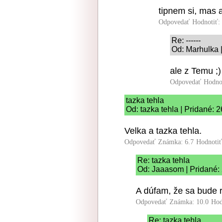
tipnem si, mas a
Odpovedať
Hodnotiť:
Re: ------
Od: Marhulka 
ale z Temu ;)
Odpovedať
Hodno
tazka tehla
Od: tazka tehla | Pridané: 
Velka a tazka tehla.
Odpovedať
Známka: 6.7
Hodnoti
Re: tazka tehla
Od: Jaaasom | Pridané:
A dúfam, že sa bude 
Odpovedať
Známka: 10.0
Hod
Re: tazka tehla