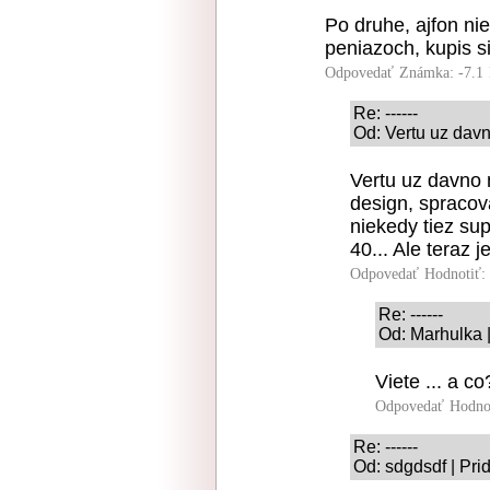
Po druhe, ajfon nie
peniazoch, kupis s
Odpovedať
Známka: -7.1
Re: ------
Od: Vertu uz davn
Vertu uz davno 
design, spracova
niekedy tiez su
40... Ale teraz 
Odpovedať
Hodnotiť:
Re: ------
Od: Marhulka 
Viete ... a co
Odpovedať
Hodno
Re: ------
Od: sdgdsdf | Pri