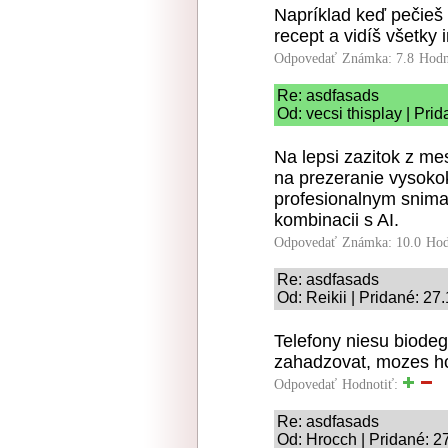
Napríklad keď pečieš m
recept a vidíš všetky 
Odpovedať
Známka: 7.8
Hodn
Re: asdfasads
Od: vecsi thisplay | Pri
Na lepsi zazitok z me
na prezeranie vysokok
profesionalnym snimac
kombinacii s AI.
Odpovedať
Známka: 10.0
Hod
Re: asdfasads
Od: Reikii | Pridané: 27
Telefony niesu biode
zahadzovat, mozes ho
Odpovedať
Hodnotiť:
Re: asdfasads
Od: Hrocch | Pridané: 2