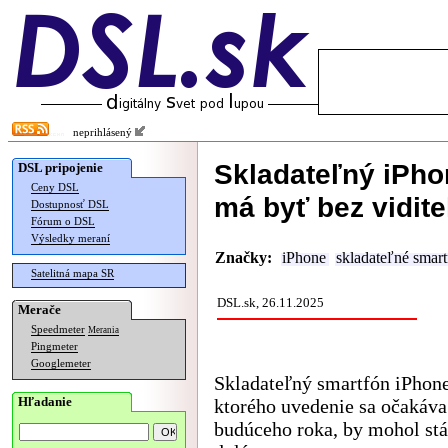
neprihlásený
Skladateľný iPho
DSL pripojenie
Ceny DSL
má byť bez vidit
Dostupnosť DSL
Fórum o DSL
Výsledky meraní
Značky:
iPhone
skladateľné smar
Satelitná mapa SR
DSL.sk, 26.11.2025
Merače
Speedmeter
Merania
Pingmeter
Googlemeter
Skladateľný smartfón iPhone
Hľadanie
ktorého uvedenie sa očakáva
budúceho roka, by mohol st