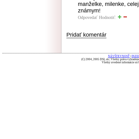
manželke, milenke, cele
známym!
Odpovedať
Hodnotiť:
Pridať komentár
NÁVŠTEVNOSŤ
|
INZE
(C) 2004, 2005 DSL.sk | Všetky práva vyhradené
Všetky uvedené informácie sú b