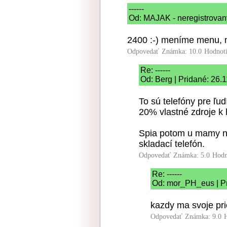
------
Od: MAJAK - neregistrovany
2400 :-) meníme menu, ni
Odpovedať
Známka: 10.0
Hodnot
Re: ------
Od: Berg | Pridané: 26.
To sú telefóny pre ľu
20% vlastné zdroje k 
Spia potom u mamy n
skladací telefón.
Odpovedať
Známka: 5.0
Hodn
Re: ------
Od: mor_PH_eus | Pr
kazdy ma svoje prio
Odpovedať
Známka: 9.0