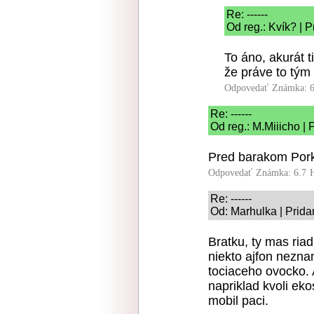
Re: ------
Od reg.: Kvík? | 
To áno, akurát t
že práve to tým
Odpovedať
Známka: 6
Re: ------
Od reg.: M.Miiicho |
Pred barakom Pork
Odpovedať
Známka: 6.7
Re: ------
Od: Marhulka | Prida
Bratku, ty mas ria
niekto ajfon nezna
tociaceho ovocko. A
napriklad kvoli ek
mobil paci.