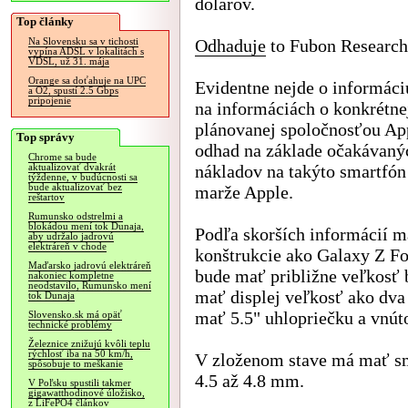
dolárov.
Top články
Odhaduje
to Fubon Research
Na Slovensku sa v tichosti
vypína ADSL v lokalitách s
VDSL, už 31. mája
Orange sa doťahuje na UPC
Evidentne nejde o informáci
a O2, spustí 2.5 Gbps
pripojenie
na informáciách o konkrétne
plánovanej spoločnosťou App
Top správy
odhad na základe očakávaný
Chrome sa bude
nákladov na takýto smartfón 
aktualizovať dvakrát
týždenne, v budúcnosti sa
bude aktualizovať bez
marže Apple.
reštartov
Rumunsko odstrelmi a
blokádou mení tok Dunaja,
Podľa skorších informácií m
aby udržalo jadrovú
elektráreň v chode
konštrukcie ako Galaxy Z F
Maďarsko jadrovú elektráreň
bude mať približne veľkosť 
nakoniec kompletne
neodstavilo, Rumunsko mení
mať displej veľkosť ako dva
tok Dunaja
mať 5.5" uhlopriečku a vnúto
Slovensko.sk má opäť
technické problémy
Železnice znižujú kvôli teplu
rýchlosť iba na 50 km/h,
V zloženom stave má mať sm
spôsobuje to meškanie
4.5 až 4.8 mm.
V Poľsku spustili takmer
gigawatthodinové úložisko,
z LiFePO4 článkov