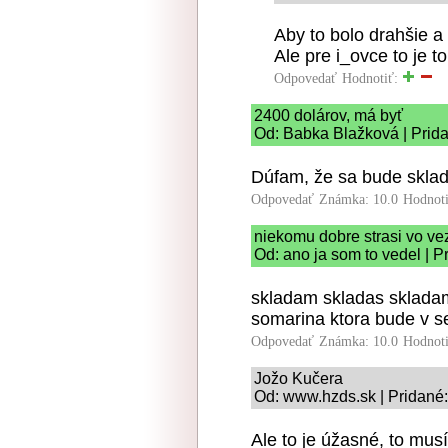
Aby to bolo drahšie a 
Ale pre i_ovce to je 
Odpovedať
Hodnotiť:
2400 dolárov, má byť
Od: Babka Blažková | Prid
Dúfam, že sa bude sklad
Odpovedať
Známka: 10.0
Hodnot
niekomu dobre strasi vo ve
Od: ano ja som to vedel | P
skladam skladas skladam
somarina ktora bude v se
Odpovedať
Známka: 10.0
Hodnot
Jožo Kučera
Od: www.hzds.sk | Pridané:
Ale to je úžasné, to mus