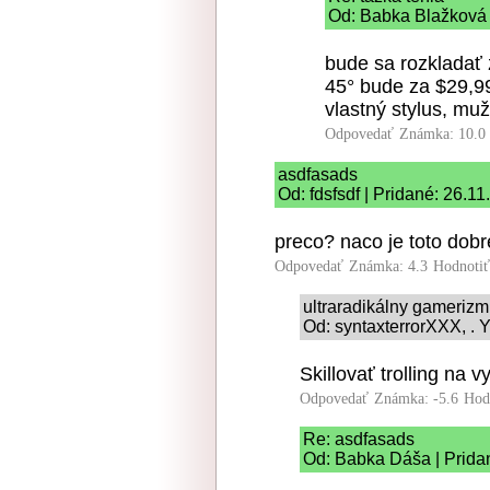
Od: Babka Blažková 
bude sa rozkladať 
45° bude za $29,99
vlastný stylus, muž
Odpovedať
Známka: 10.0
asdfasads
Od: fdsfsdf | Pridané: 26.1
preco? naco je toto dob
Odpovedať
Známka: 4.3
Hodnoti
ultraradikálny gameriz
Od: syntaxterrorXXX, . Y
Skillovať trolling na 
Odpovedať
Známka: -5.6
Hod
Re: asdfasads
Od: Babka Dáša | Prida