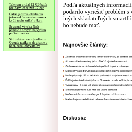
Podľa
aktuálnych informácií
Telekom pridal 12 GB balík
pre Easy, chce zaň 12 eur
podarilo vyriešiť problém s
Ďalšia jadrová elektráreň
iných skladateľných smartfó
južne od Slovenska musela
kvôli teplu znížiť výkon
ho nebude mať.
Spustená výroba flash
pamäte s novým najvyšším
počtom vrstiev
Súd zakázal samojazdiacim
Google taxíkom dobíjanie v
Najnovšie články:
noci, rušili obyvateľov
Železnice predávajú dve tretiny lístkov elektronicky, po donútení ce
Alza nasadila dve novinky, jednu užitočnú a jednu kontroverznú
Záchrana misie na záchranu teleskopu Swift úspešne pokračuje
Microsoft v čase drahých pamätí sľubuje optimalizovať spotrebu
NASA pripravuje ISS na inštaláciu posledných nových solárnych p
Ďalšia jadrová elektráreň južne od Slovenska musela kvôli teplu zn
Vydaný nový FFmpeg 9.0, zlepšil akceleráciu profesionálnych form
Slovenská sporiteľňa bude mať cez víkend odstávku
NASA na diaľku na sonde Voyager 2 úspešne znížila spotrebu
Maďarsko jadrovú elektráreň nakoniec kompletne neodstavilo, Ru
Diskusia: