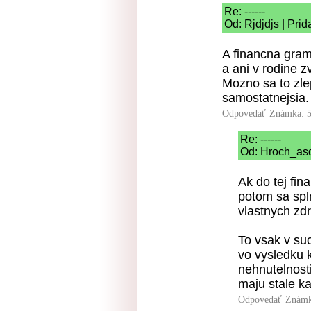
Re: ------
Od: Rjdjdjs | Pri
A financna gram
a ani v rodine z
Mozno sa to zle
samostatnejsia.
Odpovedať
Známka: 5
Re: ------
Od: Hroch_asd
Ak do tej fin
potom sa spl
vlastnych zdr
To vsak v su
vo vysledku 
nehnutelnost
maju stale k
Odpovedať
Známk