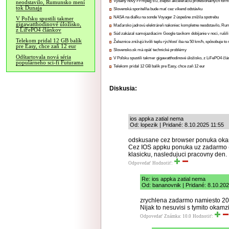
Vydaný nový FFmpeg 9.0, zlepšil akceleráciu profesionálnych form
neodstavilo, Rumunsko mení
tok Dunaja
Slovenská sporiteľňa bude mať cez víkend odstávku
NASA na diaľku na sonde Voyager 2 úspešne znížila spotrebu
V Poľsku spustili takmer
gigawatthodinové úložisko,
Maďarsko jadrovú elektráreň nakoniec kompletne neodstavilo, Ru
z LiFePO4 článkov
Súd zakázal samojazdiacim Google taxíkom dobíjanie v noci, rušili
Telekom pridal 12 GB balík
Železnice znižujú kvôli teplu rýchlosť iba na 50 km/h, spôsobuje t
pre Easy, chce zaň 12 eur
Slovensko.sk má opäť technické problémy
Odštartovala nová séria
V Poľsku spustili takmer gigawatthodinové úložisko, z LiFePO4 čl
populárneho sci-fi Futurama
Telekom pridal 12 GB balík pre Easy, chce zaň 12 eur
Diskusia:
ios appka zatial nema
Od: lopezik | Pridané: 8.10.2025 11:55
odskusane cez browser ponuka okamz
Cez IOS appku ponuka uz zadarmo (
klasicku, nasledujuci pracovny den.
Odpovedať
Hodnotiť:
Re: ios appka zatial nema
Od: bananovnik | Pridané: 8.10.20
zrychlena zadarmo namiesto 20 
Nijak to nesuvisi s tymito okam
Odpovedať
Známka: 10.0
Hodnotiť: