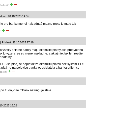
Hodnotiť:
idané: 10.10.2025 14:55
by je pre banku menej nakladna? mozno preto to maju tak
ť:
| Pridané: 11.10.2025 17:18
o vsetky ostatne banky maju okamzite platby ako predvolenu
k to vyzera, ze su menej nakladne. a ak aj nie, tak ten rozdiel
batelny...
 ECB sa pise, ze poplatok za okamzitu platbu cez system TIPS
a plati ho na polovicu banka odosielatela a banka prijemcu.
dnotiť:
z po 15oo, cize mBank nefunguje stale.
10.2025 16:02