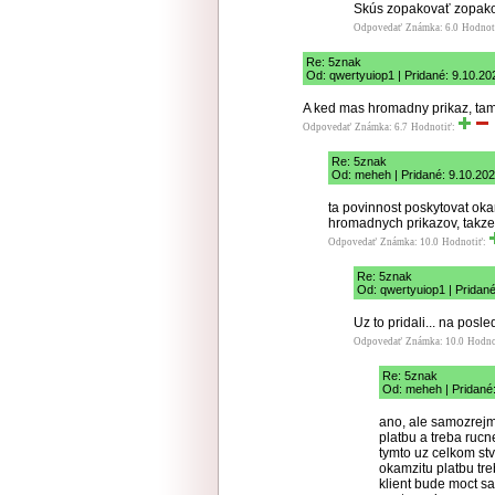
Skús zopakovať zopako
Odpovedať
Známka: 6.0
Hodnot
Re: 5znak
Od: qwertyuiop1 | Pridané: 9.10.20
A ked mas hromadny prikaz, tam 
Odpovedať
Známka: 6.7
Hodnotiť:
Re: 5znak
Od: meheh | Pridané: 9.10.202
ta povinnost poskytovat oka
hromadnych prikazov, takze 
Odpovedať
Známka: 10.0
Hodnotiť:
Re: 5znak
Od: qwertyuiop1 | Pridané
Uz to pridali... na posle
Odpovedať
Známka: 10.0
Hodno
Re: 5znak
Od: meheh | Pridané
ano, ale samozrejm
platbu a treba rucn
tymto uz celkom stv
okamzitu platbu tre
klient bude moct s