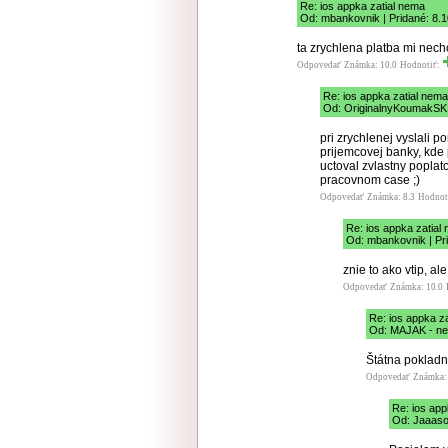
Re: ios appka zatial nema
Od: mbankovnik | Pridané: 8.
ta zrychlena platba mi necho
Odpovedať
Známka: 10.0
Hodnotiť:
Re: ios appka zatial nema
Od: OriginalnyKoumakSK |
pri zrychlenej vyslali 
prijemcovej banky, kde 
uctoval zvlastny poplat
pracovnom case ;)
Odpovedať
Známka: 8.3
Hodnot
Re: ios appka zatial
Od: mbankovnik | Pr
znie to ako vtip, al
Odpovedať
Známka: 10.0
Re: ios appka z
Od: MAJAK - ner
Štátna pokladn
Odpovedať
Známka:
Re: ios app
Od: Jaaaso