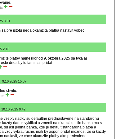
vanie.
iť:
25 0:51
sa pre istotu neda okamzita platba nastavit vobec.
5 2:16
mzite platby najneskor od 9. oktobra 2025 sa tyka aj
este dnes by to tam mali pridat
: 9.10.2025 15:37
dnu chvilu.
tiť:
: 10.10.2025 0:42
e vsetky riadky su defaultne prednastavene na standardnu
e kazdy riadok vyklikat a zmenit na okamzitu... fio banka ma s
e, su asi jedina banka, kde je default standardna platba a
ba vzdy vybrat rucne. mali by aspon pridat moznost, ze si kazdy
am nastavit, ze chce okamzite platby ako predvolene