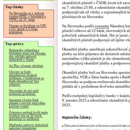
okamžitých platieb v ČSOB, ktorá ich zav
Top články
na 7. októbra 23:00, a odosielanie okamžit
podporujú tak už všetky z najznámejších
Na Slovensku sa v tichosti
pôsobiacich na Slovensku.
vypína ADSL v lokalitách s
VDSL, už 31. mája
Na Slovensku podľa
zoznamu
Národnej ba
Orange sa doťahuje na UPC
a O2, spustí 2.5 Gbps
pôsobí celkovo až 22 bánk, slovenských a
pripojenie
pobočiek zahraničných bánk. Nie je jasné, 
okamžitých platieb podporujú už úplne vš
Top správy
Okamžité platby umožňujú uskutočňovať pl
Rumunsko odstrelmi a
blokádou mení tok Dunaja,
platby na účet príjemcu do desiatich sekún
aby udržalo jadrovú
maximálne výška platieb je ale obmedzená.
elektráreň v chode
podporujúcej okamžité platby a podporova
Joj Play výrazne zdražuje
Chrome sa bude
Okamžité platby boli na Slovensku spusten
aktualizovať dvakrát
sporiteľňa, VÚB a Tatra banka spolu s Raif
týždenne, v budúcnosti sa
Slovensku sa podpora rozširovala donedáv
bude aktualizovať bez
reštartov
pridala až v poslednom štvrťroku minulého
Slovensko.sk má opäť
technické problémy
Podľa európskej legislatívy banky v krajin
9. januára 2025 a odosielanie okamžitých 
Spustená výroba flash
pamäte s novým najvyšším
2025.
počtom vrstiev
Železnice znižujú kvôli teplu
rýchlosť iba na 50 km/h,
Najnovšie články:
spôsobuje to meškanie
Maďarsko jadrovú elektráreň
Ďalšia jadrová elektráreň južne od Slovenska musela kvôli teplu zn
nakoniec kompletne