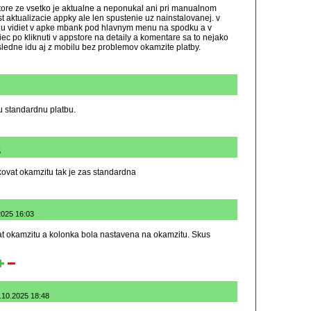
pstore ze vsetko je aktualne a neponukal ani pri manualnom
ktualizacie appky ale len spustenie uz nainstalovanej. v
erziu vidiet v apke mbank pod hlavnym menu na spodku a v
ec po kliknuti v appstore na detaily a komentare sa to nejako
sledne idu aj z mobilu bez problemov okamzite platby.
u standardnu platbu.
5
ovat okamzitu tak je zas standardna
2025 16:03
t okamzitu a kolonka bola nastavena na okamzitu. Skus
.10.2025 18:48