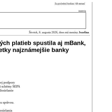
Za poslednú hodinu: 68 meraní
inzercia
Štvrtok, 6. augusta 2026, dnes má meniny
Jozefína
ých platieb spustila aj mBank,
etky najznámejšie banky
nej podpory
ci schémy SEPA
dosielanie
u správou.
osielania