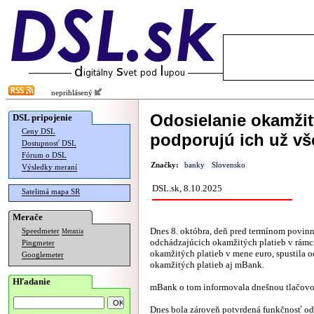
neprihlásený
Odosielanie okamžit
DSL pripojenie
Ceny DSL
podporujú ich už vš
Dostupnosť DSL
Fórum o DSL
Značky:
banky
Slovensko
Výsledky meraní
DSL.sk, 8.10.2025
Satelitná mapa SR
Merače
Dnes 8. októbra, deň pred termínom povin
Speedmeter
Merania
odchádzajúcich okamžitých platieb v rám
Pingmeter
okamžitých platieb v mene euro, spustila o
Googlemeter
okamžitých platieb aj mBank.
Hľadanie
mBank o tom informovala dnešnou tlačovo
Dnes bola zároveň potvrdená funkčnosť od