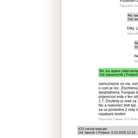
Posielam 
Odpovedať
Zn
Re: io
Od: se
Díky. U
Odpoved
Re
O
Ak
Od
Re: ios appka zatial nema
Od: bananovnik | Pridané
samozrejme ze nie. exis
o com je rec. Zrychlena
spoplatnena. Funguje ta
prijemcovi este v ten i
1.7. Dovtedy ju mali za 
No a nakoniec treti typ,
sa uz posledne 2 roky r
nejakymi limitmi
Odpovedať
Známka: 10.0
Hodno
IOS verzia teda ide
Od: lopezik | Pridané: 8.10.2025 12:16