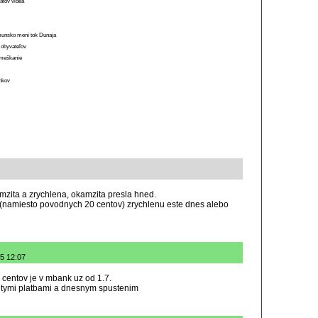
átov videa
munsko mení tok Dunaja
 obyvateľov
o meškanie
ánkov
ita a zrychlena, okamzita presla hned.
namiesto povodnych 20 centov) zrychlenu este dnes alebo
25 12:07
centov je v mbank uz od 1.7.
zitymi platbami a dnesnym spustenim