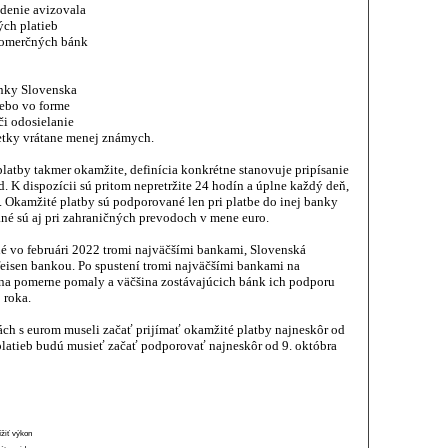
edenie avizovala
ých platieb
 komerčných bánk
nky Slovenska
lebo vo forme
či odosielanie
etky vrátane menej známych.
atby takmer okamžite, definícia konkrétne stanovuje pripísanie
d. K dispozícii sú pritom nepretržite 24 hodín a úplne každý deň,
 Okamžité platby sú podporované len pri platbe do inej banky
né sú aj pri zahraničných prevodoch v mene euro.
é vo februári 2022 tromi najväčšími bankami, Slovenská
feisen bankou. Po spustení tromi najväčšími bankami na
na pomerne pomaly a väčšina zostávajúcich bánk ich podporu
 roka.
ách s eurom museli začať prijímať okamžité platby najneskôr od
platieb budú musieť začať podporovať najneskôr od 9. októbra
ížiť výkon