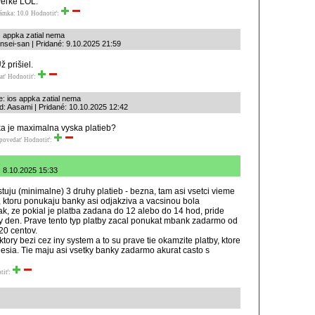
veľké LOL.
ámka: 10.0
Hodnotiť:
s appka zatial nema
nsei-san | Pridané: 9.10.2025 21:59
ž prišiel.
ať
Hodnotiť:
: ios appka zatial nema
d: Aasami | Pridané: 10.10.2025 12:42
a je maximalna vyska platieb?
povedať
Hodnotiť:
: 8.10.2025 15:33
tuju (minimalne) 3 druhy platieb - bezna, tam asi vsetci vieme
, ktoru ponukaju banky asi odjakziva a vacsinou bola
k, ze pokial je platba zadana do 12 alebo do 14 hod, pride
sty den. Prave tento typ platby zacal ponukat mbank zadarmo od
20 centov.
 ktory bezi cez iny system a to su prave tie okamzite platby, ktore
iesia. Tie maju asi vsetky banky zadarmo akurat casto s
tiť: