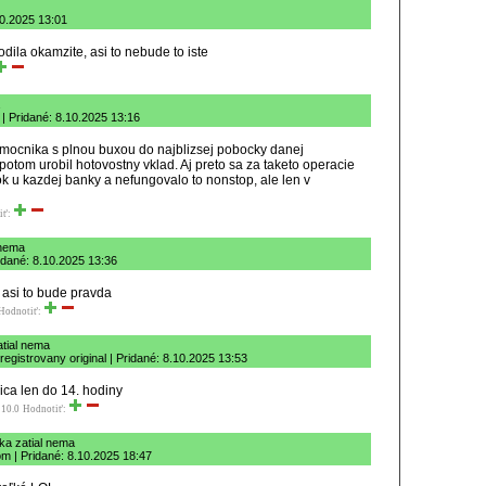
10.2025 13:01
dila okamzite, asi to nebude to iste
 Pridané: 8.10.2025 13:16
pomocnika s plnou buxou do najblizsej pobocky danej
potom urobil hotovostny vklad. Aj preto sa za taketo operacie
ok u kazdej banky a nefungovalo to nonstop, ale len v
iť:
 nema
idané: 8.10.2025 13:36
e asi to bude pravda
Hodnotiť:
atial nema
egistrovany original | Pridané: 8.10.2025 13:53
ica len do 14. hodiny
 10.0
Hodnotiť:
ka zatial nema
m | Pridané: 8.10.2025 18:47