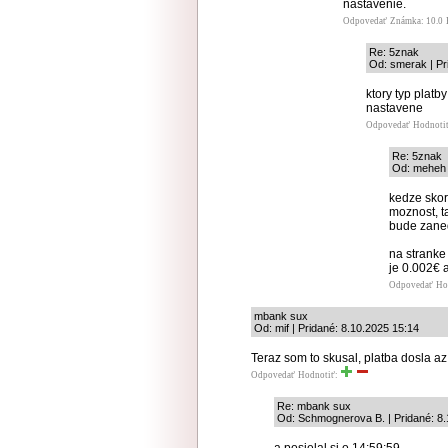
nastavenie.
Odpovedať
Známka: 10.0
Re: 5znak
Od: smerak | Pr
ktory typ plat
nastavene
Odpovedať
Hodnoti
Re: 5znak
Od: meheh 
kedze skor
moznost, ta
bude zaned
na stranke
je 0.002€ 
Odpovedať
Ho
mbank sux
Od: mif | Pridané: 8.10.2025 15:14
Teraz som to skusal, platba dosla a
Odpovedať
Hodnotiť:
Re: mbank sux
Od: Schmognerova B. | Pridané: 8.