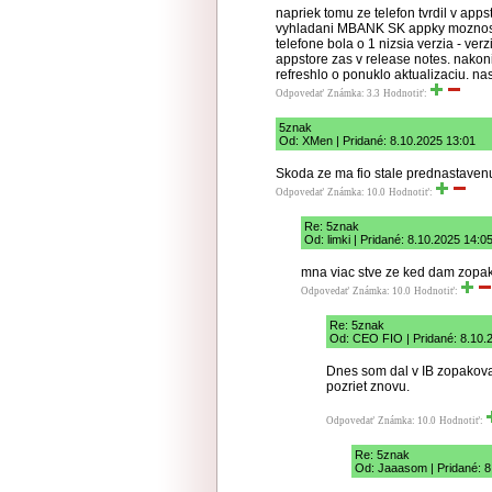
napriek tomu ze telefon tvrdil v ap
vyhladani MBANK SK appky moznost a
telefone bola o 1 nizsia verzia - v
appstore zas v release notes. nakoni
refreshlo o ponuklo aktualizaciu. na
Odpovedať
Známka: 3.3
Hodnotiť:
5znak
Od: XMen | Pridané: 8.10.2025 13:01
Skoda ze ma fio stale prednastaven
Odpovedať
Známka: 10.0
Hodnotiť:
Re: 5znak
Od: limki | Pridané: 8.10.2025 14:0
mna viac stve ze ked dam zopak
Odpovedať
Známka: 10.0
Hodnotiť:
Re: 5znak
Od: CEO FIO | Pridané: 8.10.
Dnes som dal v IB zopakova
pozriet znovu.
Odpovedať
Známka: 10.0
Hodnotiť:
Re: 5znak
Od: Jaaasom | Pridané: 8