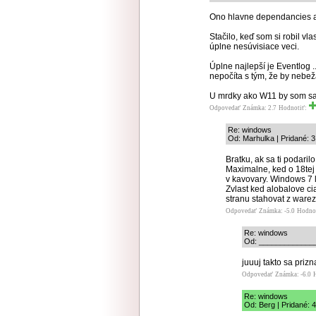
Ono hlavne dependancies a
Stačilo, keď som si robil vl
úplne nesúvisiace veci.
Úplne najlepší je Eventlog
nepočíta s tým, že by nebež
U mrdky ako W11 by som sa
Odpovedať
Známka: 2.7
Hodnotiť:
Re: windows
Od: Marhulka | Pridané: 
Bratku, ak sa ti podaril
Maximalne, ked o 18tej
v kavovary. Windows 7 
Zvlast ked alobalove ci
stranu stahovat z warez
Odpovedať
Známka: -5.0
Hodno
Re: windows
Od: _______________
juuuj takto sa priz
Odpovedať
Známka: -6.0
Re: windows
Od: Berg | Pridané: 