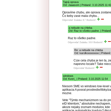
Tajná oprava
Od: Jaaasom | Pridané: 3.10.2025 11:4
Opravíme chybu, ale oprava zostane 
Čo keby zase mala chybu...
Odpovedať
Známka: 8.7
Hodnotiť:
a nebude na chleba
Od: Raz to všetko padne. | Pridané
Raz to všetko padne.
Odpovedať
Známka: 10.0
Hodnotiť:
Re: a nebude na chleba
Od: karolkoooooooo | Pridané:
Cize cela chyba je len ta, z
napevno locale? Take nieco
Odpovedať
Hodnotiť:
windows
Od: Kveri_ | Pridané: 3.10.2025 11:54
Niesom SME vo windows low-level vec
aplikacia A posrat prostredie/libky/z
mozne.
Vete "Týmto mechanizmom sa do pro
eID klientom," absolutne nechapem,
akoze nejaky zoznam modulov, kde ho
aplikacie automaticky loaduju? Ak