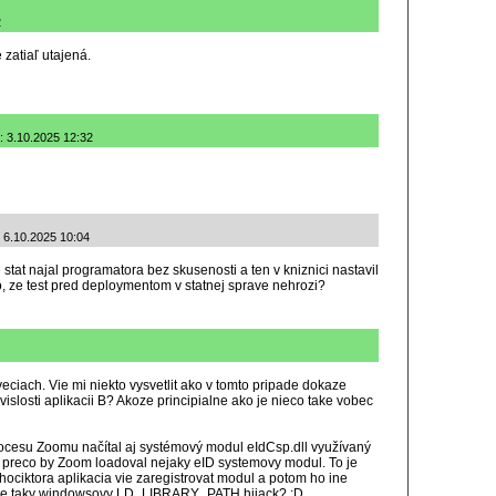
2
zatiaľ utajená.
: 3.10.2025 12:32
 6.10.2025 10:04
e stat najal programatora bez skusenosti a ten v kniznici nastavil
, ze test pred deploymentom v statnej sprave nehrozi?
iach. Vie mi niekto vysvetlit ako v tomto pripade dokaze
avislosti aplikacii B? Akoze principialne ako je nieco take vobec
cesu Zoomu načítal aj systémový modul eIdCsp.dll využívaný
 preco by Zoom loadoval nejaky eID systemovy modul. To je
ciktora aplikacia vie zaregistrovat modul a potom ho ine
oze taky windowsovy LD_LIBRARY_PATH hijack? :D