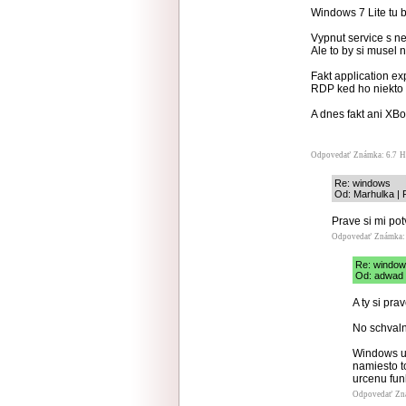
Windows 7 Lite tu b
Vypnut service s n
Ale to by si musel 
Fakt application ex
RDP ked ho niekto
A dnes fakt ani XB
Odpovedať
Známka: 6.7
H
Re: windows
Od: Marhulka | 
Prave si mi pot
Odpovedať
Známka: 
Re: windo
Od: adwad |
A ty si pra
No schvaln
Windows um
namiesto t
urcenu fun
Odpovedať
Zn