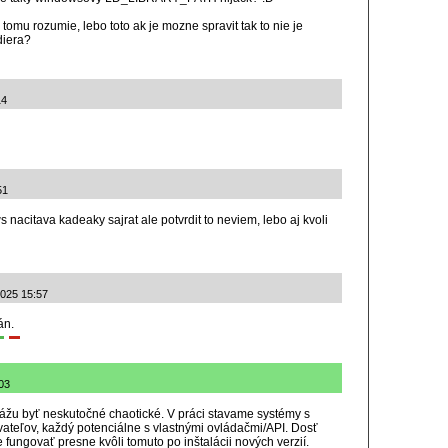
tomu rozumie, lebo toto ak je mozne spravit tak to nie je
diera?
14
51
nacitava kadeaky sajrat ale potvrdit to neviem, lebo aj kvoli
2025 15:57
án.
03
u byť neskutočné chaotické. V práci stavame systémy s
teľov, každý potenciálne s vlastnými ovládačmi/API. Dosť
 fungovať presne kvôli tomuto po inštalácii nových verzií.