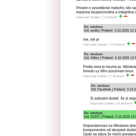
Prosim o vysvetlenie niekoho, kto sa 
masivna bezpecnostna a integritna 
Odpovedať
Známka: 7.3
Hodnotiť:
Re: windows
Od: asdfa | Pridané: 3.10.2025 12:
nie, nie je
Odpovedať
Známka: -7.8
Hodnotiť:
Re: windows
Od: XMen | Pridané: 3.10.2025 12:
Podla mna to mozne je. Windows 
tomuto uz dlho pouzivam linux.
Odpovedať
Známka: 2.7
Hodnotiť:
Re: windows
Od: ParaNoik | Pridané: 3.10.
Si zabudol dodať, že si veg
Odpovedať
Známka: -3.0
Hodnotiť:
Re: windows
Od: 31337 | Pridané: 3.10.2025 13:
Dependencies na Windows dokáž
komponentmi od desiatok dodáva
často sa stáva že niečo prestane