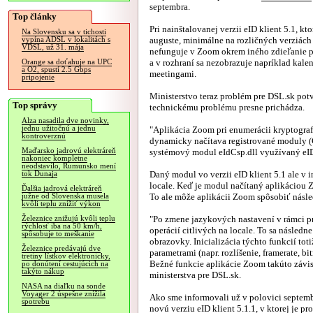
septembra.
Top články
Pri nainštalovanej verzii eID klient 5.1, kt
Na Slovensku sa v tichosti
auguste, minimálne na rozličných verziác
vypína ADSL v lokalitách s
VDSL, už 31. mája
nefunguje v Zoom okrem iného zdieľanie 
a v rozhraní sa nezobrazuje napríklad kalen
Orange sa doťahuje na UPC
a O2, spustí 2.5 Gbps
meetingami.
pripojenie
Ministerstvo teraz problém pre DSL.sk po
Top správy
technickému problému presne prichádza.
Alza nasadila dve novinky,
jednu užitočnú a jednu
"Aplikácia Zoom pri enumerácii kryptogr
kontroverznú
dynamicky načítava registrované moduly 
Maďarsko jadrovú elektráreň
systémový modul eIdCsp.dll využívaný eID
nakoniec kompletne
neodstavilo, Rumunsko mení
Daný modul vo verzii eID klient 5.1 ale v i
tok Dunaja
locale. Keď je modul načítaný aplikáciou Z
Ďalšia jadrová elektráreň
To ale môže aplikácii Zoom spôsobiť násl
južne od Slovenska musela
kvôli teplu znížiť výkon
"Po zmene jazykových nastavení v rámci p
Železnice znižujú kvôli teplu
rýchlosť iba na 50 km/h,
operácií citlivých na locale. To sa násled
spôsobuje to meškanie
obrazovky. Inicializácia týchto funkcií tot
Železnice predávajú dve
parametrami (napr. rozlíšenie, framerate, bi
tretiny lístkov elektronicky,
Bežné funkcie aplikácie Zoom takúto závisl
po donútení cestujúcich na
takýto nákup
ministerstva pre DSL.sk.
NASA na diaľku na sonde
Voyager 2 úspešne znížila
Ako sme informovali už v polovici septemb
spotrebu
novú verziu eID klient 5.1.1, v ktorej je p