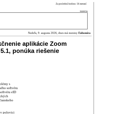
Za poslednú hodinu: 56 meraní
inzercia
Nedeľa, 9. augusta 2026, dnes má meniny
Ľubomíra
nkčnenie aplikácie Zoom
 5.1, ponúka riešenie
oblémy s
ého softvéru
oftvéru eID
ických
čianskeho
v polovici