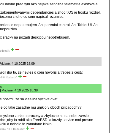
oli davno pred tym ako nejaka seriozna telemetria existovala.
ezakomentovanymi dependancies a zhodit OS je trosku rozdiel.
niecomu z toho co som napisal rozumiet.
perience nepotrebujem. Ani parental control. Ani Tablet UI. Ani
 nepouziva.
ox sracky na pozadi desktopu nepotrebujem.
odnotiť:
Pridané: 4.10.2025 18:09
vrdil iba to, ze nevies o com hovoris a trepes z cesty.
-8.0
Hodnotiť:
ws
 Pridané: 4.10.2025 18:38
ve potvrdil ze sa vies iba vychvalovat.
e co take zasadne mu uniklo v oboch pripadoch??
yslene zasiera procesy a zbytocne su na sebe zavsle ,
oho ,aby to robil ako FreeBSD, a kazdy service mal presne
kciu a nebolo to zamotane klbko...
ámka: 10.0
Hodnotiť: