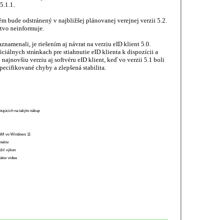
5.1.1.
m bude odstránený v najbližšej plánovanej verejnej verzii 5.2.
tvo neinformuje.
znamenali, je riešením aj návrat na verziu eID klient 5.0.
 oficiálnych stránkach pre stiahnutie eID klienta k dispozícii a
ajnovšiu verziu aj softvéru eID klient, keď vo verzii 5.1 boli
ecifikované chyby a zlepšená stabilita.
stujúcich na takýto nákup
 RAM vo Windows 11
anelov
ížiť výkon
átov videa