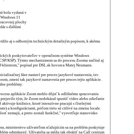
orá bola vydaná v
h Windows 11
pracovnej plochy
dár s ďalšími
tvrdilo aj s odborným technickým detailným popisom, k akému
afických poskytovateľov v operačnom systéme Windows
(CSP/KSP). Týmto mechanizmom sa do procesu Zoomu načítal aj
 klientom," popísal pre DSL.sk hovorca Matej Neumann.
nicializačnej fáze nastaví pre proces jazykové nastavenia, tzv.
oom, zmení tak jazykové nastavenia pre proces tejto aplikácie.
edne problémy.
rocesu aplikácie Zoom mohlo dôjsť k odlišnému spracovaniu
ne prejavilo tým, že Zoom nedokázal spustiť video alebo zdieľanie
iž aktivuje knižnice, ktoré intenzívne pracujú s číselnými
trate) a konfiguráciami, pričom tieto sú citlivé na zmenu locale.
osť nemajú, a preto zostali funkčné," vysvetľuje stanovisko
ra, ministerstvo užívateľom sťažujúcim sa na problém poskytuje
roblém odstránený. Užívatelia sa môžu tak obrátiť na Call centrum