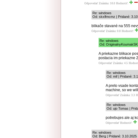
Odpovedať
Známka: 10.0
Hodnotiť:
Re: windows
Od: skxlfmcmz | Pridané: 3.10
blikače stavané na 555 nev
Odpovedať
Známka: 0.8
Hodnotiť:
Re: windows
Od: OriginalnyKoumakSK |
A priekazne blikace pos
postacia im priekazne 2 
Odpovedať
Známka: 4.5
Hodnot
Re: windows
Od: mif | Pridané: 3.
A preto vsade kont
machine, so we wil
Odpovedať
Známka: 3.3
H
Re: windows
Od: ujo Tomas | Prid
potrebujes ale aj 
Odpovedať
Hodnotiť:
Re: windows
Od: Berg | Pridané: 3.10.2025