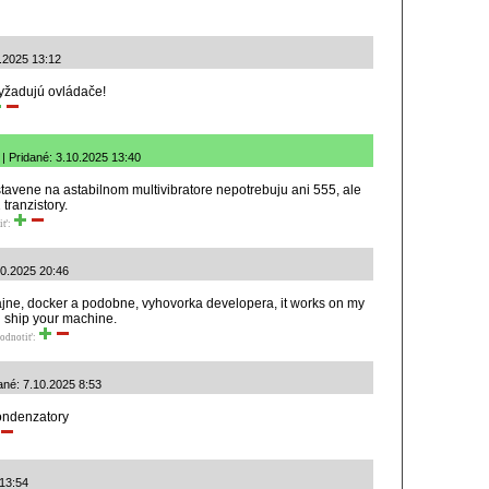
.2025 13:12
yžadujú ovládače!
 Pridané: 3.10.2025 13:40
tavene na astabilnom multivibratore nepotrebuju ani 555, ale
tranzistory.
iť:
10.2025 20:46
ajne, docker a podobne, vyhovorka developera, it works on my
l ship your machine.
odnotiť:
ané: 7.10.2025 8:53
kondenzatory
 13:54