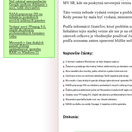
Súd zakázal samojazdiacim
MV SR, kde im poskytnú neverejnú verziu 
Google taxíkom dobíjanie v
noci, rušili obyvateľov
Táto verzia nebude vydaná verejne a problé
NASA pripravuje ISS na
Kedy presne by mala byť vydaná, ministers
inštaláciu posledných
nových solárnych panelov
Podľa informácií čitateľov, ktorí problém za
Vydaný nový FFmpeg 9.0,
zlepšil akceleráciu
Inštalátor tejto staršej verzie ale nie je na
profesionálnych formátov
zároveň celkovo je vhodnejšie používať čo n
videa
podľa zoznamu zmien opravené bližšie nešp
Microsoft v čase drahých
pamätí sľubuje
optimalizovať spotrebu
RAM vo Windows 11
Najnovšie články:
V štvrtom reaktore Mochoviec už beží štiepna reakcia
Železnice predávajú dve tretiny lístkov elektronicky, po donútení ce
Alza nasadila dve novinky, jednu užitočnú a jednu kontroverznú
Záchrana misie na záchranu teleskopu Swift úspešne pokračuje
Microsoft v čase drahých pamätí sľubuje optimalizovať spotrebu
NASA pripravuje ISS na inštaláciu posledných nových solárnych p
Ďalšia jadrová elektráreň južne od Slovenska musela kvôli teplu zn
Vydaný nový FFmpeg 9.0, zlepšil akceleráciu profesionálnych form
Slovenská sporiteľňa bude mať cez víkend odstávku
NASA na diaľku na sonde Voyager 2 úspešne znížila spotrebu
Diskusia: