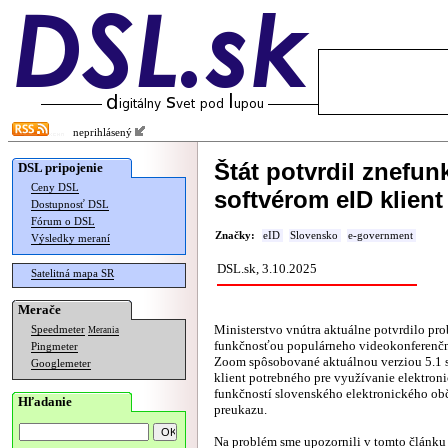
neprihlásený
Štát potvrdil znefu
DSL pripojenie
Ceny DSL
softvérom eID klient
Dostupnosť DSL
Fórum o DSL
Značky:
eID
Slovensko
e-government
Výsledky meraní
DSL.sk, 3.10.2025
Satelitná mapa SR
Merače
Ministerstvo vnútra aktuálne potvrdilo pr
Speedmeter
Merania
funkčnosťou populárneho videokonferenčn
Pingmeter
Zoom spôsobované aktuálnou verziou 5.1 s
Googlemeter
klient potrebného pre využívanie elektron
funkčností slovenského elektronického ob
Hľadanie
preukazu.
Na problém sme upozornili v
tomto článku