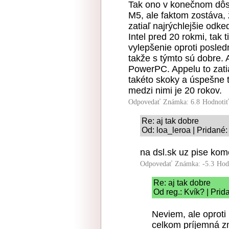
Tak ono v konečnom dôsl
M5, ale faktom zostáva, 
zatiaľ najrýchlejšie odk
Intel pred 20 rokmi, tak t
vylepšenie oproti posled
takže s týmto sú dobre. 
PowerPC. Appelu to zati
takéto skoky a úspešne 
medzi nimi je 20 rokov.
Odpovedať
Známka: 6.8
Hodnoti
Re: aj tak dobre
Od: loa_leroa | Pridané
na dsl.sk uz pise kom
Odpovedať
Známka: -5.3
Hod
Re: aj tak dobre
Od reg.: Kvík? | Pri
Neviem, ale oproti
celkom príjemná 