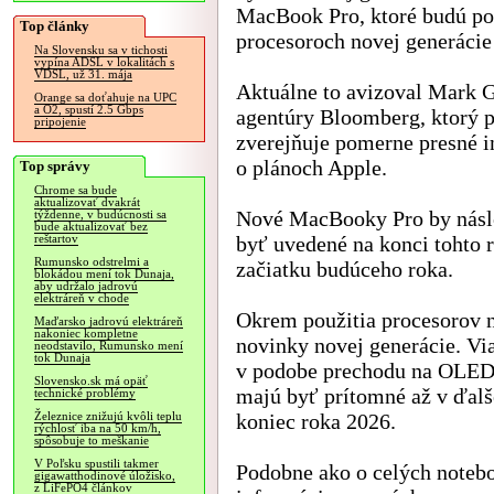
MacBook Pro, ktoré budú po
Top články
procesoroch novej generáci
Na Slovensku sa v tichosti
vypína ADSL v lokalitách s
VDSL, už 31. mája
Aktuálne to avizoval Mark 
Orange sa doťahuje na UPC
a O2, spustí 2.5 Gbps
agentúry Bloomberg, ktorý p
pripojenie
zverejňuje pomerne presné 
o plánoch Apple.
Top správy
Chrome sa bude
aktualizovať dvakrát
Nové MacBooky Pro by násl
týždenne, v budúcnosti sa
bude aktualizovať bez
byť uvedené na konci tohto 
reštartov
Rumunsko odstrelmi a
začiatku budúceho roka.
blokádou mení tok Dunaja,
aby udržalo jadrovú
elektráreň v chode
Okrem použitia procesorov n
Maďarsko jadrovú elektráreň
nakoniec kompletne
novinky novej generácie. Vi
neodstavilo, Rumunsko mení
tok Dunaja
v podobe prechodu na OLED 
Slovensko.sk má opäť
majú byť prítomné až v ďal
technické problémy
koniec roka 2026.
Železnice znižujú kvôli teplu
rýchlosť iba na 50 km/h,
spôsobuje to meškanie
V Poľsku spustili takmer
Podobne ako o celých noteboo
gigawatthodinové úložisko,
z LiFePO4 článkov