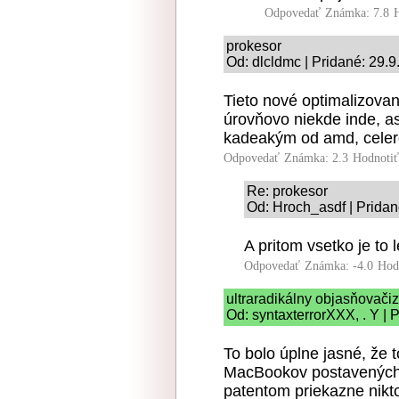
Odpovedať
Známka: 7.8
prokesor
Od: dlcldmc | Pridané: 29.
Tieto nové optimalizova
úrovňovo niekde inde, a
kadeakým od amd, celero
Odpovedať
Známka: 2.3
Hodnoti
Re: prokesor
Od: Hroch_asdf | Pridan
A pritom vsetko je t
Odpovedať
Známka: -4.0
Hod
ultraradikálny objasňovač
Od: syntaxterrorXXX, . Y | 
To bolo úplne jasné, že 
MacBookov postavených 
patentom priekazne nikt