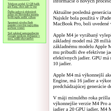
informácie o nových proces
Telekom pridal 12 GB balík
pre Easy, chce zaň 12 eur
Aktuálne posledná generáci
Ďalšia jadrová elektráreň
južne od Slovenska musela
Najskôr bola použitá v iPad
kvôli teplu znížiť výkon
MacBook Pro, boli uvedené v
Spustená výroba flash
pamäte s novým najvyšším
počtom vrstiev
Súd zakázal samojazdiacim
Apple M4 je vyrábaný vyl
Google taxíkom dobíjanie v
noci, rušili obyvateľov
základný model má 28 miliár
základnému modelu Apple M3
mu pribudli dve efektívne j
efektívnych jadier. GPU má 
10 jadier.
Apple M4 má výkonnejší akce
Engine, má 16 jadier a výko
predchádzajúcej generácie do
V máji minulého roka prišla 
výkonnejšie verzie M4 Pro
jadier a 20 GPU jadier, M4