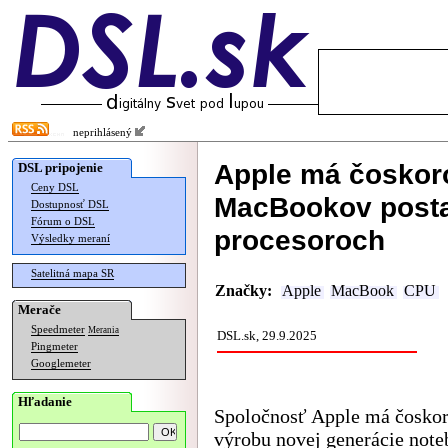
neprihlásený
Apple má čoskoro
DSL pripojenie
Ceny DSL
MacBookov post
Dostupnosť DSL
Fórum o DSL
procesoroch
Výsledky meraní
Satelitná mapa SR
Značky:
Apple
MacBook
CPU
Merače
Speedmeter
Merania
DSL.sk, 29.9.2025
Pingmeter
Googlemeter
Hľadanie
Spoločnosť Apple má čoskor
výrobu novej generácie not