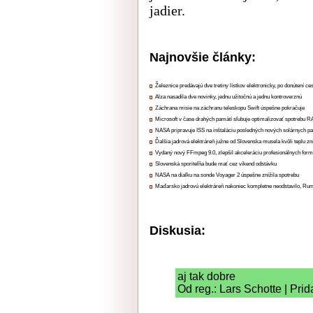
jadier.
Najnovšie články:
Železnice predávajú dve tretiny lístkov elektronicky, po donútení ce
Alza nasadila dve novinky, jednu užitočnú a jednu kontroverznú
Záchrana misie na záchranu teleskopu Swift úspešne pokračuje
Microsoft v čase drahých pamätí sľubuje optimalizovať spotrebu
NASA pripravuje ISS na inštaláciu posledných nových solárnych p
Ďalšia jadrová elektráreň južne od Slovenska musela kvôli teplu zn
Vydaný nový FFmpeg 9.0, zlepšil akceleráciu profesionálnych form
Slovenská sporiteľňa bude mať cez víkend odstávku
NASA na diaľku na sonde Voyager 2 úspešne znížila spotrebu
Maďarsko jadrovú elektráreň nakoniec kompletne neodstavilo, Ru
Diskusia:
aj tak dobre
Od reg.: Lars Schotte | Pri