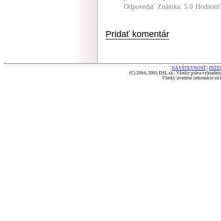
Odpovedať
Známka: 5.0
Hodnoti
Pridať komentár
NÁVŠTEVNOSŤ
|
INZE
(C) 2004, 2005 DSL.sk | Všetky práva vyhradené
Všetky uvedené informácie sú b