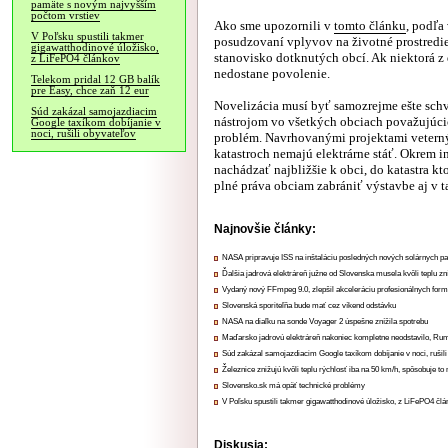
pamäte s novým najvyšším
počtom vrstiev
Ako sme upozornili v
tomto článku
, podľa
V Poľsku spustili takmer
posudzovaní vplyvov na životné prostredie
gigawatthodinové úložisko,
stanovisko dotknutých obcí. Ak niektorá z 
z LiFePO4 článkov
nedostane povolenie.
Telekom pridal 12 GB balík
pre Easy, chce zaň 12 eur
Novelizácia musí byť samozrejme ešte schv
Súd zakázal samojazdiacim
nástrojom vo všetkých obciach považujúcic
Google taxíkom dobíjanie v
noci, rušili obyvateľov
problém. Navrhovanými projektami veternýc
katastroch nemajú elektrárne stáť. Okrem i
nachádzať najbližšie k obci, do katastra kt
plné práva obciam zabrániť výstavbe aj v 
Najnovšie články:
NASA pripravuje ISS na inštaláciu posledných nových solárnych p
Ďalšia jadrová elektráreň južne od Slovenska musela kvôli teplu zn
Vydaný nový FFmpeg 9.0, zlepšil akceleráciu profesionálnych form
Slovenská sporiteľňa bude mať cez víkend odstávku
NASA na diaľku na sonde Voyager 2 úspešne znížila spotrebu
Maďarsko jadrovú elektráreň nakoniec kompletne neodstavilo, Ru
Súd zakázal samojazdiacim Google taxíkom dobíjanie v noci, rušili
Železnice znižujú kvôli teplu rýchlosť iba na 50 km/h, spôsobuje t
Slovensko.sk má opäť technické problémy
V Poľsku spustili takmer gigawatthodinové úložisko, z LiFePO4 čl
Diskusia: