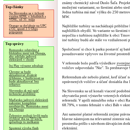
známy chemický závod Duslo Šaľa. Projekt
Top články
možnými variantami, so šiestimi alebo sie
Jedna turbína má mať výšku do 250 metrov
Na Slovensku sa v tichosti
MW.
vypína ADSL v lokalitách s
VDSL, už 31. mája
Najbližšie turbíny sa nachádzajú približne
Orange sa doťahuje na UPC
a O2, spustí 2.5 Gbps
najbližších obydlí. Vo variante so šiestimi 
pripojenie
nepočíta s turbínou najbližšie k obci Trn
iné turbíny budú ale stále vo vzdialenosti 
Top správy
Spoločnosť si chce k parku postaviť aj bat
Rumunsko odstrelmi a
blokádou mení tok Dunaja,
posudzovanie vplyvov na životné prostredi
aby udržalo jadrovú
elektráreň v chode
V referende bolo podľa výsledkov
zverejn
Joj Play výrazne zdražuje
voličov odpovedalo "Nie". To predstavuje 
Chrome sa bude
aktualizovať dvakrát
Referendum ale nebolo platné, keď účasť
týždenne, v budúcnosti sa
oprávnených voličov a účasť dosiahla iba
bude aktualizovať bez
reštartov
Na Slovensku sa už konali viaceré podobné
Slovensko.sk má opäť
technické problémy
obyvatelia proti výstavbe veterných elektr
referendá. V apríli minulého roka v obci R
Maďarsko jadrovú elektráreň
nakoniec kompletne
68.79%, v tomto februári v obci Báb v okre
neodstavilo, Rumunsko mení
tok Dunaja
Ani samotné platné referendá zrejme právne
Železnice znižujú kvôli teplu
hlavne nástrojom na relevantné zistenie n
rýchlosť iba na 50 km/h,
spôsobuje to meškanie
prostredia prišlo s návrhom dávajúcim d
elektrární.
Spustená výroba flash