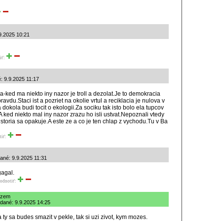
9.2025 10:21
iť:
: 9.9.2025 11:17
a-ked ma niekto iny nazor je troll a dezolat.Je to demokracia
avdu.Staci ist a pozriet na okolie vrtul a reciklacia je nulova v
a dokola budi tocit o ekologii.Za sociku tak isto bolo ela tupcov
 ked niekto mal iny nazor zrazu ho isli ustvat.Nepoznali vtedy
istoria sa opakuje.A este ze a co je ten chlap z vychodu.Tu v Ba
tiť:
dané: 9.9.2025 11:31
gagal.
odnotiť:
 zem
idané: 9.9.2025 14:25
ty sa budes smazit v pekle, tak si uzi zivot, kym mozes.