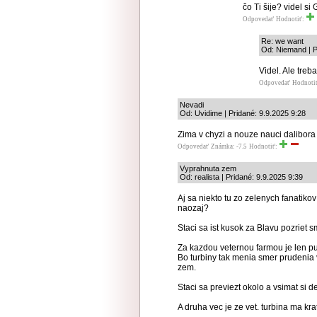
čo Ti šije? videl 
Odpovedať
Hodnotiť:
Re: we want
Od: Niemand | P
Videl. Ale tre
Odpovedať
Hodnoti
Nevadi
Od: Uvidime | Pridané: 9.9.2025 9:28
Zima v chyzi a nouze nauci dalibora 
Odpovedať
Známka: -7.5
Hodnotiť:
Vyprahnuta zem
Od: realista | Pridané: 9.9.2025 9:39
Aj sa niekto tu zo zelenych fanatikov
naozaj?
Staci sa ist kusok za Blavu pozriet
Za kazdou veternou farmou je len pu
Bo turbiny tak menia smer prudenia 
zem.
Staci sa previezt okolo a vsimat si de
A druha vec je ze vet. turbina ma kra