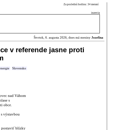
Za poslednú hodinu: 34 meraní
inzercia
Štvrtok, 6. augusta 2026, dnes má meniny
Jozefína
ce v referende jasne proti
m
energie
Slovensko
rnovec nad Váhom
hlase s
ti obce.
 s výstavbou
e postaviť blízky