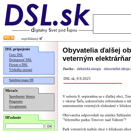
neprihlásený
Obyvatelia ďalšej ob
DSL pripojenie
Ceny DSL
veterným elektrárňa
Dostupnosť DSL
Fórum o DSL
Značky:
elektrická energia
obnoviteľné zdroje 
Výsledky meraní
DSL.sk, 9.9.2025
Satelitná mapa SR
Merače
V sobotu 6. septembra sa v ďalšej obci, T
Speedmeter
Merania
v okrese Šaľa, uskutočnilo referendum o sú
Pingmeter
umiestnením veterných elektrární v blízkos
Googlemeter
Obyvatelia odpovedali na otázku Súhlasíte
Hľadanie
"Veterného parku Trnovec nad Váhom"?
Park veterných turbín chce v blízkosti obc