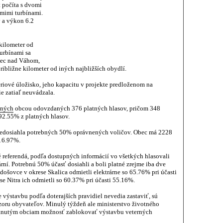
 počíta s dvomi
dmimi turbínami.
 a výkon 6.2
 kilometer od
turbínami sa
ovec nad Váhom,
približne kilometer od iných najbližších obydlí.
ériové úložisko, jeho kapacitu v projekte predloženom na
e zatiaľ neuvádzala.
ených
obcou odovzdaných 376 platných hlasov, pričom 348
92.55% z platných hlasov.
 nedosiahla potrebných 50% oprávnených voličov. Obec má 2228
 16.97%.
 referendá, podľa dostupných informácií vo všetkých hlasovali
ární. Potrebnú 50% účasť dosiahli a boli platné zrejme iba dve
adošovce v okrese Skalica odmietli elektrárne so 65.76% pri účasti
se Nitra ich odmietli so 60.37% pri účasti 55.16%.
 výstavbu podľa doterajších pravidiel nevedia zastaviť, sú
ázoru obyvateľov. Minulý týždeň ale ministerstvo životného
otknutým obciam možnosť zablokovať výstavbu veterných