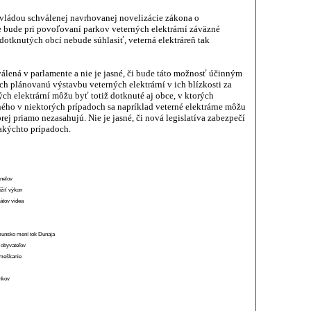
 vládou schválenej navrhovanej novelizácie zákona o
 bude pri povoľovaní parkov veterných elektrární záväzné
dotknutých obcí nebude súhlasiť, veterná elektráreň tak
álená v parlamente a nie je jasné, či bude táto možnosť účinným
h plánovanú výstavbu veterných elektrární v ich blízkosti za
h elektrární môžu byť totiž dotknuté aj obce, v ktorých
ného v niektorých prípadoch sa napríklad veterné elektrárne môžu
orej priamo nezasahujú. Nie je jasné, či nová legislatíva zabezpečí
takýchto prípadoch.
anelov
ížiť výkon
átov videa
munsko mení tok Dunaja
 obyvateľov
o meškanie
ánkov