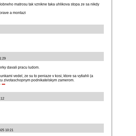
dobneho matrosu tak vznikne taka uhlikova stopa ze sa nikdy
prave a montazi
1:29
ierky davali pracu ludom.
kami vedel, ze su to peniaze v kosi, ktore sa vytiahli (a
acku zivotaschopnym podnikatelskym zamerom.
:12
025 10:21