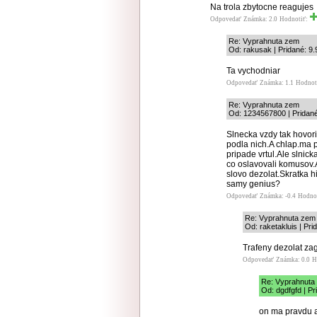
Na trola zbytocne reagujes
Odpovedať
Známka: 2.0
Hodnotiť:
Re: Vyprahnuta zem
Od: rakusak | Pridané: 9.
Ta vychodniar
Odpovedať
Známka: 1.1
Hodnot
Re: Vyprahnuta zem
Od: 1234567800 | Pridané
Slnecka vzdy tak hovori
podla nich.A chlap.ma pr
pripade vrtul.Ale slnick
co oslavovali komusov.A
slovo dezolat.Skratka h
samy genius?
Odpovedať
Známka: -0.4
Hodno
Re: Vyprahnuta zem
Od: raketakluis | Pri
Trafeny dezolat za
Odpovedať
Známka: 0.0
H
Re: Vyprahnuta
Od: dgdfgfd | Pr
on ma pravdu a 