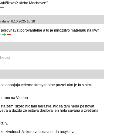
si Gabčíkovo? alebo Mochovce?
ridané: 8.10.2025 10:18
ba porovnavat porovantelne a to je mnozstvo materialu na kWh.
ť:
housti.
 co obhajuju veterne farmy realne pozrel ako je to s nimi
 smerom na Vieden
sta zem, skoro nic tam nerastie, nic sa tam neda pestovat
vetra a dazda ze ostava doslova len hola savana a zvetrana
taily.
tku zivotnost. A skoro vobec sa neda recyklovat.