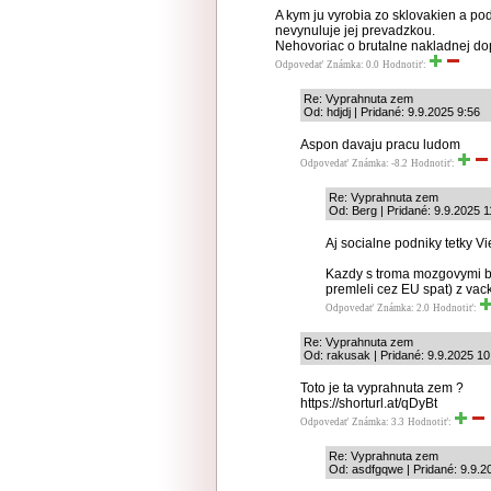
A kym ju vyrobia zo sklovakien a po
nevynuluje jej prevadzkou.
Nehovoriac o brutalne nakladnej do
Odpovedať
Známka: 0.0
Hodnotiť:
Re: Vyprahnuta zem
Od: hdjdj | Pridané: 9.9.2025 9:56
Aspon davaju pracu ludom
Odpovedať
Známka: -8.2
Hodnotiť:
Re: Vyprahnuta zem
Od: Berg | Pridané: 9.9.2025 1
Aj socialne podniky tetky V
Kazdy s troma mozgovymi bun
premleli cez EU spat) z v
Odpovedať
Známka: 2.0
Hodnotiť:
Re: Vyprahnuta zem
Od: rakusak | Pridané: 9.9.2025 10
Toto je ta vyprahnuta zem ?
https://shorturl.at/qDyBt
Odpovedať
Známka: 3.3
Hodnotiť:
Re: Vyprahnuta zem
Od: asdfgqwe | Pridané: 9.9.2