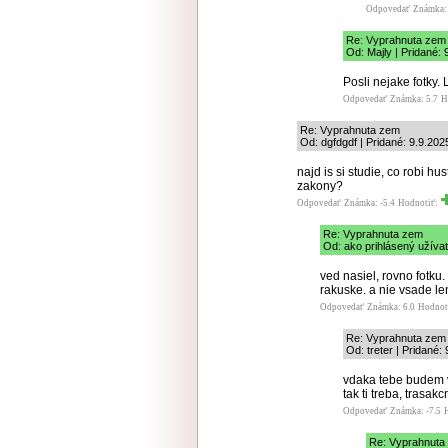
Odpovedať
Známka: 
Re: Vyprahnuta zem
Od: Majly | Pridané: 
Posli nejake fotky.
Odpovedať
Známka: 5.7
H
Re: Vyprahnuta zem
Od: dgfdgdf | Pridané: 9.9.202
najd is si studie, co robi hu
zakony?
Odpovedať
Známka: -5.4
Hodnotiť:
Re: Vyprahnuta zem
Od: ako prihlásený užívat
ved nasiel, rovno fotku.
rakuske. a nie vsade le
Odpovedať
Známka: 6.0
Hodnot
Re: Vyprahnuta zem
Od: treter | Pridané:
vdaka tebe budem vo
tak ti treba, trasak
Odpovedať
Známka: -7.5
Re: Vyprahnuta