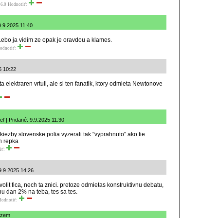
6.0
Hodnotiť:
9.9.2025 11:40
 Lebo ja vidim ze opak je oravdou a klames.
odnotiť:
5 10:22
sta elektraren vrtuli, ale si ten fanatik, ktory odmieta Newtonove
eľ | Pridané: 9.9.2025 11:30
 kiezby slovenske polia vyzerali tak "vyprahnuto" ako tie
n repka
iť:
 9.9.2025 14:26
lit fica, nech ta znici. pretoze odmietas konstruktivnu debatu,
cnu dan 2% na teba, tes sa tes.
Hodnotiť:
 zem