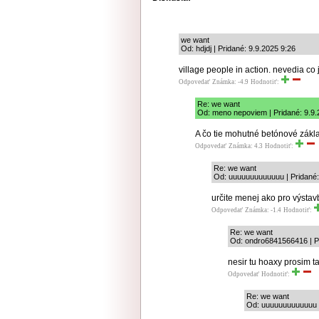
we want
Od: hdjdj | Pridané: 9.9.2025 9:26
village people in action. nevedia co 
Odpovedať
Známka: -4.9
Hodnotiť:
Re: we want
Od: meno nepoviem | Pridané: 9.9.
A čo tie mohutné betónové zákl
Odpovedať
Známka: 4.3
Hodnotiť:
Re: we want
Od: uuuuuuuuuuuuu | Pridané:
určite menej ako pro výstavb
Odpovedať
Známka: -1.4
Hodnotiť:
Re: we want
Od: ondro6841566416 | Pr
nesir tu hoaxy prosim t
Odpovedať
Hodnotiť:
Re: we want
Od: uuuuuuuuuuuuu |