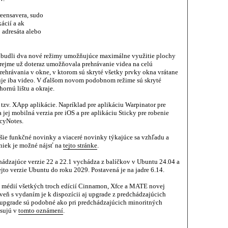
eensavera, sudo
ácií a ak
 adresáta alebo
ribudli dva nové režimy umožňujúce maximálne využitie plochy
rejme už doteraz umožňovala prehrávanie videa na celú
rehrávania v okne, v ktorom sú skryté všetky prvky okna vrátane
azuje iba video. V ďalšom novom podobnom režime sú skryté
ornú lištu a okraje.
 tzv. XApp aplikácie. Napríklad pre aplikáciu Warpinator pre
a jej mobilná verzia pre iOS a pre aplikáciu Sticky pre robenie
cyNotes.
nšie funkčné novinky a viaceré novinky týkajúce sa vzhľadu a
niek je možné nájsť na
tejto stránke
.
ádzajúce verzie 22 a 22.1 vychádza z balíčkov v Ubuntu 24.04 a
to verzie Ubuntu do roku 2029. Postavená je na jadre 6.14.
h médií všetkých troch edícií Cinnamon, Xfce a MATE novej
oveň s vydaním je k dispozícii aj upgrade z predchádzajúcich
re upgrade sú podobné ako pri predchádzajúcich minoritných
isujú v
tomto oznámení
.