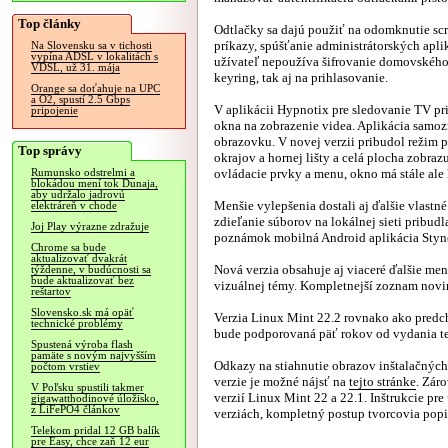
Top články
Odtlačky sa dajú použiť na odomknutie scr
príkazy, spúšťanie administrátorských aplik
Na Slovensku sa v tichosti
vypína ADSL v lokalitách s
užívateľ nepoužíva šifrovanie domovského
VDSL, už 31. mája
keyring, tak aj na prihlasovanie.
Orange sa doťahuje na UPC
a O2, spustí 2.5 Gbps
V aplikácii Hypnotix pre sledovanie TV p
pripojenie
okna na zobrazenie videa. Aplikácia samoz
obrazovku. V novej verzii pribudol režim p
Top správy
okrajov a hornej lišty a celá plocha zobr
ovládacie prvky a menu, okno má stále ale h
Rumunsko odstrelmi a
blokádou mení tok Dunaja,
aby udržalo jadrovú
Menšie vylepšenia dostali aj ďalšie vlastné
elektráreň v chode
zdieľanie súborov na lokálnej sieti pribudl
Joj Play výrazne zdražuje
poznámok mobilná Android aplikácia Styn
Chrome sa bude
aktualizovať dvakrát
Nová verzia obsahuje aj viaceré ďalšie me
týždenne, v budúcnosti sa
bude aktualizovať bez
vizuálnej témy. Kompletnejší zoznam novi
reštartov
Slovensko.sk má opäť
Verzia Linux Mint 22.2 rovnako ako predch
technické problémy
bude podporovaná päť rokov od vydania tej
Spustená výroba flash
pamäte s novým najvyšším
Odkazy na stiahnutie obrazov inštalačnýc
počtom vrstiev
verzie je možné nájsť na
tejto stránke
. Zár
V Poľsku spustili takmer
verzií Linux Mint 22 a 22.1. Inštrukcie p
gigawatthodinové úložisko,
z LiFePO4 článkov
verziách, kompletný postup tvorcovia pop
Telekom pridal 12 GB balík
pre Easy, chce zaň 12 eur