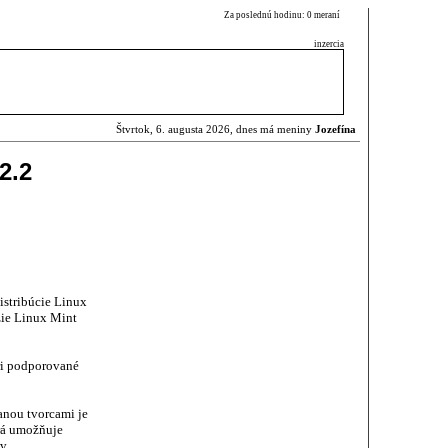
Za poslednú hodinu: 0 meraní
inzercia
Štvrtok, 6. augusta 2026, dnes má meniny
Jozefína
2.2
istribúcie Linux
zie Linux Mint
tri podporované
anou tvorcami je
orá umožňuje
v.