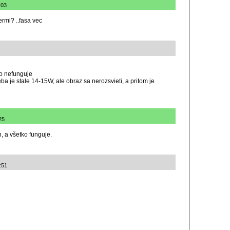
:03
ermi? ..fasa vec
o nefunguje
ba je stale 14-15W, ale obraz sa nerozsvieti, a pritom je
25
 a všetko funguje.
:51