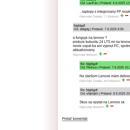
Od: LaciFas | Pridané: 6.9.2025 12
...laptopy s integrovany FP read
Odpovedať
Známka: 7.1
Hodnotiť:
fdgfdgdf
Od: afdgdg | Pridané: 7.9.2025 8:55
a funguje na lenovo ?
pretoze kubuntu 24 LTS mi na lenov
nevie uspat ba ani vypnut PC, spotre
aktualizovany.
Odpovedať
Hodnotiť:
Re: fdgfdgdf
Od: Pločica | Pridané: 7.9.2025 10:
Na staršom Lenove mám debian,
Odpovedať
Známka: 10.0
Hodnotiť:
Re: fdgfdgdf
Od: ehjkhjkh | Pridané: 8.9.2025 20
Skus sa opytat na Lenovo sk
Odpovedať
Hodnotiť:
Pridať komentár