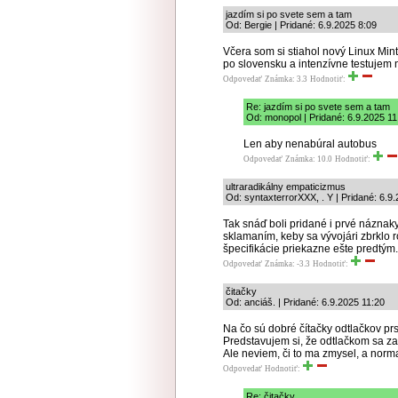
jazdím si po svete sem a tam
Od: Bergie | Pridané: 6.9.2025 8:09
Včera som si stiahol nový Linux Mi
po slovensku a intenzívne testujem 
Odpovedať
Známka: 3.3
Hodnotiť:
Re: jazdím si po svete sem a tam
Od: monopol | Pridané: 6.9.2025 11
Len aby nenabúral autobus
Odpovedať
Známka: 10.0
Hodnotiť:
ultraradikálny empaticizmus
Od: syntaxterrorXXX, . Y | Pridané: 6.9
Tak snáď boli pridané i prvé názna
sklamaním, keby sa vývojári zbrklo
špecifikácie priekazne ešte predtým.
Odpovedať
Známka: -3.3
Hodnotiť:
čitačky
Od: anciáš. | Pridané: 6.9.2025 11:20
Na čo sú dobré čítačky odtlačkov pr
Predstavujem si, že odtlačkom sa za
Ale neviem, či to ma zmysel, a norm
Odpovedať
Hodnotiť:
Re: čitačky