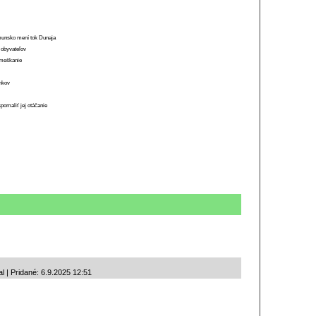
munsko mení tok Dunaja
 obyvateľov
o meškanie
ánkov
spomaliť jej otáčanie
l | Pridané: 6.9.2025 12:51