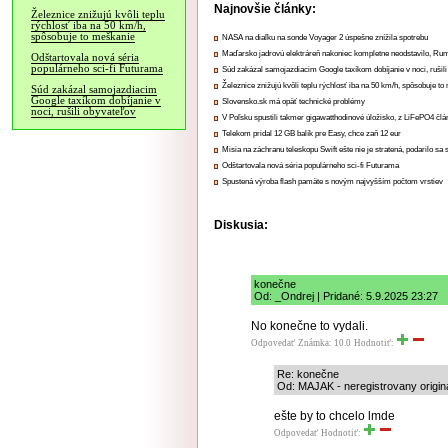
Najnovšie články:
Železnice znižujú kvôli teplu
rýchlosť iba na 50 km/h,
spôsobuje to meškanie
NASA na diaľku na sonde Voyager 2 úspešne znížila spotrebu
Maďarsko jadrovú elektráreň nakoniec kompletne neodstavilo, Ru
Odštartovala nová séria
populárneho sci-fi Futurama
Súd zakázal samojazdiacim Google taxíkom dobíjanie v noci, rušili
Železnice znižujú kvôli teplu rýchlosť iba na 50 km/h, spôsobuje t
Súd zakázal samojazdiacim
Google taxíkom dobíjanie v
Slovensko.sk má opäť technické problémy
noci, rušili obyvateľov
V Poľsku spustili takmer gigawatthodinové úložisko, z LiFePO4 čl
Telekom pridal 12 GB balík pre Easy, chce zaň 12 eur
Misia na záchranu teleskopu Swift ešte nie je stratená, podarilo sa 
Odštartovala nová séria populárneho sci-fi Futurama
Spustená výroba flash pamäte s novým najvyšším počtom vrstiev
Diskusia:
konečne
Od: _Ondrej | Pridané: 5.9.2025 23:27
No konečne to vydali.
Odpovedať
Známka: 10.0
Hodnotiť:
Re: konečne
Od: MAJAK - neregistrovany origina
ešte by to chcelo lmde
Odpovedať
Hodnotiť: