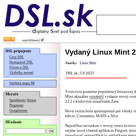
neprihlásený
Vydaný Linux Mint 2
DSL pripojenie
Ceny DSL
Dostupnosť DSL
Značky:
Linux Mint
Fórum o DSL
Výsledky meraní
DSL.sk, 5.9.2025
Satelitná mapa SR
Tvorcovia pomerne populárnej linuxovej d
Merače
Mint aktuálne
oznámili
vydanie novej ver
Speedmeter
Merania
22.2 s kódovým označením Zara.
Pingmeter
Googlemeter
Nová verzia bola sprístupnená pre všetky 
edície, Cinnamon, MATE a Xfce.
Hľadanie
Najväčšou novinkou v novej verzii avizov
zrejme nová vlastná aplikácia Fingwit, kt
manažovať autentifikáciu odtlačkami prsto