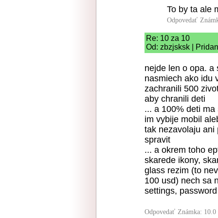
To by ta ale 
Odpovedať
Známk
Re: 10 za 10
Od: zbzjsksk | Prida
nejde len o opa. a 
nasmiech ako idu v
zachranili 500 ziv
aby chranili deti
... a 100% deti ma
im vybije mobil al
tak nezavolaju ani
spravit
... a okrem toho ep
skarede ikony, ska
glass rezim (to ne
100 usd) nech sa n
settings, password 
Odpovedať
Známka: 10.0