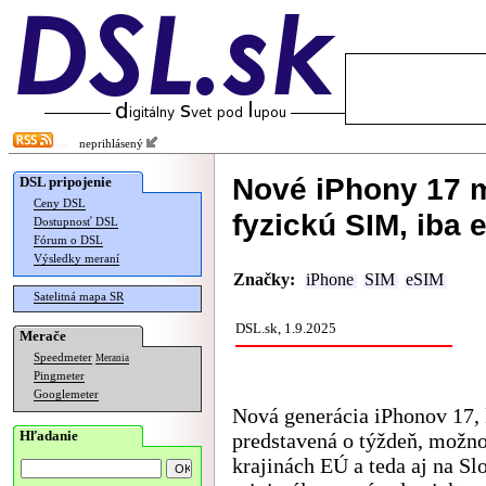
neprihlásený
Nové iPhony 17 
DSL pripojenie
Ceny DSL
fyzickú SIM, iba 
Dostupnosť DSL
Fórum o DSL
Výsledky meraní
Značky:
iPhone
SIM
eSIM
Satelitná mapa SR
DSL.sk, 1.9.2025
Merače
Speedmeter
Merania
Pingmeter
Googlemeter
Nová generácia iPhonov 17, 
Hľadanie
predstavená o týždeň, možno
krajinách EÚ a teda aj na S