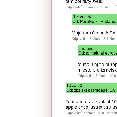
tam bol duty zvuk
Odpovedať
Známka: 8.1
Hodnoti
Re: vegeta
Od: ParaNoik | Pridané:
Majú tam čip od NSA.
Odpovedať
Známka: 8.4
Hodn
ano ano
Od: to maju aj europ
to maju aj tie euro
miesto pre izraelsk
Odpovedať
Známka: 10.0
10 za 10
Od: zbzjsksk | Pridané: 1.9
To mam teraz zaplatit 1
apple chcel ustretit 10 u
Odpovedať
Známka: 10.0
Hodnot