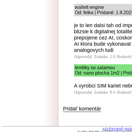
wallett engine
Od: fetka | Pridané: 1.9.20
je to len dalsi tah od im
blizsie k digitalnej total
prepojene cez AI, cosko
AI ktora bude vykonavat
analogovych ludi
Odpovedať
Známka: 2.0
Hodnoti
lentilky so salamou
Od: nano plocha 1m2 | Prid
A vyrobci SIM kariet neb
Odpovedať
Známka: 8.6
Hodnoti
Pridať komentár
NÁVŠTEVNOSŤ
|
INZE