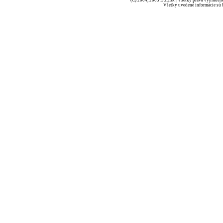
(C) 2004, 2005 DSL.sk | Všetky práva vyhradené
Všetky uvedené informácie sú b