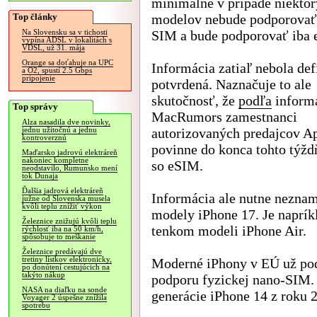
minimálne v prípade niekto
Top články
modelov nebude podporovať
SIM a bude podporovať iba 
Na Slovensku sa v tichosti
vypína ADSL v lokalitách s
VDSL, už 31. mája
Orange sa doťahuje na UPC
Informácia zatiaľ nebola def
a O2, spustí 2.5 Gbps
pripojenie
potvrdená. Naznačuje to ale
skutočnosť, že
podľa
informá
Top správy
MacRumors zamestnanci
Alza nasadila dve novinky,
autorizovaných predajcov A
jednu užitočnú a jednu
kontroverznú
povinne do konca tohto týžd
Maďarsko jadrovú elektráreň
nakoniec kompletne
so eSIM.
neodstavilo, Rumunsko mení
tok Dunaja
Ďalšia jadrová elektráreň
Informácia ale nutne neznam
južne od Slovenska musela
kvôli teplu znížiť výkon
modely iPhone 17. Je naprí
Železnice znižujú kvôli teplu
tenkom modeli iPhone Air.
rýchlosť iba na 50 km/h,
spôsobuje to meškanie
Železnice predávajú dve
tretiny lístkov elektronicky,
Moderné iPhony v EÚ už pod
po donútení cestujúcich na
takýto nákup
podporu fyzickej nano-SIM.
NASA na diaľku na sonde
generácie iPhone 14 z roku 
Voyager 2 úspešne znížila
spotrebu