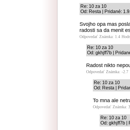
Re: 10 za 10
Od: Resta | Pridané: 1.
Svojho opa mas posla
radosti sa da menit 
Odpovedať
Známka: 1.4
Hodn
Re: 10 za 10
Od: gkhjff7b | Pridan
Radost nikto nepo
Odpovedať
Známka: -2.7
Re: 10 za 10
Od: Resta | Prida
To mna ale netr
Odpovedať
Známka: 3
Re: 10 za 10
Od: gkhjff7b |