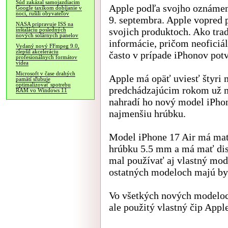
Súd zakázal samojazdiacim
Apple podľa svojho oznámeni
Google taxíkom dobíjanie v
noci, rušili obyvateľov
9. septembra. Apple vopred 
NASA pripravuje ISS na
svojich produktoch. Ako tradi
inštaláciu posledných
nových solárnych panelov
informácie, pričom neoficiá
Vydaný nový FFmpeg 9.0,
zlepšil akceleráciu
často v prípade iPhonov pot
profesionálnych formátov
videa
Microsoft v čase drahých
Apple má opäť uviesť štyri 
pamätí sľubuje
optimalizovať spotrebu
predchádzajúcim rokom už m
RAM vo Windows 11
nahradí ho nový model iPho
najmenšiu hrúbku.
Model iPhone 17 Air má mať 
hrúbku 5.5 mm a má mať disp
mal používať aj vlastný mod
ostatných modeloch majú b
Vo všetkých nových modeloc
ale použitý vlastný čip Appl