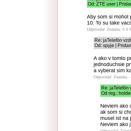
Od: ZTE user | Prida
Aby som si mohol p
10. To su take vac
Odpovedať
Známka: 6.4
Re: jaTelefón vz
Od: spyje | Prida
A ako v tomto 
jednoduchsie pr
a vyberat sim ka
Odpovedať
Známka: -
Re: jaTelefón
Od reg.: holde
Neviem ako u
ak som si ch
musel ist na 
Neviem ako je
Odpovedať
Známk