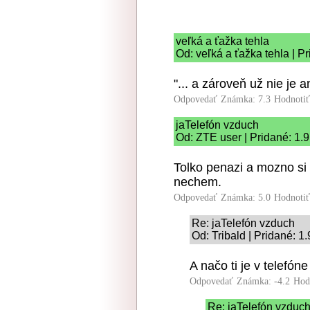
veľká a ťažka tehla
Od: veľká a ťažka tehla | P
"... a zároveň už nie je 
Odpovedať
Známka: 7.3
Hodnoti
jaTelefón vzduch
Od: ZTE user | Pridané: 1.
Tolko penazi a mozno si
nechem.
Odpovedať
Známka: 5.0
Hodnoti
Re: jaTelefón vzduch
Od: Tribald | Pridané: 1
A načo ti je v telefó
Odpovedať
Známka: -4.2
Hod
Re: jaTelefón vzduc