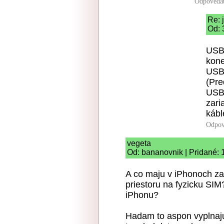
Odpoveda
Re: 
Od: 
USB 
kone
USB
(Pre
USB 
zar
kábl
Odpov
vegeta
Od: bananovnik | Pridané: 
A co maju v iPhonoch za
priestoru na fyzicku SIM
iPhonu?
Hadam to aspon vyplnaj