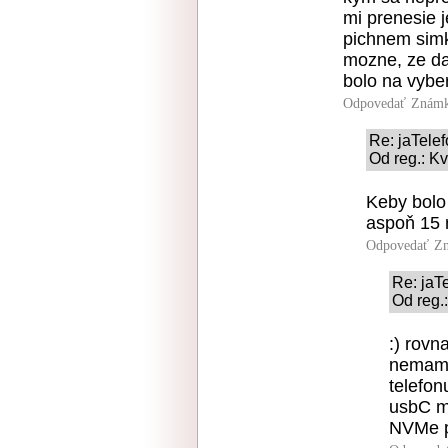
mi prenesie 
pichnem simk
mozne, ze da
bolo na vybe
Odpovedať
Známk
Re: jaTele
Od reg.: Kv
Keby bolo
aspoň 15 
Odpovedať
Zn
Re: jaT
Od reg.
:) rovn
nemam 
telefon
usbC m
NVMe p