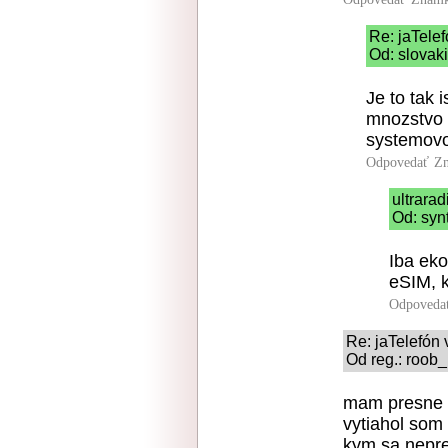
Re: jaTele
Od: slovaki
Je to tak 
mnozstvo 
systemovo
Odpovedať
Zn
ultrara
Od: syn
Iba eko
eSIM, k
Odpoveda
Re: jaTelefón
Od reg.: roob_
mam presne 0
vytiahol som
kym sa nepre