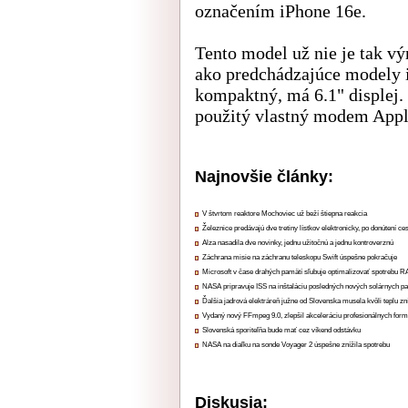
označením iPhone 16e.
Tento model už nie je tak v
ako predchádzajúce modely i
kompaktný, má 6.1" displej.
použitý vlastný modem Appl
Najnovšie články:
V štvrtom reaktore Mochoviec už beží štiepna reakcia
Železnice predávajú dve tretiny lístkov elektronicky, po donútení ce
Alza nasadila dve novinky, jednu užitočnú a jednu kontroverznú
Záchrana misie na záchranu teleskopu Swift úspešne pokračuje
Microsoft v čase drahých pamätí sľubuje optimalizovať spotrebu
NASA pripravuje ISS na inštaláciu posledných nových solárnych p
Ďalšia jadrová elektráreň južne od Slovenska musela kvôli teplu zn
Vydaný nový FFmpeg 9.0, zlepšil akceleráciu profesionálnych form
Slovenská sporiteľňa bude mať cez víkend odstávku
NASA na diaľku na sonde Voyager 2 úspešne znížila spotrebu
Diskusia: