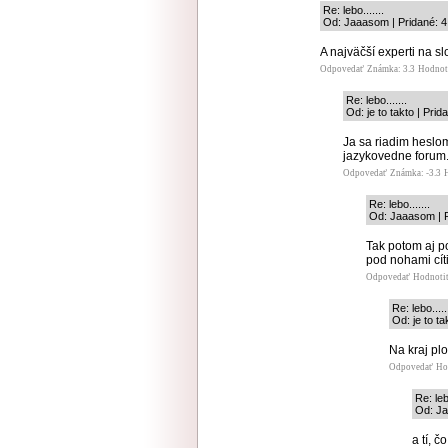
Re: lebo.......
Od: Jaaasom | Pridané: 4
A najväčší experti na sl
Odpovedať
Známka: 3.3
Hodnot
Re: lebo.......
Od: je to takto | Pri
Ja sa riadim heslom,
jazykovedne forum
Odpovedať
Známka: -3.3
Re: lebo.......
Od: Jaaasom | P
Tak potom aj po
pod nohami cít
Odpovedať
Hodnoti
Re: lebo.....
Od: je to t
Na kraj pl
Odpovedať
Ho
Re: lebo
Od: Ja
a tí, 