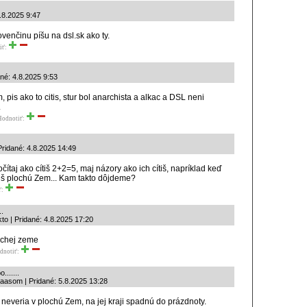
.8.2025 9:47
ovenčinu píšu na dsl.sk ako ty.
iť:
dané: 4.8.2025 9:53
 pis ako to citis, stur bol anarchista a alkac a DSL neni
.
Hodnotiť:
ridané: 4.8.2025 14:49
čítaj ako cítiš 2+2=5, maj názory ako ich cítiš, napríklad keď
iš plochú Zem... Kam takto dôjdeme?
ť:
..
akto | Pridané: 4.8.2025 17:20
ochej zeme
dnotiť:
.......
aasom | Pridané: 5.8.2025 13:28
čo neveria v plochú Zem, na jej kraji spadnú do prázdnoty.