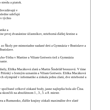
 stredu a piatok.
odovzdávajú v
sledne udeľujú
ov týchto
tike a
ne prvej dvanástine účastníkov, strieborná ďalšej šestine a
 zo Školy pre mimoriadne nadané deti a Gymnázia v Bratislave a
Bratislave.
ho-Tótha v Martine a Viliam Gottweis tiež z Gymnázia
nanie.
aily, Eliška Macáková zlatú a Martin Šindelář bronzovú. V tíme
rik Prítrský s čestným uznaním a Viliam Gottweis. Eliška Macáková
h olympiád v informatike a získala jednu zlatú, dve strieborné a
 spočítané celkové získané body, jasne najlepšia bola ale Čína.
a skončili na absolútnom 1., 3., 5. a 8. mieste.
órea a Rumunsko, ďalšie krajiny získali maximálne dve zlaté