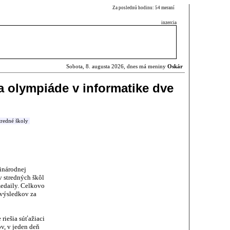
Za poslednú hodinu: 54 meraní
inzercia
Sobota, 8. augusta 2026, dnes má meniny
Oskár
a olympiáde v informatike dve
tredné školy
inárodnej
v stredných škôl
edaily. Celkovo
h výsledkov za
riešia súťažiaci
v, v jeden deň