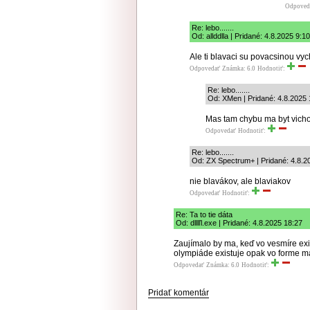
Odpoved
Re: lebo.......
Od: allddlla | Pridané: 4.8.2025 9:10
Ale ti blavaci su povacsinou vyc
Odpovedať
Známka: 6.0
Hodnotiť:
Re: lebo.......
Od: XMen | Pridané: 4.8.2025 
Mas tam chybu ma byt vichod
Odpovedať
Hodnotiť:
Re: lebo.......
Od: ZX Spectrum+ | Pridané: 4.8.2
nie blavákov, ale blaviakov
Odpovedať
Hodnotiť:
Re: Ta to tie dáta
Od: dlllľl.exe | Pridané: 4.8.2025 18:27
Zaujímalo by ma, keď vo vesmíre exi
olympiáde existuje opak vo forme m
Odpovedať
Známka: 6.0
Hodnotiť:
Pridať komentár