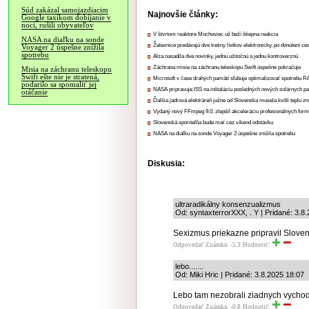
Súd zakázal samojazdiacim
Najnovšie články:
Google taxíkom dobíjanie v
noci, rušili obyvateľov
V štvrtom reaktore Mochoviec už beží štiepna reakcia
NASA na diaľku na sonde
Železnice predávajú dve tretiny lístkov elektronicky, po donútení ce
Voyager 2 úspešne znížila
spotrebu
Alza nasadila dve novinky, jednu užitočnú a jednu kontroverznú
Záchrana misie na záchranu teleskopu Swift úspešne pokračuje
Misia na záchranu teleskopu
Swift ešte nie je stratená,
Microsoft v čase drahých pamätí sľubuje optimalizovať spotrebu
podarilo sa spomaliť jej
NASA pripravuje ISS na inštaláciu posledných nových solárnych p
otáčanie
Ďalšia jadrová elektráreň južne od Slovenska musela kvôli teplu zn
Vydaný nový FFmpeg 9.0, zlepšil akceleráciu profesionálnych form
Slovenská sporiteľňa bude mať cez víkend odstávku
NASA na diaľku na sonde Voyager 2 úspešne znížila spotrebu
Diskusia:
ultraradikálny konsenzualizmus
Od: syntaxterrorXXX, . Y | Pridané: 3.8
Sexizmus priekazne pripravil Sloven
Odpovedať
Známka: -5.3
Hodnotiť:
lebo.......
Od: Miki Hric | Pridané: 3.8.2025 18:07
Lebo tam nezobrali ziadnych vychodn
Odpovedať
Známka: -0.8
Hodnotiť: