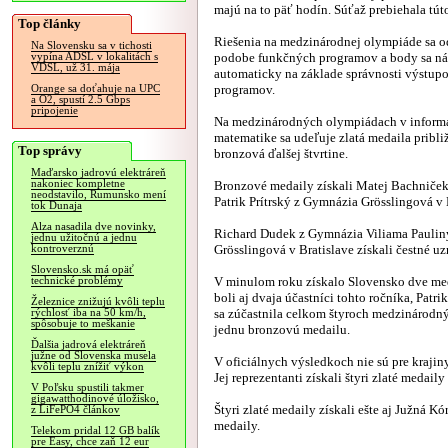
majú na to päť hodín. Súťaž prebiehala túto
Top články
Riešenia na medzinárodnej olympiáde sa 
Na Slovensku sa v tichosti
podobe funkčných programov a body sa ná
vypína ADSL v lokalitách s
VDSL, už 31. mája
automaticky na základe správnosti výstup
programov.
Orange sa doťahuje na UPC
a O2, spustí 2.5 Gbps
pripojenie
Na medzinárodných olympiádach v informa
matematike sa udeľuje zlatá medaila približ
Top správy
bronzová ďalšej štvrtine.
Maďarsko jadrovú elektráreň
nakoniec kompletne
Bronzové medaily získali Matej Bachniček
neodstavilo, Rumunsko mení
Patrik Prítrský z Gymnázia Grösslingová v 
tok Dunaja
Alza nasadila dve novinky,
Richard Dudek z Gymnázia Viliama Pauliny
jednu užitočnú a jednu
Grösslingová v Bratislave získali čestné uz
kontroverznú
Slovensko.sk má opäť
V minulom roku získalo Slovensko dve med
technické problémy
boli aj dvaja účastníci tohto ročníka, Pat
Železnice znižujú kvôli teplu
sa zúčastnila celkom štyroch medzinárodnýc
rýchlosť iba na 50 km/h,
spôsobuje to meškanie
jednu bronzovú medailu.
Ďalšia jadrová elektráreň
južne od Slovenska musela
V oficiálnych výsledkoch nie sú pre krajiny
kvôli teplu znížiť výkon
Jej reprezentanti získali štyri zlaté medaily 
V Poľsku spustili takmer
gigawatthodinové úložisko,
Štyri zlaté medaily získali ešte aj Južná K
z LiFePO4 článkov
medaily.
Telekom pridal 12 GB balík
pre Easy, chce zaň 12 eur