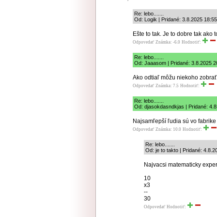
Re: lebo.......
Od: Logik | Pridané: 3.8.2025 18:55
Ešte to tak. Je to dobre tak ako t
Odpovedať
Známka: -6.0
Hodnotiť:
Re: lebo.......
Od: Jaaasom | Pridané: 3.8.2025 2
Ako odtiaľ môžu niekoho zobrať,
Odpovedať
Známka: 7.5
Hodnotiť:
Re: lebo.......
Od: djasokdasndkjas | Pridané: 4.8
Najsamľepší ľudia sú vo fabrik
Odpovedať
Známka: 10.0
Hodnotiť:
Re: lebo.......
Od: je to takto | Pridané: 4.8.
Najvacsi matematicky expert
10
x3
--
30
Odpovedať
Hodnotiť: