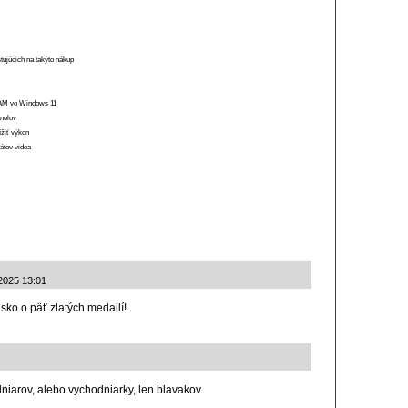
stujúcich na takýto nákup
 RAM vo Windows 11
anelov
ížiť výkon
átov videa
.2025 13:01
sko o päť zlatých medailí!
iarov, alebo vychodniarky, len blavakov.