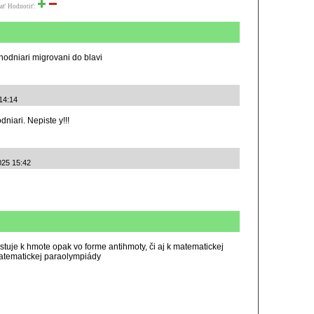
ať
Hodnotiť:
hodniari migrovani do blavi
14:14
niari. Nepiste y!!!
025 15:42
stuje k hmote opak vo forme antihmoty, či aj k matematickej
atematickej paraolympiády