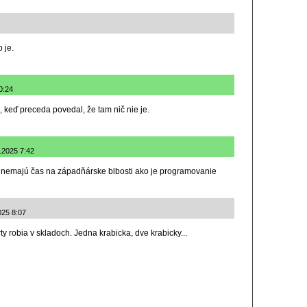
o je.
0:24
 keď preceda povedal, že tam nič nie je.
.2025 7:42
e nemajú čas na západňárske blbosti ako je programovanie
2025 8:07
y robia v skladoch. Jedna krabicka, dve krabicky...