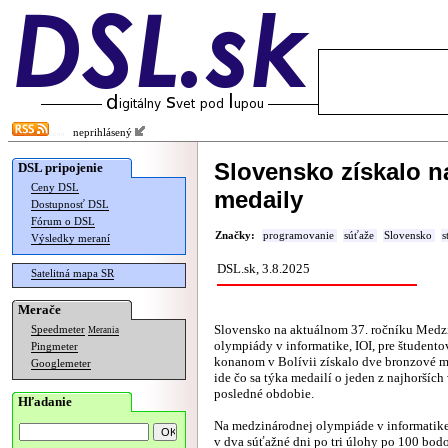
neprihlásený
Slovensko získalo n
DSL pripojenie
Ceny DSL
medaily
Dostupnosť DSL
Fórum o DSL
Značky:
programovanie
súťaže
Slovensko
s
Výsledky meraní
DSL.sk, 3.8.2025
Satelitná mapa SR
Merače
Slovensko na aktuálnom 37. ročníku Medz
Speedmeter
Merania
olympiády v informatike, IOI, pre študento
Pingmeter
konanom v Bolívii získalo dve bronzové m
Googlemeter
ide čo sa týka medailí o jeden z najhoršíc
posledné obdobie.
Hľadanie
Na medzinárodnej olympiáde v informatike 
v dva súťažné dni po tri úlohy po 100 bodo