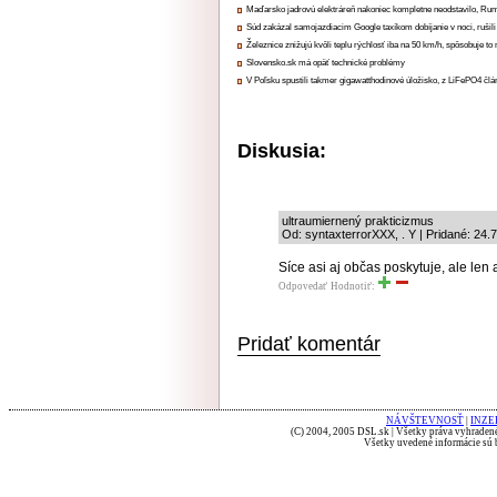
Maďarsko jadrovú elektráreň nakoniec kompletne neodstavilo, Ru
Súd zakázal samojazdiacim Google taxíkom dobíjanie v noci, rušili
Železnice znižujú kvôli teplu rýchlosť iba na 50 km/h, spôsobuje t
Slovensko.sk má opäť technické problémy
V Poľsku spustili takmer gigawatthodinové úložisko, z LiFePO4 čl
Diskusia:
ultraumiernený prakticizmus
Od: syntaxterrorXXX, . Y | Pridané: 24.
Síce asi aj občas poskytuje, ale le
Odpovedať
Hodnotiť:
Pridať komentár
NÁVŠTEVNOSŤ
|
INZE
(C) 2004, 2005 DSL.sk | Všetky práva vyhradené
Všetky uvedené informácie sú b