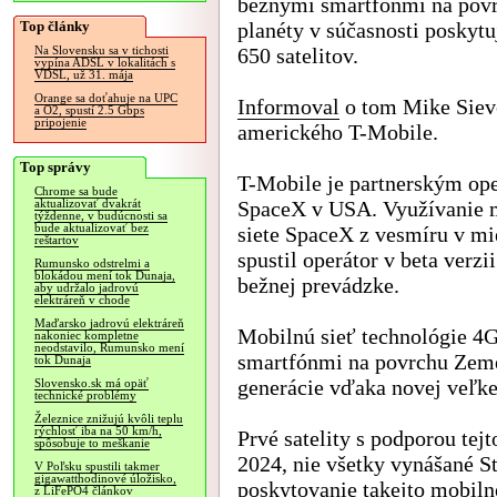
bežnými smartfónmi na pov
Top články
planéty v súčasnosti poskytu
650 satelitov.
Na Slovensku sa v tichosti
vypína ADSL v lokalitách s
VDSL, už 31. mája
Orange sa doťahuje na UPC
Informoval
o tom Mike Siev
a O2, spustí 2.5 Gbps
pripojenie
amerického T-Mobile.
Top správy
T-Mobile je partnerským op
Chrome sa bude
SpaceX v USA. Využívanie 
aktualizovať dvakrát
týždenne, v budúcnosti sa
bude aktualizovať bez
siete SpaceX z vesmíru v mi
reštartov
spustil operátor v beta verzii
Rumunsko odstrelmi a
blokádou mení tok Dunaja,
bežnej prevádzke.
aby udržalo jadrovú
elektráreň v chode
Maďarsko jadrovú elektráreň
Mobilnú sieť technológie 4
nakoniec kompletne
neodstavilo, Rumunsko mení
smartfónmi na povrchu Zeme 
tok Dunaja
generácie vďaka novej veľke
Slovensko.sk má opäť
technické problémy
Železnice znižujú kvôli teplu
rýchlosť iba na 50 km/h,
Prvé satelity s podporou tej
spôsobuje to meškanie
2024, nie všetky vynášané St
V Poľsku spustili takmer
gigawatthodinové úložisko,
poskytovanie takejto mobilne
z LiFePO4 článkov