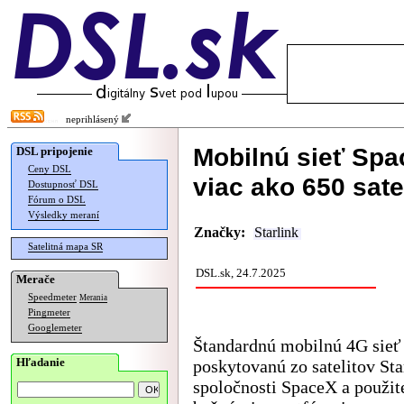
neprihlásený
Mobilnú sieť Spa
DSL pripojenie
Ceny DSL
viac ako 650 sate
Dostupnosť DSL
Fórum o DSL
Výsledky meraní
Značky:
Starlink
Satelitná mapa SR
DSL.sk, 24.7.2025
Merače
Speedmeter
Merania
Pingmeter
Googlemeter
Štandardnú mobilnú 4G sieť
Hľadanie
poskytovanú zo satelitov Sta
spoločnosti SpaceX a použit