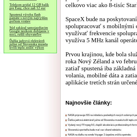
celkovo viac ako 8-tisíc Starl
Telekom pridal 12 GB balík
pre Easy, chce zaň 12 eur
Spustená výroba flash
SpaceX bude na poskytovaní 
pamäte s novým najvyšším
počtom vrstiev
spolupracovať s mobilnými o
Súd zakázal samojazdiacim
Google taxíkom dobíjanie v
využívať frekvencie spolupr
noci, rušili obyvateľov
využíva 5 MHz kanál operá
Ďalšia jadrová elektráreň
južne od Slovenska musela
kvôli teplu znížiť výkon
Prvou krajinou, kde bola slu
roka Nový Zéland a vo febru
zatiaľ spustená iba základná
volania, mobilné dáta a zati
aplikácie tretích strán urče
Najnovšie články:
NASA pripravuje ISS na inštaláciu posledných nových solárnych p
Ďalšia jadrová elektráreň južne od Slovenska musela kvôli teplu zn
Vydaný nový FFmpeg 9.0, zlepšil akceleráciu profesionálnych form
Slovenská sporiteľňa bude mať cez víkend odstávku
NASA na diaľku na sonde Voyager 2 úspešne znížila spotrebu