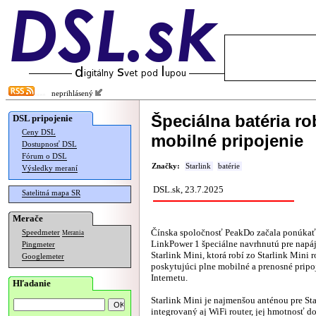
neprihlásený
Špeciálna batéria ro
DSL pripojenie
Ceny DSL
mobilné pripojenie
Dostupnosť DSL
Fórum o DSL
Značky:
Starlink
batérie
Výsledky meraní
DSL.sk, 23.7.2025
Satelitná mapa SR
Merače
Čínska spoločnosť PeakDo začala ponúkať
Speedmeter
Merania
LinkPower 1 špeciálne navrhnutú pre napá
Pingmeter
Starlink Mini, ktorá robí zo Starlink Mini r
Googlemeter
poskytujúci plne mobilné a prenosné pripo
Internetu.
Hľadanie
Starlink Mini je najmenšou anténou pre Sta
integrovaný aj WiFi router, jej hmotnosť d