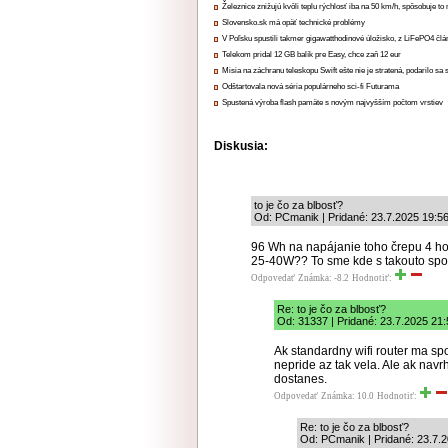
Železnice znižujú kvôli teplu rýchlosť iba na 50 km/h, spôsobuje t
Slovensko.sk má opäť technické problémy
V Poľsku spustili takmer gigawatthodinové úložisko, z LiFePO4 čl
Telekom pridal 12 GB balík pre Easy, chce zaň 12 eur
Misia na záchranu teleskopu Swift ešte nie je stratená, podarilo sa 
Odštartovala nová séria populárneho sci-fi Futurama
Spustená výroba flash pamäte s novým najvyšším počtom vrstiev
Diskusia:
to je čo za blbosť?
Od: PCmanik | Pridané: 23.7.2025 19:5
96 Wh na napájanie toho črepu 4 ho
25-40W?? To sme kde s takouto sp
Odpovedať
Známka: -8.2
Hodnotiť:
Re: to je čo za blbosť?
Od: 31337 | Pridané: 23.7.2025 21:
Ak standardny wifi router ma sp
nepride az tak vela. Ale ak navr
dostanes.
Odpovedať
Známka: 10.0
Hodnotiť:
Re: to je čo za blbosť?
Od: PCmanik | Pridané: 23.7.