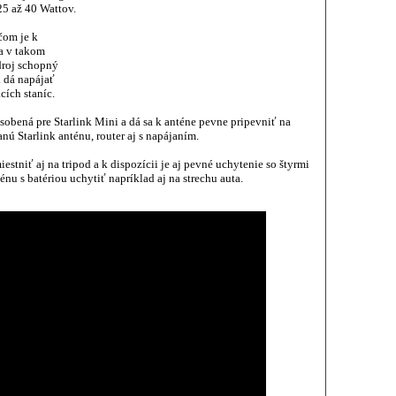
5 až 40 Wattov.
čom je k
 a v takom
droj schopný
k dá napájať
cích staníc.
ôsobená pre Starlink Mini a dá sa k anténe pevne pripevniť na
anú Starlink anténu, router aj s napájaním.
estniť aj na tripod a k dispozícii je aj pevné uchytenie so štyrmi
u s batériou uchytiť napríklad aj na strechu auta.