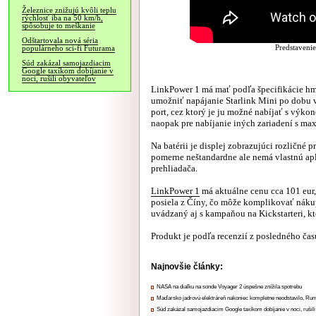
Železnice znižujú kvôli teplu
rýchlosť iba na 50 km/h,
spôsobuje to meškanie
Odštartovala nová séria
Predstaveni
populárneho sci-fi Futurama
Súd zakázal samojazdiacim
Google taxíkom dobíjanie v
noci, rušili obyvateľov
LinkPower 1 má mať podľa špecifikácie h
umožniť napájanie Starlink Mini po dobu v
port, cez ktorý je ju možné nabíjať s výk
naopak pre nabíjanie iných zariadení s 
Na batérii je displej zobrazujúci rozličné
pomerne neštandardne ale nemá vlastnú a
prehliadača.
LinkPower 1
má aktuálne cenu cca 101 eur,
posiela z Číny, čo môže komplikovať náku
uvádzaný aj s kampaňou na Kickstarteri, kto
Produkt je podľa recenzií z posledného čas
Najnovšie články:
NASA na diaľku na sonde Voyager 2 úspešne znížila spotrebu
Maďarsko jadrovú elektráreň nakoniec kompletne neodstavilo, Ru
Súd zakázal samojazdiacim Google taxíkom dobíjanie v noci, rušili