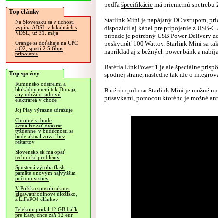
podľa
špecifikácie
má priemernú spotrebu 2
Top články
Starlink Mini je napájaný DC vstupom, pri
Na Slovensku sa v tichosti
dispozícii aj kábel pre pripojenie z USB-C
vypína ADSL v lokalitách s
VDSL, už 31. mája
prípade je potrebný USB Power Delivery z
poskytnúť 100 Wattov. Starlink Mini sa ta
Orange sa doťahuje na UPC
a O2, spustí 2.5 Gbps
napríklad aj z bežných power bánk a nabíja
pripojenie
Batéria LinkPower 1 je ale špeciálne prisp
Top správy
spodnej strane, následne tak ide o integrov
Rumunsko odstrelmi a
blokádou mení tok Dunaja,
Batériu spolu so Starlink Mini je možné umi
aby udržalo jadrovú
prísavkami, pomocou ktorého je možné antén
elektráreň v chode
Joj Play výrazne zdražuje
Chrome sa bude
aktualizovať dvakrát
týždenne, v budúcnosti sa
bude aktualizovať bez
reštartov
Slovensko.sk má opäť
technické problémy
Spustená výroba flash
pamäte s novým najvyšším
počtom vrstiev
V Poľsku spustili takmer
gigawatthodinové úložisko,
z LiFePO4 článkov
Telekom pridal 12 GB balík
pre Easy, chce zaň 12 eur