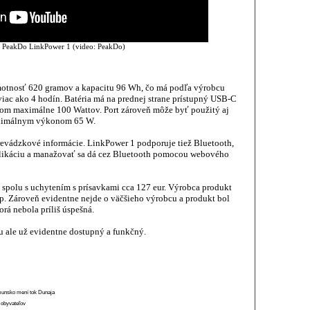
e PeakDo LinkPower 1 (video: PeakDo)
motnosť 620 gramov a kapacitu 96 Wh, čo má podľa výrobcu
iac ako 4 hodín. Batéria má na prednej strane prístupný USB-C
onom maximálne 100 Wattov. Port zároveň môže byť použitý aj
maximálnym výkonom 65 W.
 prevádzkové informácie. LinkPower 1 podporuje tiež Bluetooth,
plikáciu a manažovať sa dá cez Bluetooth pomocou webového
 spolu s uchytením s prísavkami cca 127 eur. Výrobca produkt
p. Zároveň evidentne nejde o väčšieho výrobcu a produkt bol
rá nebola príliš úspešná.
u ale už evidentne dostupný a funkčný.
munsko mení tok Dunaja
 obyvateľov