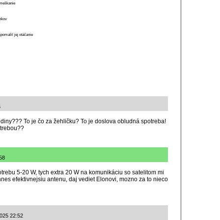
o meškanie
ánkov
spomaliť jej otáčanie
6
diny??? To je čo za žehličku? To je doslova obludná spotreba!
otrebou??
58
otrebu 5-20 W, tych extra 20 W na komunikáciu so satelitom mi
hnes efektivnejsiu antenu, daj vediet Elonovi, mozno za to nieco
2025 22:52