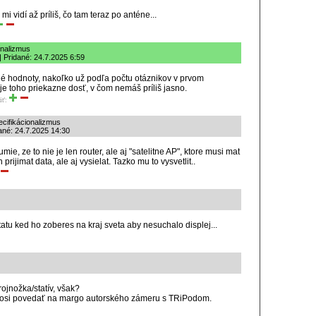
i vidí až príliš, čo tam teraz po anténe...
onalizmus
| Pridané: 24.7.2025 6:59
lé hodnoty, nakoľko už podľa počtu otáznikov v prvom
 je toho priekazne dosť, v čom nemáš príliš jasno.
iť:
ecifikácionalizmus
ané: 24.7.2025 14:30
e, ze to nie je len router, ale aj "satelitne AP", ktore musi mat
n prijimat data, ale aj vysielat. Tazko mu to vysvetlit..
tatu ked ho zoberes na kraj sveta aby nesuchalo displej...
rojnožka/statív, však?
il čosi povedať na margo autorského zámeru s TRiPodom.