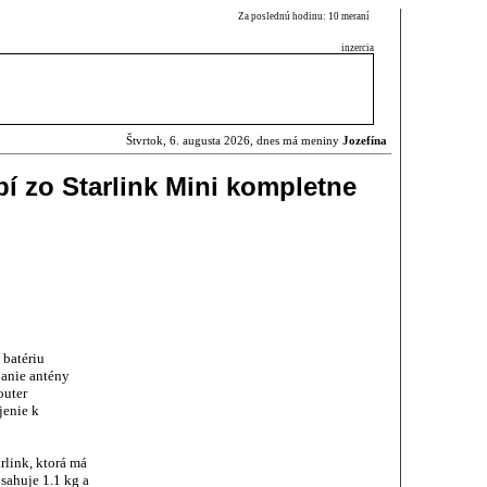
Za poslednú hodinu: 10 meraní
inzercia
Štvrtok, 6. augusta 2026, dnes má meniny
Jozefína
bí zo Starlink Mini kompletne
 batériu
janie antény
outer
jenie k
rlink, ktorá má
osahuje 1.1 kg a