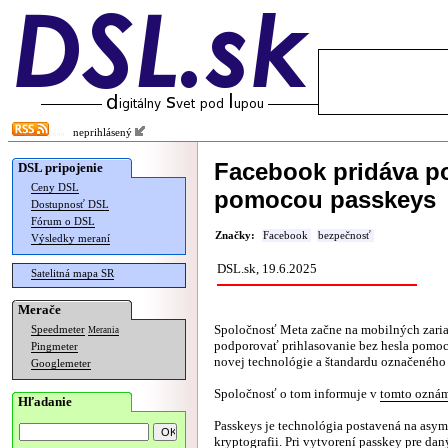
neprihlásený
Facebook pridáva po
DSL pripojenie
Ceny DSL
pomocou passkeys
Dostupnosť DSL
Fórum o DSL
Značky:
Facebook
bezpečnosť
Výsledky meraní
DSL.sk, 19.6.2025
Satelitná mapa SR
Merače
Spoločnosť Meta začne na mobilných zari
Speedmeter
Merania
podporovať prihlasovanie bez hesla pomoc
Pingmeter
novej technológie a štandardu označeného
Googlemeter
Spoločnosť o tom informuje v
tomto ozná
Hľadanie
Passkeys je technológia postavená na asym
kryptografii. Pri vytvorení passkey pre dan