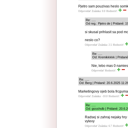
Pjetro sam pouzivas heslo somkk
Odpovedať
Známka: 0.0
Hodnotiť:
Re: .....
Od reg.: Pjetro de | Pridané: 
si skusal prihlasit sa pod
neslo co?
Odpovedať
Známka: 2.5
Hodnotiť:
Re: .....
Od: Kremikkkkk | Pridané
Nie, lebo mas 0 namies
Odpovedať
Hodnotiť:
Re: .....
Od: Berg | Pridané: 20.6.2025 11:2
Marketingovy ojeb bola frcguma, 
Odpovedať
Známka: -10.0
Hodnotiť:
Re: .....
Od: gssshslb | Pridané: 20.6.
Radsej si zahraj nejaky hry
vylevy
Odpovedať
Známka: 6.7
Hodnotiť: