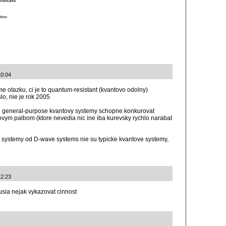
o meškanie
ánkov
10:04
e otazku, ci je to quantum-resistant (kvantovo odolny)
slo, nie je rok 2005
e general-purpose kvantovy systemy schopne konkurovat
vym palbom (ktore nevedia nic ine iba kurevsky rychlo narabat
e systemy od D-wave systems nie su typicke kvantove systemy,
12:23
usia nejak vykazovat cinnost