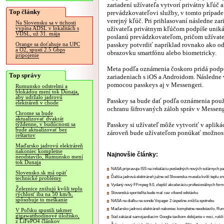
zariadení užívateľa vytvorí privátny kľúč a
Top články
prevádzkovateľovi služby, v tomto prípade
verejný kľúč. Pri prihlasovaní následne zar
Na Slovensku sa v tichosti
užívateľa privátnym kľúčom podpíše unik
vypína ADSL v lokalitách s
VDSL, už 31. mája
poslanú prevádzkovateľom, pričom užívate
passkey potvrdiť napríklad rovnako ako 
Orange sa doťahuje na UPC
a O2, spustí 2.5 Gbps
obrazovku smartfónu alebo biometricky.
pripojenie
Meta podľa oznámenia čoskoro pridá podp
Top správy
zariadeniach s iOS a Androidom. Následne
pomocou passkeys aj v Messengeri.
Rumunsko odstrelmi a
blokádou mení tok Dunaja,
aby udržalo jadrovú
Passkey sa bude dať podľa oznámenia použi
elektráreň v chode
ochranu šifrovaných záloh správ v Messeng
Chrome sa bude
aktualizovať dvakrát
Passkey si užívateľ môže vytvoriť v aplik
týždenne, v budúcnosti sa
bude aktualizovať bez
zároveň bude užívateľom ponúkať možnosť 
reštartov
Maďarsko jadrovú elektráreň
nakoniec kompletne
Najnovšie články:
neodstavilo, Rumunsko mení
tok Dunaja
NASA pripravuje ISS na inštaláciu posledných nových solárnych p
Slovensko.sk má opäť
Ďalšia jadrová elektráreň južne od Slovenska musela kvôli teplu zn
technické problémy
Vydaný nový FFmpeg 9.0, zlepšil akceleráciu profesionálnych form
Železnice znižujú kvôli teplu
Slovenská sporiteľňa bude mať cez víkend odstávku
rýchlosť iba na 50 km/h,
spôsobuje to meškanie
NASA na diaľku na sonde Voyager 2 úspešne znížila spotrebu
Maďarsko jadrovú elektráreň nakoniec kompletne neodstavilo, Ru
V Poľsku spustili takmer
gigawatthodinové úložisko,
Súd zakázal samojazdiacim Google taxíkom dobíjanie v noci, rušili
z LiFePO4 článkov