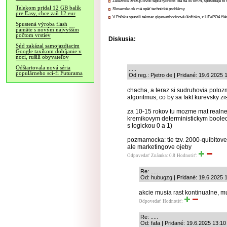
Železnice znižujú kvôli teplu rýchlosť iba na 50 km/h, spôsobuje t
Telekom pridal 12 GB balík
Slovensko.sk má opäť technické problémy
pre Easy, chce zaň 12 eur
V Poľsku spustili takmer gigawatthodinové úložisko, z LiFePO4 čl
Spustená výroba flash
pamäte s novým najvyšším
počtom vrstiev
Diskusia:
Súd zakázal samojazdiacim
Google taxíkom dobíjanie v
noci, rušili obyvateľov
Odštartovala nová séria
.....
populárneho sci-fi Futurama
Od reg.: Pjetro de | Pridané: 19.6.2025 
chacha, a teraz si sudruhovia polozm
algoritmus, co by sa fakt kurevsky zi
za 10-15 rokov tu mozme mat realn
kremikovym deterministickym booleo
s logickou 0 a 1)
pozmamocka: tie tzv. 2000-quibitov
ale marketingove ojeby
Odpovedať
Známka: 0.8
Hodnotiť:
Re: .....
Od: hubugzg | Pridané: 19.6.2025 
akcie musia rast kontinualne, m
Odpovedať
Hodnotiť:
Re: .....
Od: fafa | Pridané: 19.6.2025 13:10