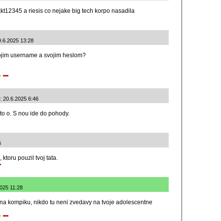
t12345 a riesis co nejake big tech korpo nasadila
19.6.2025 13:28
 mojim username a svojim heslom?
: 20.6.2025 6:46
to o. S nou ide do pohody.
6
ktoru pouzil tvoj tata.
2025 11:28
 na kompiku, nikdo tu neni zvedavy na tvoje adolescentne