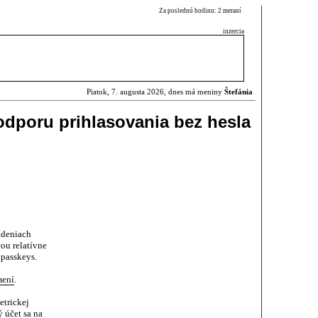
Za poslednú hodinu: 2 meraní
inzercia
Piatok, 7. augusta 2026, dnes má meniny
Štefánia
dporu prihlasovania bez hesla
adeniach
ou relatívne
 passkeys.
mení
.
etrickej
ý účet sa na