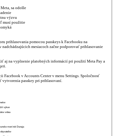
 Meta, sa odošle
iadenie
átnu výzvu
ľ musí použitie
odomyká
oru prihlasovania pomocou passkeys k Facebooku na
 v nadchádzajúcich mesiacoch začne podporovať prihlasovanie
ť aj na vyplnenie platobných informácií pri použití Meta Pay a
eri.
ácii Facebook v Accounts Center v menu Settings. Spoločnosť
vytvorenia passkey pri prihlasovaní.
anelov
ížiť výkon
átov videa
munsko mení tok Dunaja
 obyvateľov