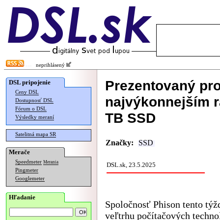
neprihlásený
Prezentovaný pr
DSL pripojenie
Ceny DSL
najvýkonnejším 
Dostupnosť DSL
Fórum o DSL
TB SSD
Výsledky meraní
Satelitná mapa SR
Značky:
SSD
Merače
Speedmeter
Merania
DSL.sk, 23.5.2025
Pingmeter
Googlemeter
Hľadanie
Spoločnosť Phison tento týž
veľtrhu počítačových techno