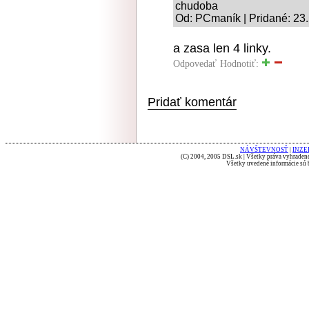
chudoba
Od: PCmaník | Pridané: 23
a zasa len 4 linky.
Odpovedať
Hodnotiť:
Pridať komentár
NÁVŠTEVNOSŤ
|
INZE
(C) 2004, 2005 DSL.sk | Všetky práva vyhradené
Všetky uvedené informácie sú b