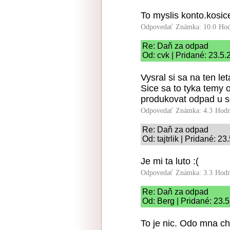
To myslis konto.kosic
Odpovedať
Známka: 10.0
Hod
Re: Daň za odpad
Od: cvk | Pridané: 23.5
Vysral si sa na ten le
Sice sa to tyka temy 
produkovat odpad u
Odpovedať
Známka: 4.3
Hodn
Re: Daň za odpad
Od: tajtrlik | Pridané: 2
Je mi ta luto :(
Odpovedať
Známka: 3.3
Hodn
Re: Daň za odpad
Od: Berg | Pridané: 23.
To je nic. Odo mna chc