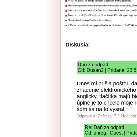
NASA na diaľku na sonde Voyager 2 úspešne znížila spotrebu
Maďarsko jadrovú elektráreň nakoniec kompletne neodstavilo, Ru
Súd zakázal samojazdiacim Google taxíkom dobíjanie v noci, rušili
Železnice znižujú kvôli teplu rýchlosť iba na 50 km/h, spôsobuje t
Slovensko.sk má opäť technické problémy
V Poľsku spustili takmer gigawatthodinové úložisko, z LiFePO4 čl
Diskusia:
Daň za odpad
Od: Dusan2 | Pridané: 23.5
Dnes mi prišla poštou da
zriadenie elektronického 
anglicky, tlačítka majú b
úplne je to chcelo moje 
som sa na to vysral.
Odpovedať
Známka: 7.5
Hodnoti
Re: Daň za odpad
Od: unreg.: Guest | Pri