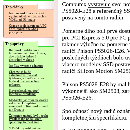
Computex
vystavuje
svoj no
Top články
PS5028-E28 a referenčný S
Na Slovensku sa v tichosti
postavený na tomto radiči.
vypína ADSL v lokalitách s
VDSL, už 31. mája
Orange sa doťahuje na UPC
a O2, spustí 2.5 Gbps
Pomerne dlho boli prvé dos
pripojenie
pre PCI Express 5.0 pre PC 
takmer výlučne na pomerne
Top správy
radiči Phison PS5026-E26. 
Rumunsko odstrelmi a
blokádou mení tok Dunaja,
posledných týždňoch bolo u
aby udržalo jadrovú
elektráreň v chode
viacero modelov SSD posta
Joj Play výrazne zdražuje
radiči Silicon Motion SM25
Chrome sa bude
aktualizovať dvakrát
týždenne, v budúcnosti sa
bude aktualizovať bez
Phison PS5028-E28 by mal b
reštartov
výkonnejší ako SM2508, záro
Slovensko.sk má opäť
technické problémy
PS5026-E26.
Maďarsko jadrovú elektráreň
nakoniec kompletne
neodstavilo, Rumunsko mení
Spoločnosť nový radič oznámi
tok Dunaja
Železnice znižujú kvôli teplu
kompletnejšiu špecifikáciu.
rýchlosť iba na 50 km/h,
spôsobuje to meškanie
V Poľsku spustili takmer