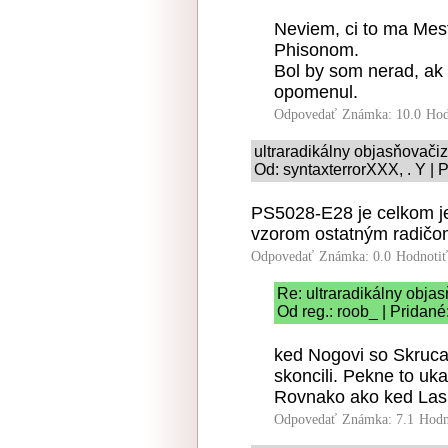
Neviem, ci to ma Mes
Phisonom.
Bol by som nerad, ak 
opomenul.
Odpovedať
Známka: 10.0
Hod
ultraradikálny objasňovač
Od: syntaxterrorXXX, . Y | 
PS5028-E28 je celkom je
vzorom ostatným radičom,
Odpovedať
Známka: 0.0
Hodnoti
Re: ultraradikálny obj
Od reg.: roob_ | Pridané
ked Nogovi so Skrucan
skoncili. Pekne to uk
Rovnako ako ked Lasi
Odpovedať
Známka: 7.1
Hodn