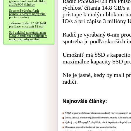
Radič PS5028-E28 má Phis
gigawatthodinové úložisko,
z LiFePO4 článkov
rýchlosť čítania 14.8 GB/s 
Spustená výroba flash
prístupe k malým blokom na 
pamäte s novým najvyšším
počtom vrstiev
IO/s a pri zápise 3 milióny I
Telekom pridal 12 GB balík
pre Easy, chce zaň 12 eur
Súd zakázal samojazdiacim
Radič je vyrábaný 6-nm pro
Google taxíkom dobíjanie v
noci, rušili obyvateľov
spotreba je podľa skorších i
Umožniť má SSD s kapacitou
maximálne kapacity SSD pre
Nie je jasné, kedy by mali 
radiči.
Najnovšie články:
NASA pripravuje ISS na inštaláciu posledných nových solárnych p
Ďalšia jadrová elektráreň južne od Slovenska musela kvôli teplu zn
Vydaný nový FFmpeg 9.0, zlepšil akceleráciu profesionálnych form
Slovenská sporiteľňa bude mať cez víkend odstávku