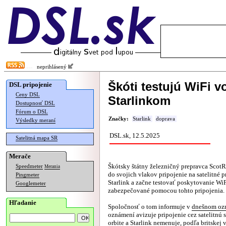
neprihlásený
Škóti testujú WiFi 
DSL pripojenie
Ceny DSL
Starlinkom
Dostupnosť DSL
Fórum o DSL
Značky:
Starlink
doprava
Výsledky meraní
DSL.sk, 12.5.2025
Satelitná mapa SR
Merače
Škótsky štátny železničný prepravca ScotR
Speedmeter
Merania
do svojich vlakov pripojenie na satelitné p
Pingmeter
Starlink a začne testovať poskytovanie Wi
Googlemeter
zabezpečované pomocou tohto pripojenia.
Hľadanie
Spoločnosť o tom informuje v
dnešnom oz
oznámení avizuje pripojenie cez satelitnú s
orbite a Starlink nemenuje, podľa britskej 