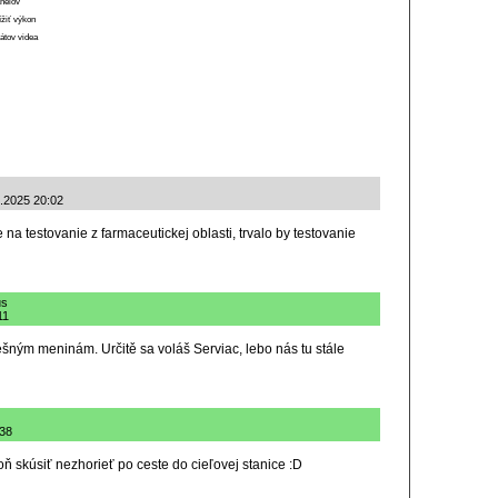
anelov
ížiť výkon
átov videa
5.2025 20:02
 na testovanie z farmaceutickej oblasti, trvalo by testovanie
us
11
ešným meninám. Určitě sa voláš Serviac, lebo nás tu stále
:38
ň skúsiť nezhorieť po ceste do cieľovej stanice :D