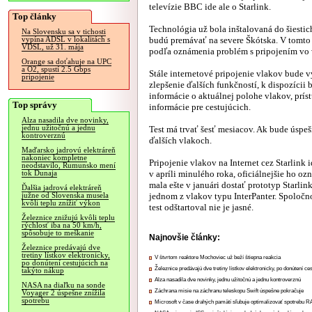
televízie BBC ide ale o Starlink.
Top články
Technológia už bola inštalovaná do šiestic
Na Slovensku sa v tichosti
budú premávať na severe Škótska. V tomto 
vypína ADSL v lokalitách s
VDSL, už 31. mája
podľa oznámenia problém s pripojením vo 
Orange sa doťahuje na UPC
a O2, spustí 2.5 Gbps
Stále internetové pripojenie vlakov bude v
pripojenie
zlepšenie ďalších funkčností, k dispozícii
informácie o aktuálnej polohe vlakov, prí
Top správy
informácie pre cestujúcich.
Alza nasadila dve novinky,
jednu užitočnú a jednu
Test má trvať šesť mesiacov. Ak bude úspeš
kontroverznú
ďalších vlakoch.
Maďarsko jadrovú elektráreň
nakoniec kompletne
Pripojenie vlakov na Internet cez Starlink
neodstavilo, Rumunsko mení
v apríli minulého roka, oficiálnejšie ho o
tok Dunaja
mala ešte v januári dostať prototyp Starlin
Ďalšia jadrová elektráreň
jednom z vlakov typu InterPanter. Spoločn
južne od Slovenska musela
kvôli teplu znížiť výkon
test odštartoval nie je jasné.
Železnice znižujú kvôli teplu
rýchlosť iba na 50 km/h,
spôsobuje to meškanie
Najnovšie články:
Železnice predávajú dve
tretiny lístkov elektronicky,
V štvrtom reaktore Mochoviec už beží štiepna reakcia
po donútení cestujúcich na
Železnice predávajú dve tretiny lístkov elektronicky, po donútení ce
takýto nákup
Alza nasadila dve novinky, jednu užitočnú a jednu kontroverznú
NASA na diaľku na sonde
Záchrana misie na záchranu teleskopu Swift úspešne pokračuje
Voyager 2 úspešne znížila
spotrebu
Microsoft v čase drahých pamätí sľubuje optimalizovať spotrebu