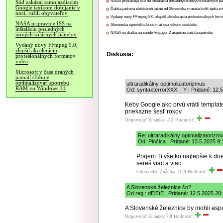
NASA pripravuje ISS na inštaláciu posledných nových solárnych p
Súd zakázal samojazdiacim
Google taxíkom dobíjanie v
Ďalšia jadrová elektráreň južne od Slovenska musela kvôli teplu zn
noci, rušili obyvateľov
Vydaný nový FFmpeg 9.0, zlepšil akceleráciu profesionálnych form
NASA pripravuje ISS na
Slovenská sporiteľňa bude mať cez víkend odstávku
inštaláciu posledných
NASA na diaľku na sonde Voyager 2 úspešne znížila spotrebu
nových solárnych panelov
Vydaný nový FFmpeg 9.0,
zlepšil akceleráciu
Diskusia:
profesionálnych formátov
videa
Microsoft v čase drahých
pamätí sľubuje
optimalizovať spotrebu
ultraradikálny optimalizatorizmus
RAM vo Windows 11
Od: syntaxterrorXXX, . Y | Pridané: 12.
Keby Google ako prvú vrátil template
priekazne šesť rokov.
Odpovedať
Známka: -7.8
Hodnotiť:
Re: ultraradikálny optimalizatorizm
Od: Pločica | Pridané: 13.5.2025 9:
Prajem Ti všetko najlepšie k dn
sereš viac a viac.
Odpovedať
Známka: 10.0
Hodnotiť:
A Slovenské železnice čo?
Od reg.: dElEtE | Pridané: 12.5.2025 20
A Slovenské železnice by mohli aspo
Odpovedať
Známka: 7.8
Hodnotiť: