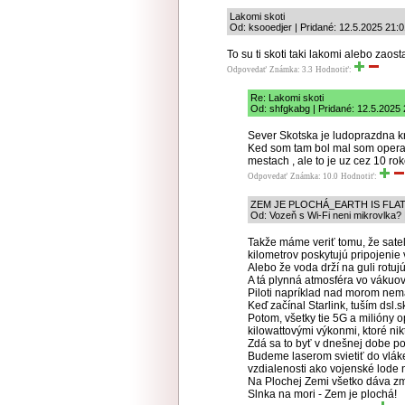
Lakomi skoti
Od: ksooedjer | Pridané: 12.5.2025 21:
To su ti skoti taki lakomi alebo zaos
Odpovedať
Známka: 3.3
Hodnotiť:
Re: Lakomi skoti
Od: shfgkabg | Pridané: 12.5.2025 
Sever Skotska je ludoprazdna kr
Ked som tam bol mal som operat
mestach , ale to je uz cez 10 rok
Odpovedať
Známka: 10.0
Hodnotiť:
ZEM JE PLOCHÁ_EARTH IS FLA
Od: Vozeň s Wi-Fi neni mikrovlka? 
Takže máme veriť tomu, že sate
kilometrov poskytujú pripojeni
Alebo že voda drží na guli rotu
A tá plynná atmosféra vo vákuo
Piloti napríklad nad morom nem
Keď začínal Starlink, tuším dsl.
Potom, všetky tie 5G a milióny
kilowattovými výkonmi, ktoré n
Zdá sa to byť v dnešnej dobe 
Budeme laserom svietiť do vlák
vzdialenosti ako vojenské lode
Na Plochej Zemi všetko dáva zmy
Slnka na mori - Zem je plochá!