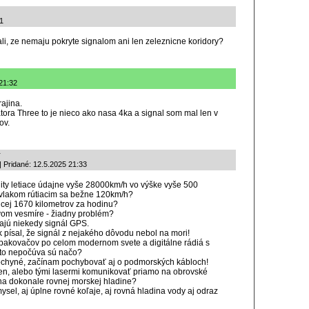
01
tali, ze nemaju pokryte signalom ani len zeleznicne koridory?
21:32
ajina.
ora Three to je nieco ako nasa 4ka a signal som mal len v
ov.
T
| Pridané: 12.5.2025 21:33
lity letiace údajne vyše 28000km/h vo výške vyše 500
e vlakom rútiacim sa bežne 120km/h?
júcej 1670 kilometrov za hodinu?
vom vesmíre - žiadny problém?
ajú niekedy signál GPS.
sk písal, že signál z nejakého dôvodu nebol na mori!
 opakovačov po celom modernom svete a digitálne rádiá s
ikto nepočúva sú načo?
pochyné, začínam pochybovať aj o podmorských kábloch!
en, alebo tými lasermi komunikovať priamo na obrovské
 na dokonale rovnej morskej hladine?
sel, aj úplne rovné koľaje, aj rovná hladina vody aj odraz