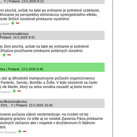
 . Y | Pridané: 13.5.2025 8:12
Zem plochá, avšak na také jej vnímanie je potrebné vzdelanie,
ovanie jej perspektívy elimináciou synergetického efektu,
texte širších súvislostí priekazne vyzdvihol.
odnotiť:
lny konsenzualizmus
 Pridané: 14.5.2025 8:41
 je Zem plochá, avšak na také jej vnímanie je potrebné
žňujúce používanie priekazne polárnych súradníc.
ť:
ka | Pridané: 13.5.2025 8:46
ba dať aj dlhodobé manipulovanie počasím organizovanou
Pankrác, Servác, Bonifác a Žofia. V tejto súvislosti sa často
vlk Martin, ktorý za seba neváha nasadiť aj biele kone!
Hodnotiť:
pecifikácionalizmus
XXX, . Y | Pridané: 13.5.2025 10:40
vanie počasia zákon neobmedzuje, na rozdiel od tej
skupiny grázlov, čo ešte aj vo sviatok Zjavenia Pána priekazne
 slušných občanov ako i majetok v družstevnom či štátnom
itmi.
0.0
Hodnotiť: