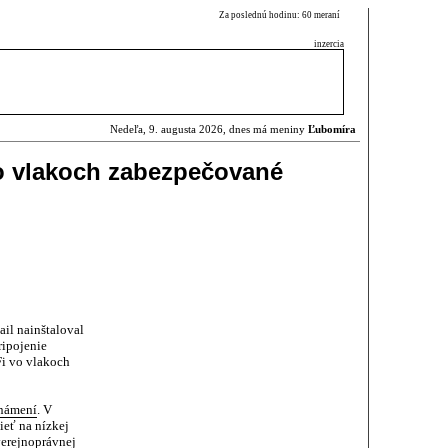
Za poslednú hodinu: 60 meraní
inzercia
Nedeľa, 9. augusta 2026, dnes má meniny
Ľubomíra
vo vlakoch zabezpečované
ail nainštaloval
ripojenie
Fi vo vlakoch
námení
. V
ieť na nízkej
verejnoprávnej