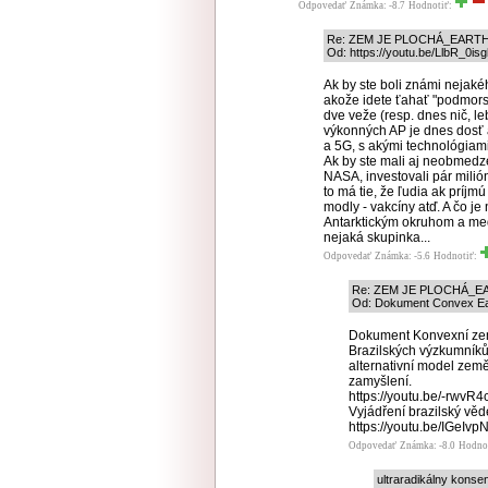
Odpovedať
Známka: -8.7
Hodnotiť:
Re: ZEM JE PLOCHÁ_EARTH
Od: https://youtu.be/LlbR_0is
Ak by ste boli známi nejakéh
akože idete ťahať "podmorsk
dve veže (resp. dnes nič, le
výkonných AP je dnes dosť a 
a 5G, s akými technológiami
Ak by ste mali aj neobmedzen
NASA, investovali pár milió
to má tie, že ľudia ak príj
modly - vakcíny atď. A čo je
Antarktickým okruhom a me
nejaká skupinka...
Odpovedať
Známka: -5.6
Hodnotiť:
Re: ZEM JE PLOCHÁ_EA
Od: Dokument Convex Ear
Dokument Konvexní zem
Brazilských výzkumníků,
alternativní model zem
zamyšlení.
https://youtu.be/-rwvR
Vyjádření brazilský věde
https://youtu.be/IGeIvp
Odpovedať
Známka: -8.0
Hodno
ultraradikálny konse