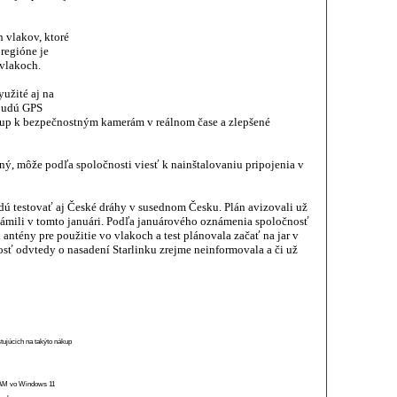
h vlakov, ktoré
regióne je
vlakoch.
yužité aj na
 budú GPS
stup k bezpečnostným kamerám v reálnom čase a zlepšené
ný, môže podľa spoločnosti viesť k nainštalovaniu pripojenia v
 idú testovať aj České dráhy v susednom Česku. Plán avizovali už
známili v tomto januári. Podľa januárového oznámenia spoločnosť
k antény pre použitie vo vlakoch a test plánovala začať na jar v
osť odvtedy o nasadení Starlinku zrejme neinformovala a či už
stujúcich na takýto nákup
 RAM vo Windows 11