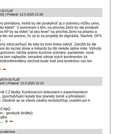
 IS FLAT
ghQ | Pridané: 12.5.2025 21:50
o primátora, mohli by ste poskytnúť aj o polovicu nižšiu cenu,
ý kábel". V porovnaní s tým, na plochej Zemi by ste postavili
bo AP by sa videli "at sea level" na plochej Zemi na priamo a
kto vie presne, čo sú to za projekty tie digirádiá, Starlink, GPS
...
ý zdroj peňazí, tie toky by bolo treba vykryť. Založili by ste
nov do lacnej show a miliardy by išli niekde úplne inde. Výhody
mú guľozem, ľahšie prijmú iluzórne scénáre, pandémie, nové
 na tom najlepšie, nerastné zdroje iných kontinentov za
dzikontinentálny obchod bude mať pod kontrolou zas len
RTH IS FLAT
th | Pridané: 12.5.2025 22:24
ě CZ titulky. Kontroverzní dokument o experimentech
 zpochybňující kulatý tvar planety země a přinášející
ě. Osobně se se všemi závěry neztotožňuji, uvádím jen k
4cCdgQ
c - geofyzik (krátký)
Nqths
tiť:
nzualizmus