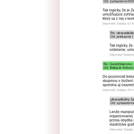
Od: syntaxterrorXXX,
Tak logicky, že je 
umožňujúce zohľadň
ktorý sa z nej v kon
Odpovedať
Známka: 0.0
H
Re: ultraradiká
Od: priekazne |
Tak logicky, že
vzdelanie, umo
Odpovedať
Hodnoti
Re: Geoinžinierstvo.
Od: Baltazár Kokosch
Do pozornosti tre
skupinou v zložení: 
spomína aj osamelý 
Odpovedať
Známka: 10.0
ultraradikálny š
Od: syntaxterror
Lenže manipulo
organizovanej 
prznia obydlia
vlastníctve graf
Odpovedať
Známka: 