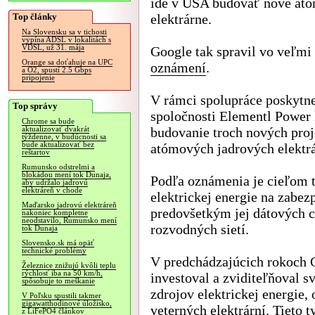
ide v USA budovať nové at
Top články
elektrárne.
Na Slovensku sa v tichosti
vypína ADSL v lokalitách s
VDSL, už 31. mája
Google tak spravil vo veľmi
Orange sa doťahuje na UPC
oznámení
.
a O2, spustí 2.5 Gbps
pripojenie
V rámci spolupráce poskytn
Top správy
spoločnosti Elementl Power 
Chrome sa bude
budovanie troch nových pro
aktualizovať dvakrát
týždenne, v budúcnosti sa
bude aktualizovať bez
atómových jadrových elektr
reštartov
Rumunsko odstrelmi a
blokádou mení tok Dunaja,
Podľa oznámenia je cieľom te
aby udržalo jadrovú
elektráreň v chode
elektrickej energie na zabe
Maďarsko jadrovú elektráreň
predovšetkým jej dátových ce
nakoniec kompletne
neodstavilo, Rumunsko mení
rozvodných sietí.
tok Dunaja
Slovensko.sk má opäť
technické problémy
V predchádzajúcich rokoch Go
Železnice znižujú kvôli teplu
rýchlosť iba na 50 km/h,
investoval a zviditeľňoval s
spôsobuje to meškanie
zdrojov elektrickej energie,
V Poľsku spustili takmer
gigawatthodinové úložisko,
veterných elektrární. Tieto 
z LiFePO4 článkov