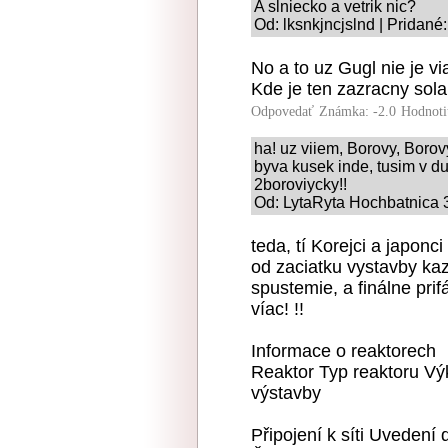
A slniecko a vetrik nic?
Od: lksnkjncjslnd | Pridané
No a to uz Gugl nie je v
Kde je ten zazracny solar
Odpovedať
Známka: -2.0
Hodnoti
ha! uz viiem, Borovy, Borovyc
byva kusek inde, tusim v d
2boroviycky!!
Od: LytaRyta Hochbatnica 3
teda, tí Korejci a japonci 
od zaciatku vystavby kaz
spustemie, a finálne prif
víac! !!
Informace o reaktorech
Reaktor Typ reaktoru Vý
výstavby
Připojení k síti Uvedení