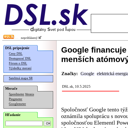
neprihlásený
Google financuje
DSL pripojenie
Ceny DSL
menších atómovýc
Dostupnosť DSL
Fórum o DSL
Výsledky meraní
Značky:
Google
elektrická energi
Satelitná mapa SR
DSL.sk, 10.5.2025
Merače
Speedmeter
Merania
Pingmeter
Googlemeter
Spoločnosť Google tento tý
Hľadanie
oznámila spoluprácu s novo
spoločnosťou Elementl Powe