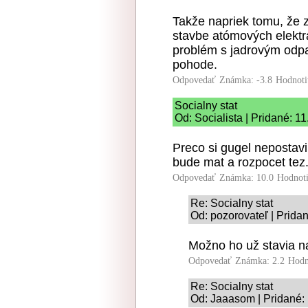
Takže napriek tomu, že zo
stavbe atómových elektr
problém s jadrovým odpa
pohode.
Odpovedať
Známka: -3.8
Hodnoti
Socialny stat
Od: Socialista | Pridané: 1
Preco si gugel nepostav
bude mat a rozpocet tez.
Odpovedať
Známka: 10.0
Hodnot
Re: Socialny stat
Od: pozorovateľ | Prida
Možno ho už stavia na
Odpovedať
Známka: 2.2
Hodn
Re: Socialny stat
Od: Jaaasom | Pridané: