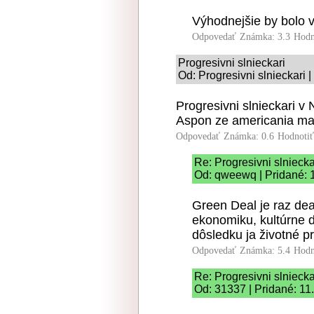
Výhodnejšie by bolo 
Odpovedať
Známka: 3.3
Hodn
Progresivni slnieckari
Od: Progresivni slnieckari 
Progresivni slnieckari v
Aspon ze americania ma
Odpovedať
Známka: 0.6
Hodnoti
Re: Progresivni slniecka
Od: qweewq | Pridané: 
Green Deal je raz deal
ekonomiku, kultúrne 
dôsledku ja životné pr
Odpovedať
Známka: 5.4
Hodn
Re: Progresivni slniecka
Od: 31337 | Pridané: 11