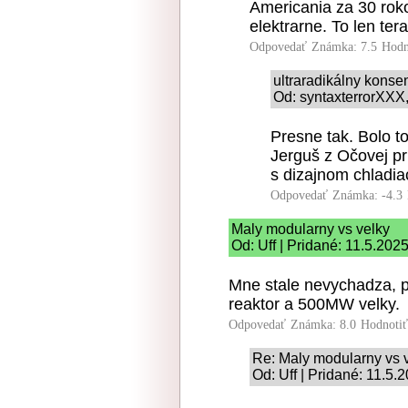
Americania za 30 roko
elektrarne. To len ter
Odpovedať
Známka: 7.5
Hodn
ultraradikálny kons
Od: syntaxterrorXXX,
Presne tak. Bolo t
Jerguš z Očovej p
s dizajnom chladia
Odpovedať
Známka: -4.3
Maly modularny vs velky
Od: Uff | Pridané: 11.5.202
Mne stale nevychadza, 
reaktor a 500MW velky.
Odpovedať
Známka: 8.0
Hodnoti
Re: Maly modularny vs 
Od: Uff | Pridané: 11.5.