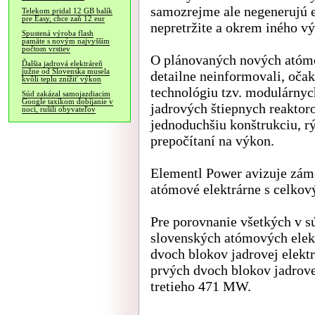
samozrejme ale negenerujú e
Telekom pridal 12 GB balík
pre Easy, chce zaň 12 eur
nepretržite a okrem iného vý
Spustená výroba flash
pamäte s novým najvyšším
počtom vrstiev
O plánovaných nových atómo
Ďalšia jadrová elektráreň
južne od Slovenska musela
detailne neinformovali, oča
kvôli teplu znížiť výkon
technológiu tzv. modulárnyc
Súd zakázal samojazdiacim
Google taxíkom dobíjanie v
jadrových štiepnych reaktor
noci, rušili obyvateľov
jednoduchšiu konštrukciu, rý
prepočítaní na výkon.
Elementl Power avizuje zám
atómové elektrárne s celko
Pre porovnanie všetkých v s
slovenských atómových ele
dvoch blokov jadrovej elekt
prvých dvoch blokov jadrov
tretieho 471 MW.