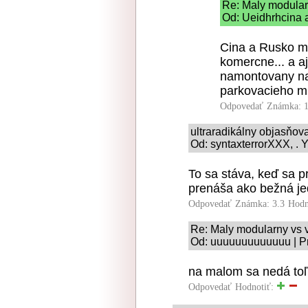
Re: Maly modular
Od: Ueidhrhcina a
Cina a Rusko ma
komercne... a aj
namontovany na 
parkovacieho mi
Odpovedať
Známka: 1
ultraradikálny objasňo
Od: syntaxterrorXXX, . Y
To sa stáva, keď sa p
prenáša ako bežná je
Odpovedať
Známka: 3.3
Hodn
Re: Maly modularny vs 
Od: uuuuuuuuuuuuu | Pr
na malom sa nedá toľk
Odpovedať
Hodnotiť: