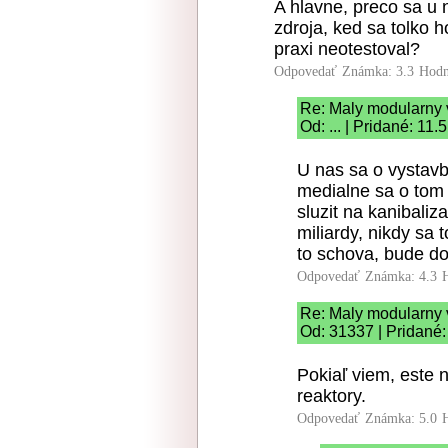
A hlavne, preco sa u 
zdroja, ked sa tolko h
praxi neotestoval?
Odpovedať
Známka: 3.3
Hodn
Re: Maly modularny 
Od: ... | Pridané: 11
U nas sa o vystav
medialne sa o tom s
sluzit na kanibaliz
miliardy, nikdy sa
to schova, bude do
Odpovedať
Známka: 4.3
Re: Maly modularny 
Od: 31337 | Pridané:
Pokiaľ viem, este
reaktory.
Odpovedať
Známka: 5.0