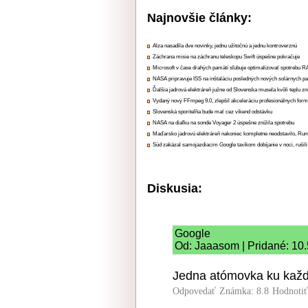
Najnovšie články:
Alza nasadila dve novinky, jednu užitočnú a jednu kontroverznú
Záchrana misie na záchranu teleskopu Swift úspešne pokračuje
Microsoft v čase drahých pamätí sľubuje optimalizovať spotrebu
NASA pripravuje ISS na inštaláciu posledných nových solárnych p
Ďalšia jadrová elektráreň južne od Slovenska musela kvôli teplu zn
Vydaný nový FFmpeg 9.0, zlepšil akceleráciu profesionálnych form
Slovenská sporiteľňa bude mať cez víkend odstávku
NASA na diaľku na sonde Voyager 2 úspešne znížila spotrebu
Maďarsko jadrovú elektráreň nakoniec kompletne neodstavilo, Ru
Súd zakázal samojazdiacim Google taxíkom dobíjanie v noci, rušili
Diskusia:
Google
Od: Jaaasom | Pridané: 10
Jedna atómovka ku každ
Odpovedať
Známka: 8.8
Hodnoti