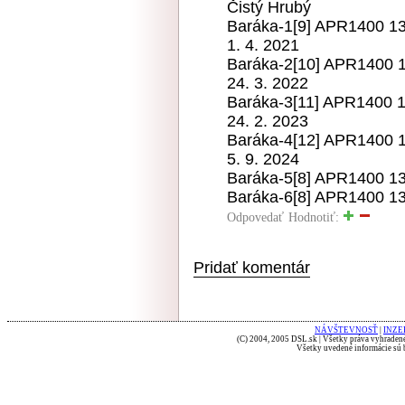
Čistý Hrubý
Baráka-1[9] APR1400 13
1. 4. 2021
Baráka-2[10] APR1400 
24. 3. 2022
Baráka-3[11] APR1400 1
24. 2. 2023
Baráka-4[12] APR1400 
5. 9. 2024
Baráka-5[8] APR1400 
Baráka-6[8] APR1400 
Odpovedať
Hodnotiť:
Pridať komentár
NÁVŠTEVNOSŤ
|
INZE
(C) 2004, 2005 DSL.sk | Všetky práva vyhradené
Všetky uvedené informácie sú b