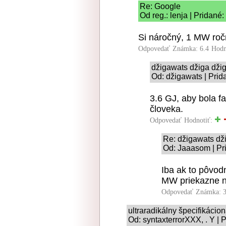
Re: Google
Od reg.: lenja | Pridané
Si náročný, 1 MW ročn
Odpovedať
Známka: 6.4
Hodn
džigawats džiga dži
Od: džigawats | Prid
3.6 GJ, aby bola f
človeka.
Odpovedať
Hodnotiť:
Re: džigawats dž
Od: Jaaasom | Pr
Iba ak to pôvo
MW priekazne ni
Odpovedať
Známka: 3
ultraradikálny špecifikácio
Od: syntaxterrorXXX, . Y | 