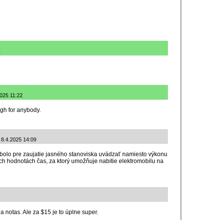
1
2025 11:22
gh for anybody.
: 8.4.2025 14:09
 bolo pre zaujatie jasného stanoviska uvádzať namiesto výkonu
ých hodnotách čas, za ktorý umožňuje nabitie elektromobilu na
 notas. Ale za $15 je to úplne super.