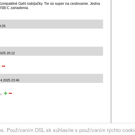
Kompaktné GaN nabíjačky. Tie sú super na cestovanie. Jedna
 USB-C zariadenia.
9:26
2025 20:12
.4.2025 23:46
iť:
RCIA
ies. Používaním DSL.sk súhlasíte s používaním týchto cook
. | Kontakt: admin @ dsl.sk
ez záruky.