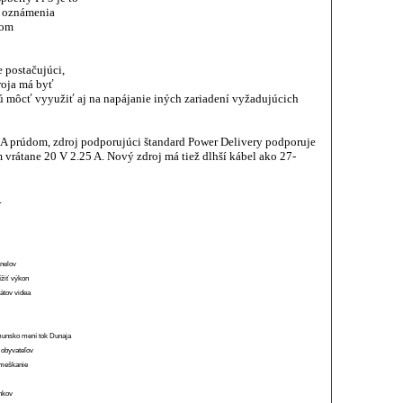
o oznámenia
ľom
e postačujúci,
oja má byť
dú môcť vyyužiť aj na napájanie iných zariadení vyžadujúcich
5 A prúdom, zdroj podporujúci štandard Power Delivery podporuje
m vrátane 20 V 2.25 A. Nový zdroj má tiež dlhší kábel ako 27-
.
anelov
ížiť výkon
átov videa
munsko mení tok Dunaja
 obyvateľov
o meškanie
ánkov