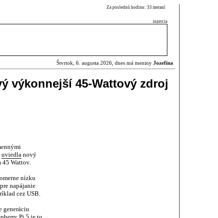
Za poslednú hodinu: 33 meraní
inzercia
Štvrtok, 6. augusta 2026, dnes má meniny
Jozefína
ý výkonnejší 45-Wattový zdroj
omennými
e
uviedla
nový
 45 Wattov.
pomerne nízku
 pre napájanie
íklad cez USB.
re generáciu
pberry Pi 5 je to