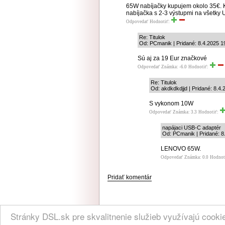
65W nabíjačky kupujem okolo 35€. 
nabíjačka s 2-3 výstupmi na všetky
Odpovedať
Hodnotiť:
Re: Titulok
Od: PCmanik | Pridané: 8.4.2025 1
Sú aj za 19 Eur značkové
Odpovedať
Známka: -6.0
Hodnotiť:
Re: Titulok
Od: akdkdkdjjd | Pridané: 8.4.
S vykonom 10W
Odpovedať
Známka: 3.3
Hodnotiť:
napájaci USB-C adaptér
Od: PCmanik | Pridané: 8
LENOVO 65W.
Odpovedať
Známka: 0.0
Hodnot
Pridať komentár
NÁVŠTEVNOSŤ
|
INZE
Stránky DSL.sk pre skvalitnenie služieb využívajú cook
(C) 2004, 2005 DSL.sk | Všetky práva vyhradené
Všetky uvedené informácie sú b