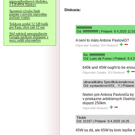
gigawatthodinové úložisko,
z LiFePO4 článkov
Diskusia:
Spustená výroba flash
pamäte s novým najvyšším
počtom vrstiev
Telekom pridal 12 GB balík
pre Easy, chce zaň 12 eur
fffffffffffffffff
Od: fffffffffffffffff | Pridané: 8.4.2025 11:0
Súd zakázal samojazdiacim
Google taxíkom dobíjanie v
A není to málo Antone Pavloviči?
noci, rušili obyvateľov
Odpovedať
Známka: 10.0
Hodnotiť:
Re: fffffffffffffffff
Od: Lues de Funes | Pridané: 8.4.
640k and 45W ought to be enou
Odpovedať
Známka: 10.0
Hodnotiť:
ultraradikálny špecifikácionalizmus
Od: syntaxterrorXXX, . Y | Pridané
Nielen pre Antona Pavloviča by
v priekazne arbitrárnych číseln
dojazd 250km.
Odpovedať
Hodnotiť:
Titulok
Od: 31337 | Pridané: 8.4.2025 16:25
45W sa dá, ale 65W by bolo lepšie na