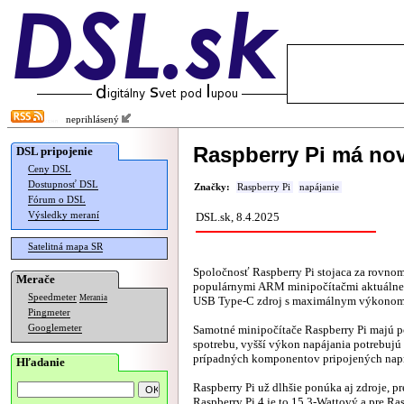
neprihlásený
Raspberry Pi má nov
DSL pripojenie
Ceny DSL
Dostupnosť DSL
Značky:
Raspberry Pi
napájanie
Fórum o DSL
Výsledky meraní
DSL.sk, 8.4.2025
Satelitná mapa SR
Spoločnosť Raspberry Pi stojaca za rovn
Merače
populárnymi ARM minipočítačmi aktuáln
Speedmeter
Merania
USB Type-C zdroj s maximálnym výkonom
Pingmeter
Googlemeter
Samotné minipočítače Raspberry Pi majú 
spotrebu, vyšší výkon napájania potrebujú
prípadných komponentov pripojených napr
Hľadanie
Raspberry Pi už dlhšie ponúka aj zdroje, p
Raspberry Pi 4 je to 15.3-Wattový a pre Ras