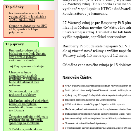
27-Wattový zdroj. Tie sú podľa aktuálneh
Top články
vyrábané v spolupráci s KTEC a dodávate
kondenzátorov je Panasonic.
Na Slovensku sa v tichosti
vypína ADSL v lokalitách s
VDSL, už 31. mája
27-Wattový zdroj je pre Raspberry Pi 5 pln
Orange sa doťahuje na UPC
hlavným účelom nového 45-Wattového zdr
a O2, spustí 2.5 Gbps
univerzálnejší zdroj. Užívatelia ho tak bu
pripojenie
vyššie napájanie, napríklad notebookov.
Top správy
Raspberry Pi 5 bude stále napájaný 5.1 V 
ale aj viaceré nové režimy s vyšším napätí
Rumunsko odstrelmi a
blokádou mení tok Dunaja,
Wattový zdroj, 1.5 metra oproti 1.2 metra.
aby udržalo jadrovú
elektráreň v chode
Oficiálna cena nového zdroja je 15 dolárov
Joj Play výrazne zdražuje
Chrome sa bude
aktualizovať dvakrát
Najnovšie články:
týždenne, v budúcnosti sa
bude aktualizovať bez
reštartov
NASA pripravuje ISS na inštaláciu posledných nových solárnych p
Ďalšia jadrová elektráreň južne od Slovenska musela kvôli teplu zn
Slovensko.sk má opäť
technické problémy
Vydaný nový FFmpeg 9.0, zlepšil akceleráciu profesionálnych form
Slovenská sporiteľňa bude mať cez víkend odstávku
Maďarsko jadrovú elektráreň
nakoniec kompletne
NASA na diaľku na sonde Voyager 2 úspešne znížila spotrebu
neodstavilo, Rumunsko mení
Maďarsko jadrovú elektráreň nakoniec kompletne neodstavilo, Ru
tok Dunaja
Súd zakázal samojazdiacim Google taxíkom dobíjanie v noci, rušili
Železnice znižujú kvôli teplu
Železnice znižujú kvôli teplu rýchlosť iba na 50 km/h, spôsobuje t
rýchlosť iba na 50 km/h,
spôsobuje to meškanie
Slovensko.sk má opäť technické problémy
V Poľsku spustili takmer gigawatthodinové úložisko, z LiFePO4 čl
V Poľsku spustili takmer