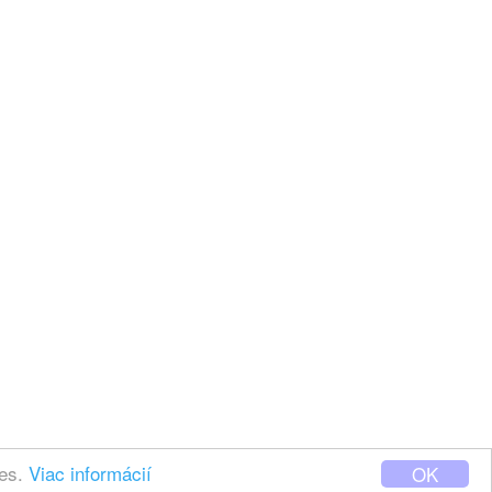
ies.
Viac informácií
OK