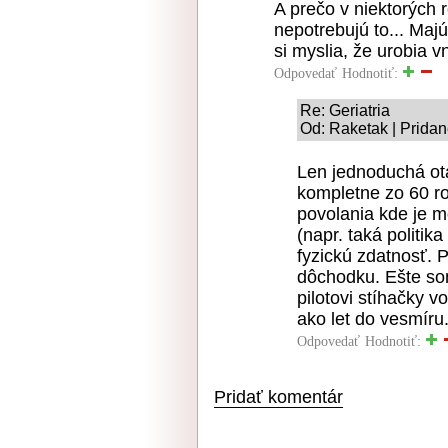
A prečo v niektorých 
nepotrebujú to... Maj
si myslia, že urobia
Odpovedať
Hodnotiť:
Re: Geriatria
Od: Raketak | Pridan
Len jednoduchá otá
kompletne zo 60 ro
povolania kde je m
(napr. taká politika
fyzickú zdatnosť. 
dôchodku. Ešte so
pilotovi stíhačky 
ako let do vesmíru
Odpovedať
Hodnotiť:
Pridať komentár