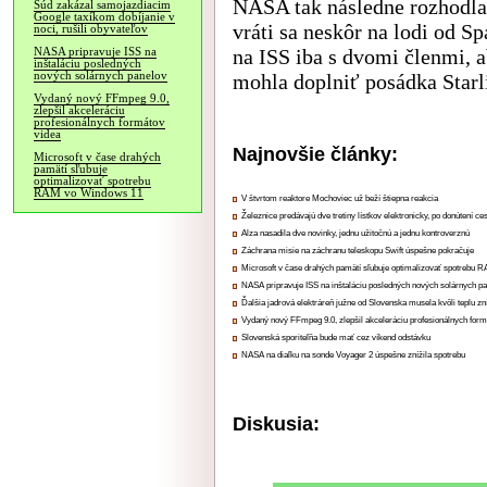
NASA tak následne rozhodla, 
Súd zakázal samojazdiacim
Google taxíkom dobíjanie v
vráti sa neskôr na lodi od S
noci, rušili obyvateľov
na ISS iba s dvomi členmi, a
NASA pripravuje ISS na
inštaláciu posledných
nových solárnych panelov
mohla doplniť posádka Starl
Vydaný nový FFmpeg 9.0,
zlepšil akceleráciu
profesionálnych formátov
videa
Najnovšie články:
Microsoft v čase drahých
pamätí sľubuje
optimalizovať spotrebu
RAM vo Windows 11
V štvrtom reaktore Mochoviec už beží štiepna reakcia
Železnice predávajú dve tretiny lístkov elektronicky, po donútení ce
Alza nasadila dve novinky, jednu užitočnú a jednu kontroverznú
Záchrana misie na záchranu teleskopu Swift úspešne pokračuje
Microsoft v čase drahých pamätí sľubuje optimalizovať spotrebu
NASA pripravuje ISS na inštaláciu posledných nových solárnych p
Ďalšia jadrová elektráreň južne od Slovenska musela kvôli teplu zn
Vydaný nový FFmpeg 9.0, zlepšil akceleráciu profesionálnych form
Slovenská sporiteľňa bude mať cez víkend odstávku
NASA na diaľku na sonde Voyager 2 úspešne znížila spotrebu
Diskusia: