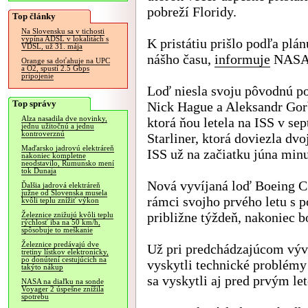
pobreží Floridy.
Top články
Na Slovensku sa v tichosti
vypína ADSL v lokalitách s
K pristátiu prišlo podľa plá
VDSL, už 31. mája
nášho času,
informuje
NASA
Orange sa doťahuje na UPC
a O2, spustí 2.5 Gbps
pripojenie
Loď niesla svoju pôvodnú p
Top správy
Nick Hague a Aleksandr Gor
Alza nasadila dve novinky,
ktorá ňou letela na ISS v s
jednu užitočnú a jednu
kontroverznú
Starliner, ktorá doviezla d
Maďarsko jadrovú elektráreň
ISS už na začiatku júna min
nakoniec kompletne
neodstavilo, Rumunsko mení
tok Dunaja
Nová vyvíjaná loď Boeing CS
Ďalšia jadrová elektráreň
južne od Slovenska musela
rámci svojho prvého letu s 
kvôli teplu znížiť výkon
približne týždeň, nakoniec b
Železnice znižujú kvôli teplu
rýchlosť iba na 50 km/h,
spôsobuje to meškanie
Železnice predávajú dve
Už pri predchádzajúcom vývoj
tretiny lístkov elektronicky,
po donútení cestujúcich na
vyskytli technické problémy
takýto nákup
sa vyskytli aj pred prvým le
NASA na diaľku na sonde
Voyager 2 úspešne znížila
spotrebu