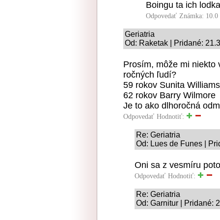
Boingu ta ich lodk
Odpovedať
Známka: 10.0
Geriatria
Od: Raketak | Pridané: 21.
Prosím, môže mi niekto 
ročných ľudí?
59 rokov Sunita William
62 rokov Barry Wilmore
Je to ako dlhoročná odm
Odpovedať
Hodnotiť:
Re: Geriatria
Od: Lues de Funes | Pri
Oni sa z vesmíru poto
Odpovedať
Hodnotiť:
Re: Geriatria
Od: Garnitur | Pridané: 