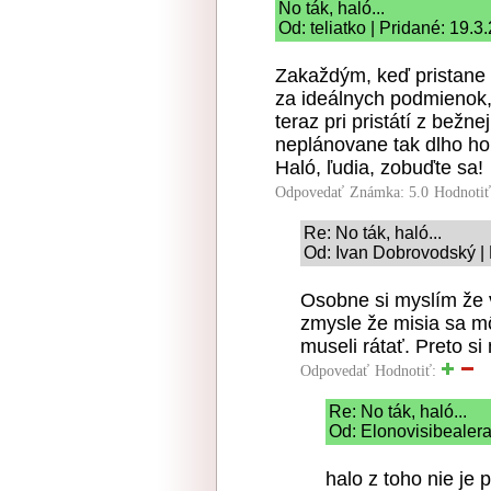
No ták, haló...
Od: teliatko | Pridané: 19.3
Zakaždým, keď pristane 
za ideálnych podmienok, vš
teraz pri pristátí z bežne
neplánovane tak dlho ho
Haló, ľudia, zobuďte sa!
Odpovedať
Známka: 5.0
Hodnoti
Re: No ták, haló...
Od: Ivan Dobrovodský | 
Osobne si myslím že v
zmysle že misia sa mô
museli rátať. Preto si
Odpovedať
Hodnotiť:
Re: No ták, haló...
Od: Elonovisibealera
halo z toho nie je 