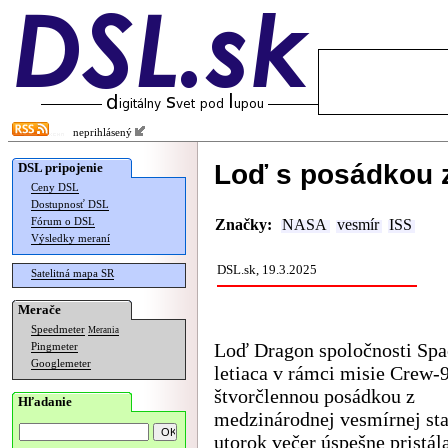
neprihlásený
Loď s posádkou z
DSL pripojenie
Ceny DSL
Dostupnosť DSL
Fórum o DSL
Značky:
NASA
vesmír
ISS
Výsledky meraní
DSL.sk, 19.3.2025
Satelitná mapa SR
Merače
Speedmeter
Merania
Loď Dragon spoločnosti Sp
Pingmeter
Googlemeter
letiaca v rámci misie Crew-9
štvorčlennou posádkou z
Hľadanie
medzinárodnej vesmírnej sta
utorok večer úspešne pristála