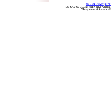
NÁVŠTEVNOSŤ
|
INZE
(C) 2004, 2005 DSL.sk | Všetky práva vyhradené
Všetky uvedené informácie sú b