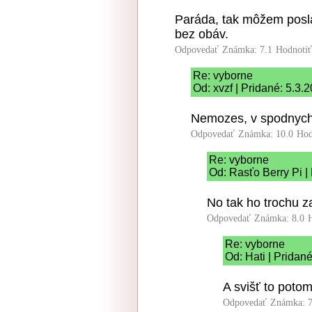
Paráda, tak môžem posla
bez obáv.
Odpovedať
Známka: 7.1
Hodnoti
Re: vyborne
Od: xvzf | Pridané: 5.3.
Nemozes, v spodnych c
Odpovedať
Známka: 10.0
Hod
Re: vyborne
Od: Rasťo Berry Pi |
No tak ho trochu za
Odpovedať
Známka: 8.0
Re: vyborne
Od: Hati | Pridan
A svišť to potom 
Odpovedať
Známka: 7