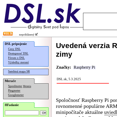
neprihlásený
Uvedená verzia R
DSL pripojenie
Ceny DSL
zimy
Dostupnosť DSL
Fórum o DSL
Výsledky meraní
Značky:
Raspberry Pi
Satelitná mapa SR
DSL.sk, 5.3.2025
Merače
Speedmeter
Merania
Pingmeter
Googlemeter
Spoločnosť Raspberry Pi po
Hľadanie
rovnomenné populárne AR
minipočítače aktuálne
uvied