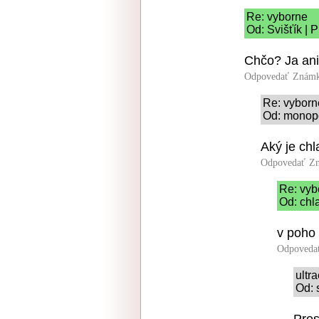
Re: vyborne
Od: Svišťík | 
Chčo? Ja ani
Odpovedať
Známk
Re: vyborn
Od: monopo
Aký je chl
Odpovedať
Zn
Re: vyb
Od: chl
v poho
Odpoveda
ultr
Od: 