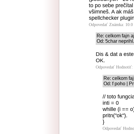
to po sebe prečítal
všimneš. A ak máš 
spellchecker plugi
Odpovedať
Známka: 10.0
Re: celkom fajn a
Od: 5char neprihl
Dis & dat a est
OK.
Odpovedať
Hodnotiť:
Re: celkom faj
Od: f poho | P
// toto fungci
inti = 0
whille (i == o)
pritn("ok").
}
Odpovedať
Hodno