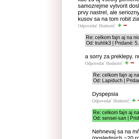
samozrejme vytvorit dosku
prvy nastrel, ale serioz
kusov sa na tom robit zi
Odpovedať
Hodnotiť:
Re: celkom fajn aj na ni
Od: truhlik3 | Pridané: 
a sorry za preklepy. nu
Odpovedať
Hodnotiť:
Re: celkom fajn aj na
Od: Lapiduch | Prida
Dyspepsia
Odpovedať
Hodnotiť:
Re: celkom fajn aj na
Od: sensei-san | Pri
Nehnevaj sa na mňa
(posledných ~20 rok