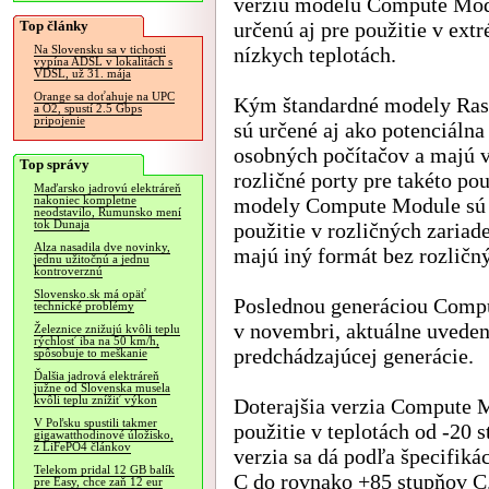
verziu modelu Compute Mod
Top články
určenú aj pre použitie v ext
nízkych teplotách.
Na Slovensku sa v tichosti
vypína ADSL v lokalitách s
VDSL, už 31. mája
Orange sa doťahuje na UPC
Kým štandardné modely Ras
a O2, spustí 2.5 Gbps
pripojenie
sú určené aj ako potenciálna
osobných počítačov a majú 
Top správy
rozličné porty pre takéto pou
Maďarsko jadrovú elektráreň
modely Compute Module sú 
nakoniec kompletne
neodstavilo, Rumunsko mení
tok Dunaja
použitie v rozličných zariad
Alza nasadila dve novinky,
majú iný formát bez rozličn
jednu užitočnú a jednu
kontroverznú
Slovensko.sk má opäť
Poslednou generáciou Comp
technické problémy
v novembri, aktuálne uveden
Železnice znižujú kvôli teplu
rýchlosť iba na 50 km/h,
predchádzajúcej generácie.
spôsobuje to meškanie
Ďalšia jadrová elektráreň
južne od Slovenska musela
kvôli teplu znížiť výkon
Doterajšia verzia Compute M
V Poľsku spustili takmer
použitie v teplotách od -20
gigawatthodinové úložisko,
z LiFePO4 článkov
verzia sa dá podľa špecifiká
Telekom pridal 12 GB balík
C do rovnako +85 stupňov C
pre Easy, chce zaň 12 eur