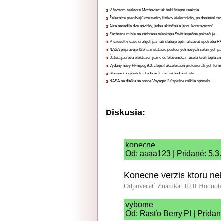
V štvrtom reaktore Mochoviec už beží štiepna reakcia
Železnice predávajú dve tretiny lístkov elektronicky, po donútení ce
Alza nasadila dve novinky, jednu užitočnú a jednu kontroverznú
Záchrana misie na záchranu teleskopu Swift úspešne pokračuje
Microsoft v čase drahých pamätí sľubuje optimalizovať spotrebu
NASA pripravuje ISS na inštaláciu posledných nových solárnych p
Ďalšia jadrová elektráreň južne od Slovenska musela kvôli teplu zn
Vydaný nový FFmpeg 9.0, zlepšil akceleráciu profesionálnych form
Slovenská sporiteľňa bude mať cez víkend odstávku
NASA na diaľku na sonde Voyager 2 úspešne znížila spotrebu
Diskusia:
konecne
Od: aaaa123 | Pridané: 5.3
Konecne verzia ktoru ne
Odpovedať
Známka: 10.0
Hodnot
vyborne
Od: Rasťo Berry PI | Pridan