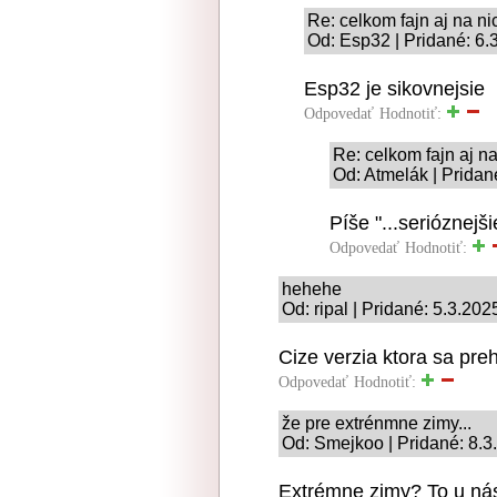
Re: celkom fajn aj na ni
Od: Esp32 | Pridané: 6.
Esp32 je sikovnejsie
Odpovedať
Hodnotiť:
Re: celkom fajn aj na
Od: Atmelák | Pridan
Píše "...serióznejšie
Odpovedať
Hodnotiť:
hehehe
Od: ripal | Pridané: 5.3.202
Cize verzia ktora sa pre
Odpovedať
Hodnotiť:
že pre extrénmne zimy...
Od: Smejkoo | Pridané: 8.3
Extrémne zimy? To u nás