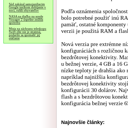
Súd zakázal samojazdiacim
Google taxíkom dobíjanie v
Podľa oznámenia spoločnosti
noci, rušili obyvateľov
bolo potrebné použiť inú 
NASA na diaľku na sonde
Voyager 2 úspešne znížila
spotrebu
pamäť, ostatné komponenty u
Misia na záchranu teleskopu
verzii je použitá RAM a fla
Swift ešte nie je stratená,
podarilo sa spomaliť jej
otáčanie
Nová verzia pre extrémne ní
konfiguráciách s rozličnou 
bezdrôtovej konektivity. Ma
u bežnej verzie, 4 GB a 16 
nízke teploty je drahšia ako
napríklad najnižšia konfigu
bezdrôtovej konektivity stojí
konfigurácii 30 dolárov. Na
flash a s bezdrôtovou konekt
konfigurácia bežnej verzie 6
Najnovšie články: