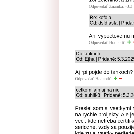
Odpovedať
Známka: -3.3
Re: kofola
Od: dsfdfasfa | Prida
Ani vypoctovemu m
Odpovedať
Hodnotiť:
Do tankoch
Od: Ejha | Pridané: 5.3.202
Aj rpi pojde do tankoch?
Odpovedať
Hodnotiť:
celkom fajn aj na nic
Od: truhlik3 | Pridané: 5.3.
Presiel som si vsetkymi 
na rychle proijekty. Ale 
veci, kde netreba certifi
seriozne, vzdy sa pouzij
kde zu aj vsetky periferi