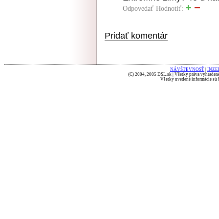
Odpovedať
Hodnotiť:
Pridať komentár
NÁVŠTEVNOSŤ
|
INZE
(C) 2004, 2005 DSL.sk | Všetky práva vyhradené
Všetky uvedené informácie sú b