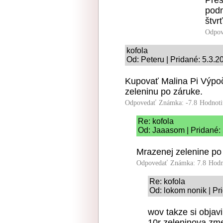
Pres
podm
štvr
Odpov
kofola
Od: Peteru | Pridané: 5.3.2
Kupovať Malina Pi Výpo
zeleninu po záruke.
Odpovedať
Známka: -7.8
Hodnoti
Re: kofola
Od: Jaaasom | Pridané:
Mrazenej zelenine po 
Odpovedať
Známka: 7.8
Hodn
Re: kofola
Od: lokom nonik | Pr
wov takze si objavi
10r zeleninova z