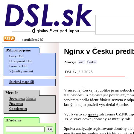
neprihlásený
Nginx v Česku pred
DSL pripojenie
Ceny DSL
Dostupnosť DSL
Značky:
web
Česko
Fórum o DSL
Výsledky meraní
DSL.sk, 3.2.2025
Satelitná mapa SR
V susednej Českej republike je na weboch
Merače
v súčasnosti už najčastejšie používaným
Speedmeter
Merania
serverom podľa identifikácie servera v od
Pingmeter
ktorý na tejto pozícii vystriedal Apache.
Googlemeter
Vyplýva to zo
správy
združenia CZ.NIC, s
.cz, o stave českej domény za minulý rok.
Hľadanie
Správa analyzuje registrované domény ale 
používané technológie na týchto doménac