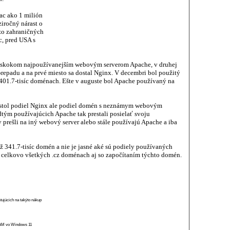
ac ako 1 milión
iročný nárast o
 zo zahraničných
c, pred USA s
náskokom najpoužívanejším webovým serverom Apache, v druhej
prepadu a na prvé miesto sa dostal Nginx. V decembri bol použitý
401.7-tisíc doménach. Ešte v auguste bol Apache používaný na
stol podiel Nginx ale podiel domén s neznámym webovým
tým používajúcich Apache tak prestali posielať svoju
y prešli na iný webový server alebo stále používajú Apache a iba
341.7-tisíc domén a nie je jasné aké sú podiely používaných
celkovo všetkých .cz doménach aj so započítaním týchto domén.
stujúcich na takýto nákup
 RAM vo Windows 11