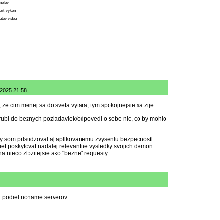
anelov
ížiť výkon
átov videa
.2025 21:58
, ze cim menej sa do sveta vytara, tym spokojnejsie sa zije.
rubi do beznych poziadaviek/odpovedi o sebe nic, co by mohlo
y som prisudzoval aj aplikovanemu zvyseniu bezpecnosti
iet poskytovat nadalej relevantne vysledky svojich demon
 nieco zlozitejsie ako "bezne" requesty...
il podiel noname serverov