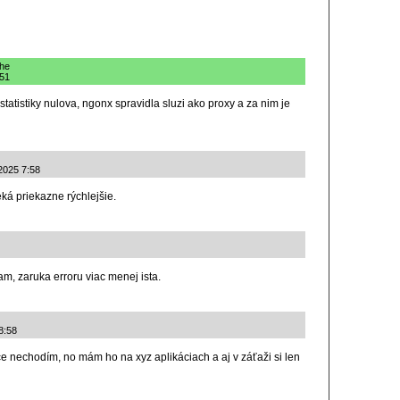
che
:51
atistiky nulova, ngonx spravidla sluzi ako proxy a za nim je
.2025 7:58
ká priekazne rýchlejšie.
m, zaruka erroru viac menej ista.
8:58
 nechodím, no mám ho na xyz aplikáciach a aj v záťaži si len