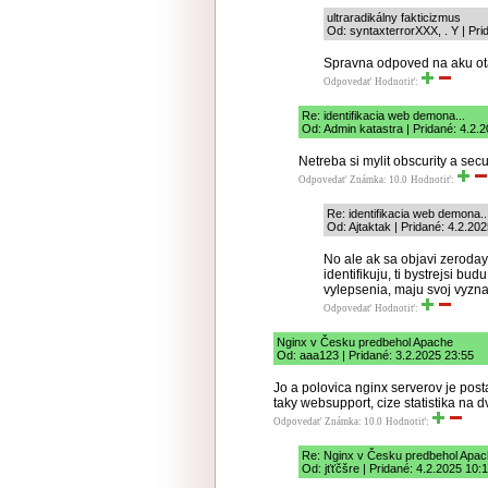
ultraradikálny fakticizmus
Od: syntaxterrorXXX, . Y | Pri
Spravna odpoved na aku ota
Odpovedať
Hodnotiť:
Re: identifikacia web demona...
Od: Admin katastra | Pridané: 4.2.
Netreba si mylit obscurity a secu
Odpovedať
Známka: 10.0
Hodnotiť:
Re: identifikacia web demona..
Od: Ajtaktak | Pridané: 4.2.20
No ale ak sa objavi zeroday
identifikuju, ti bystrejsi 
vylepsenia, maju svoj vyzna
Odpovedať
Hodnotiť:
Nginx v Česku predbehol Apache
Od: aaa123 | Pridané: 3.2.2025 23:55
Jo a polovica nginx serverov je pos
taky websupport, cize statistika na dv
Odpovedať
Známka: 10.0
Hodnotiť:
Re: Nginx v Česku predbehol Apa
Od: jťťčšre | Pridané: 4.2.2025 10: