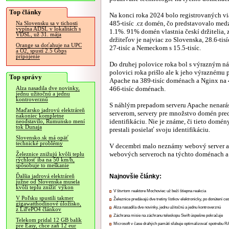
Top články
Na konci roka 2024 bolo registrovaných vi
485-tisíc .cz domén, čo predstavovalo medz
Na Slovensku sa v tichosti
vypína ADSL v lokalitách s
1.1%. 91% domén vlastnia českí držitelia,
VDSL, už 31. mája
držiteľov je najviac zo Slovenska, 28.6-tisí
Orange sa doťahuje na UPC
27-tisíc a Nemeckom s 15.5-tisíc.
a O2, spustí 2.5 Gbps
pripojenie
Do druhej polovice roka bol s výrazným 
polovici roka prišlo ale k jeho výraznému 
Top správy
Apache na 389-tisíc doménach a Nginx na 
466-tisíc doménach.
Alza nasadila dve novinky,
jednu užitočnú a jednu
kontroverznú
S náhlým prepadom serveru Apache nenará
Maďarsko jadrovú elektráreň
serverom, servery pre množstvo domén pred
nakoniec kompletne
identifikáciu. Nie je známe, či tieto domén
neodstavilo, Rumunsko mení
tok Dunaja
prestali posielať svoju identifikáciu.
Slovensko.sk má opäť
technické problémy
V decembri malo neznámy webový server až 
webových serveroch na týchto doménach a 
Železnice znižujú kvôli teplu
rýchlosť iba na 50 km/h,
spôsobuje to meškanie
Najnovšie články:
Ďalšia jadrová elektráreň
južne od Slovenska musela
kvôli teplu znížiť výkon
V štvrtom reaktore Mochoviec už beží štiepna reakcia
V Poľsku spustili takmer
Železnice predávajú dve tretiny lístkov elektronicky, po donútení ce
gigawatthodinové úložisko,
Alza nasadila dve novinky, jednu užitočnú a jednu kontroverznú
z LiFePO4 článkov
Záchrana misie na záchranu teleskopu Swift úspešne pokračuje
Telekom pridal 12 GB balík
Microsoft v čase drahých pamätí sľubuje optimalizovať spotrebu
pre Easy, chce zaň 12 eur