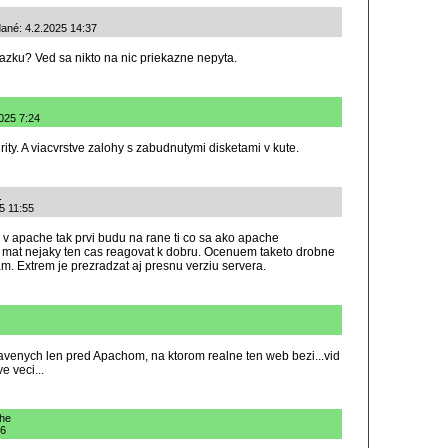
dané: 4.2.2025 14:37
zku? Ved sa nikto na nic priekazne nepyta.
2025 7:24
rity. A viacvrstve zalohy s zabudnutymi disketami v kute.
.
25 11:55
 v apache tak prvi budu na rane ti co sa ako apache
budu mat nejaky ten cas reagovat k dobru. Ocenuem taketo drobne
m. Extrem je prezradzat aj presnu verziu servera.
tavenych len pred Apachom, na ktorom realne ten web bezi...vid
e veci...
che
16