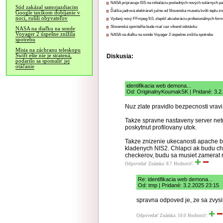
NASA pripravuje ISS na inštaláciu posledných nových solárnych p
Súd zakázal samojazdiacim
Ďalšia jadrová elektráreň južne od Slovenska musela kvôli teplu zn
Google taxíkom dobíjanie v
noci, rušili obyvateľov
Vydaný nový FFmpeg 9.0, zlepšil akceleráciu profesionálnych form
Slovenská sporiteľňa bude mať cez víkend odstávku
NASA na diaľku na sonde
Voyager 2 úspešne znížila
NASA na diaľku na sonde Voyager 2 úspešne znížila spotrebu
spotrebu
Misia na záchranu teleskopu
Swift ešte nie je stratená,
Diskusia:
podarilo sa spomaliť jej
otáčanie
identifikacia web demona...
Od: OriginalnyKoumakSK | Pridané: 3.2
Nuz zlate pravidlo bezpecnosti vravi
Takze spravne nastaveny server net
poskytnut profilovany utok.
Takze znizenie ukecanosti apache b
kladenych NIS2. Chlapci ak budu ch
checkerov, budu sa musiet zamerat na
Odpovedať
Známka: 8.7
Hodnotiť:
Re: identifikacia web demona...
Od: tmp | Pridané: 3.2.2025 23:15
spravna odpoved je, ze sa zvys
Odpovedať
Známka: 10.0
Hodnotiť: