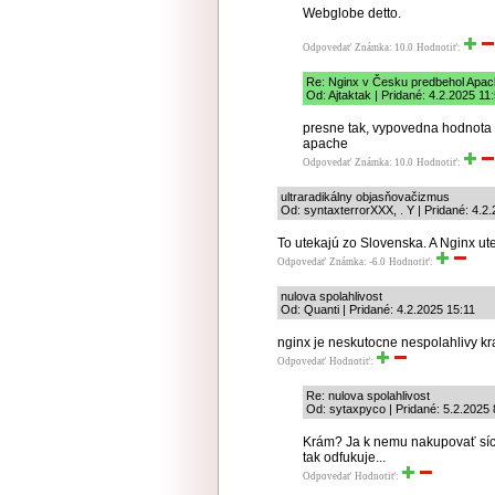
Webglobe detto.
Odpovedať
Známka: 10.0
Hodnotiť:
Re: Nginx v Česku predbehol Apa
Od: Ajtaktak | Pridané: 4.2.2025 11
presne tak, vypovedna hodnota st
apache
Odpovedať
Známka: 10.0
Hodnotiť:
ultraradikálny objasňovačizmus
Od: syntaxterrorXXX, . Y | Pridané: 4.2
To utekajú zo Slovenska. A Nginx ute
Odpovedať
Známka: -6.0
Hodnotiť:
nulova spolahlivost
Od: Quanti | Pridané: 4.2.2025 15:11
nginx je neskutocne nespolahlivy kra
Odpovedať
Hodnotiť:
Re: nulova spolahlivost
Od: sytaxpyco | Pridané: 5.2.2025 
Krám? Ja k nemu nakupovať síce
tak odfukuje...
Odpovedať
Hodnotiť: