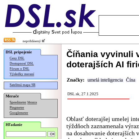
neprihlásený
Číňania vyvinuli 
DSL pripojenie
Ceny DSL
doterajších AI fi
Dostupnosť DSL
Fórum o DSL
Výsledky meraní
Značky:
umelá inteligencia
Čína
Satelitná mapa SR
DSL.sk, 27.1.2025
Merače
Speedmeter
Merania
Pingmeter
Googlemeter
Oblasť doterajšej umelej in
Hľadanie
týždňoch zaznamenala výraz
na dosahovanie doterajších 