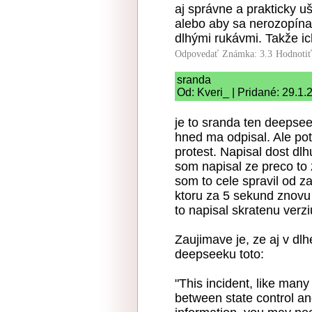
aj správne a prakticky uš
alebo aby sa nerozopínal
dlhými rukávmi. Takže ic
Odpovedať
Známka: 3.3
Hodnoti
sranda
Od: Kveri_ | Pridané: 29.1.
je to sranda ten deepse
hned ma odpisal. Ale po
protest. Napisal dost d
som napisal ze preco to 
som to cele spravil od za
ktoru za 5 sekund znovu
to napisal skratenu verz
Zaujimave je, ze aj v dlhe
deepseeku toto:
"This incident, like many
between state control an