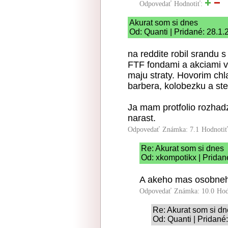
Odpovedať
Hodnotiť:
Akurat som si dnes
Od: Quanti | Pridané: 28.1
na reddite robil srandu s
FTF fondami a akciami v 
maju straty. Hovorim chl
barbera, kolobezku a ste
Ja mam protfolio rozhad
narast.
Odpovedať
Známka: 7.1
Hodnoti
Re: Akurat som si dnes
Od: xkompotikx | Pridan
A akeho mas osobneh
Odpovedať
Známka: 10.0
Hod
Re: Akurat som si d
Od: Quanti | Pridané