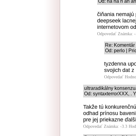
Od: ha ha h ah ah
čiňania nemajú 
deepseek lacnej
internetovom od
Odpovedať
Známka: -
Re: Komentár 
Od: perlo | Pr
tyzdenna upo
svojich dat z 
Odpovedať
Hodno
ultraradikálny konsenz
Od: syntaxterrorXXX, . Y
Takže tú konkurenčnú 
odhad prínosu bavenia
pre jej priekazne ďalší
Odpovedať
Známka: -3.3
Hod