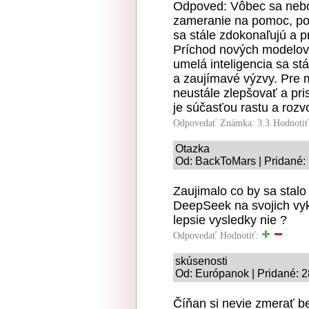
Odpoved: Vôbec sa nebo
zameranie na pomoc, pos
sa stále zdokonaľujú a 
Príchod nových modelov,
umelá inteligencia sa st
a zaujímavé výzvy. Pre
neustále zlepšovať a pr
je súčasťou rastu a rozv
Odpovedať
Známka: 3.3
Hodnoti
Otazka
Od: BackToMars | Pridané:
Zaujimalo co by sa stal
DeepSeek na svojich vyk
lepsie vysledky nie ?
Odpovedať
Hodnotiť:
skúsenosti
Od: Európanok | Pridané: 2
Číňan si nevie zmerať b