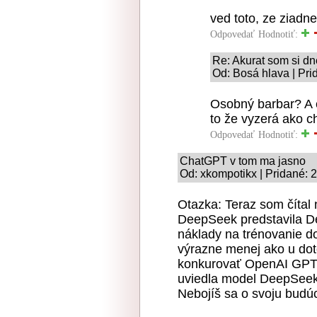
ved toto, ze ziadne
Odpovedať
Hodnotiť:
Re: Akurat som si d
Od: Bosá hlava | Pri
Osobný barbar? A e
to že vyzerá ako ch
Odpovedať
Hodnotiť:
ChatGPT v tom ma jasno
Od: xkompotikx | Pridané: 
Otazka: Teraz som čítal
DeepSeek predstavila D
náklady na trénovanie do
výrazne menej ako u dot
konkurovať OpenAI GPT-
uviedla model DeepSee
Nebojíš sa o svoju budú