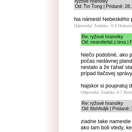
ryžové hranolky
Od: Ťin Ťong | Pridané: 28
Na námestí Nebeského po
Odpovedať
Známka: -6.8
Hodnoti
Re: ryžové hranolky
Od: neandertal.z.lesa | 
Niečo podobné, ako p
počas nedávnej plandé
nestalo a že ťahať st
prípad tlačovej správy
Najskor si poupratuj 
Odpovedať
Známka: 4.7
Hodn
Re: ryžové hranolky
Od: fdshfsdjk | Pridané:
ziadne take namestie 
ako tam boli vtedy, ke