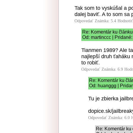
Tak som to vyskúšal a p
dalej baviť. A to som sa p
Odpovedať
Známka: 5.4
Hodnoti
Re: Komentár ku článku
Od: martinccc | Pridané
Tianmen 1989? Ale ta
najlepší druh ťaháku 
to robiť.
Odpovedať
Známka: 6.9
Hodn
Re: Komentár ku člá
Od: huanggg | Prida
Tu je zbierka jail
dopice.sk/jailbreak
Odpovedať
Známka: 6.0
Re: Komentár ku 