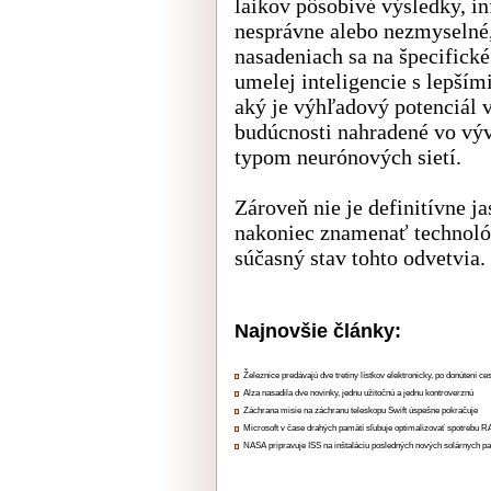
laikov pôsobivé výsledky, i
nesprávne alebo nezmyselné,
nasadeniach sa na špecifick
umelej inteligencie s lepším
aký je výhľadový potenciál 
budúcnosti nahradené vo výv
typom neurónových sietí.
Zároveň nie je definitívne j
nakoniec znamenať technoló
súčasný stav tohto odvetvia.
Najnovšie články:
Železnice predávajú dve tretiny lístkov elektronicky, po donútení ce
Alza nasadila dve novinky, jednu užitočnú a jednu kontroverznú
Záchrana misie na záchranu teleskopu Swift úspešne pokračuje
Microsoft v čase drahých pamätí sľubuje optimalizovať spotrebu
NASA pripravuje ISS na inštaláciu posledných nových solárnych p