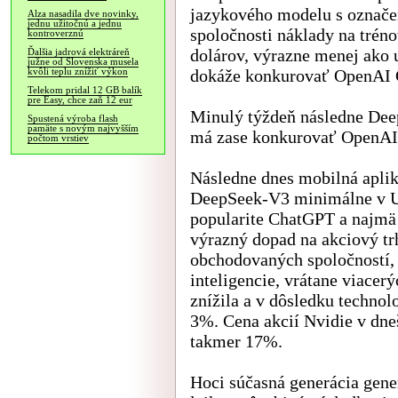
jazykového modelu s označ
Alza nasadila dve novinky,
jednu užitočnú a jednu
spoločnosti náklady na tréno
kontroverznú
dolárov, výrazne menej ako 
Ďalšia jadrová elektráreň
južne od Slovenska musela
dokáže konkurovať OpenAI 
kvôli teplu znížiť výkon
Telekom pridal 12 GB balík
pre Easy, chce zaň 12 eur
Minulý týždeň následne Dee
Spustená výroba flash
pamäte s novým najvyšším
má zase konkurovať OpenAI o
počtom vrstiev
Následne dnes mobilná aplik
DeepSeek-V3 minimálne v US
popularite ChatGPT a najmä
výrazný dopad na akciový tr
obchodovaných spoločností, 
inteligencie, vrátane viacer
znížila a v dôsledku technol
3%. Cena akcií Nvidie v dn
takmer 17%.
Hoci súčasná generácia gene