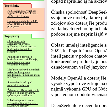
dopad napríklad aj na akciov
Top články
Čínska spoločnosť DeepSeek 
Na Slovensku sa v tichosti
vypína ADSL v lokalitách s
VDSL, už 31. mája
svoje nové modely, ktoré po
Orange sa doťahuje na UPC
zdrojov ako doterajšie produ
a O2, spustí 2.5 Gbps
pripojenie
základných technológiách ak
podobe zrejme neprinášajú v
Top správy
Chrome sa bude
Oblasť umelej inteligencie 
aktualizovať dvakrát
týždenne, v budúcnosti sa
bude aktualizovať bez
2022, keď spoločnosť OpenA
reštartov
inteligenciu v podobe chato
Rumunsko odstrelmi a
blokádou mení tok Dunaja,
konkurenčné produkty je pos
aby udržalo jadrovú
elektráreň v chode
označovanom veľký jazykov
Maďarsko jadrovú elektráreň
nakoniec kompletne
neodstavilo, Rumunsko mení
Modely OpenAI a doterajšie
tok Dunaja
vysoké výpočtové zdroje na 
Slovensko.sk má opäť
technické problémy
najmä výkonné GPU od Nvidi
Železnice znižujú kvôli teplu
rýchlosť iba na 50 km/h,
v poslednom období viacnáso
spôsobuje to meškanie
V Poľsku spustili takmer
gigawatthodinové úložisko,
DeepSeek ale v decembri pre
z LiFePO4 článkov