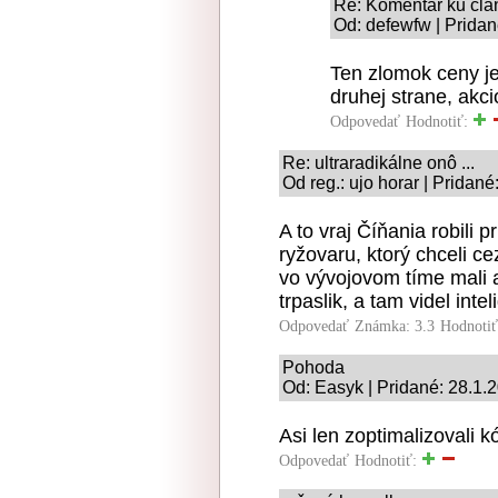
Re: Komentár ku člá
Od: defewfw | Pridan
Ten zlomok ceny je 
druhej strane, akc
Odpovedať
Hodnotiť:
Re: ultraradikálne onô ...
Od reg.: ujo horar | Pridan
A to vraj Číňania robili 
ryžovaru, ktorý chceli c
vo vývojovom tíme mali a
trpaslik, a tam videl inte
Odpovedať
Známka: 3.3
Hodnoti
Pohoda
Od: Easyk | Pridané: 28.1.
Asi len zoptimalizovali k
Odpovedať
Hodnotiť: