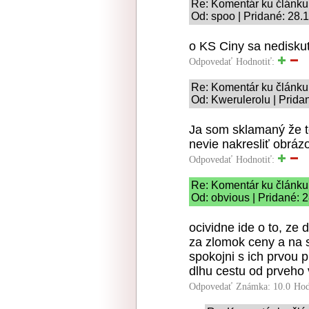
Re: Komentár ku článku
Od: spoo | Pridané: 28.
o KS Ciny sa nedisku
Odpovedať
Hodnotiť:
Re: Komentár ku článku
Od: Kwerulerolu | Prida
Ja som sklamaný že to
nevie nakresliť obrázo
Odpovedať
Hodnotiť:
Re: Komentár ku článku
Od: obvious | Pridané: 
ocividne ide o to, ze
za zlomok ceny a na s
spokojni s ich prvou 
dlhu cestu od prveho 
Odpovedať
Známka: 10.0
Hod