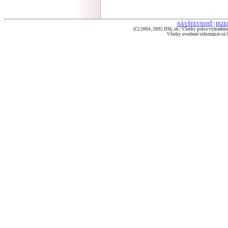
NÁVŠTEVNOSŤ
|
INZE
(C) 2004, 2005 DSL.sk | Všetky práva vyhradené
Všetky uvedené informácie sú b