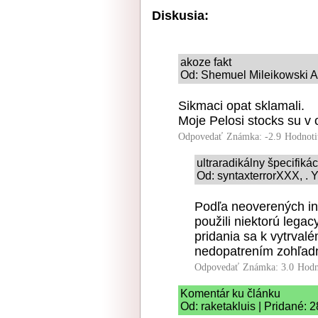
Diskusia:
akoze fakt
Od: Shemuel Mileikowski A
Sikmaci opat sklamali.
Moje Pelosi stocks su v 
Odpovedať
Známka: -2.9
Hodnoti
ultraradikálny špecifiká
Od: syntaxterrorXXX, . Y
Podľa neoverených in
použili niektorú legac
pridania sa k vytrvalé
nedopatrením zohľadni
Odpovedať
Známka: 3.0
Hodn
Komentár ku článku
Od: raketakluis | Pridané: 