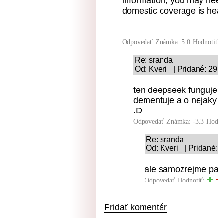
information, you may nee
domestic coverage is heav
Odpovedať
Známka: 5.0
Hodnoti
Re: sranda
Od: Kveri_ | Pridané: 2
ten deepseek funguje 
dementuje a o nejaky 
:D
Odpovedať
Známka: -3.3
Hod
Re: sranda
Od: Kveri_ | Pridané
ale samozrejme pa
Odpovedať
Hodnotiť:
Pridať komentár