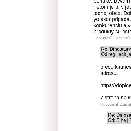
ponuke. Byvam 
netom je tu v j
jednej obce. Do
yo skor pripada
konkurenciu a v
produkty su est
Odpovedať
Hodnotiť:
Re: Dinosaury
Od reg.: ach j
preco klames
adresu.
https://dopice
7 strana na k
Odpovedať
Známk
Re: Dinosa
Od: Ejha |