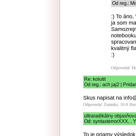
Od reg.: Mi
:) To áno
ja som mal
Samozrejm
notebooku
spracovaní
kvalitný f
:)
Odpovedať
Ho
Re: kolutit
Od reg.: ach jaj2 | Prid
Skus napisat na inf
Odpovedať
Známka: 10.0
Hod
ultraradikálny objasňo
Od: syntaxterrorXXX, . Y
To je priamy výsledok