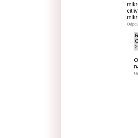
mikr
citl
mikr
Odpov
R
O
2
O
n
O