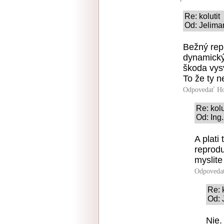
Re: kolutit
Od: Jelima
Bežný repr
dynamický 
škoda vys
To že ty n
Odpovedať
Ho
Re: kolu
Od: Ing
A plati
reprodu
myslite
Odpoveda
Re: k
Od: 
Nie.