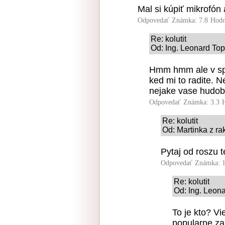
Mal si kúpiť mikrofón
Odpovedať
Známka: 7.8
Hodn
Re: kolutit
Od: Ing. Leonard Top
Hmm hmm ale v spe
ked mi to radite. 
nejake vase hudob
Odpovedať
Známka: 3.3
Re: kolutit
Od: Martinka z ra
Pytaj od roszu t
Odpovedať
Známka: 1
Re: kolutit
Od: Ing. Leona
To je kto? V
popularne za