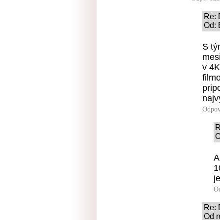
Re: 
Od: 
S tý
mesi
v 4K
film
prip
najv
Odpov
R
O
A
1
j
O
Re: 
Od r