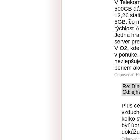
V Telekom
500GB dát
12,2€ stat
5GB, čo m
rýchlosť 
Jedna hra
server pre
V O2, kde
v ponuke. 
nezlepšuj
beriem ako
Odpovedať
Ho
Re: Din
Od: ejh
Plus ce
vzduch
koľko s
byť úp
dokážu 
Odpoveda