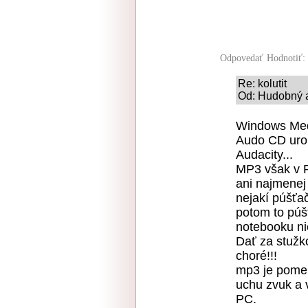
Odpovedať
Hodnotiť:
Re: kolutit
Od: Hudobný a
Windows Med
Audo CD urob
Audacity...
MP3 však v P
ani najmenej 
nejakí púšťa
potom to púš
notebooku ni
Dať za stužk
choré!!!
mp3 je pome
uchu zvuk a 
PC.