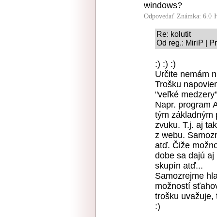
windows?
Odpovedať
Známka: 6.0
Re: kolutit
Od reg.: MiriP | 
:) :) :)
Určite nemám n
Trošku napoviem
"veľké medzery"
Napr. program A
tým základným 
zvuku. T.j. aj t
z webu. Samozr
atď. Čiže možnos
dobe sa dajú aj
skupín atď...
Samozrejme hla
možností sťahov
trošku uvažuje, 
:)