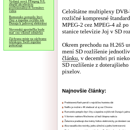
Vydaný nový FFmpeg 9.0,
zlepšil akceleráciu
profesionálnych formátov
Celoštátne multiplexy DVB-T
videa
rozličné kompresné štandard
Rumunsko potopilo štyri
člny a úspešne zvýšilo tok
MPEG-2 cez MPEG-4 až po H
Dunaja k jadrovej elektrárni
Slovenská sporiteľňa bude
stanice televízie Joj v SD roz
mať cez víkend odstávku
Záchrana misie na záchranu
teleskopu Swift úspešne
Okrem prechodu na H.265 u
pokračuje
mení SD rozlíšenie jednotli
článku
, v decembri pri niek
SD rozlíšenie z doterajšieho
pixelov.
Najnovšie články:
Predstavená flash pamäť s najväčšou hustotou dát
Netflix je možné v 4K sledovať už aj cez Chrome
Rumunsko potopilo štyri člny a úspešne zvýšilo tok Dunaja k jadrov
V štvrtom reaktore Mochoviec už beží štiepna reakcia
Železnice predávajú dve tretiny lístkov elektronicky, po donútení ce
Alza nasadila dve novinky, jednu užitočnú a jednu kontroverznú