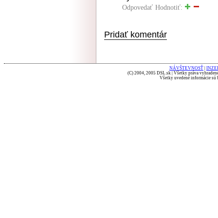
Odpovedať
Hodnotiť:
Pridať komentár
NÁVŠTEVNOSŤ
|
INZE
(C) 2004, 2005 DSL.sk | Všetky práva vyhradené
Všetky uvedené informácie sú b