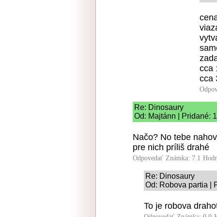
cena
viaz
vytv
samo
zada
cca 
cca 
Odpov
Re: Dinosaury
Od: Majtánn | Pridané: 
Načo? No tebe nahovno
pre nich príliš drahé
Odpovedať
Známka: 7.1
Hodn
Re: Dinosaury
Od: Robova partia | 
To je robova draho
Odpovedať
Známka: 0.0