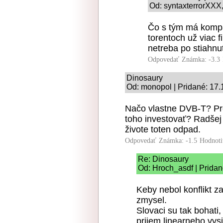
Od: syntaxterrorXXX,
Čo s tým má kompa
torentoch už viac 
netreba po stiahnu
Odpovedať
Známka: -3.3
Dinosaury
Od: monopol | Pridané: 17.
Načo vlastne DVB-T? Pre 
toho investovať? Radšej 
živote toten odpad.
Odpovedať
Známka: -1.5
Hodnoti
Re: Dinosaury
Od: Hroch_asdf | Pridan
Keby nebol konflikt z
zmysel.
Slovaci su tak bohati,
prijem linearneho vy