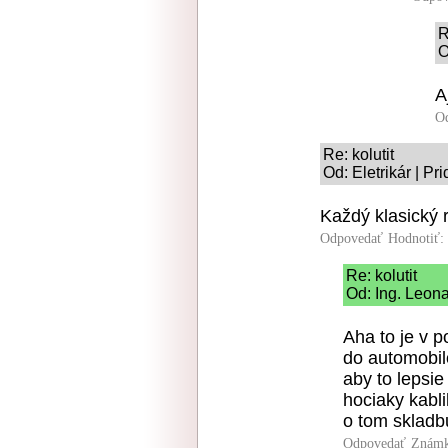
R
O
A
O
Re: kolutit
Od: Eletrikár | Pr
Každý klasický 
Odpovedať
Hodnotiť:
Re: kolutit
Od: Ing. Leona
Aha to je v p
do automobil
aby to lepsie
hociaky kabl
o tom skladb
Odpovedať
Známk