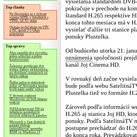
vysielania štandardom DVB-
Top články
pokračuje v prechode na ko
štandard H.265 respektíve 
Na Slovensku sa v tichosti
vypína ADSL v lokalitách s
VDSL, už 31. mája
konca tohto mesiaca má v H
Orange sa doťahuje na UPC
vysielať ďalšie tri stanice pl
a O2, spustí 2.5 Gbps
pripojenie
ponuky Plustelka.
Top správy
Od budúceho utorka 21. janu
Alza nasadila dve novinky,
oznámenia
spoločnosti prej
jednu užitočnú a jednu
kontroverznú
kanál Joj Cinema HD.
Železnice predávajú dve
tretiny lístkov elektronicky,
po donútení cestujúcich na
takýto nákup
V rovnaký deň začne vysielať
Ďalšia jadrová elektráreň
bude podľa webu SatelitnáTV
južne od Slovenska musela
kvôli teplu znížiť výkon
Plustelka tiež vo formáte H.
V štvrtom reaktore
Mochoviec už beží štiepna
reakcia
Zároveň podľa informácií we
NASA pripravuje ISS na
inštaláciu posledných
H.265 aj stanica Joj HD, ktor
nových solárnych panelov
ponuky. Podľa SatelitnáTV m
Microsoft v čase drahých
pamätí sľubuje
postupne prechádzať do H.2
optimalizovať spotrebu
RAM vo Windows 11
do konca roka. Prevádzkovate