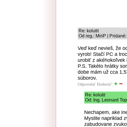
Re: kolutit
Od reg.: MiriP | Pridané
Veď keď nevieš, že od
vyrob! Stačí PC a tro
urobiť z akéhokoľvek 
P.S. Takéto hrátky som
dobe mám už cca 1,5T
súborov.
Odpovedať
Hodnotiť:
Re: kolutit
Od: Ing. Leonard Top
Nechapem, ake ine 
Myslite napriklad 
zabudovane zvuko