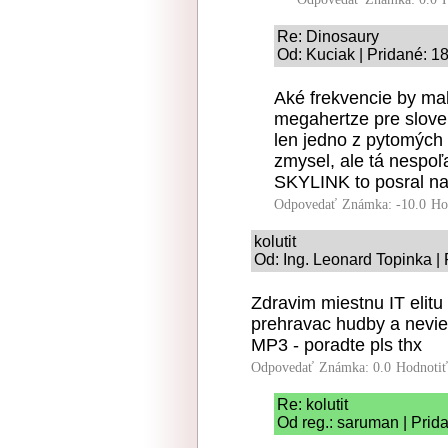
Re: Dinosaury
Od: Kuciak | Pridané: 1
Aké frekvencie by mal
megahertze pre slove
len jedno z pytomých
zmysel, ale tá nespoľ
SKYLINK to posral nač
Odpovedať
Známka: -10.0
Ho
kolutit
Od: Ing. Leonard Topinka |
Zdravim miestnu IT elitu
prehravac hudby a nevi
MP3 - poradte pls thx
Odpovedať
Známka: 0.0
Hodnoti
Re: kolutit
Od reg.: saruman | Prid