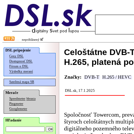
neprihlásený
Celoštátne DVB-T
DSL pripojenie
Ceny DSL
H.265, platená p
Dostupnosť DSL
Fórum o DSL
Výsledky meraní
Značky:
DVB-T
H.265 / HEVC
Satelitná mapa SR
DSL.sk, 17.1.2025
Merače
Speedmeter
Merania
Pingmeter
Googlemeter
Spoločnosť Towercom, prev
Hľadanie
štyroch celoštátnych multip
digitálneho pozemného tele