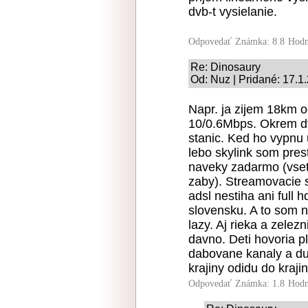
dvb-t vysielanie.
Odpovedať
Známka: 8.8
Hodn
Re: Dinosaury
Od: Nuz | Pridané: 17.1
Napr. ja zijem 18km o
10/0.6Mbps. Okrem d
stanic. Ked ho vypnu 
lebo skylink som prest
naveky zadarmo (vset
zaby). Streamovacie sl
adsl nestiha ani full h
slovensku. A to som n
lazy. Aj rieka a zelezn
davno. Deti hovoria 
dabovane kanaly a duf
krajiny odidu do kraji
Odpovedať
Známka: 1.8
Hodn