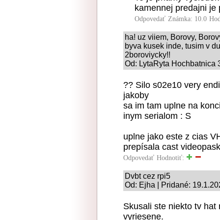
kamennej predajni je
Odpovedať
Známka: 10.0
Hod
ha! uz viiem, Borovy, Borovyc
byva kusek inde, tusim v d
2boroviycky!!
Od: LytaRyta Hochbatnica 3
?? Silo s02e10 very end
jakoby
sa im tam uplne na konci
inym serialom : S
uplne jako este z cias V
prepísala cast videopas
Odpovedať
Hodnotiť:
Dvbt cez rpi5
Od: Ejha | Pridané: 19.1.2
Skusali ste niekto tv hat
vyriesene.