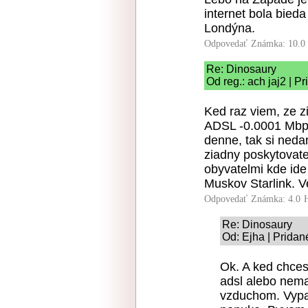
internet bola bieda
Londýna.
Odpovedať
Známka: 10.0
Re: Dinosaury
Od reg.: ach jaj2 | P
Ked raz viem, ze z
ADSL -0.0001 Mbps
denne, tak si neda
ziadny poskytovate
obyvatelmi kde ide
Muskov Starlink. 
Odpovedať
Známka: 4.0
Re: Dinosaury
Od: Ejha | Pridan
Ok. A ked chces
adsl alebo nem
vzduchom. Vypa