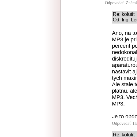
Odpovedať
Známk
Re: kolutit
Od: Ing. L
Ano, na to
MP3 je pri
percent po
nedokonal
diskreditu
aparaturo
nastavit a
tych maxi
Ale stale 
platnu, a
MP3. Vech
MP3.
Je to obd
Odpovedať
Ho
Re: kolutit