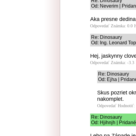
Re: Dinosaury
Od: Neverim | Pridan
Aka presne dedina 
Odpovedať
Známka: 0.0
Re: Dinosaury
Od: Ing. Leonard Top
Hej, jaskynny clove
Odpovedať
Známka: -3.3
Re: Dinosaury
Od: Ejha | Pridan
Skus pozriet ok
nakomplet.
Odpovedať
Hodnotiť:
Re: Dinosaury
Od: Hjihnjh | Pridan
Lebo na Západe je 