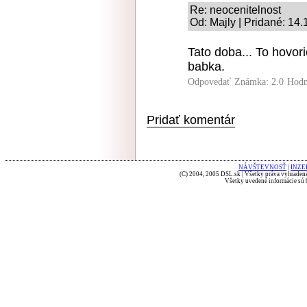
Re: neocenitelnost
Od: Majly | Pridané: 14
Tato doba... To hovor
babka.
Odpovedať
Známka: 2.0
Hodn
Pridať komentár
NÁVŠTEVNOSŤ
|
INZE
(C) 2004, 2005 DSL.sk | Všetky práva vyhradené
Všetky uvedené informácie sú b