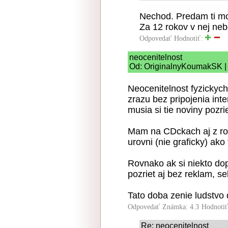
Nechod. Predam ti mo
Za 12 rokov v nej ne
Odpovedať
Hodnotiť:
neocenitelnost
Od: OriginalnyKoumakSK | 
Neocenitelnost fyzickych
zrazu bez pripojenia inte
musia si tie noviny pozrie
Mam na CDckach aj z rok
urovni (nie graficky) ako 
Rovnako ak si niekto do
pozriet aj bez reklam, s
Tato doba zenie ludstvo 
Odpovedať
Známka: 4.3
Hodnoti
Re: neocenitelnost