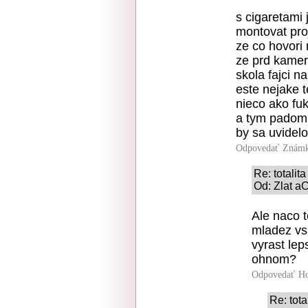
s cigaretami 
montovat proj
ze co hovori 
ze prd kamer
skola fajci 
este nejake te
nieco ako fuk
a tym padom
by sa uvidelo
Odpovedať
Známk
Re: totalita
Od: Zlat a
Ale naco 
mladez vs
vyrast le
ohnom?
Odpovedať
Ho
Re: tota