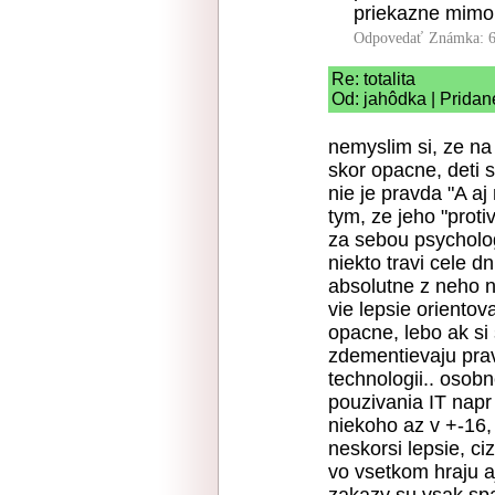
priekazne mimo 
Odpovedať
Známka: 6
Re: totalita
Od: jahôdka | Pridan
nemyslim si, ze na 
skor opacne, deti s
nie je pravda "A a
tym, ze jeho "proti
za sebou psycholog
niekto travi cele d
absolutne z neho n
vie lepsie orientov
opacne, lebo ak si 
zdementievaju pra
technologii.. osob
pouzivania IT napr
niekoho az v +-16,
neskorsi lepsie, c
vo vsetkom hraju aj