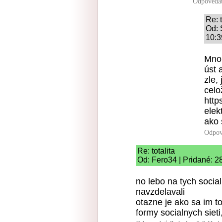
Odpoveda
Re: t
Od: 
10:3
Mnoh
úst 
zle,
celo
http
elek
ako 
Odpov
Re: totalita
Od: Fero34 | Pridané: 2
no lebo na tych socia
navzdelavali
otazne je ako sa im to
formy socialnych sieti