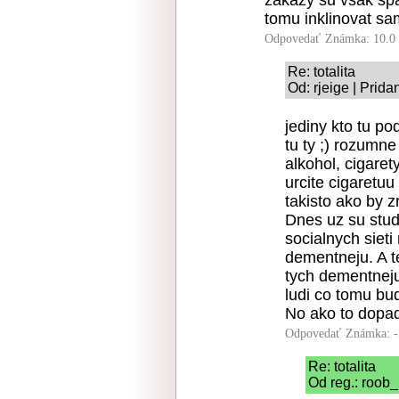
zakazy su vsak sp
tomu inklinovat s
Odpovedať
Známka: 10.0
Re: totalita
Od: rjeige | Prid
jediny kto tu po
tu ty ;) rozumn
alkohol, cigaret
urcite cigaretuu
takisto ako by z
Dnes uz su stud
socialnych sieti
dementneju. A t
tych dementneju
ludi co tomu bud
No ako to dopa
Odpovedať
Známka: -
Re: totalita
Od reg.: roob_