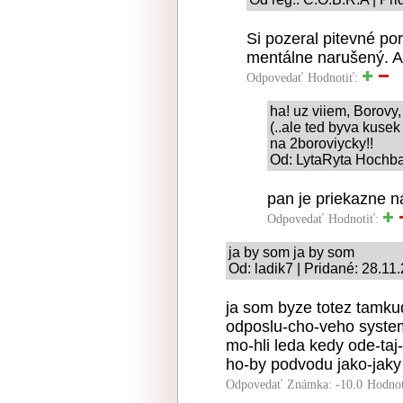
Si pozeral pitevné p
mentálne narušený. A
Odpovedať
Hodnotiť:
ha! uz viiem, Borovy,
(..ale ted byva kuse
na 2boroviycky!!
Od: LytaRyta Hochbat
pan je priekazne 
Odpovedať
Hodnotiť:
ja by som ja by som
Od: ladik7 | Pridané: 28.11
ja som byze totez tamkud
odposlu-cho-veho system
mo-hli leda kedy ode-taj-
ho-by podvodu jako-jaky
Odpovedať
Známka: -10.0
Hodnot