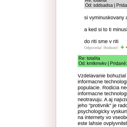
Re: totalita
Od: sddsadsa | Prid
si vyminuskovany a
a ked si to ti min
do riti sme v riti
Odpovedať
Hodnotiť:
Re: totalita
Od: kmlkmvkv | Pridané:
Vzdelavanie bohuzial 
informacne technolog
populacie. Rodicia ned
informacne technologi
neotravuju. A aj najv
jeho "protivnik" je ra
psychologicky vyskum,
na internety vo vseobe
este lahsie ovplyvnite