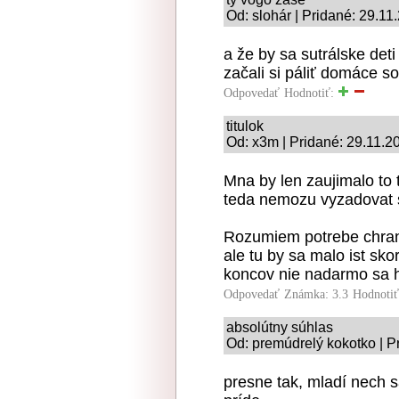
Od: slohár | Pridané: 29.11
a že by sa sutrálske deti
začali si páliť domáce so
Odpovedať
Hodnotiť:
titulok
Od: x3m | Pridané: 29.11.2
Mna by len zaujimalo to 
teda nemozu vyzadovat 
Rozumiem potrebe chrani
ale tu by sa malo ist sk
koncov nie nadarmo sa ho
Odpovedať
Známka: 3.3
Hodnoti
absolútny súhlas
Od: premúdrelý kokotko | P
presne tak, mladí nech s