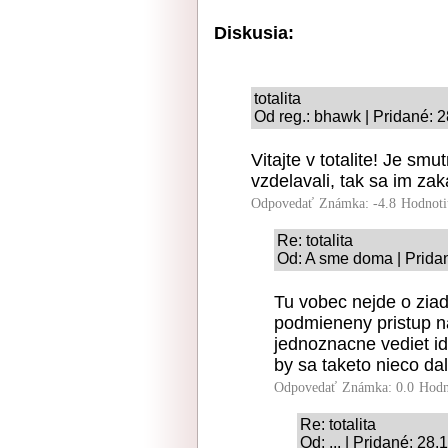
Diskusia:
totalita
Od reg.: bhawk | Pridané: 
Vitajte v totalite! Je sm
vzdelavali, tak sa im zak
Odpovedať
Známka: -4.8
Hodnoti
Re: totalita
Od: A sme doma | Prida
Tu vobec nejde o zia
podmieneny pristup na
jednoznacne vediet id
by sa taketo nieco da
Odpovedať
Známka: 0.0
Hodn
Re: totalita
Od: ... | Pridané: 28