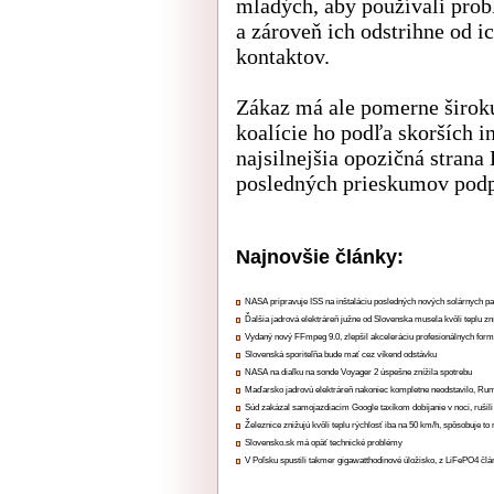
mladých, aby používali probl
a zároveň ich odstrihne od i
kontaktov.
Zákaz má ale pomerne širok
koalície ho podľa skorších 
najsilnejšia opozičná strana
posledných prieskumov podp
Najnovšie články:
NASA pripravuje ISS na inštaláciu posledných nových solárnych p
Ďalšia jadrová elektráreň južne od Slovenska musela kvôli teplu zn
Vydaný nový FFmpeg 9.0, zlepšil akceleráciu profesionálnych form
Slovenská sporiteľňa bude mať cez víkend odstávku
NASA na diaľku na sonde Voyager 2 úspešne znížila spotrebu
Maďarsko jadrovú elektráreň nakoniec kompletne neodstavilo, Ru
Súd zakázal samojazdiacim Google taxíkom dobíjanie v noci, rušili
Železnice znižujú kvôli teplu rýchlosť iba na 50 km/h, spôsobuje t
Slovensko.sk má opäť technické problémy
V Poľsku spustili takmer gigawatthodinové úložisko, z LiFePO4 čl