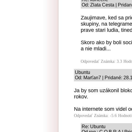
Od: Zlata Cesta | Prida
Zaujimave, ked sa pr
skupiny, na telegram
prave stari ludia, tin
Skoro ako by boli soci
a nie mladi...
Odpovedať
Známka: 3.3
Hodn
Ubuntu
Od: Marťan7 | Pridané: 28.
Ja by som uzákonil blok
rokov.
Na internete som videl o
Odpovedať
Známka: -5.6
Hodnoti
Re: Ubuntu
Od reg.: C.O.B.R.A | Pr