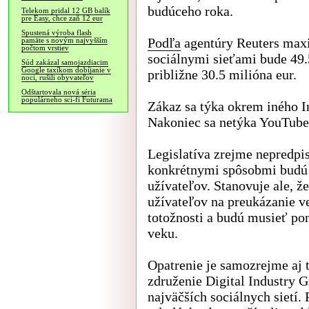
budúceho roka.
Telekom pridal 12 GB balík
pre Easy, chce zaň 12 eur
Spustená výroba flash
Podľa
agentúry Reuters maxi
pamäte s novým najvyšším
počtom vrstiev
sociálnymi sieťami bude 49.
Súd zakázal samojazdiacim
Google taxíkom dobíjanie v
približne 30.5 milióna eur.
noci, rušili obyvateľov
Odštartovala nová séria
populárneho sci-fi Futurama
Zákaz sa týka okrem iného 
Nakoniec sa netýka YouTube
Legislatíva zrejme nepredp
konkrétnymi spôsobmi budú 
užívateľov. Stanovuje ale, 
užívateľov na preukázanie 
totožnosti a budú musieť pon
veku.
Opatrenie je samozrejme aj t
združenie Digital Industry G
najväčších sociálnych sietí