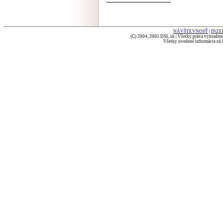
NÁVŠTEVNOSŤ
|
INZE
(C) 2004, 2005 DSL.sk | Všetky práva vyhradené
Všetky uvedené informácie sú b