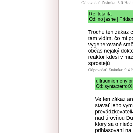
Odpovedať
Známka: 5.0
Hodn
Re: totalita
Od: no jasne | Prida
Trochu ten zákaz c
tam vidím, čo mi 
vygenerované srač
občas nejaký dokto
reaktor kdesi v maš
sprostejú
Odpovedať
Známka: 9.4
ultraumiernený p
Od: syntaxterrorX
Ve ten zákaz ani
stavať jeho vym
prevádzkovatelia
nad úrovňou Dum
ktorý sa o nieč
prihlasovaní na 