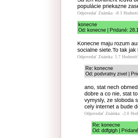
populácie priekazne zase
Odpovedať
Známka: -8.3
Hodnoti
konecne
Od: konecne | Pridané: 28.
Konecne maju rozum aust
socialne siete.To tak jak
Odpovedať
Známka: 5.7
Hodnoti
Re: konecne
Od: podvratny zivel | Pr
ano, stat nech obmedzu
dobre a co nie, stat to
vymysly, ze sloboda s
cely internet a bude d
Odpovedať
Známka: -2.0
Hod
Re: konecne
Od: ddfgtgh | Pridan