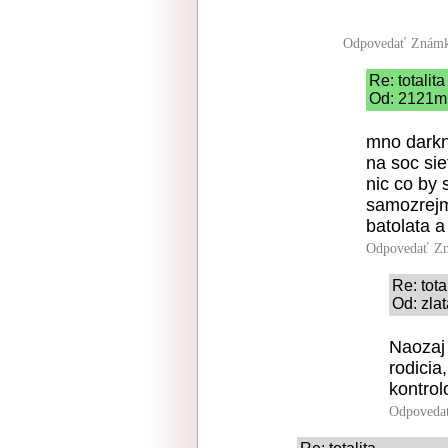
Odpovedať
Známk
Re: totalita
Od: 2121mn
mno darkn
na soc sie
nic co by 
samozrejm
batolata a 
Odpovedať
Zn
Re: tota
Od: zla
Naozaj s
rodicia
kontrol
Odpoveda