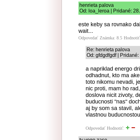
henrieta palova
Od: loa_leroa | Pridané: 2
este keby sa rovnako dal
wait...
Odpovedať
Známka: 8.5
Hodnoti
Re: henrieta palova
Od: gfdgdfgdf | Pridané
a napriklad energo dr
odhadnut, kto ma ake 
toto nikomu nevadi, je
nic proti, mam ho rad,
doslova nicit zivoty, d
buducnosti "nas" doc
aj by som sa stavil, a
vlastnou buducnostou
Odpovedať
Hodnotiť:
ty vogo zase