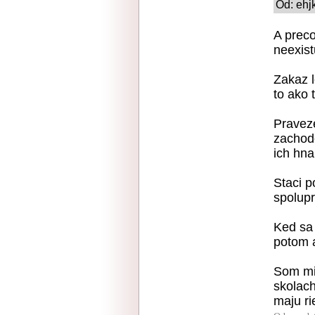
Od: ehj
A prec
neexist
Zakaz l
to ako t
Praveze
zachodo
ich hna
Staci p
spolupr
Ked sa 
potom a
Som mi
skolach
maju ri