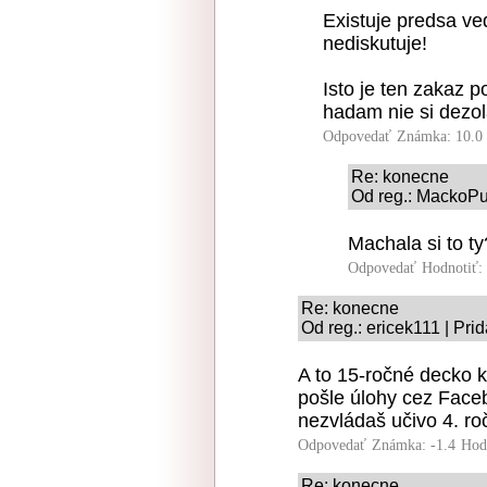
Existuje predsa v
nediskutuje!
Isto je ten zakaz 
hadam nie si dezol
Odpovedať
Známka: 10.0
Re: konecne
Od reg.: MackoPu
Machala si to ty
Odpovedať
Hodnotiť:
Re: konecne
Od reg.: ericek111 | Pri
A to 15-ročné decko k
pošle úlohy cez Face
nezvládaš učivo 4. ro
Odpovedať
Známka: -1.4
Hod
Re: konecne