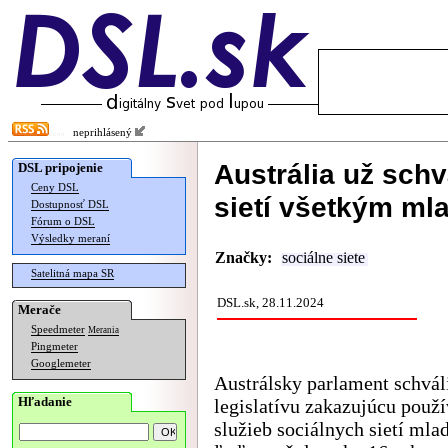
neprihlásený
Austrália už schv
DSL pripojenie
Ceny DSL
sietí všetkým ml
Dostupnosť DSL
Fórum o DSL
Výsledky meraní
Značky:
sociálne siete
Satelitná mapa SR
DSL.sk, 28.11.2024
Merače
Speedmeter
Merania
Pingmeter
Googlemeter
Austrálsky parlament schvál
Hľadanie
legislatívu zakazujúcu použ
služieb sociálnych sietí ml