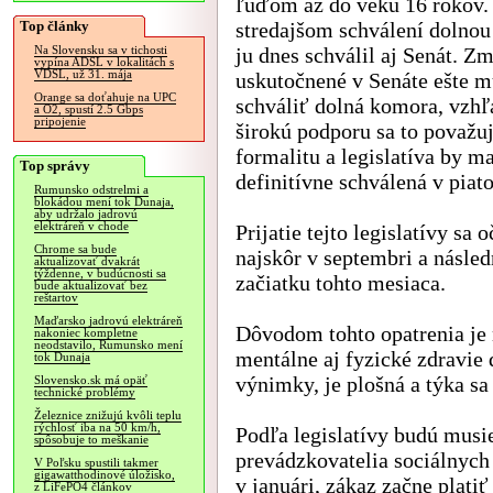
ľuďom až do veku 16 rokov. 
Top články
stredajšom schválení dolno
ju dnes schválil aj Senát. Z
Na Slovensku sa v tichosti
vypína ADSL v lokalitách s
VDSL, už 31. mája
uskutočnené v Senáte ešte m
Orange sa doťahuje na UPC
schváliť dolná komora, vzh
a O2, spustí 2.5 Gbps
pripojenie
širokú podporu sa to považuj
formalitu a legislatíva by m
Top správy
definitívne schválená v piato
Rumunsko odstrelmi a
blokádou mení tok Dunaja,
aby udržalo jadrovú
elektráreň v chode
Prijatie tejto legislatívy s
Chrome sa bude
najskôr v septembri a násle
aktualizovať dvakrát
týždenne, v budúcnosti sa
začiatku tohto mesiaca.
bude aktualizovať bez
reštartov
Maďarsko jadrovú elektráreň
Dôvodom tohto opatrenia je 
nakoniec kompletne
neodstavilo, Rumunsko mení
mentálne aj fyzické zdravie 
tok Dunaja
výnimky, je plošná a týka sa 
Slovensko.sk má opäť
technické problémy
Železnice znižujú kvôli teplu
rýchlosť iba na 50 km/h,
Podľa legislatívy budú musi
spôsobuje to meškanie
prevádzkovatelia sociálnych
V Poľsku spustili takmer
gigawatthodinové úložisko,
v januári, zákaz začne platiť
z LiFePO4 článkov