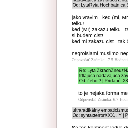
Od: LytaRyta Hochbatnica 3
jako vravim - ked (mi, M
telku!
ked (MI) zakazu telku - t
si budem cist!
ked mi zakazu cist - tak
negroislami muslimo-neg
Odpovedať
Známka: -7.5
Hodnoti
Re: Lyta ZkrachZneuzN
frflajuca nadavajuca zav
Od: čeho ? | Pridané: 2
to je nejaka forma me
Odpovedať
Známka: 6.7
Hodn
ultraradikálny empaticizmu
Od: syntaxterrorXXX, . Y | 
Sa ten kontinent ledva d