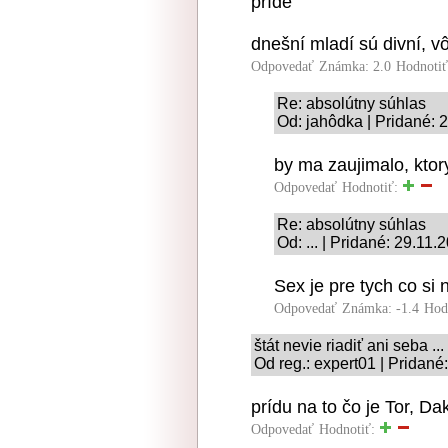
príde
dnešní mladí sú divní, 
Odpovedať
Známka: 2.0
Hodnoti
Re: absolútny súhlas
Od: jahôdka | Pridané: 
by ma zaujimalo, ktor
Odpovedať
Hodnotiť:
Re: absolútny súhlas
Od: ... | Pridané: 29.11.
Sex je pre tych co si 
Odpovedať
Známka: -1.4
Hod
štát nevie riadiť ani seba ...
Od reg.: expert01 | Pridané
prídu na to čo je Tor, D
Odpovedať
Hodnotiť: