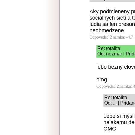
Aky podmieneny pri
socialnych sieti a t
ludia sa len presu
neobmedzene.
Odpovedať
Známka: -4.7
Re: totalita
Od: nezmar | Pri
lebo bezny clov
omg
Odpovedať
Známka: 4
Re: totalita
Od: ... | Prid
Lebo si mysli
nejakemu dec
OMG