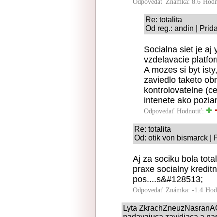
Odpovedať
Známka: 8.6
Hodn
Re: totalita
Od reg.: andin | Pri
Socialna siet je aj
vzdelavacie platfo
A mozes si byt ist
zaviedlo taketo ob
kontrolovatelne (c
intenete ako pozia
Odpovedať
Hodnotiť:
Re: totalita
Od: otik von bismarck |
Aj za sociku bola tota
praxe socialny kreditn
pos....s&#128513;
Odpovedať
Známka: -1.4
Hod
Lyta ZkrachZneuzNasranACh
nadavajuca zavidiaca a nas