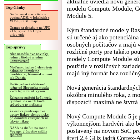
aktuálne
uviedla
novú gener
Top články
modelu Compute Module, C
Module 5.
Na Slovensku sa v tichosti
vypína ADSL v lokalitách s
VDSL, už 31. mája
Orange sa doťahuje na UPC
Kým štandardné modely Ras
a O2, spustí 2.5 Gbps
pripojenie
sú určené aj ako potenciálna
osobných počítačov a majú 
Top správy
rozličné porty pre takéto pou
Alza nasadila dve novinky,
modely Compute Module sú 
jednu užitočnú a jednu
kontroverznú
použitie v rozličných zariad
Maďarsko jadrovú elektráreň
nakoniec kompletne
majú iný formát bez rozličn
neodstavilo, Rumunsko mení
tok Dunaja
Ďalšia jadrová elektráreň
Nová generácia štandardných
južne od Slovenska musela
kvôli teplu znížiť výkon
októbra minulého roka, z m
Železnice znižujú kvôli teplu
dispozícii maximálne štvrtá 
rýchlosť iba na 50 km/h,
spôsobuje to meškanie
Železnice predávajú dve
tretiny lístkov elektronicky,
Nový Compute Module 5 je 
po donútení cestujúcich na
takýto nákup
výkonnejšom hardvéri ako be
NASA na diaľku na sonde
postavený na novom SoC pr
Voyager 2 úspešne znížila
spotrebu
štyri 2.4 GHz jadrá Cortex-A