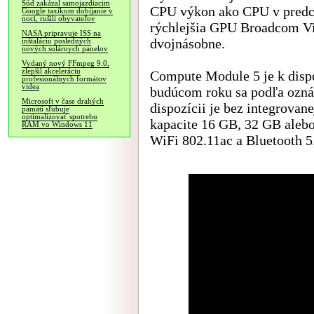
Súd zakázal samojazdiacim
CPU výkon ako CPU v predch
Google taxíkom dobíjanie v
noci, rušili obyvateľov
rýchlejšia GPU Broadcom Vi
NASA pripravuje ISS na
dvojnásobne.
inštaláciu posledných
nových solárnych panelov
Vydaný nový FFmpeg 9.0,
zlepšil akceleráciu
Compute Module 5 je k dispo
profesionálnych formátov
videa
budúcom roku sa podľa ozn
Microsoft v čase drahých
dispozícii je bez integrova
pamätí sľubuje
optimalizovať spotrebu
kapacite 16 GB, 32 GB alebo
RAM vo Windows 11
WiFi 802.11ac a Bluetooth 5