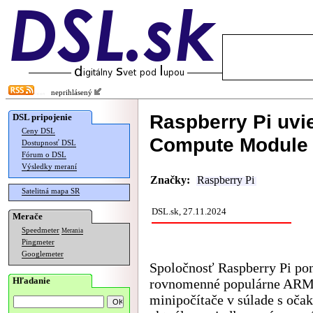
neprihlásený
Raspberry Pi uvi
DSL pripojenie
Ceny DSL
Compute Module
Dostupnosť DSL
Fórum o DSL
Výsledky meraní
Značky:
Raspberry Pi
Satelitná mapa SR
DSL.sk, 27.11.2024
Merače
Speedmeter
Merania
Pingmeter
Googlemeter
Spoločnosť Raspberry Pi po
Hľadanie
rovnomenné populárne AR
minipočítače v súlade s oča