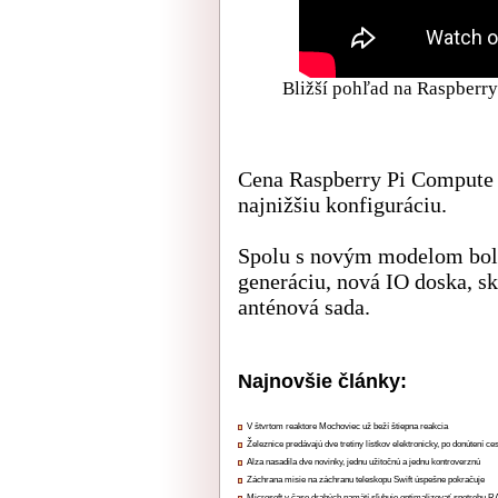
Bližší pohľad na Raspberry
Cena Raspberry Pi Compute 
najnižšiu konfiguráciu.
Spolu s novým modelom boli
generáciu, nová IO doska, sk
anténová sada.
Najnovšie články:
V štvrtom reaktore Mochoviec už beží štiepna reakcia
Železnice predávajú dve tretiny lístkov elektronicky, po donútení ce
Alza nasadila dve novinky, jednu užitočnú a jednu kontroverznú
Záchrana misie na záchranu teleskopu Swift úspešne pokračuje
Microsoft v čase drahých pamätí sľubuje optimalizovať spotrebu