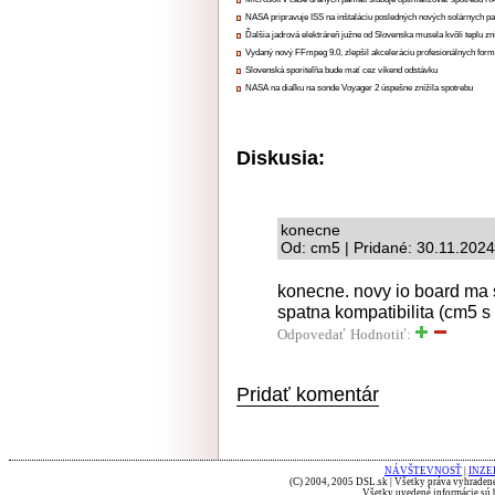
NASA pripravuje ISS na inštaláciu posledných nových solárnych p
Ďalšia jadrová elektráreň južne od Slovenska musela kvôli teplu zn
Vydaný nový FFmpeg 9.0, zlepšil akceleráciu profesionálnych form
Slovenská sporiteľňa bude mať cez víkend odstávku
NASA na diaľku na sonde Voyager 2 úspešne znížila spotrebu
Diskusia:
konecne
Od: cm5 | Pridané: 30.11.2024
konecne. novy io board ma s
spatna kompatibilita (cm5 
Odpovedať
Hodnotiť:
Pridať komentár
NÁVŠTEVNOSŤ
|
INZE
(C) 2004, 2005 DSL.sk | Všetky práva vyhradené
Všetky uvedené informácie sú b