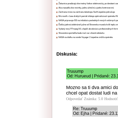
Železnice predávajú dve tretiny lístkov elektronicky, po donútení ce
Alza nasadila dve novinky, jednu užitočnú a jednu kontroverznú
Záchrana misie na záchranu teleskopu Swift úspešne pokračuje
Microsoft v čase drahých pamätí sľubuje optimalizovať spotrebu
NASA pripravuje ISS na inštaláciu posledných nových solárnych p
Ďalšia jadrová elektráreň južne od Slovenska musela kvôli teplu zn
Vydaný nový FFmpeg 9.0, zlepšil akceleráciu profesionálnych form
Slovenská sporiteľňa bude mať cez víkend odstávku
NASA na diaľku na sonde Voyager 2 úspešne znížila spotrebu
Diskusia:
Truuump
Od: Hurueud | Pridané: 23.
Mozno sa ti dva amici d
chcel opat dostat ludi na
Odpovedať
Známka: 5.0
Hodnoti
Re: Truuump
Od: Ejha | Pridané: 23.