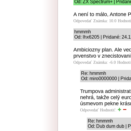
Od: ZX Spectrum+ | Pridan
A není to málo, Antone P
Odpovedať
Známka: 10.0
Hodnot
hmmmh
Od: lhx6205 | Pridané: 24.
Ambiciozny plan. Ale v
prvenstvo v znecistovani
Odpovedať
Známka: -6.0
Hodnoti
Re: hmmmh
Od: miro0000000 | Prid
Trumpova administrat
nehrá, takže celý eu
úsmevom pekne krásn
Odpovedať
Hodnotiť:
Re: hmmmh
Od: Dub dum dub | P