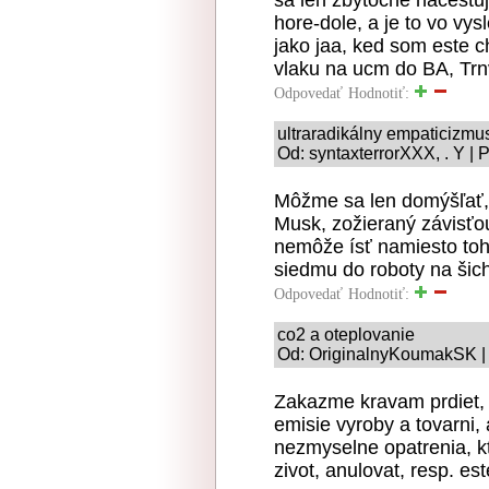
sa len zbytocne nacestuj
hore-dole, a je to vo vys
jako jaa, ked som este c
vlaku na ucm do BA, Trn
Odpovedať
Hodnotiť:
ultraradikálny empaticizmu
Od: syntaxterrorXXX, . Y | 
Môžme sa len domýšľať,
Musk, zožieraný závisťou
nemôže ísť namiesto toh
siedmu do roboty na ši
Odpovedať
Hodnotiť:
co2 a oteplovanie
Od: OriginalnyKoumakSK | 
Zakazme kravam prdiet,
emisie vyroby a tovarni
nezmyselne opatrenia, k
zivot, anulovat, resp. es