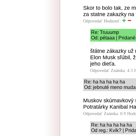
Skor to bolo tak, ze 
za statne zakazky na 
Odpovedať
Hodnotiť:
Re: Truuump
Od: pétaaa | Pridané
štátne zákazky už
Elon Musk sľúbil, ž
jeho dieťa.
Odpovedať
Známka: 4.3
Re: ha ha ha ha ha
Od: jebnuté meno mudal
Muskov skúmavkový sy
Potratárky Kanibal Ha
Odpovedať
Známka: 0.9
Hodn
Re: ha ha ha ha ha
Od reg.: Kvík? | Pri