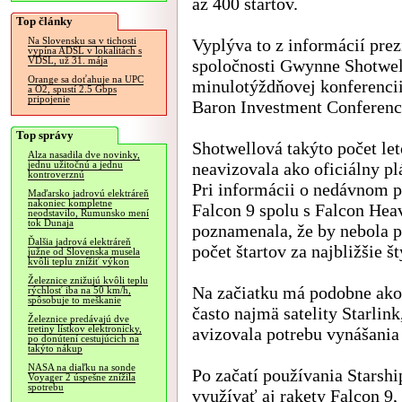
až 400 štartov.
Top články
Vyplýva to z informácií pre
Na Slovensku sa v tichosti
vypína ADSL v lokalitách s
VDSL, už 31. mája
spoločnosti Gwynne Shotwel
Orange sa doťahuje na UPC
minulotýždňovej konferenci
a O2, spustí 2.5 Gbps
pripojenie
Baron Investment Conferenc
Top správy
Shotwellová takýto počet le
Alza nasadila dve novinky,
neavizovala ako oficiálny p
jednu užitočnú a jednu
kontroverznú
Pri informácii o nedávnom p
Maďarsko jadrovú elektráreň
nakoniec kompletne
Falcon 9 spolu s Falcon Heav
neodstavilo, Rumunsko mení
tok Dunaja
poznamenala, že by nebola p
Ďalšia jadrová elektráreň
počet štartov za najbližšie št
južne od Slovenska musela
kvôli teplu znížiť výkon
Železnice znižujú kvôli teplu
Na začiatku má podobne ako 
rýchlosť iba na 50 km/h,
spôsobuje to meškanie
často najmä satelity Starlin
Železnice predávajú dve
tretiny lístkov elektronicky,
avizovala potrebu vynášania 
po donútení cestujúcich na
takýto nákup
NASA na diaľku na sonde
Po začatí používania Starsh
Voyager 2 úspešne znížila
spotrebu
využívať aj rakety Falcon 9,