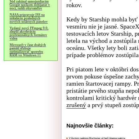
Súd zakázal samojazdiacim
rokov.
Google taxíkom dobíjanie v
noci, rušili obyvateľov
NASA pripravuje ISS na
Kedy by Starship mohla byť 
inštaláciu posledných
nových solárnych panelov
vesmíru nie je jasné. SpaceX
Vydaný nový FFmpeg 9.0,
zlepšil akceleráciu
testovacích letov Starship, p
profesionálnych formátov
videa
letela na východ a zostúpila
Microsoft v čase drahých
oceánu. Všetky lety boli zat
pamätí sľubuje
optimalizovať spotrebu
prípade problémov zostúpila
RAM vo Windows 11
Pri piatom lete v októbri d
prvom pokuse úspešne zachy
ramien štartovacej rampy. Pr
pristátie prvého stupňa nepo
kontrolami kritický hardvér 
zrušený
a prvý stupeň zostú
Najnovšie články:
V štvrtom reaktore Mochoviec už beží štiepna reakcia