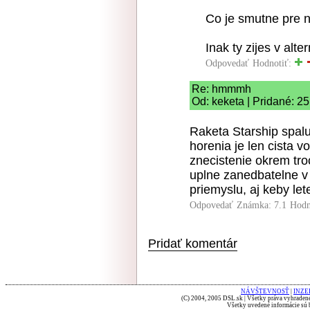
Co je smutne pre n
Inak ty zijes v alte
Odpovedať
Hodnotiť:
Re: hmmmh
Od: keketa | Pridané: 2
Raketa Starship spalu
horenia je len cista 
znecistenie okrem tro
uplne zanedbatelne v p
priemyslu, aj keby let
Odpovedať
Známka: 7.1
Hodn
Pridať komentár
NÁVŠTEVNOSŤ
|
INZE
(C) 2004, 2005 DSL.sk | Všetky práva vyhradené
Všetky uvedené informácie sú b