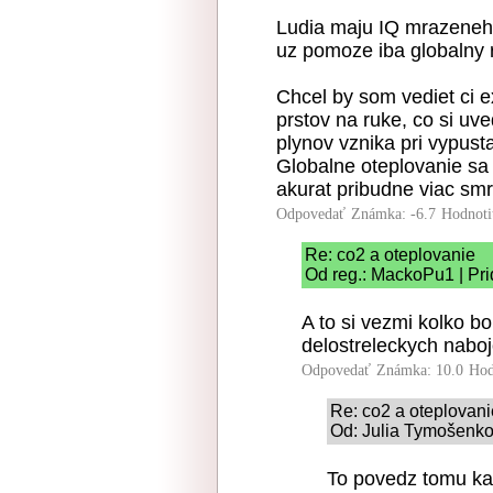
Ludia maju IQ mrazeneho 
uz pomoze iba globalny 
Chcel by som vediet ci e
prstov na ruke, co si uv
plynov vznika pri vypust
Globalne oteplovanie sa 
akurat pribudne viac sm
Odpovedať
Známka: -6.7
Hodnoti
Re: co2 a oteplovanie
Od reg.: MackoPu1 | Pr
A to si vezmi kolko bo
delostreleckych nabojov
Odpovedať
Známka: 10.0
Hod
Re: co2 a oteplovani
Od: Julia Tymošenko
To povedz tomu kaš