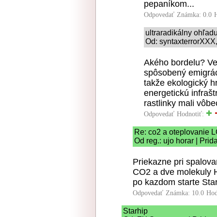
pepaníkom...
Odpovedať
Známka: 0.0
ultraradikálny ohľad
Od: syntaxterrorXXX,
Akého bordelu? Ve
spôsobený emigrác
takže ekologický h
energetickú infrašt
rastlinky mali vôb
Odpovedať
Hodnotiť:
Re: co2 a oteplovanie 
Od reg.: ujo horar | Pri
Priekazne pri spalova
CO2 a dve molekuly H
po kazdom starte Sta
Odpovedať
Známka: 10.0
Hod
Starhip