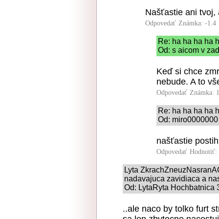
Našťastie ani tvoj
Odpovedať
Známka: -1.4
Re: ha ha ha ha 
Od: s aicom v zad
Keď si chce zmrz
nebude. A to vš
Odpovedať
Známka: 1
Re: ha ha ha ha 
Od: miro0000000 
našťastie postih
Odpovedať
Hodnotiť:
Lyta ZkrachZneuzNasranACh
nadavajuca zavidiaca a nas
Od: LytaRyta Hochbatnica 3
..ale naco by tolko furt s