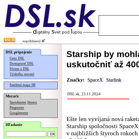
neprihlásený
Starship by mohla
DSL pripojenie
Ceny DSL
uskutočniť až 400
Dostupnosť DSL
Fórum o DSL
Výsledky meraní
Značky:
SpaceX
Starlink
Satelitná mapa SR
DSL.sk, 23.11.2024
Merače
Speedmeter
Merania
Pingmeter
Googlemeter
Ešte len vyvíjaná nová raket
Hľadanie
Starship spoločnosti Space
v najbližších štyroch rokoch