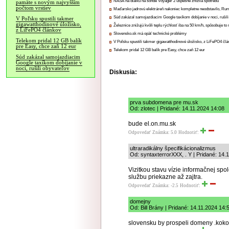
NASA na diaľku na sonde Voyager 2 úspešne znížila spotrebu
pamäte s novým najvyšším
počtom vrstiev
Maďarsko jadrovú elektráreň nakoniec kompletne neodstavilo, Ru
Súd zakázal samojazdiacim Google taxíkom dobíjanie v noci, rušili
V Poľsku spustili takmer
gigawatthodinové úložisko,
Železnice znižujú kvôli teplu rýchlosť iba na 50 km/h, spôsobuje t
z LiFePO4 článkov
Slovensko.sk má opäť technické problémy
Telekom pridal 12 GB balík
V Poľsku spustili takmer gigawatthodinové úložisko, z LiFePO4 čl
pre Easy, chce zaň 12 eur
Telekom pridal 12 GB balík pre Easy, chce zaň 12 eur
Súd zakázal samojazdiacim
Google taxíkom dobíjanie v
noci, rušili obyvateľov
Diskusia:
prva subdomena pre mu.sk
Od: zlotec | Pridané: 14.11.2024 14:08
bude el.on.mu.sk
Odpovedať
Známka: 5.0
Hodnotiť:
ultraradikálny špecifikácionalizmus
Od: syntaxterrorXXX, . Y | Pridané: 14.
Vizitkou stavu vízie informačnej sp
službu priekazne až zajtra.
Odpovedať
Známka: -2.5
Hodnotiť:
domejny
Od: Bill Brány | Pridané: 14.11.2024 14:
slovensku by prospeli domeny .kokot