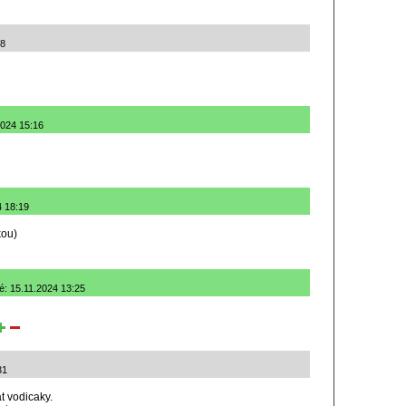
58
2024 15:16
4 18:19
kou)
né: 15.11.2024 13:25
31
 vodicaky.