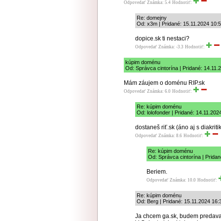
Odpovedať
Známka: 5.4
Hodnotiť:
Re: domejny
Od: x3m | Pridané: 15.11.2024 10:
dopice.sk ti nestaci?
Odpovedať
Známka: -3.3
Hodnotiť:
kúpim doménu
Od: Správca cintorína | Pridané: 14.11.
Mám záujem o doménu RIP.sk
Odpovedať
Známka: 6.0
Hodnotiť:
Re: kúpim doménu
Od: lolofonder | Pridané: 14.11.202
dostaneš riť.sk (áno aj s diakriti
Odpovedať
Známka: 8.6
Hodnotiť:
Re: kúpim doménu
Od: Správca cintorína | Prida
Beriem.
Odpovedať
Známka: 10.0
Hodnotiť:
Re: kúpim doménu
Od: Berg | Pridané: 15.11.2024 16:
Ja chcem ga.sk, budem predavat