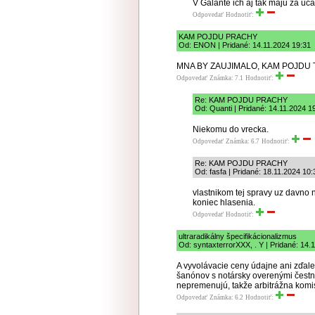
V Galante ich aj tak maju za uca
Odpovedať
Hodnotiť:
KAM POJDU PRACHY
Od: ENON | Pridané: 14.11.2024 19:31
MNA BY ZAUJIMALO, KAM POJDU T
Odpovedať
Známka: 7.1
Hodnotiť:
Re: KAM POJDU PRACHY
Od: Quanti | Pridané: 14.11.2024 1
Niekomu do vrecka.
Odpovedať
Známka: 6.7
Hodnotiť:
Re: KAM POJDU PRACHY
Od: fasfa | Pridané: 18.11.2024 10:
vlastnikom tej spravy uz davno n
koniec hlasenia.
Odpovedať
Hodnotiť:
ultraradikálny špecifikácionalizmus
Od: syntaxterrorXXX, . Y | Pridané: 14.
A vyvolávacie ceny údajne ani zďale
šanónov s notársky overenými čestným
nepremenujú, takže arbitrážna kom
Odpovedať
Známka: 6.2
Hodnotiť: