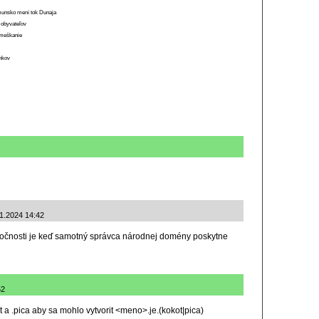
munsko mení tok Dunaja
 obyvateľov
o meškanie
ánkov
11.2024 14:42
oločnosti je keď samotný správca národnej domény poskytne
52
 a .pica aby sa mohlo vytvorit <meno>.je.(kokot|pica)