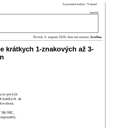
Za poslednú hodinu: 73 meraní
inzercia
Štvrtok, 6. augusta 2026, dnes má meniny
Jozefína
ie krátkych 1-znakových až 3-
én
kcie prvých
h krátkych .sk
dovolená.
ť SK-NIC,
septembri,