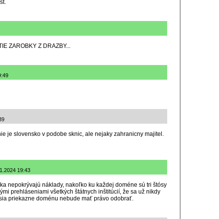
st.
IE ZAROBKY Z DRAZBY...
9:49
39
ie je slovensko v podobe sknic, ale nejaky zahranicny majitel.
11.2024 19:43
ka nepokrývajú náklady, nakoľko ku každej doméne sú tri štósy
i prehláseniami všetkých štátnych inštitúcií, že sa už nikdy
isia priekazne doménu nebude mať právo odobrať.