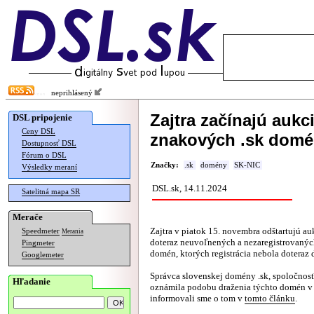
neprihlásený
Zajtra začínajú aukc
DSL pripojenie
Ceny DSL
znakových .sk dom
Dostupnosť DSL
Fórum o DSL
Značky:
.sk
domény
SK-NIC
Výsledky meraní
DSL.sk, 14.11.2024
Satelitná mapa SR
Merače
Zajtra v piatok 15. novembra odštartujú au
Speedmeter
Merania
doteraz neuvoľnených a nezaregistrovanýc
Pingmeter
domén, ktorých registrácia nebola doteraz 
Googlemeter
Správca slovenskej domény .sk, spoločnos
Hľadanie
oznámila podobu draženia týchto domén v 
informovali sme o tom v
tomto článku
.