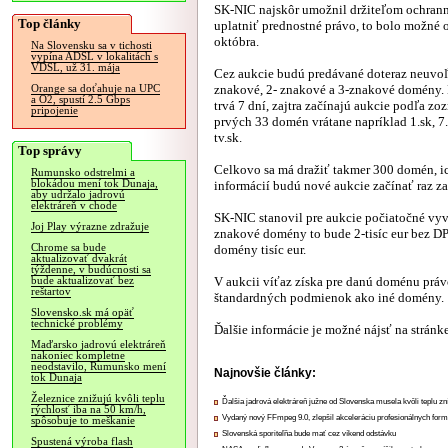
SK-NIC najskôr umožnil držiteľom ochra
Top články
uplatniť prednostné právo, to bolo možné o
októbra.
Na Slovensku sa v tichosti
vypína ADSL v lokalitách s
VDSL, už 31. mája
Cez aukcie budú predávané doteraz neuvo
znakové, 2- znakové a 3-znakové domény.
Orange sa doťahuje na UPC
a O2, spustí 2.5 Gbps
trvá 7 dní, zajtra začínajú aukcie podľa z
pripojenie
prvých 33 domén vrátane napríklad 1.sk, 7.s
tv.sk.
Top správy
Celkovo sa má dražiť takmer 300 domén, i
Rumunsko odstrelmi a
blokádou mení tok Dunaja,
informácií budú nové aukcie začínať raz za
aby udržalo jadrovú
elektráreň v chode
SK-NIC stanovil pre aukcie počiatočné vyv
Joj Play výrazne zdražuje
znakové domény to bude 2-tisíc eur bez DP
Chrome sa bude
domény tisíc eur.
aktualizovať dvakrát
týždenne, v budúcnosti sa
V aukcii víťaz získa pre danú doménu právo 
bude aktualizovať bez
reštartov
štandardných podmienok ako iné domény.
Slovensko.sk má opäť
technické problémy
Ďalšie informácie je možné nájsť na stránk
Maďarsko jadrovú elektráreň
nakoniec kompletne
neodstavilo, Rumunsko mení
Najnovšie články:
tok Dunaja
Železnice znižujú kvôli teplu
Ďalšia jadrová elektráreň južne od Slovenska musela kvôli teplu zn
rýchlosť iba na 50 km/h,
Vydaný nový FFmpeg 9.0, zlepšil akceleráciu profesionálnych form
spôsobuje to meškanie
Slovenská sporiteľňa bude mať cez víkend odstávku
Spustená výroba flash