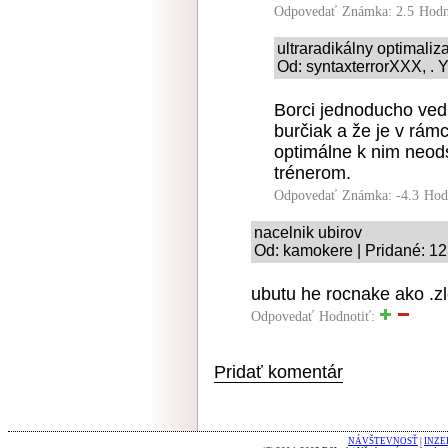
Odpovedať
Známka: 2.5
Hodn
ultraradikálny optimaliz
Od: syntaxterrorXXX, . Y
Borci jednoducho vedi
burčiak a že je v rám
optimálne k nim neod
trénerom.
Odpovedať
Známka: -4.3
Hod
nacelnik ubirov
Od: kamokere | Pridané: 1
ubutu he rocnake ako .z
Odpovedať
Hodnotiť:
Pridať komentár
NÁVŠTEVNOSŤ
|
INZE