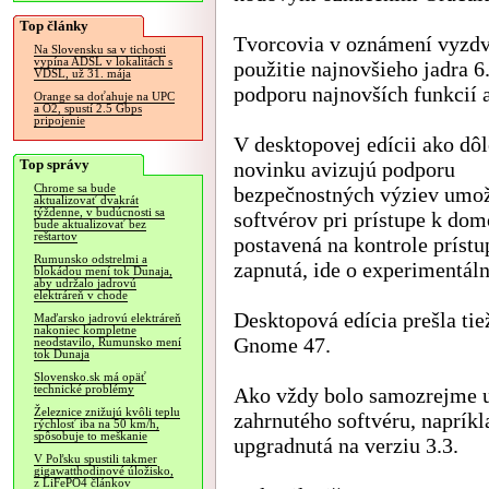
Top články
Tvorcovia v oznámení vyzdv
Na Slovensku sa v tichosti
vypína ADSL v lokalitách s
použitie najnovšieho jadra 6
VDSL, už 31. mája
podporu najnovších funkcií 
Orange sa doťahuje na UPC
a O2, spustí 2.5 Gbps
pripojenie
V desktopovej edícii ako dôl
Top správy
novinku avizujú podporu
Chrome sa bude
bezpečnostných výziev umož
aktualizovať dvakrát
týždenne, v budúcnosti sa
softvérov pri prístupe k do
bude aktualizovať bez
reštartov
postavená na kontrole príst
Rumunsko odstrelmi a
zapnutá, ide o experimentál
blokádou mení tok Dunaja,
aby udržalo jadrovú
elektráreň v chode
Desktopová edícia prešla tie
Maďarsko jadrovú elektráreň
nakoniec kompletne
Gnome 47.
neodstavilo, Rumunsko mení
tok Dunaja
Slovensko.sk má opäť
technické problémy
Ako vždy bolo samozrejme u
Železnice znižujú kvôli teplu
zahrnutého softvéru, naprík
rýchlosť iba na 50 km/h,
spôsobuje to meškanie
upgradnutá na verziu 3.3.
V Poľsku spustili takmer
gigawatthodinové úložisko,
z LiFePO4 článkov