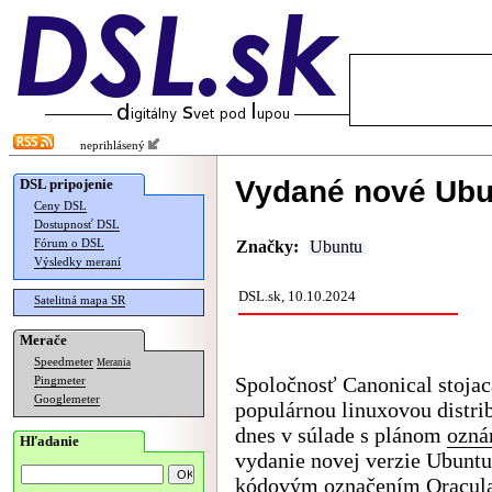
neprihlásený
Vydané nové Ubu
DSL pripojenie
Ceny DSL
Dostupnosť DSL
Fórum o DSL
Značky:
Ubuntu
Výsledky meraní
DSL.sk, 10.10.2024
Satelitná mapa SR
Merače
Speedmeter
Merania
Spoločnosť Canonical stojac
Pingmeter
Googlemeter
populárnou linuxovou distri
dnes v súlade s plánom
ozná
Hľadanie
vydanie novej verzie Ubuntu
kódovým označením Oracula