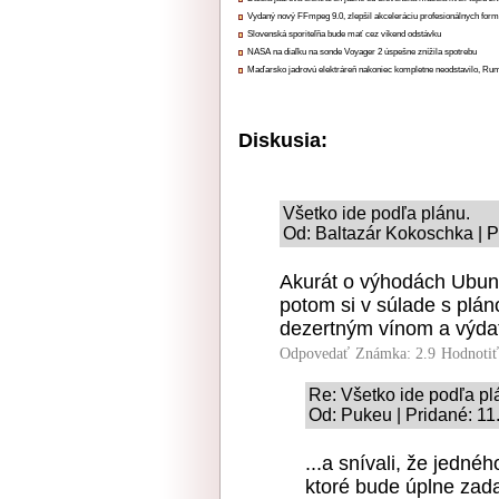
Vydaný nový FFmpeg 9.0, zlepšil akceleráciu profesionálnych form
Slovenská sporiteľňa bude mať cez víkend odstávku
NASA na diaľku na sonde Voyager 2 úspešne znížila spotrebu
Maďarsko jadrovú elektráreň nakoniec kompletne neodstavilo, Ru
Diskusia:
Všetko ide podľa plánu.
Od: Baltazár Kokoschka | P
Akurát o výhodách Ubuntu
potom si v súlade s pláno
dezertným vínom a výdatn
Odpovedať
Známka: 2.9
Hodnoti
Re: Všetko ide podľa pl
Od: Pukeu | Pridané: 11
...a snívali, že jedn
ktoré bude úplne zad