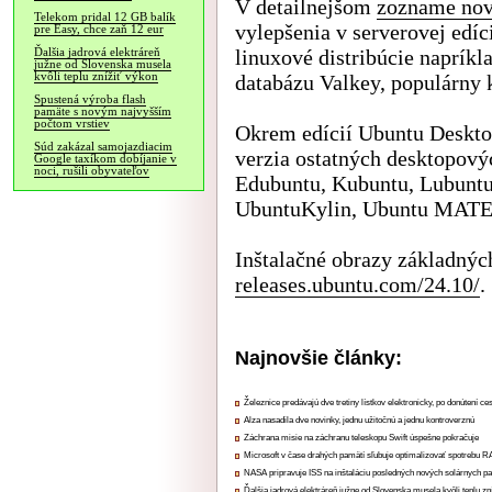
V detailnejšom
zozname nov
Telekom pridal 12 GB balík
vylepšenia v serverovej edíc
pre Easy, chce zaň 12 eur
linuxové distribúcie napríkl
Ďalšia jadrová elektráreň
južne od Slovenska musela
kvôli teplu znížiť výkon
databázu Valkey, populárny 
Spustená výroba flash
pamäte s novým najvyšším
počtom vrstiev
Okrem edícií Ubuntu Desktop
Súd zakázal samojazdiacim
verzia ostatných desktopový
Google taxíkom dobíjanie v
noci, rušili obyvateľov
Edubuntu, Kubuntu, Lubunt
UbuntuKylin, Ubuntu MATE,
Inštalačné obrazy základnýc
releases.ubuntu.com/24.10/
.
Najnovšie články:
Železnice predávajú dve tretiny lístkov elektronicky, po donútení ce
Alza nasadila dve novinky, jednu užitočnú a jednu kontroverznú
Záchrana misie na záchranu teleskopu Swift úspešne pokračuje
Microsoft v čase drahých pamätí sľubuje optimalizovať spotrebu
NASA pripravuje ISS na inštaláciu posledných nových solárnych p
Ďalšia jadrová elektráreň južne od Slovenska musela kvôli teplu zn