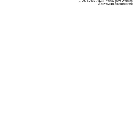
(C) 2004, 2005 DSL.sk | Všetky práva vyhradené
Všetky uvedené informácie sú b