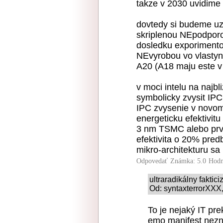
takze v 2030 uvidime
dovtedy si budeme uz
skriplenou NEpodpor
dosledku exporimentov
NEvyrobou vo vlastyn
A20 (A18 maju este v
v moci intelu na najb
symbolicky zvysit IPC
IPC zvysenie v novom
energeticku efektivit
3 nm TSMC alebo prve 
efektivita o 20% pre
mikro-architekturu sa 
Odpovedať
Známka: 5.0
Hodn
ultraradikálny faktic
Od: syntaxterrorXXX,
To je nejaký IT p
emo manifest nezni