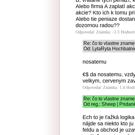
B, vrátane tých peňazí, k
Alebo firma A zaplatí akc
akcie? Kto ich k tomu pri
Alebo tie peniaze dostan
dozornou radou??
Odpovedať
Známka: -3.3
Hodnoti
Re: čo to vlastne znam
Od: LytaRyta Hochbatnic
nosatemu
€$ da nosatemu, vzdy 
velkym, cervenym za
Odpovedať
Známka: 1.4
Hodn
Re: čo to vlastne znam
Od reg.: Sheep | Pridan
Ech to je ťažká logik
nájde sa niekto kto ju
feldu a obchod je uza