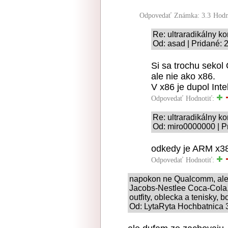
Odpovedať
Známka: 3.3
Hodn
Re: ultraradikálny k
Od: asad | Pridané: 
Si sa trochu sekol 
ale nie ako x86.
V x86 je dupol Int
Odpovedať
Hodnotiť:
Re: ultraradikálny k
Od: miro0000000 | P
odkedy je ARM x3
Odpovedať
Hodnotiť:
napokon ne Qualcomm, ale 
Jacobs-Nestlee Coca-Cola, 
outfity, oblecka a tenisky, bo
Od: LytaRyta Hochbatnica 3