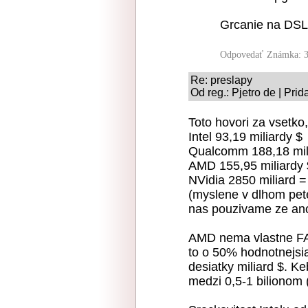
Grcanie na DSL 
Odpovedať
Známka: 3
Re: preslapy
Od reg.: Pjetro de | Pri
Toto hovori za vsetko
Intel 93,19 miliardy $
Qualcomm 188,18 mil
AMD 155,95 miliardy 
NVidia 2850 miliard = 
(myslene v dlhom pete
nas pouzivame ze an
AMD nema vlastne FABy
to o 50% hodnotnejsia
desiatky miliard $. 
medzi 0,5-1 bilionom 