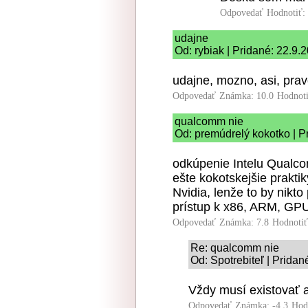
Odpovedať
Hodnotiť:
udajne
Od: rybiak | Pridané: 22.9.
udajne, mozno, asi, pra
Odpovedať
Známka: 10.0
Hodnot
qualcomm nie
Od: premúdrelý kokotko | P
odkúpenie Intelu Qual
ešte kokotskejšie praktik
Nvidia, lenže to by nikto
prístup k x86, ARM, GPU
Odpovedať
Známka: 7.8
Hodnoti
Re: qualcomm nie
Od: Spotrebiteľ | Pridan
Vždy musí existovať a
Odpovedať
Známka: -4.3
Hod