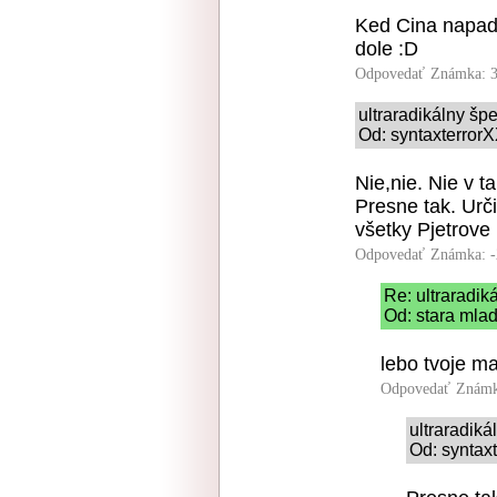
Ked Cina napad
dole :D
Odpovedať
Známka: 3
ultraradikálny šp
Od: syntaxterrorX
Nie,nie. Nie v t
Presne tak. Urči
všetky Pjetrove 
Odpovedať
Známka: -
Re: ultraradik
Od: stara mla
lebo tvoje m
Odpovedať
Známk
ultraradik
Od: syntaxt