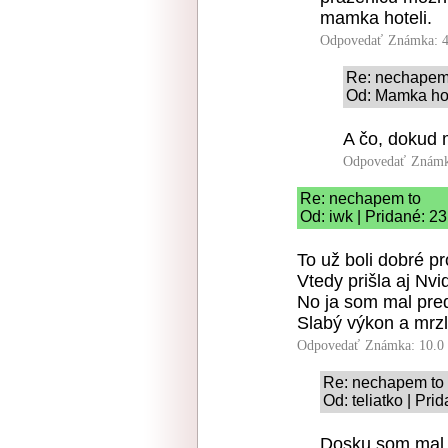
mamka hoteli.
Odpovedať
Známka: 4
Re: nechapem
Od: Mamka hot
A čo, dokud m
Odpovedať
Známk
Re: nechapem to
Od: iwk | Pridané: 2
To už boli dobré pr
Vtedy prišla aj Nvi
No ja som mal pred
Slabý výkon a mrzl
Odpovedať
Známka: 10.0
Re: nechapem to
Od: teliatko | Pri
Dosku som mal 