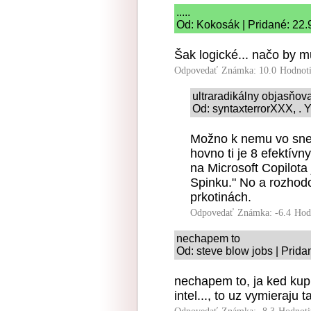
.....
Od: Kokosák | Pridané: 22.
Šak logické... načo by m
Odpovedať
Známka: 10.0
Hodnot
ultraradikálny objasňo
Od: syntaxterrorXXX, . Y
Možno k nemu vo sne z
hovno ti je 8 efektív
na Microsoft Copilota
Spinku." No a rozhod
prkotinách.
Odpovedať
Známka: -6.4
Hod
nechapem to
Od: steve blow jobs | Prida
nechapem to, ja ked kup
intel..., to uz vymieraju 