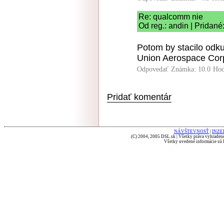
Re: qualcomm nie
Od reg.: andin | Pridané
Potom by stacilo odk
Union Aerospace Cor
Odpovedať
Známka: 10.0
Hod
Pridať komentár
NÁVŠTEVNOSŤ
|
INZE
(C) 2004, 2005 DSL.sk | Všetky práva vyhradené
Všetky uvedené informácie sú b