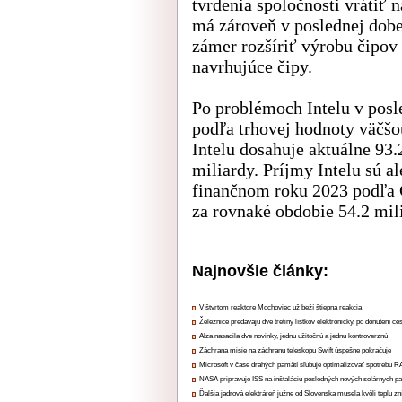
tvrdenia spoločnosti vrátiť
má zároveň v poslednej dob
zámer rozšíriť výrobu čipov 
navrhujúce čipy.
Po problémoch Intelu v pos
podľa trhovej hodnoty väčšo
Intelu dosahuje aktuálne 93
miliardy. Príjmy Intelu sú 
finančnom roku 2023 podľa 
za rovnaké obdobie 54.2 mil
Najnovšie články:
V štvrtom reaktore Mochoviec už beží štiepna reakcia
Železnice predávajú dve tretiny lístkov elektronicky, po donútení ce
Alza nasadila dve novinky, jednu užitočnú a jednu kontroverznú
Záchrana misie na záchranu teleskopu Swift úspešne pokračuje
Microsoft v čase drahých pamätí sľubuje optimalizovať spotrebu
NASA pripravuje ISS na inštaláciu posledných nových solárnych p
Ďalšia jadrová elektráreň južne od Slovenska musela kvôli teplu zn