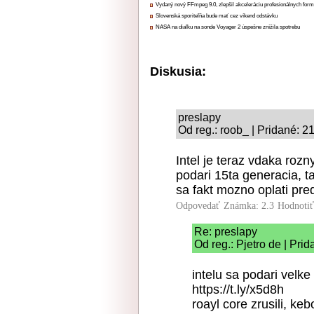
Vydaný nový FFmpeg 9.0, zlepšil akceleráciu profesionálnych form
Slovenská sporiteľňa bude mať cez víkend odstávku
NASA na diaľku na sonde Voyager 2 úspešne znížila spotrebu
Diskusia:
preslapy
Od reg.: roob_ | Pridané: 2
Intel je teraz vdaka ro
podari 15ta generacia, t
sa fakt mozno oplati pred
Odpovedať
Známka: 2.3
Hodnoti
Re: preslapy
Od reg.: Pjetro de | Pri
intelu sa podari velke
https://t.ly/x5d8h
roayl core zrusili, ke