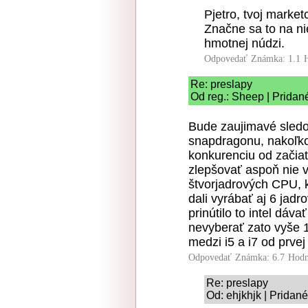
Pjetro, tvoj marke
Značne sa to na ni
hmotnej núdzi.
Odpovedať
Známka: 1.1
Re: preslapy
Od reg.: Sheep | Pridan
Bude zaujimavé sledov
snapdragonu, nakoľko
konkurenciu od začia
zlepšovať aspoň nie v
štvorjadrových CPU, 
dali vyrábať aj 6 jadr
prinútilo to intel dáv
nevyberať zato vyše 1
medzi i5 a i7 od prve
Odpovedať
Známka: 6.7
Hodn
Re: preslapy
Od: ehjkhjk | Pridan