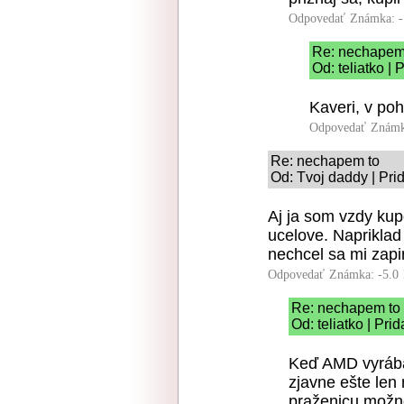
Odpovedať
Známka: -
Re: nechapem
Od: teliatko |
Kaveri, v poh
Odpovedať
Známk
Re: nechapem to
Od: Tvoj daddy | Pri
Aj ja som vzdy kup
ucelove. Napriklad
nechcel sa mi zapi
Odpovedať
Známka: -5.0
Re: nechapem to
Od: teliatko | Pri
Keď AMD vyrábal
zjavne ešte len
praženicu možno