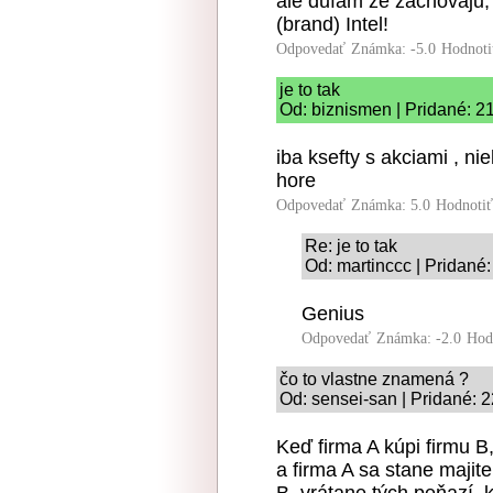
ale dufam ze zachovaju,
(brand) Intel!
Odpovedať
Známka: -5.0
Hodnoti
je to tak
Od: biznismen | Pridané: 2
iba ksefty s akciami , ni
hore
Odpovedať
Známka: 5.0
Hodnoti
Re: je to tak
Od: martinccc | Pridané
Genius
Odpovedať
Známka: -2.0
Hod
čo to vlastne znamená ?
Od: sensei-san | Pridané: 
Keď firma A kúpi firmu B
a firma A sa stane majit