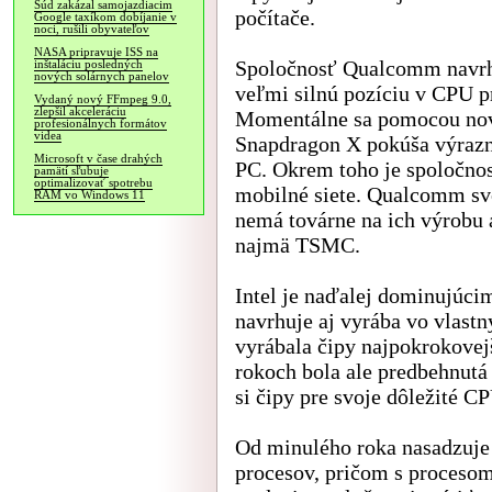
Súd zakázal samojazdiacim
počítače.
Google taxíkom dobíjanie v
noci, rušili obyvateľov
NASA pripravuje ISS na
Spoločnosť Qualcomm navrh
inštaláciu posledných
nových solárnych panelov
veľmi silnú pozíciu v CPU p
Vydaný nový FFmpeg 9.0,
zlepšil akceleráciu
Momentálne sa pomocou nove
profesionálnych formátov
videa
Snapdragon X pokúša výrazne
Microsoft v čase drahých
PC. Okrem toho je spoloč
pamätí sľubuje
optimalizovať spotrebu
mobilné siete. Qualcomm svo
RAM vo Windows 11
nemá továrne na ich výrobu 
najmä TSMC.
Intel je naďalej dominujúci
navrhuje aj vyrába vo vlast
vyrábala čipy najpokrokove
rokoch bola ale predbehnut
si čipy pre svoje dôležité 
Od minulého roka nasadzuje
procesov, pričom s proceso