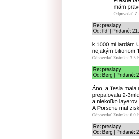
Presne ta
mám pravd
Odpovedať
Zn
Re: preslapy
Od: ffdf | Pridané: 2
k 1000 miliardám U
nejakým bilionom 
Odpovedať
Známka: 3.3
Re: preslapy
Od: Berg | Pridané: 
Áno, a Tesla mala
prepalovala 2-3ml
a niekoľko layerov 
A Porsche mal zisk
Odpovedať
Známka: 6.0
Re: preslapy
Od: Berg | Pridané: 