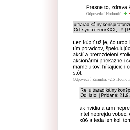
Presne to, zdrava 
Odpovedať
Hodnotiť:
ultraradikálny konšpiratori
Od: syntaxterrorXXX, . Y | 
Len kúpiť už je, čo urobi
tím poradcov, špekuluj
akcií a prerozdelení stol
akcionármi priekazne i c
mamelukov, híkajúcich o
stôl.
Odpovedať
Známka: -2.5
Hodnoti
Re: ultraradikálny konš
Od: lalol | Pridané: 21.
ak nvidia a arm nepr
intel neprejdu vobec.
x86 a teda len koli to