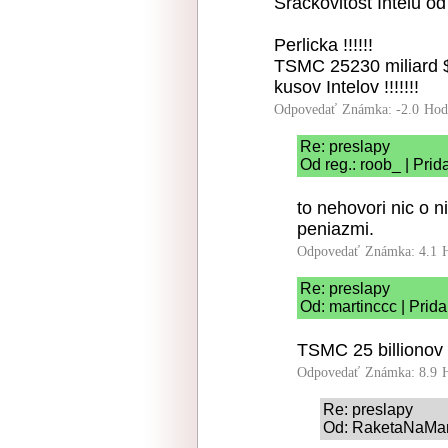
Srackovitost Intelu o
Perlicka !!!!!!
TSMC 25230 miliard $ =
kusov Intelov !!!!!!!
Odpovedať
Známka: -2.0
Hod
Re: preslapy
Od reg.: roob_ | Pri
to nehovori nic o 
peniazmi.
Odpovedať
Známka: 4.1
Re: preslapy
Od: martinccc | Prid
TSMC 25 billionov 
Odpovedať
Známka: 8.9
Re: preslapy
Od: RaketaNaMars