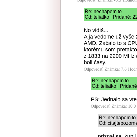
Odpovedať
Známka: -8.3
Hodnoti
Re: nechapem to
Od: teliatko | Pridané: 
No vidíš...
A ja vedome už vyše 
AMD. Začalo to s CP
ktorému som pretaktov
z 1833 na 2200 MHz a
boli časy.
Odpovedať
Známka: 7.8
Hodn
Re: nechapem to
Od: teliatko | Pridan
PS: Jednalo sa vt
Odpovedať
Známka: 10.0
Re: nechapem to
Od: citajtepozorn
priznaj sa, kupil