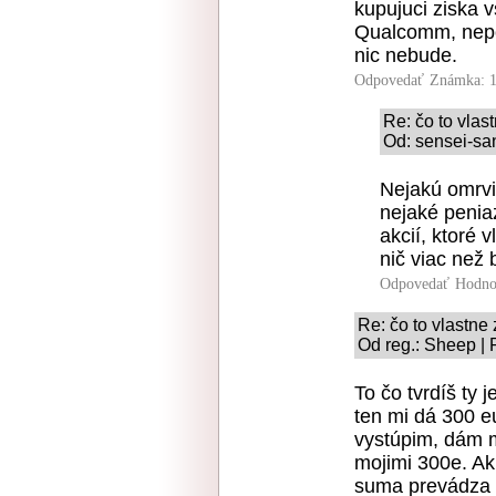
kupujuci ziska v
Qualcomm, nepo
nic nebude.
Odpovedať
Známka: 1
Re: čo to vla
Od: sensei-san
Nejakú omrvi
nejaké penia
akcií, ktoré
nič viac než
Odpovedať
Hodno
Re: čo to vlastn
Od reg.: Sheep | 
To čo tvrdíš ty 
ten mi dá 300 eu
vystúpim, dám m
mojimi 300e. Ak
suma prevádza n