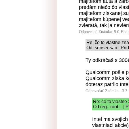
majiteľom auta a záro
predám niečo čo vlast
majiteľom získanej su
majiteľom kúpenej ve
zvieratá, tak ja nevi
Odpovedať
Známka: 5.0
Hodn
Re: čo to vlastne z
Od: sensei-san | Pri
Ty odkráčaš s 300€
Qualcomm pošle prac
Qualcomm získa ko
doteraz patrilo Int
Odpovedať
Známka: -3.3
Re: čo to vlastn
Od reg.: roob_ | 
Intel ma svojich
vlastniaci akcie