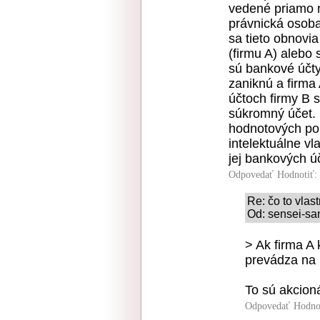
vedené priamo na
právnická osoba
sa tieto obnovi
(firmu A) alebo 
sú bankové účty,
zaniknú a firma
účtoch firmy B 
súkromný účet. 
hodnotových pol
intelektuálne v
jej bankových ú
Odpovedať
Hodnotiť:
Re: čo to vla
Od: sensei-san
> Ak firma A
prevádza na 
To sú akcioná
Odpovedať
Hodno