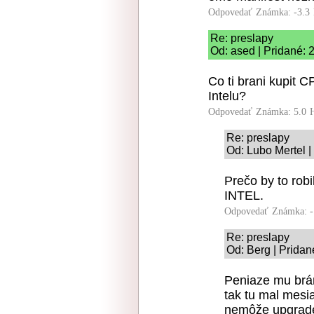
Odpovedať
Známka: -3.3
Re: preslapy
Od: ased | Pridané: 
Co ti brani kupit 
Intelu?
Odpovedať
Známka: 5.0
Re: preslapy
Od: Lubo Mertel |
Prečo by to robi
INTEL.
Odpovedať
Známka: -
Re: preslapy
Od: Berg | Pridan
Peniaze mu brán
tak tu mal mesi
nemôže upgrade