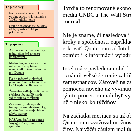
Top články
Tvrdia to renomované ekon
médiá
CNBC
a
The Wall Str
Na Slovensku sa v tichosti
vypína ADSL v lokalitách s
VDSL, už 31. mája
Journal
.
Orange sa doťahuje na UPC
a O2, spustí 2.5 Gbps
pripojenie
Nie je známe, či nasledovali
kroky a spoločnosti napríkla
Top správy
rokovať. Qualcomm aj Intel 
Alza nasadila dve novinky,
odmietli k informácii vyjadr
jednu užitočnú a jednu
kontroverznú
Maďarsko jadrovú elektráreň
nakoniec kompletne
Intel má v poslednom období
neodstavilo, Rumunsko mení
tok Dunaja
oznámil veľké šetrenie zahŕň
Ďalšia jadrová elektráreň
zamestnancov. Zároveň na z
južne od Slovenska musela
kvôli teplu znížiť výkon
pomocou nového už vyvinuté
Železnice znižujú kvôli teplu
týmto procesom mali byť vy
rýchlosť iba na 50 km/h,
spôsobuje to meškanie
už o niekoľko týždňov.
Železnice predávajú dve
tretiny lístkov elektronicky,
po donútení cestujúcich na
takýto nákup
Na začiatku mesiaca sa už ob
NASA na diaľku na sonde
Qualcomm zvažoval možnosť k
Voyager 2 úspešne znížila
spotrebu
čipy. Najväčší záujem mal ú