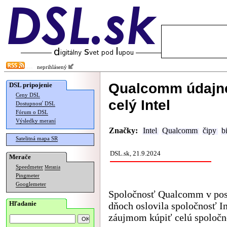
neprihlásený
Qualcomm údajne 
DSL pripojenie
Ceny DSL
celý Intel
Dostupnosť DSL
Fórum o DSL
Výsledky meraní
Značky:
Intel
Qualcomm
čipy
b
Satelitná mapa SR
DSL.sk, 21.9.2024
Merače
Speedmeter
Merania
Pingmeter
Googlemeter
Spoločnosť Qualcomm v po
Hľadanie
dňoch oslovila spoločnosť In
záujmom kúpiť celú spoločn