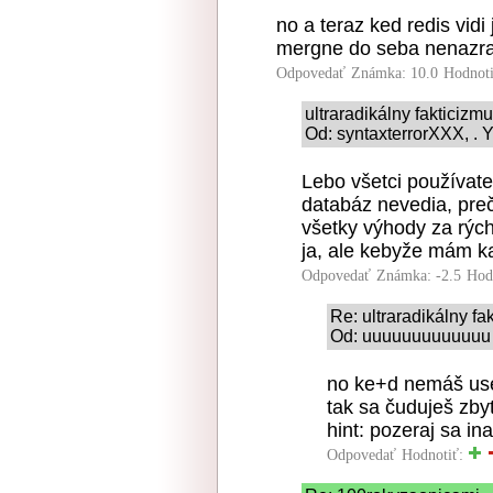
no a teraz ked redis vidi 
mergne do seba nenazr
Odpovedať
Známka: 10.0
Hodnot
ultraradikálny fakticizm
Od: syntaxterrorXXX, . Y
Lebo všetci používat
databáz nevedia, preč
všetky výhody za rých
ja, ale kebyže mám ka
Odpovedať
Známka: -2.5
Hod
Re: ultraradikálny fa
Od: uuuuuuuuuuuuu |
no ke+d nemáš use
tak sa čuduješ zby
hint: pozeraj sa in
Odpovedať
Hodnotiť: