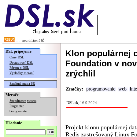
neprihlásený
Klon populárnej 
DSL pripojenie
Ceny DSL
Foundation v nove
Dostupnosť DSL
Fórum o DSL
zrýchlil
Výsledky meraní
Satelitná mapa SR
Značky:
programovanie
web
Inte
Merače
Speedmeter
Merania
DSL.sk, 16.9.2024
Pingmeter
Googlemeter
Hľadanie
Projekt klonu populárnej da
Redis zastrešovaný Linux Fo