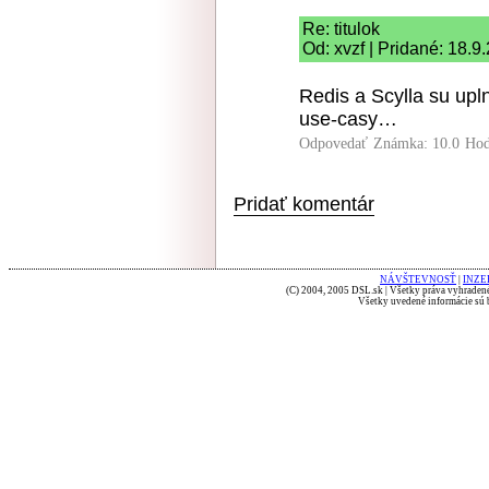
Re: titulok
Od: xvzf | Pridané: 18.9
Redis a Scylla su upl
use-casy…
Odpovedať
Známka: 10.0
Hod
Pridať komentár
NÁVŠTEVNOSŤ
|
INZE
(C) 2004, 2005 DSL.sk | Všetky práva vyhradené
Všetky uvedené informácie sú b