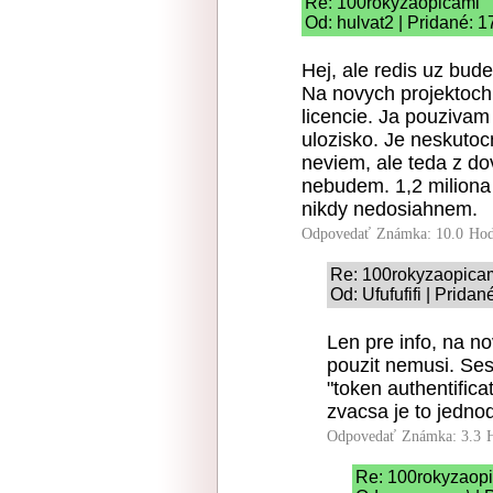
Re: 100rokyzaopicami
Od: hulvat2 | Pridané: 1
Hej, ale redis uz bude
Na novych projektoc
licencie. Ja pouzivam
ulozisko. Je neskutoc
neviem, ale teda z do
nebudem. 1,2 miliona 
nikdy nedosiahnem.
Odpovedať
Známka: 10.0
Hod
Re: 100rokyzaopica
Od: Ufufufifi | Prida
Len pre info, na n
pouzit nemusi. Ses
"token authentifica
zvacsa je to jedno
Odpovedať
Známka: 3.3
Re: 100rokyzaop