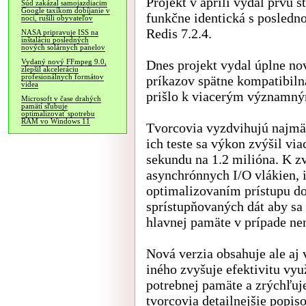
Projekt v apríli vydal prvú s
Súd zakázal samojazdiacim
Google taxíkom dobíjanie v
funkčne identická s posledn
noci, rušili obyvateľov
Redis 7.2.4.
NASA pripravuje ISS na
inštaláciu posledných
nových solárnych panelov
Dnes projekt vydal úplne nov
Vydaný nový FFmpeg 9.0,
zlepšil akceleráciu
profesionálnych formátov
príkazov spätne kompatibiln
videa
prišlo k viacerým významn
Microsoft v čase drahých
pamätí sľubuje
optimalizovať spotrebu
RAM vo Windows 11
Tvorcovia vyzdvihujú najmä
ich teste sa výkon zvýšil vi
sekundu na 1.2 milióna. K z
asynchrónnych I/O vlákien, 
optimalizovaním prístupu do
sprístupňovaných dát aby sa
hlavnej pamäte v prípade ne
Nová verzia obsahuje ale aj 
iného zvyšuje efektivitu vy
potrebnej pamäte a zrýchľuje
tvorcovia detailnejšie popis