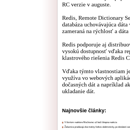
RC verzie v auguste.
Redis, Remote Dictionary S
databáza uchovávajúca dáta 
zameraná na rýchlosť a dáta
Redis podporuje aj distribu
vysokú dostupnosť vďaka rep
klastrového riešenia Redis C
Vďaka týmto vlastnostiam je
využíva vo webových aplikác
dočasných dát a napríklad ak
ukladanie dát.
Najnovšie články:
V štvrtom reaktore Mochoviec už beží štiepna reakcia
Železnice predávajú dve tretiny lístkov elektronicky, po donútení ce