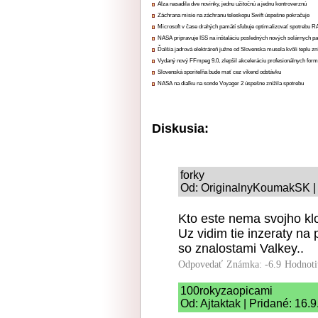
Alza nasadila dve novinky, jednu užitočnú a jednu kontroverznú
Záchrana misie na záchranu teleskopu Swift úspešne pokračuje
Microsoft v čase drahých pamätí sľubuje optimalizovať spotrebu
NASA pripravuje ISS na inštaláciu posledných nových solárnych p
Ďalšia jadrová elektráreň južne od Slovenska musela kvôli teplu zn
Vydaný nový FFmpeg 9.0, zlepšil akceleráciu profesionálnych form
Slovenská sporiteľňa bude mať cez víkend odstávku
NASA na diaľku na sonde Voyager 2 úspešne znížila spotrebu
Diskusia:
forky
Od: OriginalnyKoumakSK | 
Kto este nema svojho klo
Uz vidim tie inzeraty na
so znalostami Valkey..
Odpovedať
Známka: -6.9
Hodnoti
100rokyzaopicami
Od: Ajtaktak | Pridané: 16.