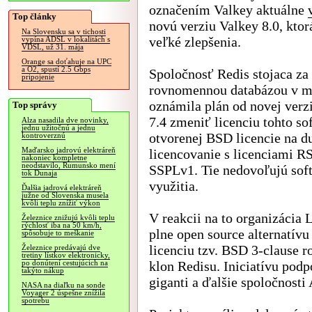
označením Valkey aktuálne
Top články
novú verziu Valkey 8.0, ktor
Na Slovensku sa v tichosti
veľké zlepšenia.
vypína ADSL v lokalitách s
VDSL, už 31. mája
Orange sa doťahuje na UPC
a O2, spustí 2.5 Gbps
Spoločnosť Redis stojaca za
pripojenie
rovnomennou databázou v m
oznámila plán od novej verz
Top správy
7.4 zmeniť licenciu tohto so
Alza nasadila dve novinky,
jednu užitočnú a jednu
otvorenej BSD licencie na d
kontroverznú
Maďarsko jadrovú elektráreň
licencovanie s licenciami 
nakoniec kompletne
neodstavilo, Rumunsko mení
SSPLv1. Tie nedovoľujú soft
tok Dunaja
využitia.
Ďalšia jadrová elektráreň
južne od Slovenska musela
kvôli teplu znížiť výkon
V reakcii na to organizácia
Železnice znižujú kvôli teplu
rýchlosť iba na 50 km/h,
plne open source alternatív
spôsobuje to meškanie
licenciu tzv. BSD 3-clause r
Železnice predávajú dve
tretiny lístkov elektronicky,
klon Redisu. Iniciatívu podp
po donútení cestujúcich na
takýto nákup
giganti a ďalšie spoločnosti
NASA na diaľku na sonde
Voyager 2 úspešne znížila
spotrebu