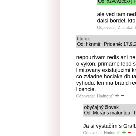
Od: xzvcvzccx\ | 
ale ved tam ned
dalsi bordel, kt
Odpovedať
Známka: 1
titulok
Od: hknmtt | Pridané: 17.9
nepouzivam redis ani neb
o vykon. primarne lebo s
limitovany existujucimi 
co zvladne hociaka db t
vyhodu. len ma brand rec
licencie.
Odpovedať
Hodnotiť:
obyčajný človek
Od: Murár s maturitou |
Ja si vystačím s Graf
Odpovedať
Hodnotiť: